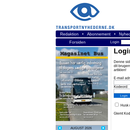
Redaktion
•
Abonnement
•
Nyhed
Forsiden
Login
Logi
Denne sid
dit bruger
artiklen!
E-mail ad
Kodeord:
Husk m
Glemt Ko
AUGUST 2026