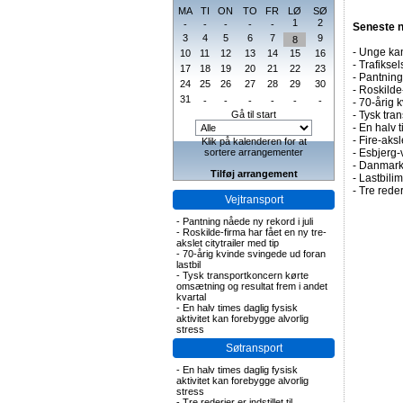
MA
TI
ON
TO
FR
LØ
SØ
1
2
-
-
-
-
-
Seneste 
3
4
5
6
7
9
8
-
Unge kan
10
11
12
13
14
15
16
-
Trafiksel
17
18
19
20
21
22
23
-
Pantning 
24
25
26
27
28
29
30
-
Roskilde-
31
-
-
-
-
-
-
-
70-årig k
Gå til start
-
Tysk tran
-
En halv t
-
Fire-aks
Klik på kalenderen for at
sortere arrangementer
-
Esbjerg-
-
Danmark 
Tilføj arrangement
-
Lastbilim
-
Tre rederi
Vejtransport
-
Pantning nåede ny rekord i juli
-
Roskilde-firma har fået en ny tre-
akslet citytrailer med tip
-
70-årig kvinde svingede ud foran
lastbil
-
Tysk transportkoncern kørte
omsætning og resultat frem i andet
kvartal
-
En halv times daglig fysisk
aktivitet kan forebygge alvorlig
stress
Søtransport
-
En halv times daglig fysisk
aktivitet kan forebygge alvorlig
stress
-
Tre rederier er indstillet til