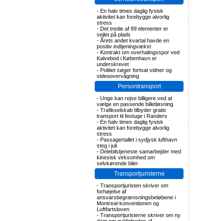
-
En halv times daglig fysisk
aktivitet kan forebygge alvorlig
stress
-
Det tredie af 89 elementer er
sejlet på plads
-
Årets andet kvartal havde en
positiv indtjeningvækst
-
Kontrakt om overhalingsspor ved
Kalvebod i København er
underskrevet
-
Politiet søger fortsat vidner og
videoovervågning
Persontransport
-
Unge kan rejse billigere ved at
vælge en passende billetløsning
-
Trafikselskab tilbyder gratis
transport til festuge i Randers
-
En halv times daglig fysisk
aktivitet kan forebygge alvorlig
stress
-
Passagertallet i sydjysk lufthavn
steg i juli
-
Delebilstjeneste samarbejder med
kinesisk virksomhed om
selvkørende biler
Transportjuristerne
-
Transportjuristen skriver om
forhøjelse af
ansvarsbegrænsningsbeløbene i
Montreal-konventionen og
Luftfartsloven
-
Transportjuristerne skriver om ny