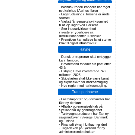
-
Islandsk rederi-koncern har taget
nyt kølehus i Aarhus i brug
-
Lagerudlejning i Horsens er årets
største
-
Vækst får sengetøjsvirksomhed
til at leje lager ved Horsens
-
Stor industrivirksomhed
investerer yderligere sit
distributionscenter i Rødekro
-
Fremtiden kan udløse langt større
krav til digital infrastruktur
Havne
-
Dansk entreprenør skal ombygge
kaj i Hamburg
-
Havnemand forlader sin post efter
43 år
-
Esbjerg Havn investerede 748
millioner i 2025
-
Skibsfarten skal ikke være kanal
og skydeskive for narkosmugling
-
Nye regler mod narkosmugling:
Transportnavne
-
Lastbilimportør og -forhandler har
fået ny direktør
-
Affalds- og energiselskab på
Sjælland får ny genbrugschef
-
Tankvognsproducent har fået ny
salgsrådgiver i Sverige, Danmark
og Finland
-
Finansdirektør i lufthavn er død
-
Togselskab på Sjælland får ny
administrerende direktør