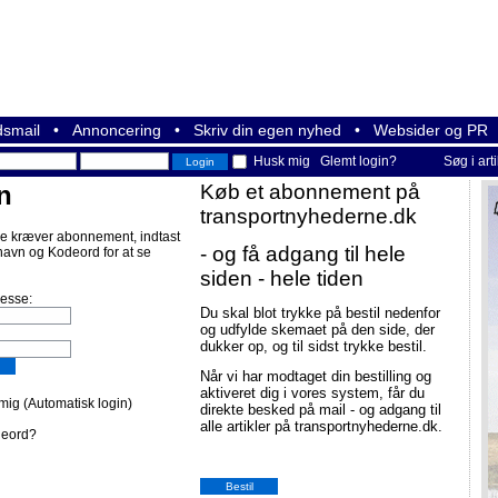
smail
•
Annoncering
•
Skriv din egen nyhed
•
Websider og PR
Husk mig
Glemt login?
Søg i art
n
Køb et abonnement på
transportnyhederne.dk
e kræver abonnement, indtast
- og få adgang til hele
navn og Kodeord for at se
siden - hele tiden
resse:
Du skal blot trykke på bestil nedenfor
og udfylde skemaet på den side, der
dukker op, og til sidst trykke bestil.
Når vi har modtaget din bestilling og
aktiveret dig i vores system, får du
ig (Automatisk login)
direkte besked på mail - og adgang til
alle artikler på transportnyhederne.dk.
deord?