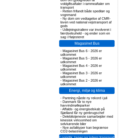
dom om gyldigheden af
voldgiftsaftaler i rammeaftaler om
transport
-
Retten frifandt både speditør og
vognmand
-
Ny dom om vedtagelse af CMR-
loven ved national vejstransport af
gods
-
Udlejningstrailere var involveret i
færdselsuheld - og ender som en
sag i Højesteret
Magasinet Bus
-
Magasinet Bus 6 - 2026 er
udkommet
-
Magasinet Bus 5 - 2026 er
udkommet
-
Magasinet Bus 4 - 2026 er
udkommet
-
Magasinet Bus 3 - 2026 er
udkommet
-
Magasinet Bus 2 - 2026 er
udkommet
Energi, miljø og klima
-
Pantning nåede ny rekord i juli
-
Danmark får to nye
havvindmølleparker
-
Affalds- og energiselskab på
Sjælland får ny genbrugschef
-
Delebilstjeneste samarbejder med
kinesisk virksomhed om
selvkørende biler
-
Nye asfalttyper kan begrænse
CO2-belastningen
Logistik, lager og intern transport