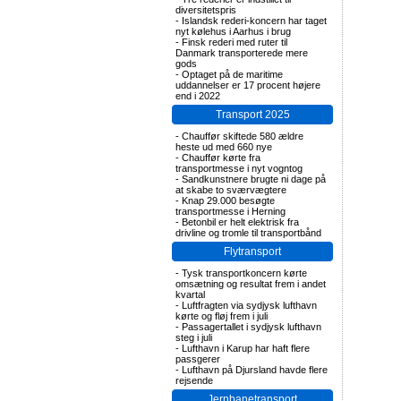
diversitetspris
-
Islandsk rederi-koncern har taget
nyt kølehus i Aarhus i brug
-
Finsk rederi med ruter til
Danmark transporterede mere
gods
-
Optaget på de maritime
uddannelser er 17 procent højere
end i 2022
Transport 2025
-
Chauffør skiftede 580 ældre
heste ud med 660 nye
-
Chauffør kørte fra
transportmesse i nyt vogntog
-
Sandkunstnere brugte ni dage på
at skabe to sværvægtere
-
Knap 29.000 besøgte
transportmesse i Herning
-
Betonbil er helt elektrisk fra
drivline og tromle til transportbånd
Flytransport
-
Tysk transportkoncern kørte
omsætning og resultat frem i andet
kvartal
-
Luftfragten via sydjysk lufthavn
kørte og fløj frem i juli
-
Passagertallet i sydjysk lufthavn
steg i juli
-
Lufthavn i Karup har haft flere
passgerer
-
Lufthavn på Djursland havde flere
rejsende
Jernbanetransport