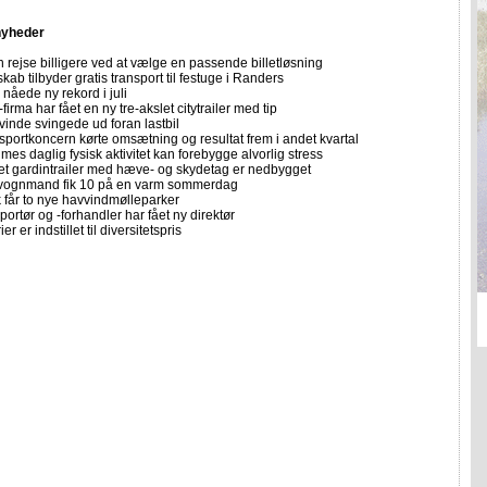
nyheder
 rejse billigere ved at vælge en passende billetløsning
skab tilbyder gratis transport til festuge i Randers
nåede ny rekord i juli
firma har fået en ny tre-akslet citytrailer med tip
vinde svingede ud foran lastbil
sportkoncern kørte omsætning og resultat frem i andet kvartal
imes daglig fysisk aktivitet kan forebygge alvorlig stress
let gardintrailer med hæve- og skydetag er nedbygget
vognmand fik 10 på en varm sommerdag
får to nye havvindmølleparker
portør og -forhandler har fået ny direktør
er er indstillet til diversitetspris