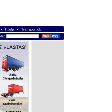
•
Hjælp
•
Transportjob
ikler