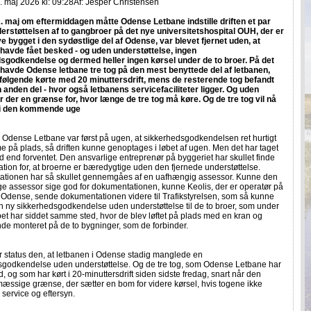
 maj 2026 kl: 09:28
Af:
Jesper Christensen
. maj om eftermiddagen måtte Odense Letbane indstille driften et par
derstøttelsen af to gangbroer på det nye universitetshospital OUH, der er
ve bygget i den sydøstlige del af Odense, var blevet fjernet uden, at
havde fået besked - og uden understøttelse, ingen
sgodkendelse og dermed heller ingen kørsel under de to broer. På det
 havde Odense letbane tre tog på den mest benyttede del af letbanen,
følgende kørte med 20 minuttersdrift, mens de resterende tog befandt
 anden del - hvor også letbanens servicefaciliteter ligger. Og uden
r der en grænse for, hvor længe de tre tog må køre. Og de tre tog vil nå
i den kommende uge
 Odense Letbane var først på ugen, at sikkerhedsgodkendelsen ret hurtigt
e på plads, så driften kunne genoptages i løbet af ugen. Men det har taget
d end forventet. Den ansvarlige entreprenør på byggeriet har skullet finde
ion for, at broerne er bæredygtige uden den fjernede understøttelse.
tionen har så skullet gennemgåes af en uafhængig assessor. Kunne den
e assessor sige god for dokumentationen, kunne Keolis, der er operatør på
 Odense, sende dokumentationen videre til Trafikstyrelsen, som så kunne
 ny sikkerhedsgodkendelse uden understøttelse til de to broer, som under
bet har siddet samme sted, hvor de blev løftet på plads med en kran og
nde monteret på de to bygninger, som de forbinder.
r status den, at letbanen i Odense stadig manglede en
sgodkendelse uden understøttelse. Og de tre tog, som Odense Letbane har
ed, og som har kørt i 20-minuttersdrift siden sidste fredag, snart når den
æssige grænse, der sætter en bom for videre kørsel, hvis togene ikke
 service og eftersyn.