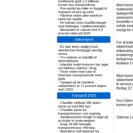
konfiskeret godt 1,2 millioner
kroner hos transportfirma
Med hensy
-
Fire-akslet tip-trailer er bygget til
materialet
transport af jord og sand
spørgsmål
-
Påvirket mand uden kørekort
assessors 
kørte ind i lastbil
hvorefter 
-
En indsats mod chaufførmangel
sidste en
skal inddrages i totalberedskabet
-
Bestanden er vokset med 9,3
muligt fo
procent siden juli 2020
Søtransport
For at træ
sikkerhed
-
En halv times daglig fysisk
aktivitet kan forebygge alvorlig
letbanetog
stress
erstatning
-
Tre rederier er indstillet til
fortsat hv
diversitetspris
klokken 1
-
Islandsk rederi-koncern har taget
nyt kølehus i Aarhus i brug
-
Finsk rederi med ruter til
Danmark transporterede mere
Med lavere
gods
sikkerhed
-
Optaget på de maritime
til servic
uddannelser er 17 procent højere
fredag 22.
end i 2022
Transport 2025
Hos Odense
-
Chauffør skiftede 580 ældre
kunne gen
heste ud med 660 nye
-
Chauffør kørte fra
transportmesse i nyt vogntog
-
Sandkunstnere brugte ni dage på
Odense Let
at skabe to sværvægtere
-
Knap 29.000 besøgte
transportmesse i Herning
-
Betonbil er helt elektrisk fra