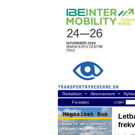
Redaktion
•
Abonnement
•
Nyhed
Forsiden
Login
Letb
frek