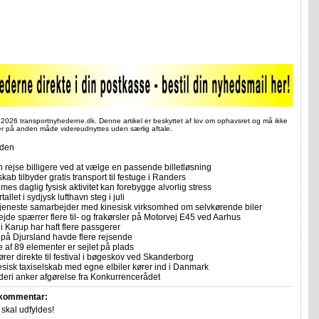
 2026 transportnyhederne.dk. Denne artikel er beskyttet af lov om ophavsret og må ikke
ler på anden måde videreudnyttes uden særlig aftale.
iden
 rejse billigere ved at vælge en passende billetløsning
skab tilbyder gratis transport til festuge i Randers
imes daglig fysisk aktivitet kan forebygge alvorlig stress
allet i sydjysk lufthavn steg i juli
tjeneste samarbejder med kinesisk virksomhed om selvkørende biler
ejde spærrer flere til- og frakørsler på Motorvej E45 ved Aarhus
i Karup har haft flere passgerer
 på Djursland havde flere rejsende
e af 89 elementer er sejlet på plads
rer direkte til festival i bøgeskov ved Skanderborg
sisk taxiselskab med egne elbiler kører ind i Danmark
eri anker afgørelse fra Konkurrencerådet
 kommentar:
r skal udfyldes!