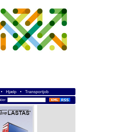
•
Hjælp
•
Transportjob
ikler