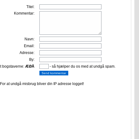
Titel:
Kommentar:
Navn:
Email:
Adresse:
By:
st bogstaverne:
ÆØÅ
- så hjælper du os med at undgå spam.
or at undgå misbrug bliver din IP adresse logget!