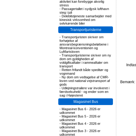
aktivitet kan forebygge alvorlig
stress
-
Passagertallet i sydjysk lufthavn
steg i juli
-
Delebilstjeneste samarbejder med
kinesisk virksomhed om
selvkørende biler
Transportjuristerne
-
Transportjuristen skriver om
forhøjelse af
ansvarsbegrænsningsbeløbene i
Montreal-konventionen og
Luftfartsloven
-
Transportjuristerne skriver om ny
dom om gyldigheden af
voldgiftsaftaler i rammeaftaler om
Indta
transport
-
Retten frifandt både speditør og
vognmand
-
Ny dom om vedtagelse af CMR-
loven ved national vejstransport af
Bemærk: F
gods
-
Udlejningstrailere var involveret i
færdselsuheld - og ender som en
sag i Højesteret
Magasinet Bus
-
Magasinet Bus 6 - 2026 er
udkommet
-
Magasinet Bus 5 - 2026 er
udkommet
-
Magasinet Bus 4 - 2026 er
udkommet
-
Magasinet Bus 3 - 2026 er
udkommet