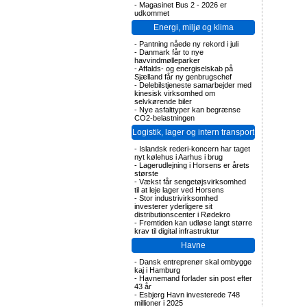
-
Magasinet Bus 2 - 2026 er
udkommet
Energi, miljø og klima
-
Pantning nåede ny rekord i juli
-
Danmark får to nye
havvindmølleparker
-
Affalds- og energiselskab på
Sjælland får ny genbrugschef
-
Delebilstjeneste samarbejder med
kinesisk virksomhed om
selvkørende biler
-
Nye asfalttyper kan begrænse
CO2-belastningen
Logistik, lager og intern transport
-
Islandsk rederi-koncern har taget
nyt kølehus i Aarhus i brug
-
Lagerudlejning i Horsens er årets
største
-
Vækst får sengetøjsvirksomhed
til at leje lager ved Horsens
-
Stor industrivirksomhed
investerer yderligere sit
distributionscenter i Rødekro
-
Fremtiden kan udløse langt større
krav til digital infrastruktur
Havne
-
Dansk entreprenør skal ombygge
kaj i Hamburg
-
Havnemand forlader sin post efter
43 år
-
Esbjerg Havn investerede 748
millioner i 2025