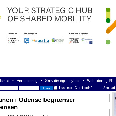
smail
•
Annoncering
•
Skriv din egen nyhed
•
Websider og PR
Husk mig
Glemt login?
Søg i art
anen i Odense begrænser
vensen