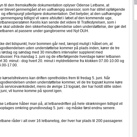
n til den fremskaffede dokumentation oplyser Odense Letbane, at
 er blevet gennemgået af en uafhængig assessor, som har stillet opfølgende
 og efterspurgt yderligere dokumentation. Det betyder, at den uafhængige
gennemgang tidligst vil være afsluttet i løbet af den kommende uge,
letbaneoperatøren Keolis kan sende det videre til Trafikstyrelsen, som i
de skal udstede den sikkerhedsgodkendelse uden understøttelse, der gør det
r letbanen at passere under gangbroerne ved Nyt OUH.
kke det tidspunkt, hvor bommen går ned, længst muligt i håbet om, at
sgodkendelsen uden understøttelse kommer på plads inden, kører de tre
 lørdag og søndag med 30 minutters intervaller suppleret med
sbusser. Fra mandag 1. juni og de efterfølgende hverdage kører letbanen
ert 30. minut - dog hvert 20. minut i myldretiderne fra klokken 07.00-10.00 og
4.00-17.00.
 kørselsfrekvens kan driften opretholdes frem til fredag 5. juni. Når
sgodkendelsen unden understøttelse kommer, vil de tre togsæt kunne køre
e på serviceværkstedet, mens de øvrige 13 togsæt, der har holdt stille siden
 juni, vil kunne komme på sporet igen.
 Letbane håber man på, at letbanedriften på hele strækningen tidligst vil
optages omkring grundlovsdag 5. juni - og måske først endnu senere.
bane råder i alt over 16 letbanetog, der hver har plads til 200 passagerer.