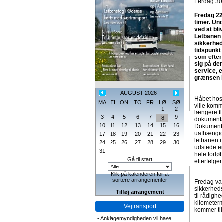
Lørdag 30.
Fredag 22
timer. Un
ved at bli
Letbanen 
sikkerhed
tidspunkt
som efter
sig på den
service, e
grænsen 
AUGUST 2026
Håbet hos
MA
TI
ON
TO
FR
LØ
SØ
ville komm
1
2
-
-
-
-
-
længere ti
3
4
5
6
7
9
8
dokumentat
10
11
12
13
14
15
16
Dokumenta
uafhængig
17
18
19
20
21
22
23
letbanen i
24
25
26
27
28
29
30
udstede en
31
-
-
-
-
-
-
hele forlø
Gå til start
efterfølge
Klik på kalenderen for at
sortere arrangementer
Fredag va
sikkerhed
Tilføj arrangement
til rådigh
kilometerm
Vejtransport
kommer til
-
Anklagemyndigheden vil have