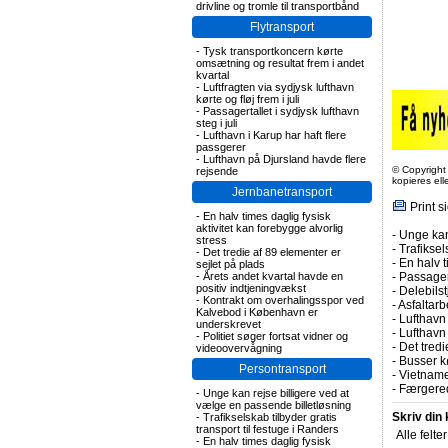
drivline og tromle til transportbånd
Flytransport
-
Tysk transportkoncern kørte
omsætning og resultat frem i andet
kvartal
-
Luftfragten via sydjysk lufthavn
kørte og fløj frem i juli
-
Passagertallet i sydjysk lufthavn
steg i juli
-
Lufthavn i Karup har haft flere
passgerer
-
Lufthavn på Djursland havde flere
© Copyright
rejsende
kopieres el
Jernbanetransport
Print s
-
En halv times daglig fysisk
aktivitet kan forebygge alvorlig
-
Unge kan
stress
-
Trafiksel
-
Det tredie af 89 elementer er
-
En halv t
sejlet på plads
-
Årets andet kvartal havde en
-
Passagert
positiv indtjeningvækst
-
Delebils
-
Kontrakt om overhalingsspor ved
-
Asfaltarb
Kalvebod i København er
-
Lufthavn 
underskrevet
-
Lufthavn
-
Politiet søger fortsat vidner og
-
Det tredi
videoovervågning
-
Busser kø
Persontransport
-
Vietname
-
Færgered
-
Unge kan rejse billigere ved at
vælge en passende billetløsning
Skriv din
-
Trafikselskab tilbyder gratis
transport til festuge i Randers
Alle felte
-
En halv times daglig fysisk