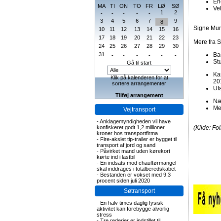
En
MA
TI
ON
TO
FR
LØ
SØ
Ve
1
2
-
-
-
-
-
3
4
5
6
7
9
8
Signe Munk
10
11
12
13
14
15
16
17
18
19
20
21
22
23
Mere fra 
24
25
26
27
28
29
30
31
Ba
-
-
-
-
-
-
St
Gå til start
Ka
Klik på kalenderen for at
20
sortere arrangementer
Uf
Tilføj arrangement
Næ
Me
Vejtransport
-
Anklagemyndigheden vil have
konfiskeret godt 1,2 millioner
(Kilde: Fo
kroner hos transportfirma
-
Fire-akslet tip-trailer er bygget til
transport af jord og sand
-
Påvirket mand uden kørekort
kørte ind i lastbil
-
En indsats mod chaufførmangel
skal inddrages i totalberedskabet
-
Bestanden er vokset med 9,3
procent siden juli 2020
Søtransport
-
En halv times daglig fysisk
aktivitet kan forebygge alvorlig
stress
-
Tre rederier er indstillet til