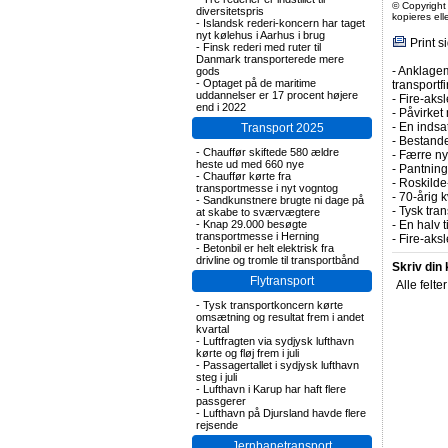
© Copyright
diversitetspris
kopieres el
-
Islandsk rederi-koncern har taget
nyt kølehus i Aarhus i brug
Print s
-
Finsk rederi med ruter til
Danmark transporterede mere
-
Anklagem
gods
-
Optaget på de maritime
transportf
uddannelser er 17 procent højere
-
Fire-aksl
end i 2022
-
Påvirket 
-
En indsa
Transport 2025
-
Bestande
-
Chauffør skiftede 580 ældre
-
Færre nye
heste ud med 660 nye
-
Pantning 
-
Chauffør kørte fra
-
Roskilde-
transportmesse i nyt vogntog
-
70-årig k
-
Sandkunstnere brugte ni dage på
-
Tysk tran
at skabe to sværvægtere
-
Knap 29.000 besøgte
-
En halv t
transportmesse i Herning
-
Fire-aks
-
Betonbil er helt elektrisk fra
drivline og tromle til transportbånd
Skriv din
Flytransport
Alle felte
-
Tysk transportkoncern kørte
omsætning og resultat frem i andet
kvartal
-
Luftfragten via sydjysk lufthavn
kørte og fløj frem i juli
-
Passagertallet i sydjysk lufthavn
steg i juli
-
Lufthavn i Karup har haft flere
passgerer
-
Lufthavn på Djursland havde flere
rejsende
Jernbanetransport