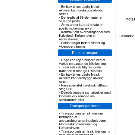
-
En halv times daglig fysisk
aktivitet kan forebygge alvorlig
stress
-
Det tredie af 89 elementer er
Indta
sejlet på plads
-
Årets andet kvartal havde en
positiv indtjeningvækst
-
Kontrakt om overhalingsspor ved
Kalvebod i København er
Bemærk: F
underskrevet
-
Politiet søger fortsat vidner og
videoovervågning
Persontransport
-
Unge kan rejse billigere ved at
vælge en passende billetløsning
-
Trafikselskab tilbyder gratis
transport til festuge i Randers
-
En halv times daglig fysisk
aktivitet kan forebygge alvorlig
stress
-
Passagertallet i sydjysk lufthavn
steg i juli
-
Delebilstjeneste samarbejder med
kinesisk virksomhed om
selvkørende biler
Transportjuristerne
-
Transportjuristen skriver om
forhøjelse af
ansvarsbegrænsningsbeløbene i
Montreal-konventionen og
Luftfartsloven
-
Transportjuristerne skriver om ny