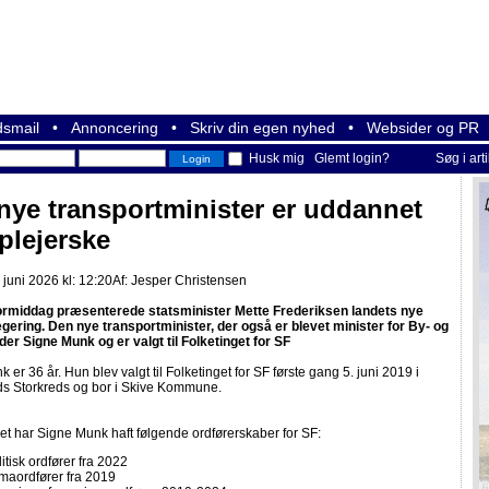
smail
•
Annoncering
•
Skriv din egen nyhed
•
Websider og PR
Husk mig
Glemt login?
Søg i art
nye transportminister er uddannet
plejerske
juni 2026 kl: 12:20
Af:
Jesper Christensen
rmiddag præsenterede statsminister Mette Frederiksen landets nye
ering. Den nye transportminister, der også er blevet minister for By- og
er Signe Munk og er valgt til Folketinget for SF
 er 36 år. Hun blev valgt til Folketinget for SF første gang 5. juni 2019 i
nds Storkreds og bor i Skive Kommune.
get har Signe Munk haft følgende ordførerskaber for SF:
itisk ordfører fra 2022
imaordfører fra 2019