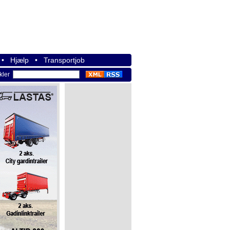
•
Hjælp
•
Transportjob
ikler