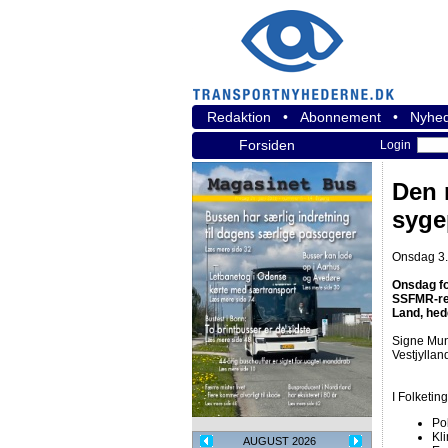
Redaktion
•
Abonnement
•
Nyhed
Forsiden
Login
Den 
syge
Onsdag 3. 
Onsdag fo
SSFMR-reg
Land, hedd
Signe Munk
Vestjylla
I Folketin
Pol
Kl
AUGUST 2026