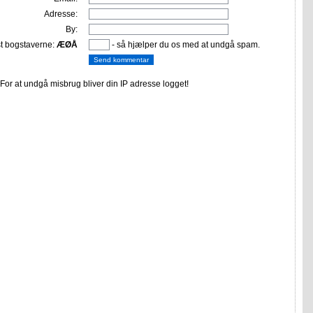
Adresse:
By:
st bogstaverne:
ÆØÅ
- så hjælper du os med at undgå spam.
or at undgå misbrug bliver din IP adresse logget!