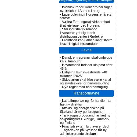
-
Islandsk rederi-koncern har taget
nyt kølehus i Aarhus i brug
-
Lagerudlejning i Horsens er årets
største
-
Vækst får sengetøjsvirksomhed
til at leje lager ved Horsens
-
Stor industrivirksomhed
investerer yderligere sit
distributionscenter i Rødekro
-
Fremtiden kan udløse langt større
krav til digital infrastruktur
Havne
-
Dansk entreprenør skal ombygge
kaj i Hamburg
-
Havnemand forlader sin post efter
43 år
-
Esbjerg Havn investerede 748
millioner i 2025
-
Skibsfarten skal ikke være kanal
og skydeskive for narkosmugling
-
Nye regler mod narkosmugling:
Transportnavne
-
Lastbilimportør og -forhandler har
fået ny direktør
-
Affalds- og energiselskab på
Sjælland får ny genbrugschef
-
Tankvognsproducent har fået ny
salgsrådgiver i Sverige, Danmark
og Finland
-
Finansdirektør i lufthavn er død
-
Togselskab på Sjælland får ny
administrerende direktør