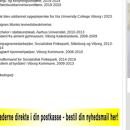
ergi- og forsyningsordfører, 2019-2024
lfærdsuddannelsesordfører, 2019-2020
 blev uddannet sygeplejerske fra Via University College Viborg i 2023.
Signes Munks levnedsbeskrivelse:
chelor i statskundskab, Aarhus Universitet, 2010-2013
udent fra alment gymnasium, Viborg Katedralskole, 2006-2009
mpagnemedarbejder, Socialistisk Folkeparti, Silkeborg og Viborg, 2013-
14
aglært hjemmehjælper, Viborg Kommune, 2008-2010
stformand for Socialistisk Folkeparti, 2014-2019
dlem af byrådet i Viborg Kommune, 2009-2013
lketinget)