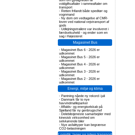
dom om gyldigheden af
voldgiftsaftaler i rammeaftaler om
transport
-
Retten frifandt både speditør og
vognmand
-
Ny dom om vedtagelse af CMR-
loven ved national vejstransport af
gods
-
Udlejningstrailere var involveret i
færdselsuheld - og ender som en
sag i Højesteret
Magasinet Bus
-
Magasinet Bus 6 - 2026 er
udkommet
-
Magasinet Bus 5 - 2026 er
udkommet
-
Magasinet Bus 4 - 2026 er
udkommet
-
Magasinet Bus 3 - 2026 er
udkommet
-
Magasinet Bus 2 - 2026 er
udkommet
Energi, miljø og klima
-
Pantning nåede ny rekord i juli
-
Danmark får to nye
havvindmølleparker
-
Affalds- og energiselskab på
Sjælland får ny genbrugschef
-
Delebilstjeneste samarbejder med
kinesisk virksomhed om
selvkørende biler
-
Nye asfalttyper kan begrænse
CO2-belastningen
Logistik, lager og intern transport