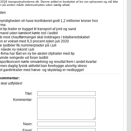
 2026 transportnyhederne.dk. Denne artikel er beskyttet af lov om ophavsret og må ikke
ler på anden måde videreudnyttes uden særlig aftale.
iden
yndigheden vil have konfiskeret godt 1,2 millioner kroner hos
irma
et tip-trailer er bygget til transport af jord og sand
mand uden kørekort kørte ind i lastbil
ts mod chaufførmangel skal inddrages i totalberedskabet
n er vokset med 9,3 procent siden juli 2020
 lastbiler fik nummerplader på i juli
nåede ny rekord i juli
firma har fået en ny tre-akslet citytrailer med tip
vinde svingede ud foran lastbil
sportkoncern kørte omsætning og resultat frem i andet kvartal
imes daglig fysisk aktivitet kan forebygge alvorlig stress
let gardintrailer med hæve- og skydetag er nedbygget
 kommentar:
r skal udfyldes!
Titel:
Kommentar:
Navn:
Email: