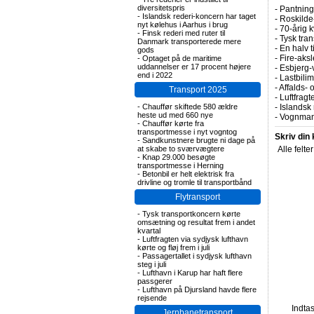
diversitetspris
-
Pantning 
-
Islandsk rederi-koncern har taget
-
Roskilde-
nyt kølehus i Aarhus i brug
-
70-årig k
-
Finsk rederi med ruter til
-
Tysk tran
Danmark transporterede mere
-
En halv t
gods
-
Fire-aks
-
Optaget på de maritime
uddannelser er 17 procent højere
-
Esbjerg-
end i 2022
-
Lastbilim
-
Affalds-
Transport 2025
-
Luftfragte
-
Chauffør skiftede 580 ældre
-
Islandsk 
heste ud med 660 nye
-
Vognmand
-
Chauffør kørte fra
transportmesse i nyt vogntog
Skriv din
-
Sandkunstnere brugte ni dage på
at skabe to sværvægtere
Alle felte
-
Knap 29.000 besøgte
transportmesse i Herning
-
Betonbil er helt elektrisk fra
drivline og tromle til transportbånd
Flytransport
-
Tysk transportkoncern kørte
omsætning og resultat frem i andet
kvartal
-
Luftfragten via sydjysk lufthavn
kørte og fløj frem i juli
-
Passagertallet i sydjysk lufthavn
steg i juli
-
Lufthavn i Karup har haft flere
passgerer
-
Lufthavn på Djursland havde flere
rejsende
Indta
Jernbanetransport