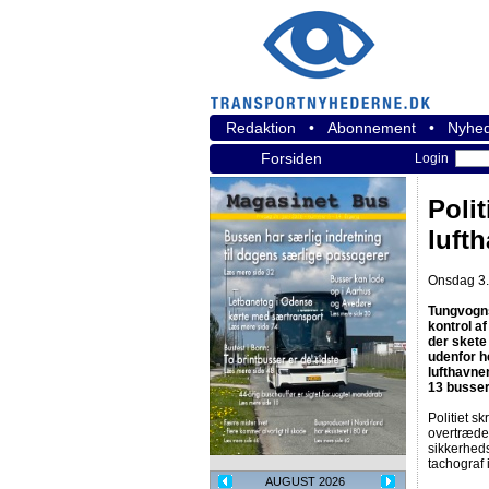
Redaktion
•
Abonnement
•
Nyhed
Forsiden
Login
Polit
luft
Onsdag 3. 
Tungvogns
kontrol a
der skete
udenfor h
lufthavnen
13 busse
Politiet s
overtrædel
sikkerhed
tachograf i
AUGUST 2026