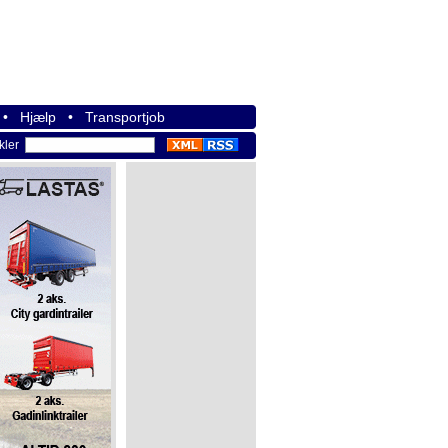
•
Hjælp
•
Transportjob
ikler