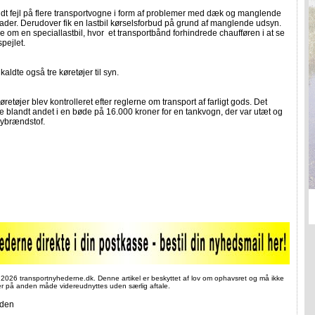
andt fejl på flere transportvogne i form af problemer med dæk og manglende
der. Derudover fik en lastbil kørselsforbud på grund af manglende udsyn.
le om en speciallastbil, hvor et transportbånd forhindrede chaufføren i at se
spejlet.
dkaldte også tre køretøjer til syn.
køretøjer blev kontrolleret efter reglerne om transport af farligt gods. Det
e blandt andet i en bøde på 16.000 kroner for en tankvogn, der var utæt og
lybrændstof.
 2026 transportnyhederne.dk. Denne artikel er beskyttet af lov om ophavsret og må ikke
ler på anden måde videreudnyttes uden særlig aftale.
iden