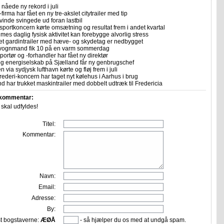
nåede ny rekord i juli
firma har fået en ny tre-akslet citytrailer med tip
vinde svingede ud foran lastbil
sportkoncern kørte omsætning og resultat frem i andet kvartal
imes daglig fysisk aktivitet kan forebygge alvorlig stress
let gardintrailer med hæve- og skydetag er nedbygget
vognmand fik 10 på en varm sommerdag
portør og -forhandler har fået ny direktør
 og energiselskab på Sjælland får ny genbrugschef
n via sydjysk lufthavn kørte og fløj frem i juli
rederi-koncern har taget nyt kølehus i Aarhus i brug
 har trukket maskintrailer med dobbelt udtræk til Fredericia
 kommentar:
r skal udfyldes!
Titel:
Kommentar:
Navn:
Email:
Adresse:
By:
st bogstaverne:
ÆØÅ
- så hjælper du os med at undgå spam.