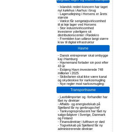
-
Islandsk rederi-koncern har taget
nyt kølehus i Aarhus i brug
-
Lagerudlejning i Horsens er årets
største
-
Vækst får sengetøjsvirksomhed
til at leje lager ved Horsens
-
Stor industrivirksomhed
investerer yderligere sit
distributionscenter i Rødekro
-
Fremtiden kan udløse langt større
krav til digital infrastruktur
Havne
-
Dansk entreprenør skal ombygge
kaj i Hamburg
-
Havnemand forlader sin post efter
43 år
-
Esbjerg Havn investerede 748
millioner i 2025
-
Skibsfarten skal ikke være kanal
og skydeskive for narkosmugling
-
Nye regler mod narkosmugling:
Transportnavne
-
Lastbilimportør og -forhandler har
fået ny direktør
-
Affalds- og energiselskab på
Sjælland får ny genbrugschef
-
Tankvognsproducent har fået ny
salgsrådgiver i Sverige, Danmark
og Finland
-
Finansdirektør i lufthavn er død
-
Togselskab på Sjælland får ny
administrerende direktør