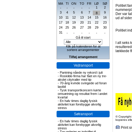
MA
TI
ON
TO
FR
LØ
SØ
Politiet f
1
2
-
-
-
-
-
nummerpla
3
4
5
6
7
9
8
Der var ta
10
11
12
13
14
15
16
ud af side
17
18
19
20
21
22
23
24
25
26
27
28
29
30
Politiet in
31
-
-
-
-
-
-
Gå til start
I alt seks 
Klik på kalenderen for at
resultered
sortere arrangementer
lækkede f
Tilføj arrangement
Vejtransport
-
Pantning nåede ny rekord i juli
-
Roskilde-firma har fået en ny tre-
akslet citytrailer med tip
-
70-årig kvinde svingede ud foran
lastbil
-
Tysk transportkoncern kørte
omsætning og resultat frem i andet
kvartal
-
En halv times daglig fysisk
aktivitet kan forebygge alvorlig
stress
Søtransport
© Copyright
kopieres el
-
En halv times daglig fysisk
aktivitet kan forebygge alvorlig
Print s
stress
-
Tre rederier er indstillet til