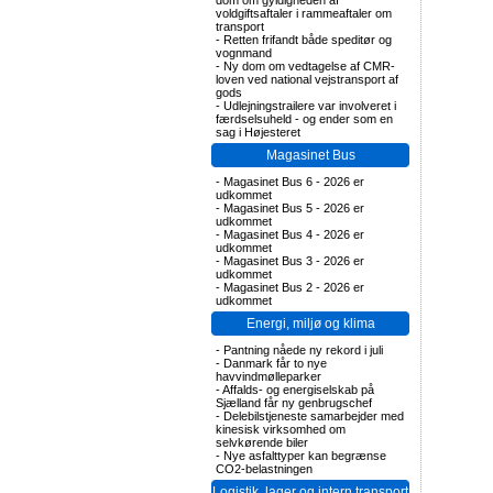
dom om gyldigheden af
voldgiftsaftaler i rammeaftaler om
transport
-
Retten frifandt både speditør og
vognmand
-
Ny dom om vedtagelse af CMR-
loven ved national vejstransport af
gods
-
Udlejningstrailere var involveret i
færdselsuheld - og ender som en
sag i Højesteret
Magasinet Bus
-
Magasinet Bus 6 - 2026 er
udkommet
-
Magasinet Bus 5 - 2026 er
udkommet
-
Magasinet Bus 4 - 2026 er
udkommet
-
Magasinet Bus 3 - 2026 er
udkommet
-
Magasinet Bus 2 - 2026 er
udkommet
Energi, miljø og klima
-
Pantning nåede ny rekord i juli
-
Danmark får to nye
havvindmølleparker
-
Affalds- og energiselskab på
Sjælland får ny genbrugschef
-
Delebilstjeneste samarbejder med
kinesisk virksomhed om
selvkørende biler
-
Nye asfalttyper kan begrænse
CO2-belastningen
Logistik, lager og intern transport