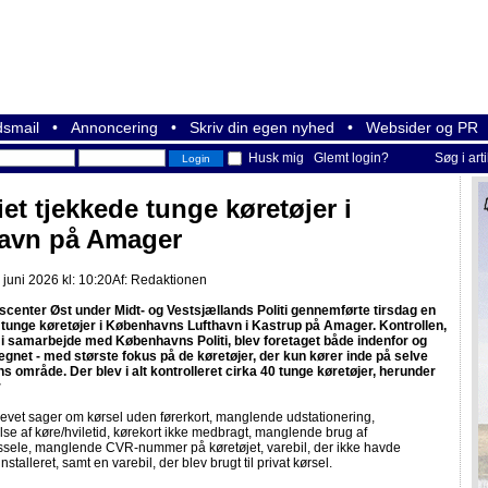
smail
•
Annoncering
•
Skriv din egen nyhed
•
Websider og PR
Husk mig
Glemt login?
Søg i art
iet tjekkede tunge køretøjer i
havn på Amager
juni 2026 kl: 10:20
Af:
Redaktionen
center Øst under Midt- og Vestsjællands Politi gennemførte tirsdag en
f tunge køretøjer i Københavns Lufthavn i Kastrup på Amager. Kontrollen,
 i samarbejde med Københavns Politi, blev foretaget både indenfor og
egnet - med største fokus på de køretøjer, der kun kører inde på selve
s område. Der blev i alt kontrolleret cirka 40 tunge køretøjer, herunder
r
krevet sager om kørsel uden førerkort, manglende udstationering,
se af køre/hviletid, kørekort ikke medbragt, manglende brug af
ssele, manglende CVR-nummer på køretøjet, varebil, der ikke havde
nstalleret, samt en varebil, der blev brugt til privat kørsel.