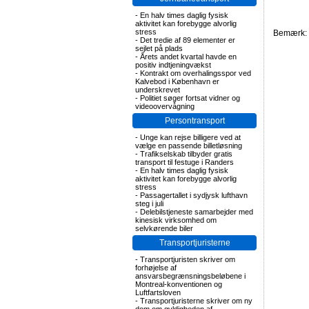
-
En halv times daglig fysisk
aktivitet kan forebygge alvorlig
stress
Bemærk: F
-
Det tredie af 89 elementer er
sejlet på plads
-
Årets andet kvartal havde en
positiv indtjeningvækst
-
Kontrakt om overhalingsspor ved
Kalvebod i København er
underskrevet
-
Politiet søger fortsat vidner og
videoovervågning
Persontransport
-
Unge kan rejse billigere ved at
vælge en passende billetløsning
-
Trafikselskab tilbyder gratis
transport til festuge i Randers
-
En halv times daglig fysisk
aktivitet kan forebygge alvorlig
stress
-
Passagertallet i sydjysk lufthavn
steg i juli
-
Delebilstjeneste samarbejder med
kinesisk virksomhed om
selvkørende biler
Transportjuristerne
-
Transportjuristen skriver om
forhøjelse af
ansvarsbegrænsningsbeløbene i
Montreal-konventionen og
Luftfartsloven
-
Transportjuristerne skriver om ny