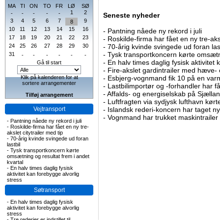
MA
TI
ON
TO
FR
LØ
SØ
1
2
-
-
-
-
-
Seneste nyheder
3
4
5
6
7
9
8
10
11
12
13
14
15
16
-
Pantning nåede ny rekord i juli
17
18
19
20
21
22
23
-
Roskilde-firma har fået en ny tre-aksl
24
25
26
27
28
29
30
-
70-årig kvinde svingede ud foran las
-
Tysk transportkoncern kørte omsætni
31
-
-
-
-
-
-
-
En halv times daglig fysisk aktivitet
Gå til start
-
Fire-akslet gardintrailer med hæve-
Klik på kalenderen for at
-
Esbjerg-vognmand fik 10 på en va
sortere arrangementer
-
Lastbilimportør og -forhandler har få
-
Affalds- og energiselskab på Sjælla
Tilføj arrangement
-
Luftfragten via sydjysk lufthavn kørte 
Vejtransport
-
Islandsk rederi-koncern har taget ny
-
Vognmand har trukket maskintrailer 
-
Pantning nåede ny rekord i juli
-
Roskilde-firma har fået en ny tre-
akslet citytrailer med tip
-
70-årig kvinde svingede ud foran
lastbil
-
Tysk transportkoncern kørte
omsætning og resultat frem i andet
kvartal
-
En halv times daglig fysisk
aktivitet kan forebygge alvorlig
stress
Søtransport
-
En halv times daglig fysisk
aktivitet kan forebygge alvorlig
stress
-
Tre rederier er indstillet til