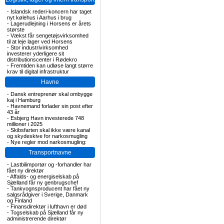
-
Islandsk rederi-koncern har taget
nyt kølehus i Aarhus i brug
-
Lagerudlejning i Horsens er årets
største
-
Vækst får sengetøjsvirksomhed
til at leje lager ved Horsens
-
Stor industrivirksomhed
investerer yderligere sit
distributionscenter i Rødekro
-
Fremtiden kan udløse langt større
krav til digital infrastruktur
Havne
-
Dansk entreprenør skal ombygge
kaj i Hamburg
-
Havnemand forlader sin post efter
43 år
-
Esbjerg Havn investerede 748
millioner i 2025
-
Skibsfarten skal ikke være kanal
og skydeskive for narkosmugling
-
Nye regler mod narkosmugling:
Transportnavne
-
Lastbilimportør og -forhandler har
fået ny direktør
-
Affalds- og energiselskab på
Sjælland får ny genbrugschef
-
Tankvognsproducent har fået ny
salgsrådgiver i Sverige, Danmark
og Finland
-
Finansdirektør i lufthavn er død
-
Togselskab på Sjælland får ny
administrerende direktør