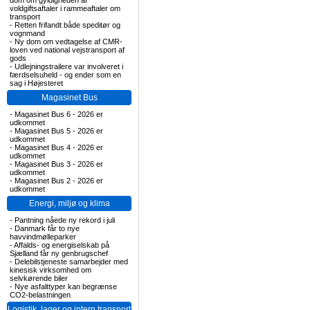
dom om gyldigheden af
voldgiftsaftaler i rammeaftaler om
transport
-
Retten frifandt både speditør og
vognmand
-
Ny dom om vedtagelse af CMR-
loven ved national vejstransport af
gods
-
Udlejningstrailere var involveret i
færdselsuheld - og ender som en
sag i Højesteret
Magasinet Bus
-
Magasinet Bus 6 - 2026 er
udkommet
-
Magasinet Bus 5 - 2026 er
udkommet
-
Magasinet Bus 4 - 2026 er
udkommet
-
Magasinet Bus 3 - 2026 er
udkommet
-
Magasinet Bus 2 - 2026 er
udkommet
Energi, miljø og klima
-
Pantning nåede ny rekord i juli
-
Danmark får to nye
havvindmølleparker
-
Affalds- og energiselskab på
Sjælland får ny genbrugschef
-
Delebilstjeneste samarbejder med
kinesisk virksomhed om
selvkørende biler
-
Nye asfalttyper kan begrænse
CO2-belastningen
Logistik, lager og intern transport