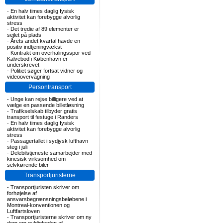
-
En halv times daglig fysisk
aktivitet kan forebygge alvorlig
stress
-
Det tredie af 89 elementer er
sejlet på plads
-
Årets andet kvartal havde en
positiv indtjeningvækst
-
Kontrakt om overhalingsspor ved
Kalvebod i København er
underskrevet
-
Politiet søger fortsat vidner og
videoovervågning
Persontransport
-
Unge kan rejse billigere ved at
vælge en passende billetløsning
-
Trafikselskab tilbyder gratis
transport til festuge i Randers
-
En halv times daglig fysisk
aktivitet kan forebygge alvorlig
stress
-
Passagertallet i sydjysk lufthavn
steg i juli
-
Delebilstjeneste samarbejder med
kinesisk virksomhed om
selvkørende biler
Transportjuristerne
-
Transportjuristen skriver om
forhøjelse af
ansvarsbegrænsningsbeløbene i
Montreal-konventionen og
Luftfartsloven
-
Transportjuristerne skriver om ny