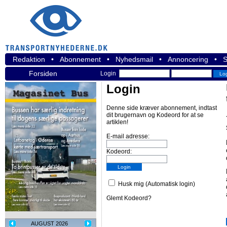
Redaktion
•
Abonnement
•
Nyhedsmail
•
Annoncering
•
S
Forsiden
Login
Login
Denne side kræver abonnement, indtast
dit brugernavn og Kodeord for at se
artiklen!
E-mail adresse:
Kodeord:
Husk mig (Automatisk login)
Glemt Kodeord?
AUGUST 2026