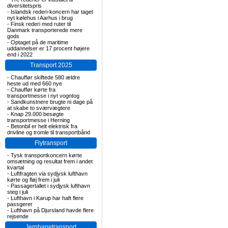
diversitetspris
-
Islandsk rederi-koncern har taget
nyt kølehus i Aarhus i brug
-
Finsk rederi med ruter til
Danmark transporterede mere
gods
-
Optaget på de maritime
uddannelser er 17 procent højere
end i 2022
Transport 2025
-
Chauffør skiftede 580 ældre
heste ud med 660 nye
-
Chauffør kørte fra
transportmesse i nyt vogntog
-
Sandkunstnere brugte ni dage på
at skabe to sværvægtere
-
Knap 29.000 besøgte
transportmesse i Herning
-
Betonbil er helt elektrisk fra
drivline og tromle til transportbånd
Flytransport
-
Tysk transportkoncern kørte
omsætning og resultat frem i andet
kvartal
-
Luftfragten via sydjysk lufthavn
kørte og fløj frem i juli
-
Passagertallet i sydjysk lufthavn
steg i juli
-
Lufthavn i Karup har haft flere
passgerer
-
Lufthavn på Djursland havde flere
rejsende
Jernbanetransport