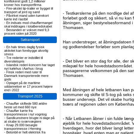
konfiskeret godt 1,2 millioner
kroner hos transportfirma
-
Fire-akslet tip-trailer er bygget til
transport af jord og sand
- Testkørslerne på den nordlige del af
-
Påvirket mand uden kørekort
forløbet godt og sikkert, så vi nu kan
kørte ind i lastbil
åbningen, siger bestyrelsesformand 
-
En indsats mod chaufførmangel
skal inddrages i totalberedskabet
Thomasen.
-
Bestanden er vokset med 9,3
procent siden juli 2020
Søtransport
Han understreger, at åbningsdatoen fo
og godkendelser forløber som planlag
-
En halv times daglig fysisk
aktivitet kan forebygge alvorlig
stress
-
Tre rederier er indstillet til
- Det bliver en stor dag for alle, der 
diversitetspris
-
Islandsk rederi-koncern har taget
milepæl for hele hovedstadsområdet. V
nyt kølehus i Aarhus i brug
passagererne velkommen på den saml
-
Finsk rederi med ruter til
Thomasen.
Danmark transporterede mere
gods
-
Optaget på de maritime
uddannelser er 17 procent højere
Med åbningen af hele letbanen kan p
end i 2022
kommuner og skifte til S-tog på seks s
Transport 2025
busser undervejs. Det vil skabe hurti
-
Chauffør skiftede 580 ældre
tværs af regionen uden om Københav
heste ud med 660 nye
-
Chauffør kørte fra
transportmesse i nyt vogntog
-
Sandkunstnere brugte ni dage på
- Når Letbanen åbner i sin fulde læn
at skabe to sværvægtere
øjeblik for hele hovedstadsområdet.
-
Knap 29.000 besøgte
hverdagen, hvor det bliver langt lette
transportmesse i Herning
-
Betonbil er helt elektrisk fra
hospitaler, hvad enten man er patient