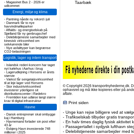
Taarbæk
-
Magasinet Bus 2 - 2026 er
udkommet
Energi, miljø og klima
-
Pantning nåede ny rekord i juli
-
Danmark får to nye
havvindmølleparker
-
Affalds- og energiselskab på
Sjælland får ny genbrugschef
-
Delebilstjeneste samarbejder med
kinesisk virksomhed om
selvkørende biler
-
Nye asfalttyper kan begrænse
CO2-belastningen
Logistik, lager og intern transport
-
Islandsk rederi-koncern har taget
nyt kølehus i Aarhus i brug
-
Lagerudlejning i Horsens er årets
største
-
Vækst får sengetøjsvirksomhed
til at leje lager ved Horsens
© Copyright 2026 transportnyhederne.dk. Den
-
Stor industrivirksomhed
ophavsret og må ikke kopieres eller på an
investerer yderligere sit
aftale.
distributionscenter i Rødekro
-
Fremtiden kan udløse langt større
krav til digital infrastruktur
Print siden
Havne
-
Unge kan rejse billigere ved at vælg
-
Dansk entreprenør skal ombygge
-
Trafikselskab tilbyder gratis transpor
kaj i Hamburg
-
En halv times daglig fysisk aktivitet
-
Havnemand forlader sin post efter
43 år
-
Passagertallet i sydjysk lufthavn steg 
-
Esbjerg Havn investerede 748
-
Delebilstjeneste samarbejder med 
millioner i 2025