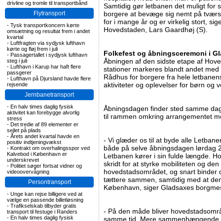
drivline og tromle til transportbånd
Samtidig gør letbanen det muligt for
Flytransport
borgere at bevæge sig nemt på tværs 
for i mange år og er virkelig stort, s
-
Tysk transportkoncern kørte
Hovedstaden, Lars Gaardhøj (S).
omsætning og resultat frem i andet
kvartal
-
Luftfragten via sydjysk lufthavn
kørte og fløj frem i juli
Folkefest og åbningsceremoni i G
-
Passagertallet i sydjysk lufthavn
Åbningen af den sidste etape af Ho
steg i juli
-
Lufthavn i Karup har haft flere
stationer markeres blandt andet med 
passgerer
Rådhus for borgere fra hele letbanens
-
Lufthavn på Djursland havde flere
aktiviteter og oplevelser for børn og 
rejsende
Jernbanetransport
-
En halv times daglig fysisk
Åbningsdagen finder sted samme dag
aktivitet kan forebygge alvorlig
til rammen omkring arrangementet med
stress
-
Det tredie af 89 elementer er
sejlet på plads
-
Årets andet kvartal havde en
- Vi glæder os til at byde alle Letba
positiv indtjeningvækst
både på selve åbningsdagen lørdag 2
-
Kontrakt om overhalingsspor ved
Kalvebod i København er
Letbanen kører i sin fulde længde. Ho
underskrevet
skridt for at styrke mobiliteten og den 
-
Politiet søger fortsat vidner og
hovedstadsområdet, og snart binder
videoovervågning
tættere sammen, samtidig med at den
Persontransport
København, siger Gladsaxes borgmeste
-
Unge kan rejse billigere ved at
vælge en passende billetløsning
-
Trafikselskab tilbyder gratis
- På den måde bliver hovedstadsområ
transport til festuge i Randers
-
En halv times daglig fysisk
samme tid. Mere sammenhængende, 