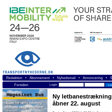
Redaktion
•
Abonnement
•
Nyhedsmail
•
Annoncering
•
S
Forsiden
Login
Ny letbanestrækning
åbner 22. august