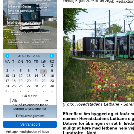
Fredag 5. juni 2026 kl: 09:26
Af:
Redaktio
AUGUST 2026
MA
TI
ON
TO
FR
LØ
SØ
1
2
-
-
-
-
-
3
4
5
6
7
9
8
10
11
12
13
14
15
16
17
18
19
20
21
22
23
24
25
26
27
28
29
30
31
-
-
-
-
-
-
Gå til start
(Foto: Hovedstadens Letbane - Søren
Klik på kalenderen for at
sortere arrangementer
Efter flere års byggeri og et forår
Tilføj arrangement
nærmer Hovedstadens Letbane sig 
Datoen for åbningen er sat til lørd
Vejtransport
muligt at køre med letbane hele veje
-
Anklagemyndigheden vil have
Lundtofte i Nord