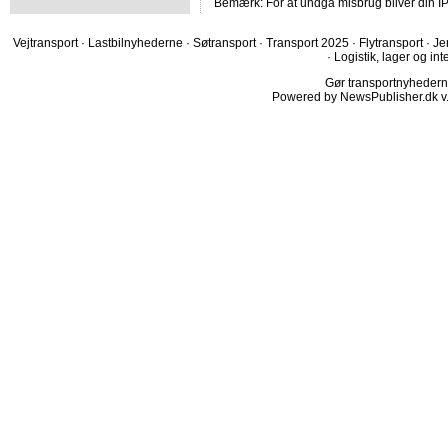
Bemærk: For at undgå misbrug bliver din IP
Vejtransport
·
Lastbilnyhederne
·
Søtransport
·
Transport 2025
·
Flytransport
·
Je
·
Logistik, lager og int
Gør transportnyhederne.
Powered by NewsPublisher.dk v