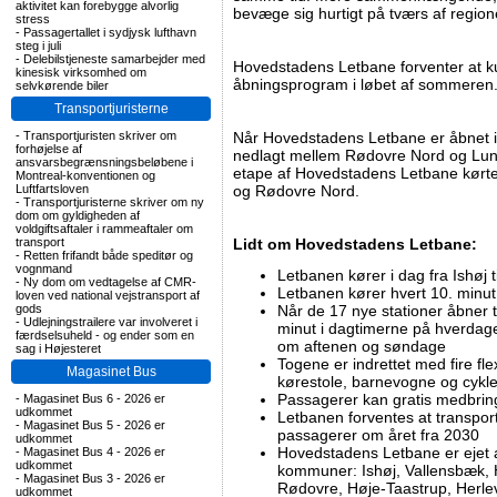
aktivitet kan forebygge alvorlig
bevæge sig hurtigt på tværs af region
stress
-
Passagertallet i sydjysk lufthavn
steg i juli
-
Delebilstjeneste samarbejder med
Hovedstadens Letbane forventer at kun
kinesisk virksomhed om
åbningsprogram i løbet af sommeren
selvkørende biler
Transportjuristerne
-
Transportjuristen skriver om
Når Hovedstadens Letbane er åbnet i f
forhøjelse af
nedlagt mellem Rødovre Nord og Lundt
ansvarsbegrænsningsbeløbene i
etape af Hovedstadens Letbane kørte
Montreal-konventionen og
Luftfartsloven
og Rødovre Nord.
-
Transportjuristerne skriver om ny
dom om gyldigheden af
voldgiftsaftaler i rammeaftaler om
transport
Lidt om Hovedstadens Letbane:
-
Retten frifandt både speditør og
vognmand
Letbanen kører i dag fra Ishøj 
-
Ny dom om vedtagelse af CMR-
Letbanen kører hvert 10. minut
loven ved national vejstransport af
gods
Når de 17 nye stationer åbner t
-
Udlejningstrailere var involveret i
minut i dagtimerne på hverdage
færdselsuheld - og ender som en
om aftenen og søndage
sag i Højesteret
Togene er indrettet med fire fle
Magasinet Bus
kørestole, barnevogne og cykle
Passagerer kan gratis medbring
-
Magasinet Bus 6 - 2026 er
udkommet
Letbanen forventes at transpor
-
Magasinet Bus 5 - 2026 er
passagerer om året fra 2030
udkommet
Hovedstadens Letbane er ejet
-
Magasinet Bus 4 - 2026 er
udkommet
kommuner: Ishøj, Vallensbæk, H
-
Magasinet Bus 3 - 2026 er
Rødovre, Høje-Taastrup, Herle
udkommet