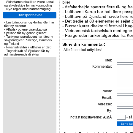
biler
-
Skibsfarten skal ikke være kanal
og skydeskive for narkosmugling
-
Asfaltarbejde spærrer flere til- og 
-
Nye regler mod narkosmugling:
-
Lufthavn i Karup har haft flere pass
Transportnavne
-
Lufthavn på Djursland havde flere r
-
Det tredie af 89 elementer er sejlet 
-
Lastbilimportør og -forhandler har
-
Busser kører direkte til festival i 
fået ny direktør
-
Affalds- og energiselskab på
-
Vietnamesisk taxiselskab med egne e
Sjælland får ny genbrugschef
-
Færgerederi anker afgørelse fra Ko
-
Tankvognsproducent har fået ny
salgsrådgiver i Sverige, Danmark
og Finland
Skriv din kommentar:
-
Finansdirektør i lufthavn er død
Alle felter skal udfyldes!
-
Togselskab på Sjælland får ny
administrerende direktør
Titel:
Kommentar:
Navn:
Email:
Adresse:
By:
Indtast bogstaverne:
ÆØÅ
- så