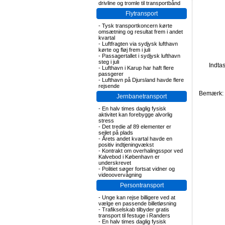
drivline og tromle til transportbånd
Flytransport
-
Tysk transportkoncern kørte
omsætning og resultat frem i andet
kvartal
-
Luftfragten via sydjysk lufthavn
kørte og fløj frem i juli
-
Passagertallet i sydjysk lufthavn
steg i juli
Indta
-
Lufthavn i Karup har haft flere
passgerer
-
Lufthavn på Djursland havde flere
rejsende
Bemærk: F
Jernbanetransport
-
En halv times daglig fysisk
aktivitet kan forebygge alvorlig
stress
-
Det tredie af 89 elementer er
sejlet på plads
-
Årets andet kvartal havde en
positiv indtjeningvækst
-
Kontrakt om overhalingsspor ved
Kalvebod i København er
underskrevet
-
Politiet søger fortsat vidner og
videoovervågning
Persontransport
-
Unge kan rejse billigere ved at
vælge en passende billetløsning
-
Trafikselskab tilbyder gratis
transport til festuge i Randers
-
En halv times daglig fysisk