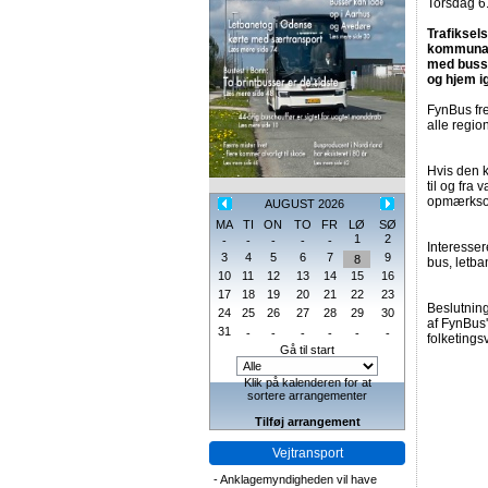
Torsdag 6
Trafiksels
kommunal-
med busse
og hjem i
FynBus fre
alle regio
Hvis den k
til og fra
opmærksom 
AUGUST 2026
MA
TI
ON
TO
FR
LØ
SØ
1
2
-
-
-
-
-
Interesse
3
4
5
6
7
9
8
bus, letba
10
11
12
13
14
15
16
17
18
19
20
21
22
23
Beslutning
24
25
26
27
28
29
30
af FynBus'
31
-
-
-
-
-
-
folketings
Gå til start
Klik på kalenderen for at
sortere arrangementer
Tilføj arrangement
Vejtransport
-
Anklagemyndigheden vil have