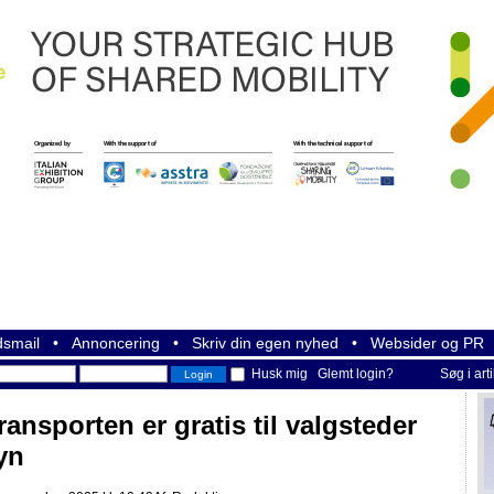
smail
•
Annoncering
•
Skriv din egen nyhed
•
Websider og PR
Husk mig
Glemt login?
Søg i art
ansporten er gratis til valgsteder
yn