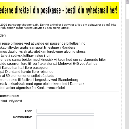
 2026 transportnyhederne.dk. Denne artikel er beskyttet af lov om ophavsret og må ikke
ler på anden måde videreudnyttes uden særlig aftale.
iden
 rejse billigere ved at vælge en passende billetløsning
skab tilbyder gratis transport til festuge i Randers
imes daglig fysisk aktivitet kan forebygge alvorlig stress
allet i sydjysk lufthavn steg i juli
tjeneste samarbejder med kinesisk virksomhed om selvkørende biler
ejde spærrer flere til- og frakørsler på Motorvej E45 ved Aarhus
i Karup har haft flere passgerer
 på Djursland havde flere rejsende
e af 89 elementer er sejlet på plads
rer direkte til festival i bøgeskov ved Skanderborg
sisk taxiselskab med egne elbiler kører ind i Danmark
eri anker afgørelse fra Konkurrencerådet
 kommentar:
r skal udfyldes!
Titel:
Kommentar: