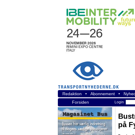
Redaktion
•
Abonnement
•
Nyhed
Forsiden
Login
Bustr
på F