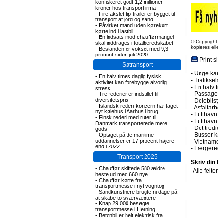
konfiskeret godt 1,2 millioner
kroner hos transportfirma
-
Fire-akslet tip-trailer er bygget til
transport af jord og sand
-
Påvirket mand uden kørekort
kørte ind i lastbil
-
En indsats mod chaufførmangel
© Copyright
skal inddrages i totalberedskabet
kopieres el
-
Bestanden er vokset med 9,3
procent siden juli 2020
Print s
Søtransport
-
Unge kan
-
En halv times daglig fysisk
-
Trafiksel
aktivitet kan forebygge alvorlig
-
En halv t
stress
-
Passagert
-
Tre rederier er indstillet til
diversitetspris
-
Delebils
-
Islandsk rederi-koncern har taget
-
Asfaltarb
nyt kølehus i Aarhus i brug
-
Lufthavn 
-
Finsk rederi med ruter til
-
Lufthavn
Danmark transporterede mere
-
Det tredi
gods
-
Busser kø
-
Optaget på de maritime
uddannelser er 17 procent højere
-
Vietname
end i 2022
-
Færgered
Transport 2025
Skriv din
-
Chauffør skiftede 580 ældre
Alle felte
heste ud med 660 nye
-
Chauffør kørte fra
transportmesse i nyt vogntog
-
Sandkunstnere brugte ni dage på
at skabe to sværvægtere
-
Knap 29.000 besøgte
transportmesse i Herning
-
Betonbil er helt elektrisk fra