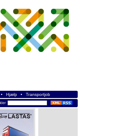
•
Hjælp
•
Transportjob
ikler