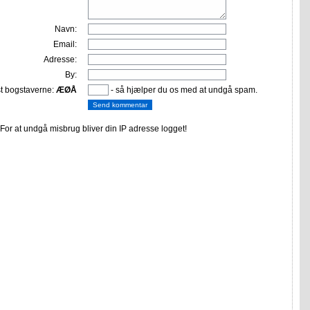
Navn:
Email:
Adresse:
By:
st bogstaverne:
ÆØÅ
- så hjælper du os med at undgå spam.
or at undgå misbrug bliver din IP adresse logget!