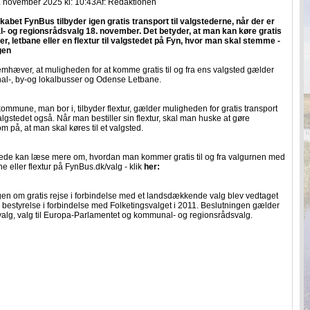
. november 2025 kl: 10:43
Af:
Redaktionen
kabet FynBus tilbyder igen gratis transport til valgstederne, når der er
 og regionsrådsvalg 18. november. Det betyder, at man kan køre gratis
r, letbane eller en flextur til valgstedet på Fyn, hvor man skal stemme -
gen
mhæver, at muligheden for at komme gratis til og fra ens valgsted gælder
nal-, by-og lokalbusser og Odense Letbane.
ommune, man bor i, tilbyder flextur, gælder muligheden for gratis transport
 valgstedet også. Når man bestiller sin flextur, skal man huske at gøre
på, at man skal køres til et valgsted.
rede kan læse mere om, hvordan man kommer gratis til og fra valgurnen med
ne eller flextur på FynBus.dk/valg - klik
her:
en om gratis rejse i forbindelse med et landsdækkende valg blev vedtaget
 bestyrelse i forbindelse med Folketingsvalget i 2011. Beslutningen gælder
valg, valg til Europa-Parlamentet og kommunal- og regionsrådsvalg.