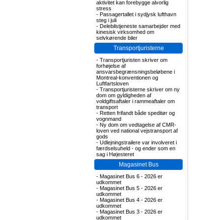
aktivitet kan forebygge alvorlig
stress
-
Passagertallet i sydjysk lufthavn
steg i juli
-
Delebilstjeneste samarbejder med
kinesisk virksomhed om
selvkørende biler
Transportjuristerne
-
Transportjuristen skriver om
forhøjelse af
ansvarsbegrænsningsbeløbene i
Montreal-konventionen og
Luftfartsloven
-
Transportjuristerne skriver om ny
dom om gyldigheden af
voldgiftsaftaler i rammeaftaler om
transport
-
Retten frifandt både speditør og
vognmand
-
Ny dom om vedtagelse af CMR-
loven ved national vejstransport af
gods
-
Udlejningstrailere var involveret i
færdselsuheld - og ender som en
sag i Højesteret
Magasinet Bus
-
Magasinet Bus 6 - 2026 er
udkommet
-
Magasinet Bus 5 - 2026 er
udkommet
-
Magasinet Bus 4 - 2026 er
udkommet
-
Magasinet Bus 3 - 2026 er
udkommet