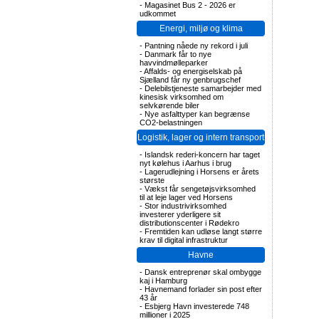
-
Magasinet Bus 2 - 2026 er
udkommet
Energi, miljø og klima
-
Pantning nåede ny rekord i juli
-
Danmark får to nye
havvindmølleparker
-
Affalds- og energiselskab på
Sjælland får ny genbrugschef
-
Delebilstjeneste samarbejder med
kinesisk virksomhed om
selvkørende biler
-
Nye asfalttyper kan begrænse
CO2-belastningen
Logistik, lager og intern transport
-
Islandsk rederi-koncern har taget
nyt kølehus i Aarhus i brug
-
Lagerudlejning i Horsens er årets
største
-
Vækst får sengetøjsvirksomhed
til at leje lager ved Horsens
-
Stor industrivirksomhed
investerer yderligere sit
distributionscenter i Rødekro
-
Fremtiden kan udløse langt større
krav til digital infrastruktur
Havne
-
Dansk entreprenør skal ombygge
kaj i Hamburg
-
Havnemand forlader sin post efter
43 år
-
Esbjerg Havn investerede 748
millioner i 2025