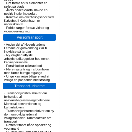
-
Det tredie af 89 elementer er
sejlet på plads
-
Årets andet kvartal havde en
positiv indtjeningvækst
-
Kontrakt om overhalingsspor ved
Kalvebod i København er
underskrevet
-
Politiet søger fortsat vidner og
videoovervågning
Persontransport
-
Anden del af Hovedstadens
Letbane er godkendt og klar til
indvielse på lørdag
-
Ny enighed aflyste
arbejdsnedlæggelser hos norsk
kabinepersonale
-
Forsinkelser udløste bod
-
Flere rejste til og fra Bornholm
med færre hurtige afgange
-
Unge kan rejse billigere ved at
vælge en passende billetløsning
Transportjuristerne
-
Transportjuristen skriver om
forhøjelse af
ansvarsbegrænsningsbeløbene i
Montreal-konventionen og
Luftfartsloven
-
Transportjuristerne skriver om ny
dom om gyldigheden af
voldgiftsaftaler i rammeaftaler om
transport
-
Retten frifandt både speditør og
vognmand