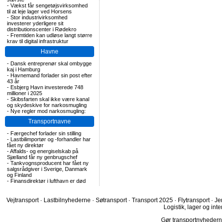
-
Vækst får sengetøjsvirksomhed
til at leje lager ved Horsens
-
Stor industrivirksomhed
investerer yderligere sit
distributionscenter i Rødekro
-
Fremtiden kan udløse langt større
krav til digital infrastruktur
Havne
-
Dansk entreprenør skal ombygge
kaj i Hamburg
-
Havnemand forlader sin post efter
43 år
-
Esbjerg Havn investerede 748
millioner i 2025
-
Skibsfarten skal ikke være kanal
og skydeskive for narkosmugling
-
Nye regler mod narkosmugling:
Transportnavne
-
Færgechef forlader sin stilling
-
Lastbilimportør og -forhandler har
fået ny direktør
-
Affalds- og energiselskab på
Sjælland får ny genbrugschef
-
Tankvognsproducent har fået ny
salgsrådgiver i Sverige, Danmark
og Finland
-
Finansdirektør i lufthavn er død
Vejtransport
·
Lastbilnyhederne
·
Søtransport
·
Transport 2025
·
Flytransport
·
Je
Logistik, lager og inte
Gør transportnyhederne.