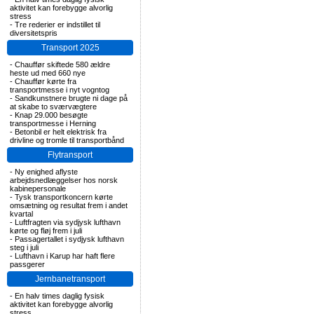
aktivitet kan forebygge alvorlig
stress
-
Tre rederier er indstillet til
diversitetspris
Transport 2025
-
Chauffør skiftede 580 ældre
heste ud med 660 nye
-
Chauffør kørte fra
transportmesse i nyt vogntog
-
Sandkunstnere brugte ni dage på
at skabe to sværvægtere
-
Knap 29.000 besøgte
transportmesse i Herning
-
Betonbil er helt elektrisk fra
drivline og tromle til transportbånd
Flytransport
-
Ny enighed aflyste
arbejdsnedlæggelser hos norsk
kabinepersonale
-
Tysk transportkoncern kørte
omsætning og resultat frem i andet
kvartal
-
Luftfragten via sydjysk lufthavn
kørte og fløj frem i juli
-
Passagertallet i sydjysk lufthavn
steg i juli
-
Lufthavn i Karup har haft flere
passgerer
Jernbanetransport
-
En halv times daglig fysisk
aktivitet kan forebygge alvorlig
stress