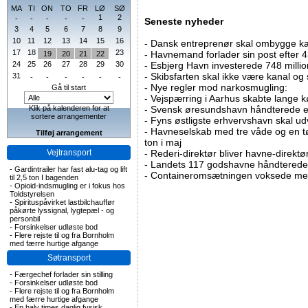
MA
TI
ON
TO
FR
LØ
SØ
1
2
-
-
-
-
-
Seneste nyheder
3
4
5
6
7
8
9
10
11
12
13
14
15
16
-
Dansk entreprenør skal ombygge ka
17
18
23
-
Havnemand forlader sin post efter 4
19
20
21
22
24
25
26
27
28
29
30
-
Esbjerg Havn investerede 748 millio
-
Skibsfarten skal ikke være kanal og
31
-
-
-
-
-
-
-
Nye regler mod narkosmugling:
Gå til start
-
Vejspærring i Aarhus skabte lange k
Klik på kalenderen for at
-
Svensk øresundshavn håndterede et
sortere arrangementer
-
Fyns østligste erhvervshavn skal ud
-
Havneselskab med tre våde og en tø
Tilføj arrangement
ton i maj
Vejtransport
-
Rederi-direktør bliver havne-direktø
-
Landets 117 godshavne håndterede 9
-
Gardintrailer har fast alu-tag og lift
-
Containeromsætningen voksede med
til 2,5 ton I bagenden
-
Opioid-indsmugling er i fokus hos
Toldstyrelsen
-
Spirituspåvirket lastbilchauffør
påkørte lyssignal, lygtepæl - og
personbil
-
Forsinkelser udløste bod
-
Flere rejste til og fra Bornholm
med færre hurtige afgange
Søtransport
-
Færgechef forlader sin stilling
-
Forsinkelser udløste bod
-
Flere rejste til og fra Bornholm
med færre hurtige afgange
-
En halv times daglig fysisk