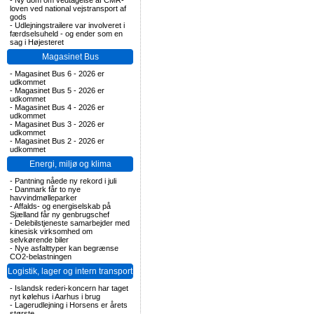
-
Ny dom om vedtagelse af CMR-
loven ved national vejstransport af
gods
-
Udlejningstrailere var involveret i
færdselsuheld - og ender som en
sag i Højesteret
Magasinet Bus
-
Magasinet Bus 6 - 2026 er
udkommet
-
Magasinet Bus 5 - 2026 er
udkommet
-
Magasinet Bus 4 - 2026 er
udkommet
-
Magasinet Bus 3 - 2026 er
udkommet
-
Magasinet Bus 2 - 2026 er
udkommet
Energi, miljø og klima
-
Pantning nåede ny rekord i juli
-
Danmark får to nye
havvindmølleparker
-
Affalds- og energiselskab på
Sjælland får ny genbrugschef
-
Delebilstjeneste samarbejder med
kinesisk virksomhed om
selvkørende biler
-
Nye asfalttyper kan begrænse
CO2-belastningen
Logistik, lager og intern transport
-
Islandsk rederi-koncern har taget
nyt kølehus i Aarhus i brug
-
Lagerudlejning i Horsens er årets
største