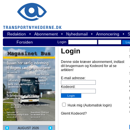
Redaktion
•
Abonnement
•
Nyhedsmail
•
Annoncering
•
S
Forsiden
Login
Login
Denne side kræver abonnement, indtast
dit brugernavn og Kodeord for at se
artiklen!
E-mail adresse:
Kodeord:
Husk mig (Automatisk login)
Glemt Kodeord?
AUGUST 2026