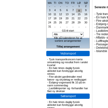
MA
TI
ON
TO
FR
LØ
SØ
1
2
-
-
-
-
-
Seneste 
3
4
5
6
7
9
8
-
Tysk tran
10
11
12
13
14
15
16
-
En halv t
17
18
19
20
21
22
23
-
Fire-aks
24
25
26
27
28
29
30
-
Esbjerg-
31
-
-
-
-
-
-
-
Danmark 
Gå til start
-
Lastbilim
-
Tre rederi
-
Affalds-
Klik på kalenderen for at
sortere arrangementer
-
Luftfragte
-
Passagert
Tilføj arrangement
-
Delebils
-
Islandsk 
Vejtransport
-
Tysk transportkoncern kørte
omsætning og resultat frem i andet
kvartal
-
En halv times daglig fysisk
aktivitet kan forebygge alvorlig
stress
-
Fire-akslet gardintrailer med
hæve- og skydetag er nedbygget
-
Esbjerg-vognmand fik 10 på en
varm sommerdag
-
Lastbilimportør og -forhandler har
fået ny direktør
Søtransport
-
En halv times daglig fysisk
aktivitet kan forebygge alvorlig
stress