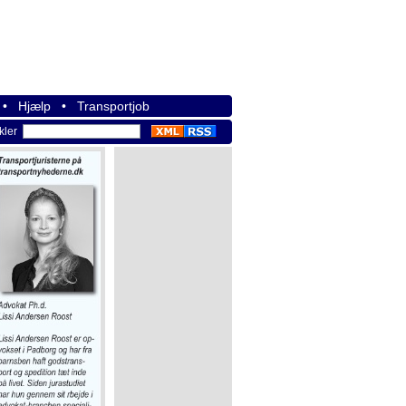
•
Hjælp
•
Transportjob
ikler