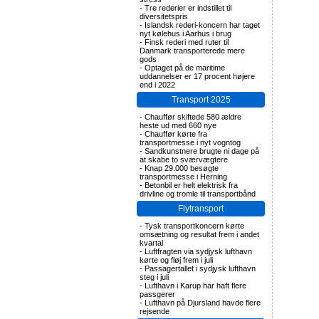
-
Tre rederier er indstillet til
diversitetspris
-
Islandsk rederi-koncern har taget
nyt kølehus i Aarhus i brug
-
Finsk rederi med ruter til
Danmark transporterede mere
gods
-
Optaget på de maritime
uddannelser er 17 procent højere
end i 2022
Transport 2025
-
Chauffør skiftede 580 ældre
heste ud med 660 nye
-
Chauffør kørte fra
transportmesse i nyt vogntog
-
Sandkunstnere brugte ni dage på
at skabe to sværvægtere
-
Knap 29.000 besøgte
transportmesse i Herning
-
Betonbil er helt elektrisk fra
drivline og tromle til transportbånd
Flytransport
-
Tysk transportkoncern kørte
omsætning og resultat frem i andet
kvartal
-
Luftfragten via sydjysk lufthavn
kørte og fløj frem i juli
-
Passagertallet i sydjysk lufthavn
steg i juli
-
Lufthavn i Karup har haft flere
passgerer
-
Lufthavn på Djursland havde flere
rejsende