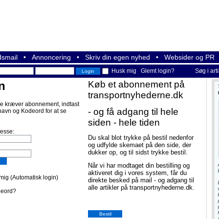
smail
•
Annoncering
•
Skriv din egen nyhed
•
Websider og PR
Husk mig
Glemt login?
Søg i art
n
Køb et abonnement på
transportnyhederne.dk
e kræver abonnement, indtast
- og få adgang til hele
navn og Kodeord for at se
siden - hele tiden
resse:
Du skal blot trykke på bestil nedenfor
og udfylde skemaet på den side, der
dukker op, og til sidst trykke bestil.
Når vi har modtaget din bestilling og
aktiveret dig i vores system, får du
ig (Automatisk login)
direkte besked på mail - og adgang til
alle artikler på transportnyhederne.dk.
deord?