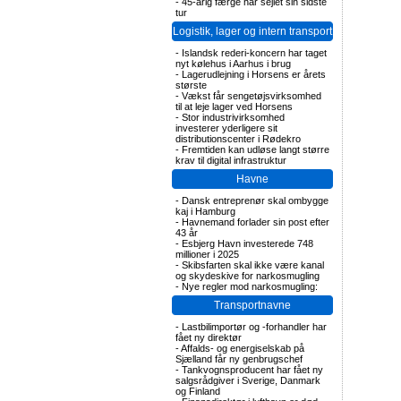
-
45-årig færge har sejlet sin sidste
tur
Logistik, lager og intern transport
-
Islandsk rederi-koncern har taget
nyt kølehus i Aarhus i brug
-
Lagerudlejning i Horsens er årets
største
-
Vækst får sengetøjsvirksomhed
til at leje lager ved Horsens
-
Stor industrivirksomhed
investerer yderligere sit
distributionscenter i Rødekro
-
Fremtiden kan udløse langt større
krav til digital infrastruktur
Havne
-
Dansk entreprenør skal ombygge
kaj i Hamburg
-
Havnemand forlader sin post efter
43 år
-
Esbjerg Havn investerede 748
millioner i 2025
-
Skibsfarten skal ikke være kanal
og skydeskive for narkosmugling
-
Nye regler mod narkosmugling:
Transportnavne
-
Lastbilimportør og -forhandler har
fået ny direktør
-
Affalds- og energiselskab på
Sjælland får ny genbrugschef
-
Tankvognsproducent har fået ny
salgsrådgiver i Sverige, Danmark
og Finland