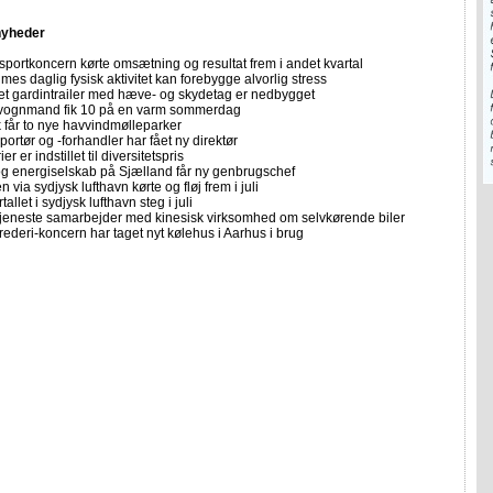
nyheder
sportkoncern kørte omsætning og resultat frem i andet kvartal
imes daglig fysisk aktivitet kan forebygge alvorlig stress
let gardintrailer med hæve- og skydetag er nedbygget
vognmand fik 10 på en varm sommerdag
får to nye havvindmølleparker
portør og -forhandler har fået ny direktør
er er indstillet til diversitetspris
 og energiselskab på Sjælland får ny genbrugschef
n via sydjysk lufthavn kørte og fløj frem i juli
allet i sydjysk lufthavn steg i juli
tjeneste samarbejder med kinesisk virksomhed om selvkørende biler
rederi-koncern har taget nyt kølehus i Aarhus i brug