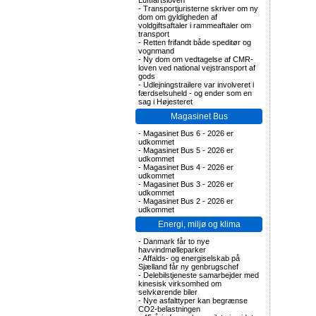
Luftfartsloven
-
Transportjuristerne skriver om ny
dom om gyldigheden af
voldgiftsaftaler i rammeaftaler om
transport
-
Retten frifandt både speditør og
vognmand
-
Ny dom om vedtagelse af CMR-
loven ved national vejstransport af
gods
-
Udlejningstrailere var involveret i
færdselsuheld - og ender som en
sag i Højesteret
Magasinet Bus
-
Magasinet Bus 6 - 2026 er
udkommet
-
Magasinet Bus 5 - 2026 er
udkommet
-
Magasinet Bus 4 - 2026 er
udkommet
-
Magasinet Bus 3 - 2026 er
udkommet
-
Magasinet Bus 2 - 2026 er
udkommet
Energi, miljø og klima
-
Danmark får to nye
havvindmølleparker
-
Affalds- og energiselskab på
Sjælland får ny genbrugschef
-
Delebilstjeneste samarbejder med
kinesisk virksomhed om
selvkørende biler
-
Nye asfalttyper kan begrænse
CO2-belastningen