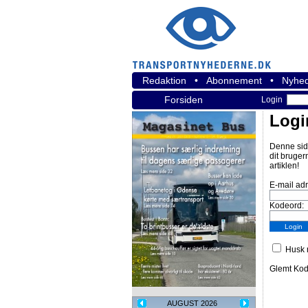
Redaktion
•
Abonnement
•
Nyhed
Forsiden
Login
Logi
Denne sid
dit bruger
artiklen!
E-mail ad
Kodeord:
Husk m
Glemt Ko
AUGUST 2026