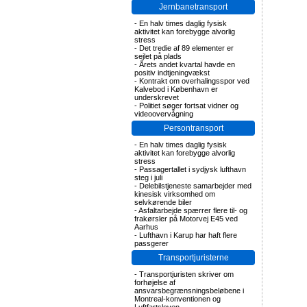
Jernbanetransport
-
En halv times daglig fysisk
aktivitet kan forebygge alvorlig
stress
-
Det tredie af 89 elementer er
sejlet på plads
-
Årets andet kvartal havde en
positiv indtjeningvækst
-
Kontrakt om overhalingsspor ved
Kalvebod i København er
underskrevet
-
Politiet søger fortsat vidner og
videoovervågning
Persontransport
-
En halv times daglig fysisk
aktivitet kan forebygge alvorlig
stress
-
Passagertallet i sydjysk lufthavn
steg i juli
-
Delebilstjeneste samarbejder med
kinesisk virksomhed om
selvkørende biler
-
Asfaltarbejde spærrer flere til- og
frakørsler på Motorvej E45 ved
Aarhus
-
Lufthavn i Karup har haft flere
passgerer
Transportjuristerne
-
Transportjuristen skriver om
forhøjelse af
ansvarsbegrænsningsbeløbene i
Montreal-konventionen og