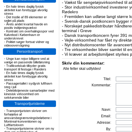
-
Vækst får sengetøjsvirksomhed til at
-
En halv times daglig fysisk
-
Stor industrivirksomhed investerer yd
aktivitet kan forebygge alvorlig
Rødekro
stress
-
Fremtiden kan udløse langt større krav
-
Det tredie af 89 elementer er
sejlet på plads
-
Svensk-dansk postkoncern bygger ny
-
Årets andet kvartal havde en
-
Norskejet pakkedistributør håndterer
positiv indtjeningvækst
terminal i Greve
-
Kontrakt om overhalingsspor ved
Kalvebod i København er
-
Dansk transportkoncern fyrer 391 m
underskrevet
-
Vejle-virksomhed har fået ny direktø
-
Politiet søger fortsat vidner og
-
Nyt distributionscenter får avanceer
videoovervågning
-
Tre virksomheder bliver samlet til e
Persontransport
-
Vi kræver at arbejdsmiljøet styrkes 
-
Unge kan rejse billigere ved at
vælge en passende billetløsning
Skriv din kommentar:
-
Trafikselskab tilbyder gratis
Alle felter skal udfyldes!
transport til festuge i Randers
-
En halv times daglig fysisk
aktivitet kan forebygge alvorlig
Titel:
stress
-
Passagertallet i sydjysk lufthavn
Kommentar:
steg i juli
-
Delebilstjeneste samarbejder med
kinesisk virksomhed om
selvkørende biler
Transportjuristerne
Navn:
-
Transportjuristen skriver om
forhøjelse af
Email:
ansvarsbegrænsningsbeløbene i
Montreal-konventionen og
Adresse:
Luftfartsloven
-
Transportjuristerne skriver om ny
By: