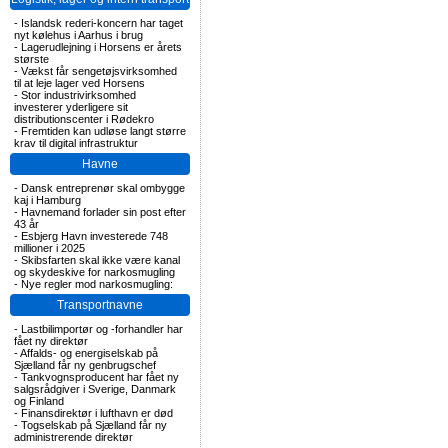
-
Islandsk rederi-koncern har taget
nyt kølehus i Aarhus i brug
-
Lagerudlejning i Horsens er årets
største
-
Vækst får sengetøjsvirksomhed
til at leje lager ved Horsens
-
Stor industrivirksomhed
investerer yderligere sit
distributionscenter i Rødekro
-
Fremtiden kan udløse langt større
krav til digital infrastruktur
Havne
-
Dansk entreprenør skal ombygge
kaj i Hamburg
-
Havnemand forlader sin post efter
43 år
-
Esbjerg Havn investerede 748
millioner i 2025
-
Skibsfarten skal ikke være kanal
og skydeskive for narkosmugling
-
Nye regler mod narkosmugling:
Transportnavne
-
Lastbilimportør og -forhandler har
fået ny direktør
-
Affalds- og energiselskab på
Sjælland får ny genbrugschef
-
Tankvognsproducent har fået ny
salgsrådgiver i Sverige, Danmark
og Finland
-
Finansdirektør i lufthavn er død
-
Togselskab på Sjælland får ny
administrerende direktør