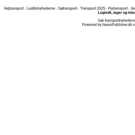
Vejtransport
·
Lastbilnyhederne
·
Søtransport
·
Transport 2025
·
Flytransport
·
Je
Logistik, lager og int
Gør transportnyhederne.
Powered by NewsPublisher.dk v