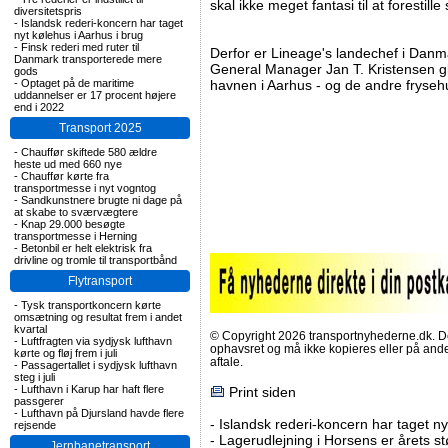
skal ikke meget fantasi til at forestille
diversitetspris
-
Islandsk rederi-koncern har taget
nyt kølehus i Aarhus i brug
-
Finsk rederi med ruter til
Derfor er Lineage's landechef i Dan
Danmark transporterede mere
General Manager Jan T. Kristensen gl
gods
-
Optaget på de maritime
havnen i Aarhus - og de andre fryseh
uddannelser er 17 procent højere
end i 2022
Transport 2025
-
Chauffør skiftede 580 ældre
heste ud med 660 nye
-
Chauffør kørte fra
transportmesse i nyt vogntog
-
Sandkunstnere brugte ni dage på
at skabe to sværvægtere
-
Knap 29.000 besøgte
transportmesse i Herning
-
Betonbil er helt elektrisk fra
drivline og tromle til transportbånd
Flytransport
-
Tysk transportkoncern kørte
omsætning og resultat frem i andet
kvartal
© Copyright 2026 transportnyhederne.dk. Den
-
Luftfragten via sydjysk lufthavn
ophavsret og må ikke kopieres eller på an
kørte og fløj frem i juli
aftale.
-
Passagertallet i sydjysk lufthavn
steg i juli
-
Lufthavn i Karup har haft flere
Print siden
passgerer
-
Lufthavn på Djursland havde flere
-
Islandsk rederi-koncern har taget ny
rejsende
-
Lagerudlejning i Horsens er årets st
Jernbanetransport