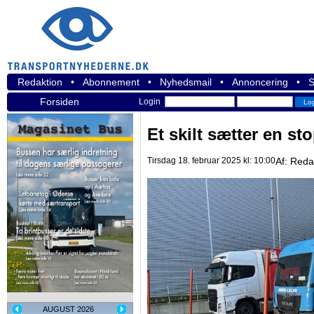
Redaktion
•
Abonnement
•
Nyhedsmail
•
Annoncering
•
S
Forsiden
Login
Et skilt sætter en st
Tirsdag 18. februar 2025 kl: 10:00
Af:
Reda
AUGUST 2026