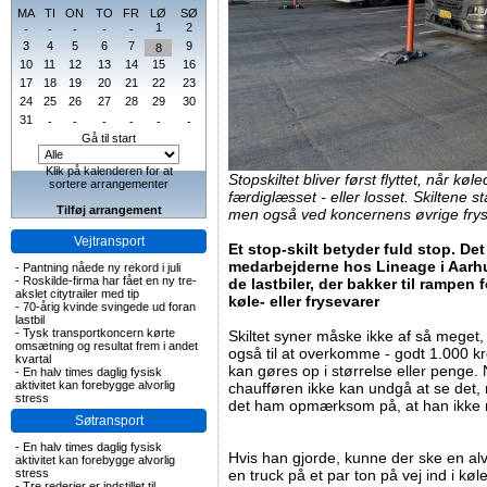
MA
TI
ON
TO
FR
LØ
SØ
1
2
-
-
-
-
-
3
4
5
6
7
9
8
10
11
12
13
14
15
16
17
18
19
20
21
22
23
24
25
26
27
28
29
30
31
-
-
-
-
-
-
Gå til start
Klik på kalenderen for at
Stopskiltet bliver først flyttet, når køl
sortere arrangementer
færdiglæsset - eller losset. Skiltene s
Tilføj arrangement
men også ved koncernens øvrige fry
Vejtransport
Et stop-skilt betyder fuld stop. De
medarbejderne hos Lineage i Aarhu
-
Pantning nåede ny rekord i juli
-
Roskilde-firma har fået en ny tre-
de lastbiler, der bakker til rampen 
akslet citytrailer med tip
køle- eller frysevarer
-
70-årig kvinde svingede ud foran
lastbil
-
Tysk transportkoncern kørte
Skiltet syner måske ikke af så meget,
omsætning og resultat frem i andet
også til at overkomme - godt 1.000 kr
kvartal
kan gøres op i størrelse eller penge. Nå
-
En halv times daglig fysisk
aktivitet kan forebygge alvorlig
chaufføren ikke kan undgå at se det, 
stress
det ham opmærksom på, at han ikke
Søtransport
-
En halv times daglig fysisk
Hvis han gjorde, kunne der ske en alvo
aktivitet kan forebygge alvorlig
stress
en truck på et par ton på vej ind i kø
-
Tre rederier er indstillet til