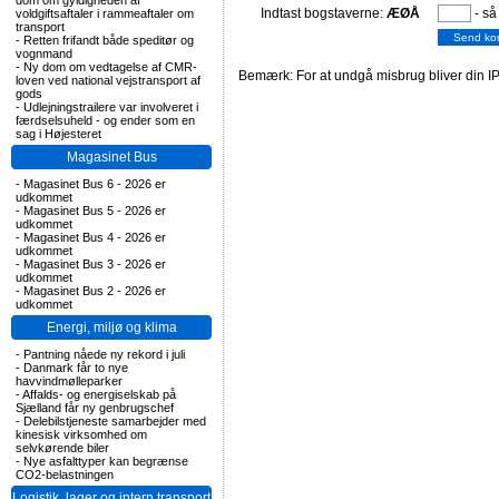
dom om gyldigheden af
Indtast bogstaverne:
ÆØÅ
- så
voldgiftsaftaler i rammeaftaler om
transport
-
Retten frifandt både speditør og
vognmand
-
Ny dom om vedtagelse af CMR-
Bemærk: For at undgå misbrug bliver din IP
loven ved national vejstransport af
gods
-
Udlejningstrailere var involveret i
færdselsuheld - og ender som en
sag i Højesteret
Magasinet Bus
-
Magasinet Bus 6 - 2026 er
udkommet
-
Magasinet Bus 5 - 2026 er
udkommet
-
Magasinet Bus 4 - 2026 er
udkommet
-
Magasinet Bus 3 - 2026 er
udkommet
-
Magasinet Bus 2 - 2026 er
udkommet
Energi, miljø og klima
-
Pantning nåede ny rekord i juli
-
Danmark får to nye
havvindmølleparker
-
Affalds- og energiselskab på
Sjælland får ny genbrugschef
-
Delebilstjeneste samarbejder med
kinesisk virksomhed om
selvkørende biler
-
Nye asfalttyper kan begrænse
CO2-belastningen
Logistik, lager og intern transport