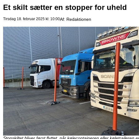
Et skilt sætter en stopper for uheld
Tirsdag 18. februar 2025 kl: 10:00
Af:
Redaktionen
Stopskiltet bliver først flyttet, når kølecontaineren eller køletraileren e