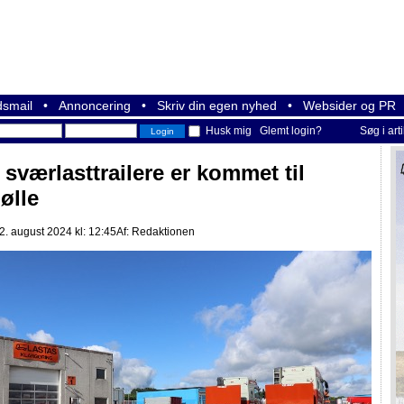
smail
•
Annoncering
•
Skriv din egen nyhed
•
Websider og PR
Husk mig
Glemt login?
Søg i art
 sværlasttrailere er kommet til
ølle
. august 2024 kl: 12:45
Af:
Redaktionen