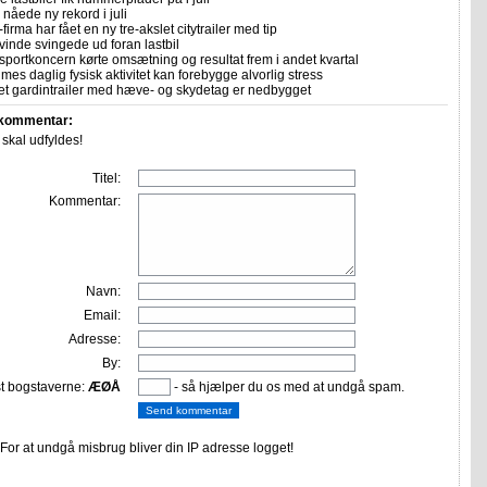
nåede ny rekord i juli
firma har fået en ny tre-akslet citytrailer med tip
vinde svingede ud foran lastbil
sportkoncern kørte omsætning og resultat frem i andet kvartal
imes daglig fysisk aktivitet kan forebygge alvorlig stress
let gardintrailer med hæve- og skydetag er nedbygget
 kommentar:
r skal udfyldes!
Titel:
Kommentar:
Navn:
Email:
Adresse:
By:
st bogstaverne:
ÆØÅ
- så hjælper du os med at undgå spam.
or at undgå misbrug bliver din IP adresse logget!