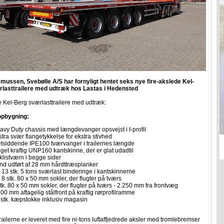
mussen, Svebølle A/S har fornyligt hentet seks nye fire-akslede Kel-
lasttrailere med udtræk hos Lastas i Hedensted
 Kel-Berg sværlasttrailere med udtræk:
opbygning:
avy Duty chassis med længdevanger opsvejst i I-profil
tra svær flangetykkelse for ekstra stivhed
tsiddende IPE100 tværvanger i trailernes længde
get kraftig UNP160 kantskinne, der er glat udadtil
klistværn i begge sider
nd udført af 28 mm hårdttræsplanker
 13 stk. 5 tons sværlast binderinge i kantskinnerne
 8 stk. 80 x 50 mm sokler, der flugter på tværs
tk. 80 x 50 mm sokler, der flugter på tværs - 2.250 mm fra frontvæg
00 mm aftagelig stålfront på kraftig rørprofilramme
 stk. kæpstokke inklusiv magasin
railerne er leveret med fire ni-tons luftaffjedrede aksler med tromlebremser