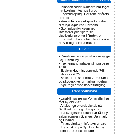
-
Islandsk rederi-koncern har taget
nyt kølehus i Aarhus i brug
-
Lagerudlejning i Horsens er årets
største
-
Vækst får sengetøjsvirksomhed
til at leje lager ved Horsens
-
Stor industrivirksomhed
investerer yderligere sit
distributionscenter i Rødekro
-
Fremtiden kan udløse langt større
krav til digital infrastruktur
Havne
-
Dansk entreprenør skal ombygge
kaj i Hamburg
-
Havnemand forlader sin post efter
43 år
-
Esbjerg Havn investerede 748
millioner i 2025
-
Skibsfarten skal ikke være kanal
og skydeskive for narkosmugling
-
Nye regler mod narkosmugling:
Transportnavne
-
Lastbilimportør og -forhandler har
fået ny direktør
-
Affalds- og energiselskab på
Sjælland får ny genbrugschef
-
Tankvognsproducent har fået ny
salgsrådgiver i Sverige, Danmark
og Finland
-
Finansdirektør i lufthavn er død
-
Togselskab på Sjælland får ny
administrerende direktør