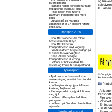
og hæve-/s
diversitetspris
selvstyren
-
Islandsk rederi-koncern har taget
K. Larsen 
nyt kølehus i Aarhus i brug
-
Finsk rederi med ruter til
Danmark transporterede mere
gods
-
Optaget på de maritime
uddannelser er 17 procent højere
end i 2022
Transport 2025
-
Chauffør skiftede 580 ældre
heste ud med 660 nye
-
Chauffør kørte fra
transportmesse i nyt vogntog
-
Sandkunstnere brugte ni dage på
at skabe to sværvægtere
-
Knap 29.000 besøgte
transportmesse i Herning
-
Betonbil er helt elektrisk fra
drivline og tromle til transportbånd
Flytransport
© Copyright
-
Tysk transportkoncern kørte
kopieres el
omsætning og resultat frem i andet
kvartal
Print s
-
Luftfragten via sydjysk lufthavn
kørte og fløj frem i juli
-
Anklagem
-
Passagertallet i sydjysk lufthavn
transportf
steg i juli
-
Lufthavn i Karup har haft flere
-
Fire-aksl
passgerer
-
Påvirket 
-
Lufthavn på Djursland havde flere
-
En indsa
rejsende
-
Bestande
Jernbanetransport
-
Færre nye