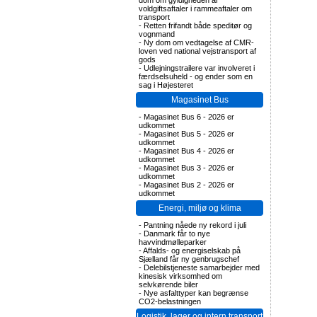
dom om gyldigheden af
voldgiftsaftaler i rammeaftaler om
transport
-
Retten frifandt både speditør og
vognmand
-
Ny dom om vedtagelse af CMR-
loven ved national vejstransport af
gods
-
Udlejningstrailere var involveret i
færdselsuheld - og ender som en
sag i Højesteret
Magasinet Bus
-
Magasinet Bus 6 - 2026 er
udkommet
-
Magasinet Bus 5 - 2026 er
udkommet
-
Magasinet Bus 4 - 2026 er
udkommet
-
Magasinet Bus 3 - 2026 er
udkommet
-
Magasinet Bus 2 - 2026 er
udkommet
Energi, miljø og klima
-
Pantning nåede ny rekord i juli
-
Danmark får to nye
havvindmølleparker
-
Affalds- og energiselskab på
Sjælland får ny genbrugschef
-
Delebilstjeneste samarbejder med
kinesisk virksomhed om
selvkørende biler
-
Nye asfalttyper kan begrænse
CO2-belastningen
Logistik, lager og intern transport