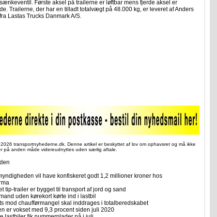
ænkeventil. Første aksel på trailerne er løftbar mens fjerde aksel er
de. Trailerne, der har en tilladt totalvægt på 48.000 kg, er leveret af Anders
fra Lastas Trucks Danmark A/S.
 2026 transportnyhederne.dk. Denne artikel er beskyttet af lov om ophavsret og må ikke
ler på anden måde videreudnyttes uden særlig aftale.
iden
yndigheden vil have konfiskeret godt 1,2 millioner kroner hos
irma
et tip-trailer er bygget til transport af jord og sand
mand uden kørekort kørte ind i lastbil
ts mod chaufførmangel skal inddrages i totalberedskabet
n er vokset med 9,3 procent siden juli 2020
 lastbiler fik nummerplader på i juli