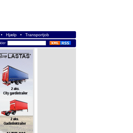
•
Hjælp
•
Transportjob
ikler