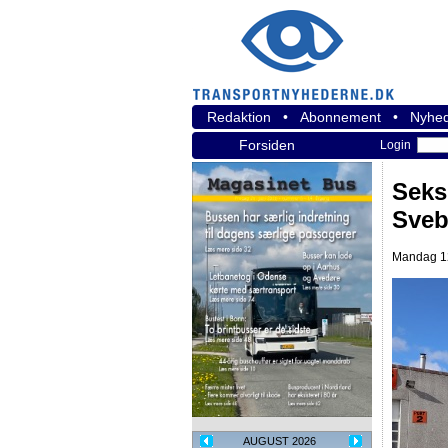
Redaktion
•
Abonnement
•
Nyhed
Forsiden
Login
Seks
Sveb
Mandag 12
AUGUST 2026