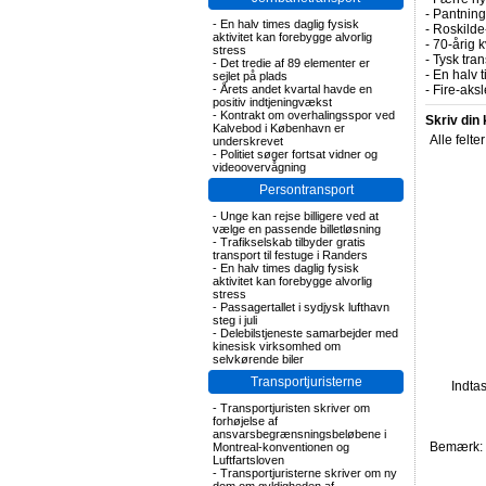
-
Pantning 
-
En halv times daglig fysisk
-
Roskilde-
aktivitet kan forebygge alvorlig
-
70-årig k
stress
-
Tysk tran
-
Det tredie af 89 elementer er
-
En halv t
sejlet på plads
-
Årets andet kvartal havde en
-
Fire-aks
positiv indtjeningvækst
-
Kontrakt om overhalingsspor ved
Skriv din
Kalvebod i København er
Alle felte
underskrevet
-
Politiet søger fortsat vidner og
videoovervågning
Persontransport
-
Unge kan rejse billigere ved at
vælge en passende billetløsning
-
Trafikselskab tilbyder gratis
transport til festuge i Randers
-
En halv times daglig fysisk
aktivitet kan forebygge alvorlig
stress
-
Passagertallet i sydjysk lufthavn
steg i juli
-
Delebilstjeneste samarbejder med
kinesisk virksomhed om
selvkørende biler
Transportjuristerne
Indta
-
Transportjuristen skriver om
forhøjelse af
ansvarsbegrænsningsbeløbene i
Bemærk: F
Montreal-konventionen og
Luftfartsloven
-
Transportjuristerne skriver om ny