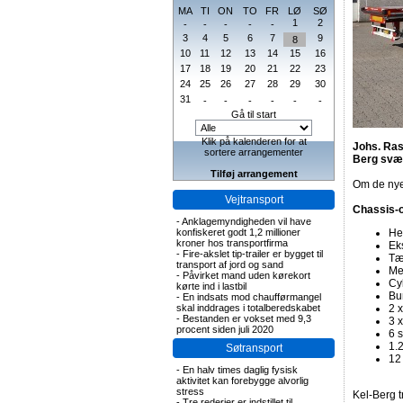
MA
TI
ON
TO
FR
LØ
SØ
1
2
-
-
-
-
-
3
4
5
6
7
9
8
10
11
12
13
14
15
16
17
18
19
20
21
22
23
24
25
26
27
28
29
30
31
-
-
-
-
-
-
Gå til start
Klik på kalenderen for at
Johs. Ras
sortere arrangementer
Berg svær
Tilføj arrangement
Om de nye
Vejtransport
Chassis-
-
Anklagemyndigheden vil have
konfiskeret godt 1,2 millioner
He
kroner hos transportfirma
Eks
-
Fire-akslet tip-trailer er bygget til
Tæ
transport af jord og sand
Me
-
Påvirket mand uden kørekort
Cy
kørte ind i lastbil
Bu
-
En indsats mod chaufførmangel
skal inddrages i totalberedskabet
2 x
-
Bestanden er vokset med 9,3
3 x
procent siden juli 2020
6 s
1.2
Søtransport
12
-
En halv times daglig fysisk
aktivitet kan forebygge alvorlig
stress
Kel-Berg t
-
Tre rederier er indstillet til