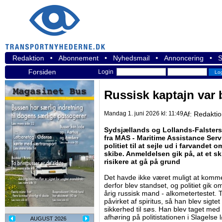
Redaktion
•
Abonnement
•
Nyhedsmail
•
Annoncering
•
S
Forsiden
Login
Russisk kaptajn var 
Mandag 1. juni 2026 kl: 11:49
Af:
Redakti
Sydsjællands og Lollands-Falsters 
fra MAS - Maritime Assistance Servi
politiet til at sejle ud i farvande
skibe. Anmeldelsen gik på, at et sk
risikere at gå på grund
Det havde ikke været muligt at komme
derfor blev standset, og politiet gik 
årig russisk mand - alkometertestet. T
påvirket af spiritus, så han blev sigte
sikkerhed til søs. Han blev taget med 
afhøring på politistationen i Slagelse
AUGUST 2026