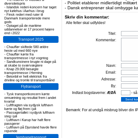
-
Politiet etablerer midlertidigt militæ
diversitetspris
-
Islandsk rederi-koncern har taget
-
Dansk entreprenør skal ombygge ka
nyt kølehus i Aarhus i brug
-
Finsk rederi med ruter til
Skriv din kommentar:
Danmark transporterede mere
gods
Alle felter skal udfyldes!
-
Optaget på de maritime
uddannelser er 17 procent højere
end i 2022
Titel:
Transport 2025
Kommentar:
-
Chauffør skiftede 580 ældre
heste ud med 660 nye
-
Chauffør kørte fra
transportmesse i nyt vogntog
-
Sandkunstnere brugte ni dage på
at skabe to sværvægtere
Navn:
-
Knap 29.000 besøgte
Email:
transportmesse i Herning
-
Betonbil er helt elektrisk fra
Adresse:
drivline og tromle til transportbånd
By:
Flytransport
Indtast bogstaverne:
ÆØÅ
- så
-
Tysk transportkoncern kørte
omsætning og resultat frem i andet
kvartal
-
Luftfragten via sydjysk lufthavn
kørte og fløj frem i juli
Bemærk: For at undgå misbrug bliver din IP
-
Passagertallet i sydjysk lufthavn
steg i juli
-
Lufthavn i Karup har haft flere
passgerer
-
Lufthavn på Djursland havde flere
rejsende
Jernbanetransport