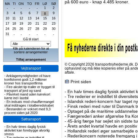
på 600 euro - knap 4.485 kroner.
MA
TI
ON
TO
FR
LØ
SØ
1
2
-
-
-
-
-
3
4
5
6
7
9
8
10
11
12
13
14
15
16
17
18
19
20
21
22
23
24
25
26
27
28
29
30
31
-
-
-
-
-
-
Gå til start
Klik på kalenderen for at
sortere arrangementer
Tilføj arrangement
© Copyright 2026 transportnyhederne.dk. Den
Vejtransport
ophavsret og må ikke kopieres eller på an
aftale.
-
Anklagemyndigheden vil have
konfiskeret godt 1,2 millioner
Print siden
kroner hos transportfirma
-
Fire-akslet tip-trailer er bygget til
transport af jord og sand
-
En halv times daglig fysisk aktivitet
-
Påvirket mand uden kørekort
-
Tre rederier er indstillet til diversitet
kørte ind i lastbil
-
Islandsk rederi-koncern har taget ny
-
En indsats mod chaufførmangel
skal inddrages i totalberedskabet
-
Finsk rederi med ruter til Danmark
-
Bestanden er vokset med 9,3
-
Optaget på de maritime uddannelser
procent siden juli 2020
-
Færgerederi anker afgørelse fra Ko
Søtransport
-
45-årig færge har sejlet sin sidste tu
-
Årets andet kvartal havde en positiv
-
En halv times daglig fysisk
aktivitet kan forebygge alvorlig
-
Hollandsk rederi øger samarbejde om
stress
-
Rederikoncern noterede fremgang i f
-
Tre rederier er indstillet til