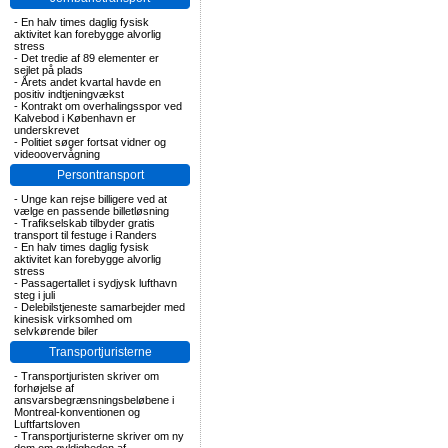
-
En halv times daglig fysisk
aktivitet kan forebygge alvorlig
stress
-
Det tredie af 89 elementer er
sejlet på plads
-
Årets andet kvartal havde en
positiv indtjeningvækst
-
Kontrakt om overhalingsspor ved
Kalvebod i København er
underskrevet
-
Politiet søger fortsat vidner og
videoovervågning
Persontransport
-
Unge kan rejse billigere ved at
vælge en passende billetløsning
-
Trafikselskab tilbyder gratis
transport til festuge i Randers
-
En halv times daglig fysisk
aktivitet kan forebygge alvorlig
stress
-
Passagertallet i sydjysk lufthavn
steg i juli
-
Delebilstjeneste samarbejder med
kinesisk virksomhed om
selvkørende biler
Transportjuristerne
-
Transportjuristen skriver om
forhøjelse af
ansvarsbegrænsningsbeløbene i
Montreal-konventionen og
Luftfartsloven
-
Transportjuristerne skriver om ny