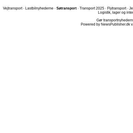
Vejtransport
·
Lastbilnyhederne
·
Søtransport
·
Transport 2025
·
Flytransport
·
Je
Logistik, lager og inte
Gør transportnyhederne.
Powered by NewsPublisher.dk v