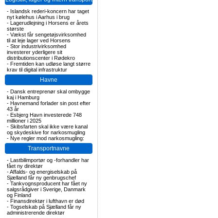
-
Islandsk rederi-koncern har taget
nyt kølehus i Aarhus i brug
-
Lagerudlejning i Horsens er årets
største
-
Vækst får sengetøjsvirksomhed
til at leje lager ved Horsens
-
Stor industrivirksomhed
investerer yderligere sit
distributionscenter i Rødekro
-
Fremtiden kan udløse langt større
krav til digital infrastruktur
Havne
-
Dansk entreprenør skal ombygge
kaj i Hamburg
-
Havnemand forlader sin post efter
43 år
-
Esbjerg Havn investerede 748
millioner i 2025
-
Skibsfarten skal ikke være kanal
og skydeskive for narkosmugling
-
Nye regler mod narkosmugling:
Transportnavne
-
Lastbilimportør og -forhandler har
fået ny direktør
-
Affalds- og energiselskab på
Sjælland får ny genbrugschef
-
Tankvognsproducent har fået ny
salgsrådgiver i Sverige, Danmark
og Finland
-
Finansdirektør i lufthavn er død
-
Togselskab på Sjælland får ny
administrerende direktør