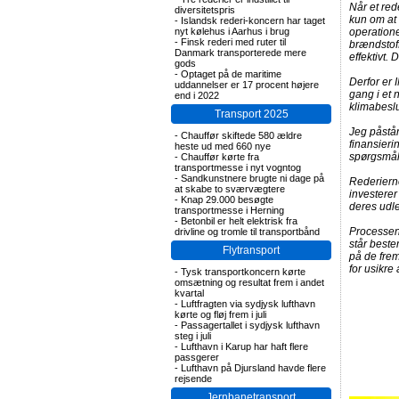
Når et red
diversitetspris
kun om at 
-
Islandsk rederi-koncern har taget
nyt kølehus i Aarhus i brug
operatione
-
Finsk rederi med ruter til
brændstof
Danmark transporterede mere
effektivt. 
gods
-
Optaget på de maritime
Derfor er 
uddannelser er 17 procent højere
gang i et 
end i 2022
klimabeslu
Transport 2025
Jeg påstår
-
Chauffør skiftede 580 ældre
finansieri
heste ud med 660 nye
spørgsmå
-
Chauffør kørte fra
transportmesse i nyt vogntog
-
Sandkunstnere brugte ni dage på
Rederierne
at skabe to sværvægtere
investerer
-
Knap 29.000 besøgte
deres udl
transportmesse i Herning
-
Betonbil er helt elektrisk fra
Processen 
drivline og tromle til transportbånd
står beste
Flytransport
på de frem
for usikre
-
Tysk transportkoncern kørte
omsætning og resultat frem i andet
kvartal
-
Luftfragten via sydjysk lufthavn
kørte og fløj frem i juli
-
Passagertallet i sydjysk lufthavn
steg i juli
-
Lufthavn i Karup har haft flere
passgerer
-
Lufthavn på Djursland havde flere
rejsende
Jernbanetransport