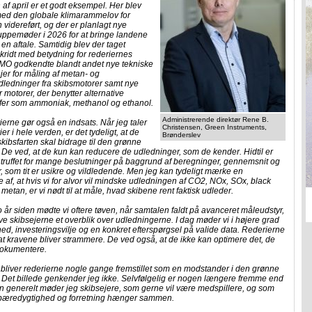
 af april er et godt eksempel. Her blev
med den globale klimarammelov for
n videreført, og der er planlagt nye
uppemøder i 2026 for at bringe landene
 en aftale. Samtidig blev der taget
kridt med betydning for rederiernes
IMO godkendte blandt andet nye tekniske
njer for måling af metan- og
dledninger fra skibsmotorer samt nye
 motorer, der benytter alternative
fer som ammoniak, methanol og ethanol.
Administrerende direktør Rene B.
erne gør også en indsats. Når jeg taler
Christensen, Green Instruments,
er i hele verden, er det tydeligt, at de
Brønderslev
 skibsfarten skal bidrage til den grønne
. De ved, at de kun kan reducere de udledninger, som de kender. Hidtil er
 truffet for mange beslutninger på baggrund af beregninger, gennemsnit og
, som tit er usikre og vildledende. Men jeg kan tydeligt mærke en
 af, at hvis vi for alvor vil mindske udledningen af CO2, NOx, SOx, black
metan, er vi nødt til at måle, hvad skibene rent faktisk udleder.
o år siden mødte vi oftere tøven, når samtalen faldt på avanceret måleudstyr,
ve skibsejerne et overblik over udledningerne. I dag møder vi i højere grad
ed, investeringsvilje og en konkret efterspørgsel på valide data. Rederierne
at kravene bliver strammere. De ved også, at de ikke kan optimere det, de
dokumentere.
 bliver rederierne nogle gange fremstillet som en modstander i den grønne
. Det billede genkender jeg ikke. Selvfølgelig er nogen længere fremme end
n generelt møder jeg skibsejere, som gerne vil være medspillere, og som
at bæredygtighed og forretning hænger sammen.