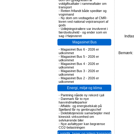
dom om gyldigheden af
voldgiftsaftaler i rammeaftaler om
transport
-
Retten frifandt både speditør og
vognmand
-
Ny dom om vedtagelse af CMR-
loven ved national vejstransport af
gods
-
Udlejningstrailere var involveret i
færdselsuheld - og ender som en
sag i Højesteret
Indta
Magasinet Bus
-
Magasinet Bus 6 - 2026 er
Bemærk: F
udkommet
-
Magasinet Bus 5 - 2026 er
udkommet
-
Magasinet Bus 4 - 2026 er
udkommet
-
Magasinet Bus 3 - 2026 er
udkommet
-
Magasinet Bus 2 - 2026 er
udkommet
Energi, miljø og klima
-
Pantning nåede ny rekord i juli
-
Danmark får to nye
havvindmølleparker
-
Affalds- og energiselskab på
Sjælland får ny genbrugschef
-
Delebilstjeneste samarbejder med
kinesisk virksomhed om
selvkørende biler
-
Nye asfalttyper kan begrænse
CO2-belastningen
Logistik, lager og intern transport