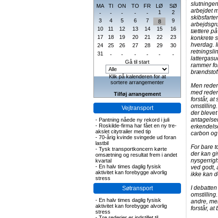
slutningen
MA
TI
ON
TO
FR
LØ
SØ
arbejdet 
1
2
-
-
-
-
-
skibsfarte
3
4
5
6
7
9
8
arbejdsgr
10
11
12
13
14
15
16
tættere på
17
18
19
20
21
22
23
konkrete s
hverdag. 
24
25
26
27
28
29
30
retningsli
31
-
-
-
-
-
-
lattergasu
Gå til start
rammer for
brændstof
Klik på kalenderen for at
sortere arrangementer
Men rederi
med rederi
Tilføj arrangement
forstår, at
omstilling
Vejtransport
der blevet
antagelser
-
Pantning nåede ny rekord i juli
-
Roskilde-firma har fået en ny tre-
erkendelse
akslet citytrailer med tip
carbon og 
-
70-årig kvinde svingede ud foran
lastbil
For bare t
-
Tysk transportkoncern kørte
der kan gi
omsætning og resultat frem i andet
nysgerrigh
kvartal
-
En halv times daglig fysisk
ved godt, 
aktivitet kan forebygge alvorlig
ikke kan 
stress
I debatten
Søtransport
omstilling
-
En halv times daglig fysisk
andre, me
aktivitet kan forebygge alvorlig
forstår, 
stress
-
Tre rederier er indstillet til