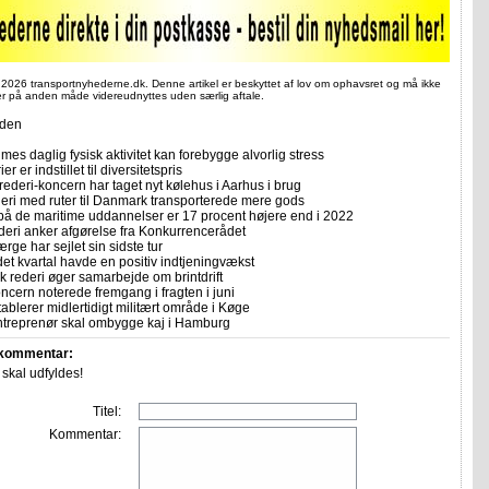
 2026 transportnyhederne.dk. Denne artikel er beskyttet af lov om ophavsret og må ikke
ler på anden måde videreudnyttes uden særlig aftale.
iden
imes daglig fysisk aktivitet kan forebygge alvorlig stress
er er indstillet til diversitetspris
rederi-koncern har taget nyt kølehus i Aarhus i brug
deri med ruter til Danmark transporterede mere gods
på de maritime uddannelser er 17 procent højere end i 2022
eri anker afgørelse fra Konkurrencerådet
ærge har sejlet sin sidste tur
et kvartal havde en positiv indtjeningvækst
k rederi øger samarbejde om brintdrift
ncern noterede fremgang i fragten i juni
etablerer midlertidigt militært område i Køge
treprenør skal ombygge kaj i Hamburg
 kommentar:
r skal udfyldes!
Titel:
Kommentar: