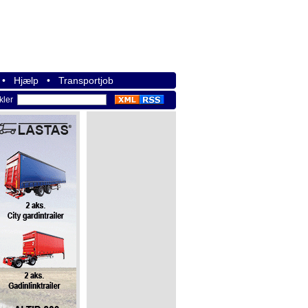
•
Hjælp
•
Transportjob
ikler