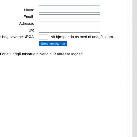
Navn:
Email:
Adresse:
By:
st bogstaverne:
ÆØÅ
- så hjælper du os med at undgå spam.
or at undgå misbrug bliver din IP adresse logget!