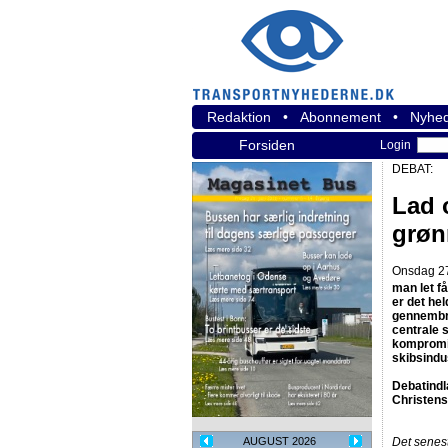
Redaktion
•
Abonnement
•
Nyhed
Forsiden
Login
DEBAT:
Lad 
grøn
Onsdag 27
man let få
er det hel
gennembru
centrale s
kompromis
skibsindu
Debatindl
Christens
AUGUST 2026
Det senes