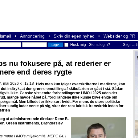
smail
•
Annoncering
•
Skriv din egen nyhed
•
Websider og PR
Husk mig
Glemt login?
Søg i art
os nu fokusere på, at rederier er
nere end deres rygte
. maj 2026 kl: 12:18
Hvis man kun følger overskrifterne i medierne, kan
 det indtryk, at den grønne omstilling af skibsfarten er gået i stå. Sådan
digvis ikke. Ganske vist endte forhandlingerne i IMO i 2025 uden det
d, mange havde håbet på, fordi landene ikke kunne blive enige om
pørgsmål. Men billedet er ikke sort-hvidt. For mens de store politiske
er stadig lader vente på sig, sker der rent faktisk fremskridt inden for
strien
æg af administrerende direktør Rene B.
en, Green Instruments, Brønderslev
te møde i IMO’s miljøkomité, MEPC 84, i