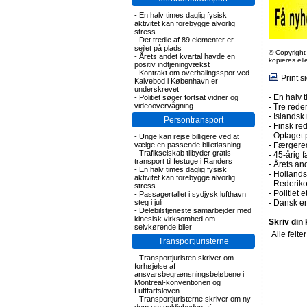
-
En halv times daglig fysisk
aktivitet kan forebygge alvorlig
stress
-
Det tredie af 89 elementer er
sejlet på plads
© Copyright
-
Årets andet kvartal havde en
kopieres el
positiv indtjeningvækst
-
Kontrakt om overhalingsspor ved
Print s
Kalvebod i København er
underskrevet
-
En halv t
-
Politiet søger fortsat vidner og
videoovervågning
-
Tre rederi
-
Islandsk 
Persontransport
-
Finsk re
-
Optaget 
-
Unge kan rejse billigere ved at
vælge en passende billetløsning
-
Færgered
-
Trafikselskab tilbyder gratis
-
45-årig f
transport til festuge i Randers
-
Årets and
-
En halv times daglig fysisk
-
Hollands
aktivitet kan forebygge alvorlig
-
Rederiko
stress
-
Politiet 
-
Passagertallet i sydjysk lufthavn
steg i juli
-
Dansk en
-
Delebilstjeneste samarbejder med
kinesisk virksomhed om
Skriv din
selvkørende biler
Alle felte
Transportjuristerne
-
Transportjuristen skriver om
forhøjelse af
ansvarsbegrænsningsbeløbene i
Montreal-konventionen og
Luftfartsloven
-
Transportjuristerne skriver om ny