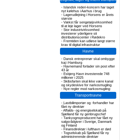
-
Islandsk rederi-koncern har taget
nyt kølehus i Aarhus i brug
-
Lagerudlejning i Horsens er årets
største
-
Vækst får sengetøjsvirksomhed
til at leje lager ved Horsens
-
Stor industrivirksomhed
investerer yderligere sit
distributionscenter i Rødekro
-
Fremtiden kan udløse langt større
krav til digital infrastruktur
Havne
-
Dansk entreprenør skal ombygge
kaj i Hamburg
-
Havnemand forlader sin post efter
43 år
-
Esbjerg Havn investerede 748
millioner i 2025
-
Skibsfarten skal ikke være kanal
og skydeskive for narkosmugling
-
Nye regler mod narkosmugling:
Transportnavne
-
Lastbilimportør og -forhandler har
fået ny direktør
-
Affalds- og energiselskab på
Sjælland får ny genbrugschef
-
Tankvognsproducent har fået ny
salgsrådgiver i Sverige, Danmark
og Finland
-
Finansdirektør i lufthavn er død
-
Togselskab på Sjælland får ny
administrerende direktør