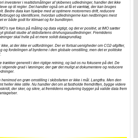
eri investerer i realtidsmålinger af skibenes udledninger, handler det ikke
leve op til regler. Det handler også om at få et værktøj, der kan bruges
lt. Bedre data kan hjælpe med at optimere motorernes drift, reducere
forbruget og identificere, hvordan udledningerne kan nedbringes mest
Det er både godt for klimaet og for bundlinjen.
IMO’s nye fokus på måling og data vigtigt, og det er positivt, at IMO sætter
nyt globalt studie af skibsfartens drivhusgasudledninger. Fremtidens
tninger skal hvile på et mere solidt datagrundlag.
 ikke, at der ikke er udfordringer. Der er fortsat uenigheder om CO2-afgifter,
ng og fordelingen af byrderne i den globale omstilling, men det er politiske
l.
 trækker generelt i den rigtige retning, og lad os nu fokusere på det. De
 i stigende grad i løsninger, der gør det muligt at dokumentere og reducere
edninger.
henimod en grøn omstilling i skibsfarten er ikke i mål. Langtfra. Men den
mt heller ikke stille. Nu handler det om at fastholde fremdriften, bygge videre
skridt, der sker, og sikre, at fremtidens regulering bygger på valide data frem
 antagelser.