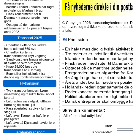
diversitetspris
-
Islandsk rederi-koncern har taget
nyt kølehus i Aarhus i brug
-
Finsk rederi med ruter til
Danmark transporterede mere
gods
© Copyright 2026 transportnyhederne.dk. Den
-
Optaget på de maritime
ophavsret og må ikke kopieres eller på an
uddannelser er 17 procent højere
aftale.
end i 2022
Transport 2025
Print siden
-
Chauffør skiftede 580 ældre
-
En halv times daglig fysisk aktivitet
heste ud med 660 nye
-
Chauffør kørte fra
-
Tre rederier er indstillet til diversitet
transportmesse i nyt vogntog
-
Islandsk rederi-koncern har taget ny
-
Sandkunstnere brugte ni dage på
-
Finsk rederi med ruter til Danmark
at skabe to sværvægtere
-
Knap 29.000 besøgte
-
Optaget på de maritime uddannelser
transportmesse i Herning
-
Færgerederi anker afgørelse fra Ko
-
Betonbil er helt elektrisk fra
-
45-årig færge har sejlet sin sidste tu
drivline og tromle til transportbånd
-
Årets andet kvartal havde en positiv
Flytransport
-
Hollandsk rederi øger samarbejde om
-
Tysk transportkoncern kørte
-
Rederikoncern noterede fremgang i f
omsætning og resultat frem i andet
-
Politiet etablerer midlertidigt militæ
kvartal
-
Dansk entreprenør skal ombygge ka
-
Luftfragten via sydjysk lufthavn
kørte og fløj frem i juli
-
Passagertallet i sydjysk lufthavn
Skriv din kommentar:
steg i juli
-
Lufthavn i Karup har haft flere
Alle felter skal udfyldes!
passgerer
-
Lufthavn på Djursland havde flere
Titel:
rejsende
Jernbanetransport
Kommentar: