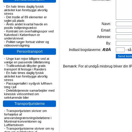
-
En halv times daglig fysisk
aktivitet kan forebygge alvorlig
stress
-
Det tredie af 89 elementer er
sejlet på plads
Navn:
-
Årets andet kvartal havde en
positiv indtjeningvækst
Email:
-
Kontrakt om overhalingsspor ved
Kalvebod i København er
Adresse:
underskrevet
-
Politiet søger fortsat vidner og
By:
videoovervågning
Indtast bogstaverne:
ÆØÅ
- så
Persontransport
-
Unge kan rejse billigere ved at
vælge en passende billetløsning
-
Trafikselskab tilbyder gratis
Bemærk: For at undgå misbrug bliver din IP
transport til festuge i Randers
-
En halv times daglig fysisk
aktivitet kan forebygge alvorlig
stress
-
Passagertallet i sydjysk lufthavn
steg i juli
-
Delebilstjeneste samarbejder med
kinesisk virksomhed om
selvkørende biler
Transportjuristerne
-
Transportjuristen skriver om
forhøjelse af
ansvarsbegrænsningsbeløbene i
Montreal-konventionen og
Luftfartsloven
-
Transportjuristerne skriver om ny