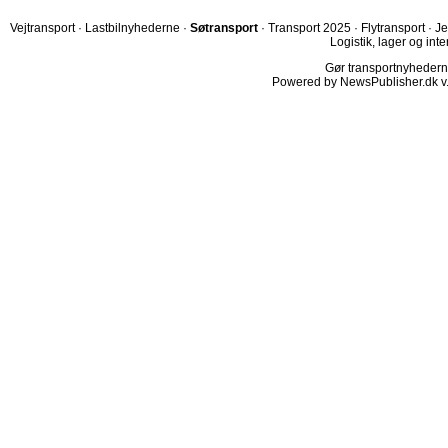
Vejtransport
·
Lastbilnyhederne
·
Søtransport
·
Transport 2025
·
Flytransport
·
Je
Logistik, lager og inte
Gør transportnyhederne.
Powered by NewsPublisher.dk v