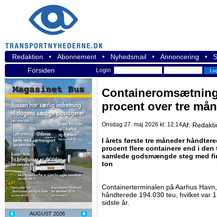
Redaktion
•
Abonnement
•
Nyhedsmail
•
Annoncering
•
S
Forsiden
Login
Containeromsætning
procent over tre må
Onsdag 27. maj 2026 kl: 12:14
Af:
Redakti
I årets første tre måneder håndte
procent flere containere end i den 
samlede godsmængde steg med fire
ton
Containerterminalen på Aarhus Havn,
håndterede 194.030 teu, hvilket var 13
sidste år.
AUGUST 2026