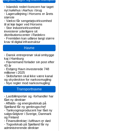
-
Islandsk rederi-koncern har taget
nyt kølehus i Aarhus i brug
-
Lagerudlejning i Horsens er årets
største
-
Vækst får sengetøjsvirksomhed
til at leje lager ved Horsens
-
Stor industrivirksomhed
investerer yderligere sit
distributionscenter i Rødekro
-
Fremtiden kan udløse langt større
krav til digital infrastruktur
Havne
-
Dansk entreprenør skal ombygge
kaj i Hamburg
-
Havnemand forlader sin post efter
43 år
-
Esbjerg Havn investerede 748
millioner i 2025
-
Skibsfarten skal ikke være kanal
og skydeskive for narkosmugling
-
Nye regler mod narkosmugling:
Transportnavne
-
Lastbilimportør og -forhandler har
fået ny direktør
-
Affalds- og energiselskab på
Sjælland får ny genbrugschef
-
Tankvognsproducent har fået ny
salgsrådgiver i Sverige, Danmark
og Finland
-
Finansdirektør i lufthavn er død
-
Togselskab på Sjælland får ny
administrerende direktør