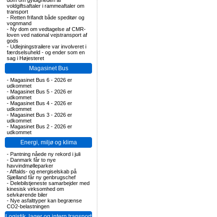
dom om gyldigheden af
voldgiftsaftaler i rammeaftaler om
transport
-
Retten frifandt både speditør og
vognmand
-
Ny dom om vedtagelse af CMR-
loven ved national vejstransport af
gods
-
Udlejningstrailere var involveret i
færdselsuheld - og ender som en
sag i Højesteret
Magasinet Bus
-
Magasinet Bus 6 - 2026 er
udkommet
-
Magasinet Bus 5 - 2026 er
udkommet
-
Magasinet Bus 4 - 2026 er
udkommet
-
Magasinet Bus 3 - 2026 er
udkommet
-
Magasinet Bus 2 - 2026 er
udkommet
Energi, miljø og klima
-
Pantning nåede ny rekord i juli
-
Danmark får to nye
havvindmølleparker
-
Affalds- og energiselskab på
Sjælland får ny genbrugschef
-
Delebilstjeneste samarbejder med
kinesisk virksomhed om
selvkørende biler
-
Nye asfalttyper kan begrænse
CO2-belastningen
Logistik, lager og intern transport