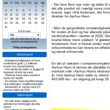
MA
TI
ON
TO
FR
LØ
SØ
- Der kom flere nye ruter og skibe til
1
2
-
-
-
-
-
det slår positivt ud i særligt vores co
3
4
5
6
7
8
9
kvartal, siger Ulrik Andersen, der forn
10
11
12
13
14
15
16
direktør for Aarhus Havn.
17
18
19
20
21
22
23
24
25
26
27
28
29
30
31
-
-
-
-
-
-
- Men de geopolitiske omstændighede
Gå til start
for resten af året og har allerede på
verdenshandlen i starten af 2026. Der
Klik på kalenderen for at
kvartal bliver mere usikkert. Vi glæder 
sortere arrangementer
fundament, hvor vi fortsat vinder m
virksomhederne kan levere en effektiv
Tilføj arrangement
og dansk erhvervsliv.
Vejtransport
-
Anklagemyndigheden vil have
En del af væksten i containeromsætning
konfiskeret godt 1,2 millioner
kroner hos transportfirma
Aarhus Havn til skrives de såkaldte t
-
Fire-akslet tip-trailer er bygget til
markant rolle i Aarhus Havns ekstrao
transport af jord og sand
år, hvor Aarhus Havn satte ny rekor
-
Påvirket mand uden kørekort
kørte ind i lastbil
843.665 teu - en stigning på knap 28 p
-
En indsats mod chaufførmangel
skal inddrages i totalberedskabet
-
Bestanden er vokset med 9,3
procent siden juli 2020
Søtransport
-
En halv times daglig fysisk
aktivitet kan forebygge alvorlig
stress
-
Tre rederier er indstillet til