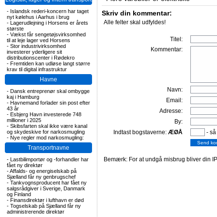
-
Islandsk rederi-koncern har taget
Skriv din kommentar:
nyt kølehus i Aarhus i brug
Alle felter skal udfyldes!
-
Lagerudlejning i Horsens er årets
største
-
Vækst får sengetøjsvirksomhed
Titel:
til at leje lager ved Horsens
-
Stor industrivirksomhed
Kommentar:
investerer yderligere sit
distributionscenter i Rødekro
-
Fremtiden kan udløse langt større
krav til digital infrastruktur
Havne
Navn:
-
Dansk entreprenør skal ombygge
kaj i Hamburg
Email:
-
Havnemand forlader sin post efter
43 år
Adresse:
-
Esbjerg Havn investerede 748
millioner i 2025
By:
-
Skibsfarten skal ikke være kanal
og skydeskive for narkosmugling
Indtast bogstaverne:
ÆØÅ
- så
-
Nye regler mod narkosmugling:
Transportnavne
Bemærk: For at undgå misbrug bliver din IP
-
Lastbilimportør og -forhandler har
fået ny direktør
-
Affalds- og energiselskab på
Sjælland får ny genbrugschef
-
Tankvognsproducent har fået ny
salgsrådgiver i Sverige, Danmark
og Finland
-
Finansdirektør i lufthavn er død
-
Togselskab på Sjælland får ny
administrerende direktør