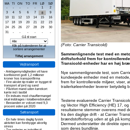
MA
TI
ON
TO
FR
LØ
SØ
1
2
-
-
-
-
-
3
4
5
6
7
9
8
10
11
12
13
14
15
16
17
18
19
20
21
22
23
24
25
26
27
28
29
30
31
-
-
-
-
-
-
Gå til start
(Foto: Carrier Transicold)
Klik på kalenderen for at
sortere arrangementer
Sammenlignende test med en metode
Tilføj arrangement
driftsforhold frem for kontrollerede 
Transicold-enheder har en høj bræn
Vejtransport
-
Anklagemyndigheden vil have
Nye sammenlignende test, som Carrier
konfiskeret godt 1,2 millioner
kundeejede enheder med en metode, de
kroner hos transportfirma
frem for kontrollerede miljøer, viser, 
-
Fire-akslet tip-trailer er bygget til
transport af jord og sand
trailerkøleenheder leverer betydelig b
-
Påvirket mand uden kørekort
kørte ind i lastbil
-
En indsats mod chaufførmangel
skal inddrages i totalberedskabet
Testene evaluerede Carrier Transico
-
Bestanden er vokset med 9,3
og Vector High Efficiency (HE) 17, og 
procent siden juli 2020
resultaterne stemmer overens med det
Søtransport
fra den daglige drift - at Carrier Tran
brændstofforbrug uden at gå på kom
-
En halv times daglig fysisk
aktivitet kan forebygge alvorlig
Dermed understøtter de direkte oper
stress
som deres bundlinje.
-
Tre rederier er indstillet til