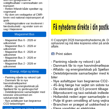
dom om gyldigheden af
voldgiftsaftaler i rammeaftaler om
transport
-
Retten frifandt både speditør og
vognmand
-
Ny dom om vedtagelse af CMR-
loven ved national vejstransport af
gods
-
Udlejningstrailere var involveret i
færdselsuheld - og ender som en
sag i Højesteret
Magasinet Bus
© Copyright 2026 transportnyhederne.dk. Den
-
Magasinet Bus 6 - 2026 er
udkommet
ophavsret og må ikke kopieres eller på an
-
Magasinet Bus 5 - 2026 er
aftale.
udkommet
-
Magasinet Bus 4 - 2026 er
Print siden
udkommet
-
Magasinet Bus 3 - 2026 er
udkommet
-
Pantning nåede ny rekord i juli
-
Magasinet Bus 2 - 2026 er
-
Danmark får to nye havvindmøllepa
udkommet
-
Affalds- og energiselskab på Sjælla
Energi, miljø og klima
-
Delebilstjeneste samarbejder med 
biler
-
Pantning nåede ny rekord i juli
-
Danmark får to nye
-
Nye asfalttyper kan begrænse CO2-
havvindmølleparker
-
45-årig færge har sejlet sin sidste tu
-
Affalds- og energiselskab på
-
De elektriske gik 0,5 procent tilbage
Sjælland får ny genbrugschef
-
Delebilstjeneste samarbejder med
-
Bilproducent og taxi-selskab indled
kinesisk virksomhed om
-
Hollandsk rederi øger samarbejde om
selvkørende biler
-
Pulje til grøn omstilling af tung vej
-
Nye asfalttyper kan begrænse
CO2-belastningen
-
Branchen er præget af usikkerhed o
-
Flere varebiler er elektriske
Logistik, lager og intern transport