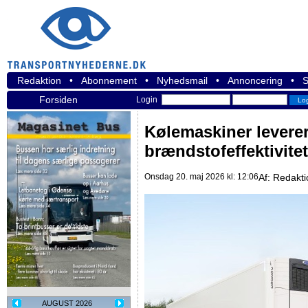
Redaktion
•
Abonnement
•
Nyhedsmail
•
Annoncering
•
S
Forsiden
Login
Kølemaskiner levere
brændstofeffektivitet
Onsdag 20. maj 2026 kl: 12:06
Af:
Redakti
AUGUST 2026