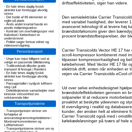
driftseffektiviteten, siger han videre.
-
En halv times daglig fysisk
aktivitet kan forebygge alvorlig
stress
Den semielektriske Carrier Transicol
-
Det tredie af 89 elementer er
sejlet på plads
med variabel hastighed, der leverer 1
-
Årets andet kvartal havde en
avanceret teknologi til at levere høj k
positiv indtjeningvækst
brændstoføkonomi giver den bæredyg
-
Kontrakt om overhalingsspor ved
Kalvebod i København er
procent brændstofbesparelser, der bl
underskrevet
-
Politiet søger fortsat vidner og
videoovervågning
Carrier Transicolds Vector HE 17 har
Persontransport
scroll-kompressor kombineret med in
-
Unge kan rejse billigere ved at
tilpasser kompressorhastighed og be
vælge en passende billetløsning
kølebehovet. Med Vector HE 17 får o
-
Trafikselskab tilbyder gratis
elektrisk drift, enten når enheden er ti
transport til festuge i Randers
-
En halv times daglig fysisk
vejen via Carrier Transicolds eCool-
aktivitet kan forebygge alvorlig
stress
-
Passagertallet i sydjysk lufthavn
steg i juli
Ud over selve enhedsdesignet hjælper
-
Delebilstjeneste samarbejder med
brændstofeffektiviteten gennem en bre
kinesisk virksomhed om
solpaneler til at reducere motorbelast
selvkørende biler
proaktivt at beskytte ydeevnen og st
Transportjuristerne
til overvågning i realtid og databasere
-
Transportjuristen skriver om
kunder, der ønsker helt at eliminere fo
forhøjelse af
Carrier Transicold også med i omstilli
ansvarsbegrænsningsbeløbene i
kølekædeløsninger på tværs af hele 
Montreal-konventionen og
Luftfartsloven
-
Transportjuristerne skriver om ny