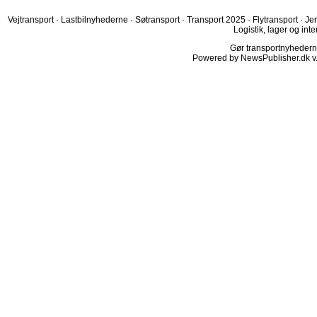
Vejtransport
·
Lastbilnyhederne
·
Søtransport
·
Transport 2025
·
Flytransport
·
Je
Logistik, lager og inte
Gør transportnyhederne.
Powered by NewsPublisher.dk v