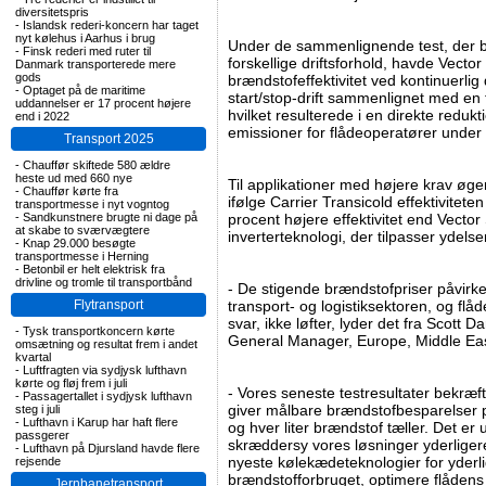
diversitetspris
-
Islandsk rederi-koncern har taget
nyt kølehus i Aarhus i brug
Under de sammenlignende test, der 
-
Finsk rederi med ruter til
forskellige driftsforhold, havde Vecto
Danmark transporterede mere
gods
brændstofeffektivitet ved kontinuerlig
-
Optaget på de maritime
start/stop-drift sammenlignet med en
uddannelser er 17 procent højere
hvilket resulterede i en direkte reduk
end i 2022
emissioner for flådeoperatører under 
Transport 2025
-
Chauffør skiftede 580 ældre
heste ud med 660 nye
Til applikationer med højere krav øge
-
Chauffør kørte fra
ifølge Carrier Transicold effektivitete
transportmesse i nyt vogntog
-
Sandkunstnere brugte ni dage på
procent højere effektivitet end Vecto
at skabe to sværvægtere
inverterteknologi, der tilpasser ydelse
-
Knap 29.000 besøgte
transportmesse i Herning
-
Betonbil er helt elektrisk fra
drivline og tromle til transportbånd
- De stigende brændstofpriser påvirke
Flytransport
transport- og logistiksektoren, og fl
svar, ikke løfter, lyder det fra Scott 
-
Tysk transportkoncern kørte
General Manager, Europe, Middle East
omsætning og resultat frem i andet
kvartal
-
Luftfragten via sydjysk lufthavn
kørte og fløj frem i juli
- Vores seneste testresultater bekræf
-
Passagertallet i sydjysk lufthavn
giver målbare brændstofbesparelser på
steg i juli
-
Lufthavn i Karup har haft flere
og hver liter brændstof tæller. Det er 
passgerer
skræddersy vores løsninger yderligere
-
Lufthavn på Djursland havde flere
nyeste kølekædeteknologier for yderl
rejsende
brændstofforbruget, optimere flåde
Jernbanetransport