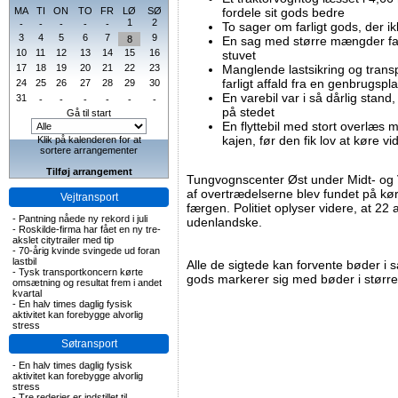
MA
TI
ON
TO
FR
LØ
SØ
fordele sit gods bedre
1
2
-
-
-
-
-
To sager om farligt gods, der i
3
4
5
6
7
9
8
En sag med større mængder farl
10
11
12
13
14
15
16
stuvet
17
18
19
20
21
22
23
Manglende lastsikring og trans
farligt affald fra en genbrugspl
24
25
26
27
28
29
30
En varebil var i så dårlig stan
31
-
-
-
-
-
-
på stedet
Gå til start
En flyttebil med stort overlæs m
kajen, før den fik lov at køre vi
Klik på kalenderen for at
sortere arrangementer
Tilføj arrangement
Tungvognscenter Øst under Midt- og Ve
af overtrædelserne blev fundet på kø
Vejtransport
færgen. Politiet oplyser videre, at 22
-
Pantning nåede ny rekord i juli
udenlandske.
-
Roskilde-firma har fået en ny tre-
akslet citytrailer med tip
-
70-årig kvinde svingede ud foran
lastbil
Alle de sigtede kan forvente bøder i 
-
Tysk transportkoncern kørte
gods markerer sig med bøder i større
omsætning og resultat frem i andet
kvartal
-
En halv times daglig fysisk
aktivitet kan forebygge alvorlig
stress
Søtransport
-
En halv times daglig fysisk
aktivitet kan forebygge alvorlig
stress
-
Tre rederier er indstillet til