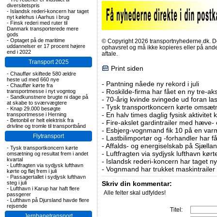
diversitetspris
-
Islandsk rederi-koncern har taget
nyt kølehus i Aarhus i brug
-
Finsk rederi med ruter til
Danmark transporterede mere
gods
-
Optaget på de maritime
© Copyright 2026 transportnyhederne.dk. Den
uddannelser er 17 procent højere
ophavsret og må ikke kopieres eller på an
end i 2022
aftale.
Transport 2025
Print siden
-
Chauffør skiftede 580 ældre
heste ud med 660 nye
-
Pantning nåede ny rekord i juli
-
Chauffør kørte fra
-
Roskilde-firma har fået en ny tre-aksl
transportmesse i nyt vogntog
-
Sandkunstnere brugte ni dage på
-
70-årig kvinde svingede ud foran las
at skabe to sværvægtere
-
Tysk transportkoncern kørte omsætni
-
Knap 29.000 besøgte
-
En halv times daglig fysisk aktivitet
transportmesse i Herning
-
Betonbil er helt elektrisk fra
-
Fire-akslet gardintrailer med hæve-
drivline og tromle til transportbånd
-
Esbjerg-vognmand fik 10 på en va
Flytransport
-
Lastbilimportør og -forhandler har få
-
Affalds- og energiselskab på Sjælla
-
Tysk transportkoncern kørte
-
Luftfragten via sydjysk lufthavn kørte 
omsætning og resultat frem i andet
kvartal
-
Islandsk rederi-koncern har taget ny
-
Luftfragten via sydjysk lufthavn
-
Vognmand har trukket maskintrailer 
kørte og fløj frem i juli
-
Passagertallet i sydjysk lufthavn
steg i juli
Skriv din kommentar:
-
Lufthavn i Karup har haft flere
Alle felter skal udfyldes!
passgerer
-
Lufthavn på Djursland havde flere
rejsende
Titel:
Jernbanetransport