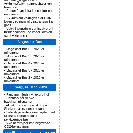
dom om gyldigheden af
voldgiftsaftaler i rammeaftaler om
transport
-
Retten frifandt både speditør og
vognmand
-
Ny dom om vedtagelse af CMR-
loven ved national vejstransport af
gods
-
Udlejningstrailere var involveret i
færdselsuheld - og ender som en
sag i Højesteret
Magasinet Bus
-
Magasinet Bus 6 - 2026 er
udkommet
-
Magasinet Bus 5 - 2026 er
udkommet
-
Magasinet Bus 4 - 2026 er
udkommet
-
Magasinet Bus 3 - 2026 er
udkommet
-
Magasinet Bus 2 - 2026 er
udkommet
Energi, miljø og klima
-
Pantning nåede ny rekord i juli
-
Danmark får to nye
havvindmølleparker
-
Affalds- og energiselskab på
Sjælland får ny genbrugschef
-
Delebilstjeneste samarbejder med
kinesisk virksomhed om
selvkørende biler
-
Nye asfalttyper kan begrænse
CO2-belastningen
Logistik, lager og intern transport