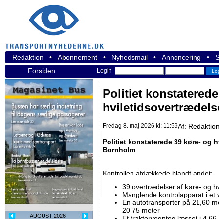
Redaktion
•
Abonnement
•
Nyhedsmail
•
Annoncering
•
S
Forsiden
Login
Politiet konstaterede
hviletidsovertrædel
Fredag 8. maj 2026 kl: 11:59
Af:
Redaktio
Politiet konstaterede 39 køre- og h
Bornholm
Kontrollen afdækkede blandt andet:
39 overtrædelser af køre- og hv
Manglende kontrolapparat i et 
En autotransporter på 21,60 m
20,75 meter
AUGUST 2026
Et traktorvogntog læsset i 4,66