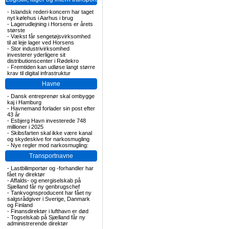
-
Islandsk rederi-koncern har taget
nyt kølehus i Aarhus i brug
-
Lagerudlejning i Horsens er årets
største
-
Vækst får sengetøjsvirksomhed
til at leje lager ved Horsens
-
Stor industrivirksomhed
investerer yderligere sit
distributionscenter i Rødekro
-
Fremtiden kan udløse langt større
krav til digital infrastruktur
Havne
-
Dansk entreprenør skal ombygge
kaj i Hamburg
-
Havnemand forlader sin post efter
43 år
-
Esbjerg Havn investerede 748
millioner i 2025
-
Skibsfarten skal ikke være kanal
og skydeskive for narkosmugling
-
Nye regler mod narkosmugling:
Transportnavne
-
Lastbilimportør og -forhandler har
fået ny direktør
-
Affalds- og energiselskab på
Sjælland får ny genbrugschef
-
Tankvognsproducent har fået ny
salgsrådgiver i Sverige, Danmark
og Finland
-
Finansdirektør i lufthavn er død
-
Togselskab på Sjælland får ny
administrerende direktør