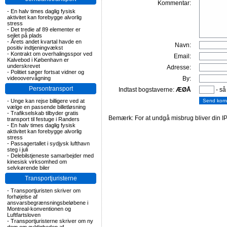
Kommentar:
-
En halv times daglig fysisk
aktivitet kan forebygge alvorlig
stress
-
Det tredie af 89 elementer er
sejlet på plads
-
Årets andet kvartal havde en
Navn:
positiv indtjeningvækst
-
Kontrakt om overhalingsspor ved
Email:
Kalvebod i København er
underskrevet
Adresse:
-
Politiet søger fortsat vidner og
videoovervågning
By:
Persontransport
Indtast bogstaverne:
ÆØÅ
- så
-
Unge kan rejse billigere ved at
vælge en passende billetløsning
-
Trafikselskab tilbyder gratis
Bemærk: For at undgå misbrug bliver din IP
transport til festuge i Randers
-
En halv times daglig fysisk
aktivitet kan forebygge alvorlig
stress
-
Passagertallet i sydjysk lufthavn
steg i juli
-
Delebilstjeneste samarbejder med
kinesisk virksomhed om
selvkørende biler
Transportjuristerne
-
Transportjuristen skriver om
forhøjelse af
ansvarsbegrænsningsbeløbene i
Montreal-konventionen og
Luftfartsloven
-
Transportjuristerne skriver om ny