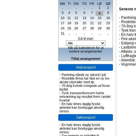
MA
TI
ON
TO
FR
LØ
SØ
1
2
-
-
-
-
-
Seneste 
3
4
5
6
7
9
8
-
Pantning 
10
11
12
13
14
15
16
-
Roskilde-
17
18
19
20
21
22
23
-
70-årig k
24
25
26
27
28
29
30
-
Tysk tran
31
-
-
-
-
-
-
-
En halv t
Gå til start
-
Fire-aks
-
Esbjerg-
-
Lastbilim
Klik på kalenderen for at
sortere arrangementer
-
Affalds-
-
Luftfragte
Tilføj arrangement
-
Islandsk 
-
Vognmand
Vejtransport
-
Pantning nåede ny rekord i juli
-
Roskilde-firma har fået en ny tre-
akslet citytrailer med tip
-
70-årig kvinde svingede ud foran
lastbil
-
Tysk transportkoncern kørte
omsætning og resultat frem i andet
kvartal
-
En halv times daglig fysisk
aktivitet kan forebygge alvorlig
stress
Søtransport
-
En halv times daglig fysisk
aktivitet kan forebygge alvorlig
stress
-
Tre rederier er indstillet til