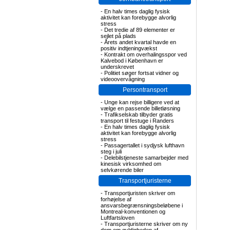
-
En halv times daglig fysisk
aktivitet kan forebygge alvorlig
stress
-
Det tredie af 89 elementer er
sejlet på plads
-
Årets andet kvartal havde en
positiv indtjeningvækst
-
Kontrakt om overhalingsspor ved
Kalvebod i København er
underskrevet
-
Politiet søger fortsat vidner og
videoovervågning
Persontransport
-
Unge kan rejse billigere ved at
vælge en passende billetløsning
-
Trafikselskab tilbyder gratis
transport til festuge i Randers
-
En halv times daglig fysisk
aktivitet kan forebygge alvorlig
stress
-
Passagertallet i sydjysk lufthavn
steg i juli
-
Delebilstjeneste samarbejder med
kinesisk virksomhed om
selvkørende biler
Transportjuristerne
-
Transportjuristen skriver om
forhøjelse af
ansvarsbegrænsningsbeløbene i
Montreal-konventionen og
Luftfartsloven
-
Transportjuristerne skriver om ny