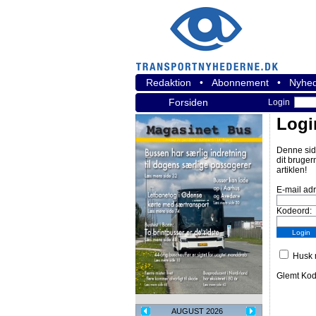
Redaktion
•
Abonnement
•
Nyhed
Forsiden
Login
Logi
Denne sid
dit bruger
artiklen!
E-mail ad
Kodeord:
Husk m
Glemt Ko
AUGUST 2026