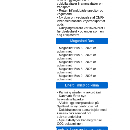
dom om gyldigheden af
voldgiftsaftaler i rammeaftaler om
transport
-
Retten frifandt både speditør og
vognmand
-
Ny dom om vedtagelse af CMR-
loven ved national vejstransport af
gods
-
Udlejningstrailere var involveret i
færdselsuheld - og ender som en
sag i Højesteret
Magasinet Bus
-
Magasinet Bus 6 - 2026 er
udkommet
-
Magasinet Bus 5 - 2026 er
udkommet
-
Magasinet Bus 4 - 2026 er
udkommet
-
Magasinet Bus 3 - 2026 er
udkommet
-
Magasinet Bus 2 - 2026 er
udkommet
Energi, miljø og klima
-
Pantning nåede ny rekord i juli
-
Danmark får to nye
havvindmølleparker
-
Affalds- og energiselskab på
Sjælland får ny genbrugschef
-
Delebilstjeneste samarbejder med
kinesisk virksomhed om
selvkørende biler
-
Nye asfalttyper kan begrænse
CO2-belastningen
Logistik, lager og intern transport