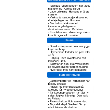
-
Islandsk rederi-koncern har taget
nyt kølehus i Aarhus i brug
-
Lagerudlejning i Horsens er årets
største
-
Vækst får sengetøjsvirksomhed
til at leje lager ved Horsens
-
Stor industrivirksomhed
investerer yderligere sit
distributionscenter i Rødekro
-
Fremtiden kan udløse langt større
krav til digital infrastruktur
Havne
-
Dansk entreprenør skal ombygge
kaj i Hamburg
-
Havnemand forlader sin post efter
43 år
-
Esbjerg Havn investerede 748
millioner i 2025
-
Skibsfarten skal ikke være kanal
og skydeskive for narkosmugling
-
Nye regler mod narkosmugling:
Transportnavne
-
Lastbilimportør og -forhandler har
fået ny direktør
-
Affalds- og energiselskab på
Sjælland får ny genbrugschef
-
Tankvognsproducent har fået ny
salgsrådgiver i Sverige, Danmark
og Finland
-
Finansdirektør i lufthavn er død
-
Togselskab på Sjælland får ny
administrerende direktør