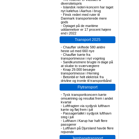
diversitetspris
-
Islandsk rederi-koncern har taget
nyt kølehus i Aarhus i brug
-
Finsk rederi med ruter til
Danmark transporterede mere
gods
-
Optaget på de maritime
uddannelser er 17 procent højere
end i 2022
Transport 2025
-
Chauffør skiftede 580 ældre
heste ud med 660 nye
-
Chauffør kørte fra
transportmesse i nyt vogntog
-
Sandkunstnere brugte ni dage på
at skabe to sværvægtere
-
Knap 29.000 besøgte
transportmesse i Herning
-
Betonbil er helt elektrisk fra
drivline og tromle til transportbånd
Flytransport
-
Tysk transportkoncern kørte
omsætning og resultat frem i andet
kvartal
-
Luftfragten via sydjysk lufthavn
kørte og fløj frem i juli
-
Passagertallet i sydjysk lufthavn
steg i juli
-
Lufthavn i Karup har haft flere
passgerer
-
Lufthavn på Djursland havde flere
rejsende
Jernbanetransport