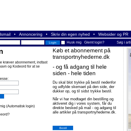
smail
•
Annoncering
•
Skriv din egen nyhed
•
Websider og PR
Husk mig
Glemt login?
Søg i art
n
Køb et abonnement på
transportnyhederne.dk
e kræver abonnement, indtast
- og få adgang til hele
navn og Kodeord for at se
siden - hele tiden
resse:
Du skal blot trykke på bestil nedenfor
og udfylde skemaet på den side, der
dukker op, og til sidst trykke bestil.
Når vi har modtaget din bestilling og
aktiveret dig i vores system, får du
ig (Automatisk login)
direkte besked på mail - og adgang til
alle artikler på transportnyhederne.dk.
deord?