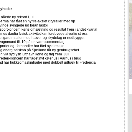
nyheder
nåede ny rekord i juli
firma har fået en ny tre-akslet citytrailer med tip
vinde svingede ud foran lastbil
sportkoncern kørte omsætning og resultat frem i andet kvartal
imes daglig fysisk aktivitet kan forebygge alvorlig stress
let gardintrailer med hæve- og skydetag er nedbygget
vognmand fik 10 på en varm sommerdag
portør og -forhandler har fået ny direktør
 og energiselskab på Sjælland får ny genbrugschef
n via sydjysk lufthavn kørte og fløj frem i juli
rederi-koncern har taget nyt kølehus i Aarhus i brug
 har trukket maskintrailer med dobbelt udtræk til Fredericia