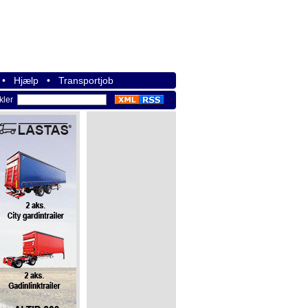
•
Hjælp
•
Transportjob
ikler