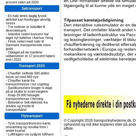
en DAF-forhandler direkte via simula
procent siden juli 2020
tilgængelig til at kunne yde en meget 
Søtransport
-
En halv times daglig fysisk
aktivitet kan forebygge alvorlig
Tilpasset køretøjsrådgivning
stress
Den interaktive rutesimulator er en del 
-
Tre rederier er indstillet til
transport. Det omfatter blandt andet r
diversitetspris
-
Islandsk rederi-koncern har
løsninger til ladeinfrastruktur via Pac
taget nyt kølehus i Aarhus i brug
og leasingløsninger, værktøjer til tils
-
Finsk rederi med ruter til
chaufførtræning og dedikeret eftersal
Danmark transporterede mere
gods
forhandlernetværk i Europa og reste
-
Optaget på de maritime
mekanikere og værkstedsudstyr, der er s
uddannelser er 17 procent højere
vedligeholdelse af elektriske køretøjer
end i 2022
Transport 2025
-
Chauffør skiftede 580 ældre
heste ud med 660 nye
-
Chauffør kørte fra
transportmesse i nyt vogntog
-
Sandkunstnere brugte ni dage
på at skabe to sværvægtere
-
Knap 29.000 besøgte
transportmesse i Herning
-
Betonbil er helt elektrisk fra
drivline og tromle til
transportbånd
Flytransport
© Copyright 2026 transportnyhederne.dk. Den
-
Tysk transportkoncern kørte
ophavsret og må ikke kopieres eller på an
omsætning og resultat frem i
aftale.
andet kvartal
-
Luftfragten via sydjysk lufthavn