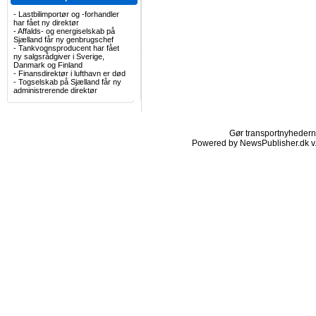
-
Lastbilimportør og -forhandler
har fået ny direktør
-
Affalds- og energiselskab på
Sjælland får ny genbrugschef
-
Tankvognsproducent har fået
ny salgsrådgiver i Sverige,
Danmark og Finland
-
Finansdirektør i lufthavn er død
-
Togselskab på Sjælland får ny
administrerende direktør
Gør transportnyhederne.
Powered by NewsPublisher.dk v