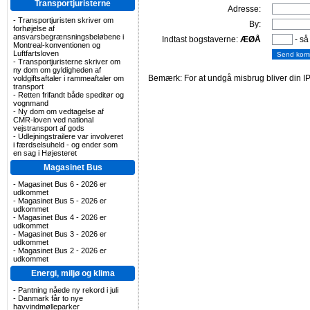
Transportjuristerne
Adresse:
-
Transportjuristen skriver om
By:
forhøjelse af
ansvarsbegrænsningsbeløbene i
Indtast bogstaverne:
ÆØÅ
- så
Montreal-konventionen og
Luftfartsloven
-
Transportjuristerne skriver om
ny dom om gyldigheden af
Bemærk: For at undgå misbrug bliver din IP
voldgiftsaftaler i rammeaftaler om
transport
-
Retten frifandt både speditør og
vognmand
-
Ny dom om vedtagelse af
CMR-loven ved national
vejstransport af gods
-
Udlejningstrailere var involveret
i færdselsuheld - og ender som
en sag i Højesteret
Magasinet Bus
-
Magasinet Bus 6 - 2026 er
udkommet
-
Magasinet Bus 5 - 2026 er
udkommet
-
Magasinet Bus 4 - 2026 er
udkommet
-
Magasinet Bus 3 - 2026 er
udkommet
-
Magasinet Bus 2 - 2026 er
udkommet
Energi, miljø og klima
-
Pantning nåede ny rekord i juli
-
Danmark får to nye
havvindmølleparker