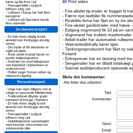
Print siden
kørte og fløj frem i juli
-
Passagertallet i sydjysk
lufthavn steg i juli
-
Fire-akslet tip-trailer er bygget til t
-
Lufthavn i Karup har haft flere
-
Færre nye lastbiler fik nummerplader 
passgerer
-
Lufthavn på Djursland havde
-
Roskilde-firma har fået en ny tre-aksl
flere rejsende
-
Fire-akslet gardintrailer med hæve-
Jernbanetransport
-
Esbjerg-vognmand fik 10 på en va
-
Vognmand har trukket maskintrailer 
-
En halv times daglig fysisk
-
Asfalt-trailer har automatisk rullepr
aktivitet kan forebygge alvorlig
stress
-
Veteranlastbilrally kører igen
-
Det tredie af 89 elementer er
-
Tankvognsproducent har fået ny sal
sejlet på plads
Finland
-
Årets andet kvartal havde en
positiv indtjeningvækst
-
Entreprenør har en løsning med tre-ak
-
Kontrakt om overhalingsspor
-
Sengetrailer har en tilladt totalvægt
ved Kalvebod i København er
-
Svensk lastbilproducent oplevede øg
underskrevet
-
Politiet søger fortsat vidner og
videoovervågning
Skriv din kommentar:
Persontransport
Alle felter skal udfyldes!
-
Unge kan rejse billigere ved at
vælge en passende billetløsning
Titel:
-
Trafikselskab tilbyder gratis
Kommentar:
transport til festuge i Randers
-
En halv times daglig fysisk
aktivitet kan forebygge alvorlig
stress
-
Passagertallet i sydjysk
lufthavn steg i juli
-
Delebilstjeneste samarbejder
Navn:
med kinesisk virksomhed om
selvkørende biler
Email: