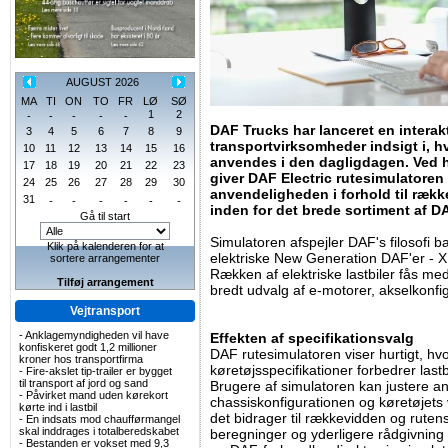
AUGUST 2026
MA
TI
ON
TO
FR
LØ
SØ
1
2
-
-
-
-
-
DAF Trucks har lanceret en interakt
3
4
5
6
7
8
9
transportvirksomheder indsigt i, h
10
11
12
13
14
15
16
anvendes i den dagligdagen. Ved h
17
18
19
20
21
22
23
giver DAF Electric rutesimulatoren
24
25
26
27
28
29
30
anvendeligheden i forhold til række
31
-
-
-
-
-
-
inden for det brede sortiment af DA
Gå til start
Simulatoren afspejler DAF's filosofi 
Klik på kalenderen for at
elektriske New Generation DAF'er - X
sortere arrangementer
Rækken af elektriske lastbiler fås me
Tilføj arrangement
bredt udvalg af e-motorer, akselkonfi
Vejtransport
-
Anklagemyndigheden vil have
Effekten af specifikationsvalg
konfiskeret godt 1,2 millioner
DAF rutesimulatoren viser hurtigt, hv
kroner hos transportfirma
køretøjsspecifikationer forbedrer las
-
Fire-akslet tip-trailer er bygget
til transport af jord og sand
Brugere af simulatoren kan justere ant
-
Påvirket mand uden kørekort
chassiskonfigurationen og køretøjets
kørte ind i lastbil
det bidrager til rækkevidden og rute
-
En indsats mod chaufførmangel
skal inddrages i totalberedskabet
beregninger og yderligere rådgivning
-
Bestanden er vokset med 9,3