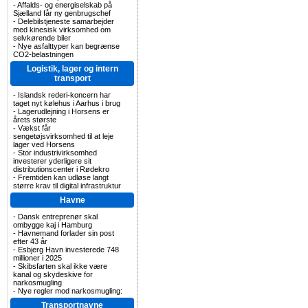
-
Affalds- og energiselskab på
Sjælland får ny genbrugschef
-
Delebilstjeneste samarbejder
med kinesisk virksomhed om
selvkørende biler
-
Nye asfalttyper kan begrænse
CO2-belastningen
Logistik, lager og intern
transport
-
Islandsk rederi-koncern har
taget nyt kølehus i Aarhus i brug
-
Lagerudlejning i Horsens er
årets største
-
Vækst får
sengetøjsvirksomhed til at leje
lager ved Horsens
-
Stor industrivirksomhed
investerer yderligere sit
distributionscenter i Rødekro
-
Fremtiden kan udløse langt
større krav til digital infrastruktur
Havne
-
Dansk entreprenør skal
ombygge kaj i Hamburg
-
Havnemand forlader sin post
efter 43 år
-
Esbjerg Havn investerede 748
millioner i 2025
-
Skibsfarten skal ikke være
kanal og skydeskive for
narkosmugling
-
Nye regler mod narkosmugling:
Transportnavne