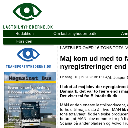
Redaktion
Om lastbilnyhederne.dk
Ann
Forsiden
LASTBILER OVER 16 TONS TOTAL
Maj kom ud med to f
nyregistreringer end 
Onsdag 10. juni 2026 kl: 15:04
Af:
Jesper 
I løbet af maj blev der nyregistrere
Danmark. det var to færre end i maj 
Det viser tal fra Bilstatistik.dk
MAN er den eneste lastbilproducent, d
forhold til maj sidste år, hvor MAN fik 
tons totalvægt, fik den tyske producent
betød, at MAN blev nummer tre på li
Scania på andenpladsen og Volvo Tru