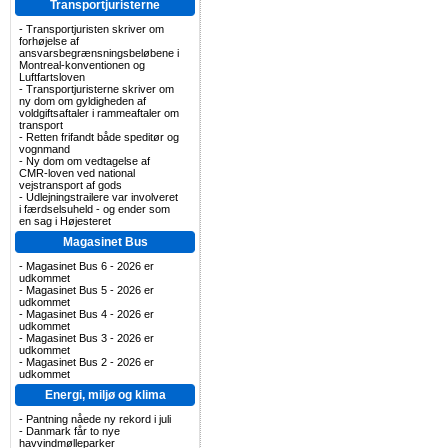
Transportjuristerne
-
Transportjuristen skriver om
forhøjelse af
ansvarsbegrænsningsbeløbene i
Montreal-konventionen og
Luftfartsloven
-
Transportjuristerne skriver om
ny dom om gyldigheden af
voldgiftsaftaler i rammeaftaler om
transport
-
Retten frifandt både speditør og
vognmand
-
Ny dom om vedtagelse af
CMR-loven ved national
vejstransport af gods
-
Udlejningstrailere var involveret
i færdselsuheld - og ender som
en sag i Højesteret
Magasinet Bus
-
Magasinet Bus 6 - 2026 er
udkommet
-
Magasinet Bus 5 - 2026 er
udkommet
-
Magasinet Bus 4 - 2026 er
udkommet
-
Magasinet Bus 3 - 2026 er
udkommet
-
Magasinet Bus 2 - 2026 er
udkommet
Energi, miljø og klima
-
Pantning nåede ny rekord i juli
-
Danmark får to nye
havvindmølleparker