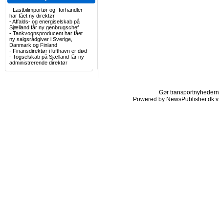
-
Lastbilimportør og -forhandler
har fået ny direktør
-
Affalds- og energiselskab på
Sjælland får ny genbrugschef
-
Tankvognsproducent har fået
ny salgsrådgiver i Sverige,
Danmark og Finland
-
Finansdirektør i lufthavn er død
-
Togselskab på Sjælland får ny
administrerende direktør
Gør transportnyhederne.
Powered by NewsPublisher.dk v