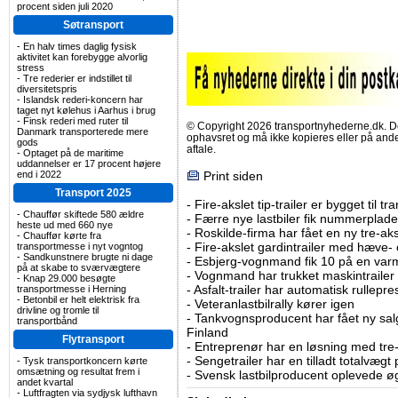
procent siden juli 2020
Søtransport
-
En halv times daglig fysisk
aktivitet kan forebygge alvorlig
stress
-
Tre rederier er indstillet til
diversitetspris
-
Islandsk rederi-koncern har
taget nyt kølehus i Aarhus i brug
-
Finsk rederi med ruter til
© Copyright 2026 transportnyhederne.dk. Den
Danmark transporterede mere
ophavsret og må ikke kopieres eller på an
gods
aftale.
-
Optaget på de maritime
uddannelser er 17 procent højere
end i 2022
Print siden
Transport 2025
-
Fire-akslet tip-trailer er bygget til t
-
Chauffør skiftede 580 ældre
-
Færre nye lastbiler fik nummerplader 
heste ud med 660 nye
-
Roskilde-firma har fået en ny tre-aksl
-
Chauffør kørte fra
-
Fire-akslet gardintrailer med hæve-
transportmesse i nyt vogntog
-
Sandkunstnere brugte ni dage
-
Esbjerg-vognmand fik 10 på en va
på at skabe to sværvægtere
-
Vognmand har trukket maskintrailer 
-
Knap 29.000 besøgte
-
Asfalt-trailer har automatisk rullepr
transportmesse i Herning
-
Betonbil er helt elektrisk fra
-
Veteranlastbilrally kører igen
drivline og tromle til
-
Tankvognsproducent har fået ny sal
transportbånd
Finland
Flytransport
-
Entreprenør har en løsning med tre-ak
-
Sengetrailer har en tilladt totalvægt
-
Tysk transportkoncern kørte
omsætning og resultat frem i
-
Svensk lastbilproducent oplevede øg
andet kvartal
-
Luftfragten via sydjysk lufthavn