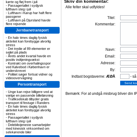
Skriv din kommentar:
kørte og fløj frem i juli
-
Passagertallet i sydjysk
Alle felter skal udfyldes!
lufthavn steg i juli
-
Lufthavn i Karup har haft flere
passgerer
Titel:
-
Lufthavn på Djursland havde
flere rejsende
Kommentar:
Jernbanetransport
-
En halv times daglig fysisk
aktivitet kan forebygge alvorlig
stress
-
Det tredie af 89 elementer er
Navn:
sejlet på plads
-
Årets andet kvartal havde en
Email:
positiv indtjeningvækst
Adresse:
-
Kontrakt om overhalingsspor
ved Kalvebod i København er
By:
underskrevet
-
Politiet søger fortsat vidner og
Indtast bogstaverne:
ÆØÅ
- så
videoovervågning
Persontransport
-
Unge kan rejse billigere ved at
Bemærk: For at undgå misbrug bliver din IP
vælge en passende billetløsning
-
Trafikselskab tilbyder gratis
transport til festuge i Randers
-
En halv times daglig fysisk
aktivitet kan forebygge alvorlig
stress
-
Passagertallet i sydjysk
lufthavn steg i juli
-
Delebilstjeneste samarbejder
med kinesisk virksomhed om
selvkørende biler