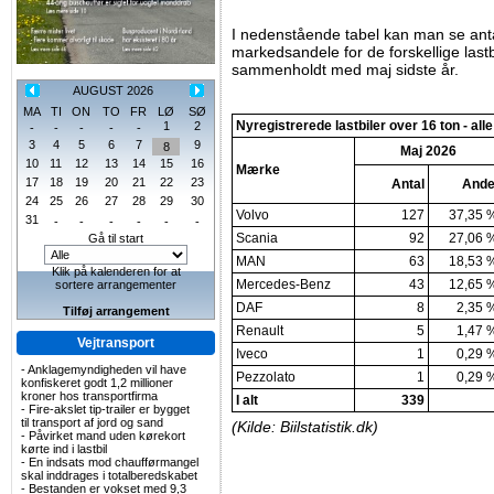
I nedenstående tabel kan man se anta
markedsandele for de forskellige lastb
sammenholdt med maj sidste år.
AUGUST 2026
MA
TI
ON
TO
FR
LØ
SØ
Nyregistrerede lastbiler over 16 ton - alle
1
2
-
-
-
-
-
3
4
5
6
7
9
8
Maj 2026
10
11
12
13
14
15
16
Mærke
17
18
19
20
21
22
23
Antal
Ande
24
25
26
27
28
29
30
Volvo
127
37,35 
31
-
-
-
-
-
-
Scania
92
27,06 
Gå til start
MAN
63
18,53 
Klik på kalenderen for at
Mercedes-Benz
43
12,65 
sortere arrangementer
DAF
8
2,35 
Tilføj arrangement
Renault
5
1,47 
Vejtransport
Iveco
1
0,29 
-
Anklagemyndigheden vil have
Pezzolato
1
0,29 
konfiskeret godt 1,2 millioner
kroner hos transportfirma
I alt
339
-
Fire-akslet tip-trailer er bygget
til transport af jord og sand
(Kilde: Biilstatistik.dk)
-
Påvirket mand uden kørekort
kørte ind i lastbil
-
En indsats mod chaufførmangel
skal inddrages i totalberedskabet
-
Bestanden er vokset med 9,3