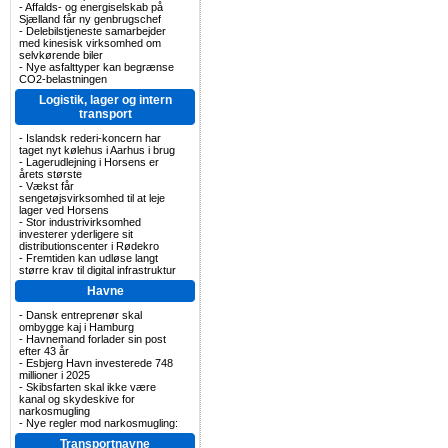
-
Affalds- og energiselskab på
Sjælland får ny genbrugschef
-
Delebilstjeneste samarbejder
med kinesisk virksomhed om
selvkørende biler
-
Nye asfalttyper kan begrænse
CO2-belastningen
Logistik, lager og intern
transport
-
Islandsk rederi-koncern har
taget nyt kølehus i Aarhus i brug
-
Lagerudlejning i Horsens er
årets største
-
Vækst får
sengetøjsvirksomhed til at leje
lager ved Horsens
-
Stor industrivirksomhed
investerer yderligere sit
distributionscenter i Rødekro
-
Fremtiden kan udløse langt
større krav til digital infrastruktur
Havne
-
Dansk entreprenør skal
ombygge kaj i Hamburg
-
Havnemand forlader sin post
efter 43 år
-
Esbjerg Havn investerede 748
millioner i 2025
-
Skibsfarten skal ikke være
kanal og skydeskive for
narkosmugling
-
Nye regler mod narkosmugling:
Transportnavne