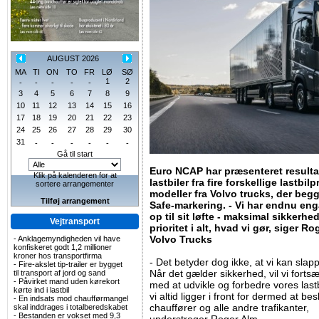
AUGUST 2026
MA
TI
ON
TO
FR
LØ
SØ
1
2
-
-
-
-
-
3
4
5
6
7
8
9
10
11
12
13
14
15
16
17
18
19
20
21
22
23
24
25
26
27
28
29
30
31
-
-
-
-
-
-
Gå til start
Euro NCAP har præsenteret resultat
Klik på kalenderen for at
lastbiler fra fire forskellige lastbi
sortere arrangementer
modeller fra Volvo trucks, der begge
Tilføj arrangement
Safe-markering. - Vi har endnu enga
op til sit løfte - maksimal sikkerhed
Vejtransport
prioritet i alt, hvad vi gør, siger R
Volvo Trucks
-
Anklagemyndigheden vil have
konfiskeret godt 1,2 millioner
kroner hos transportfirma
- Det betyder dog ikke, at vi kan slapp
-
Fire-akslet tip-trailer er bygget
Når det gælder sikkerhed, vil vi fortsæ
til transport af jord og sand
-
Påvirket mand uden kørekort
med at udvikle og forbedre vores lastb
kørte ind i lastbil
vi altid ligger i front for dermed at bes
-
En indsats mod chaufførmangel
chauffører og alle andre trafikanter,
skal inddrages i totalberedskabet
-
Bestanden er vokset med 9,3