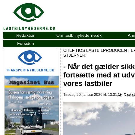
Redaktion
Om lastbilnyhederne.dk
Ann
Forsiden
CHEF HOS LASTBILPRODUCENT E
STJERNER:
- Når det gælder sikk
fortsætte med at udv
vores lastbiler
Tirsdag 20. januar 2026 kl: 13:31
Af:
Redak