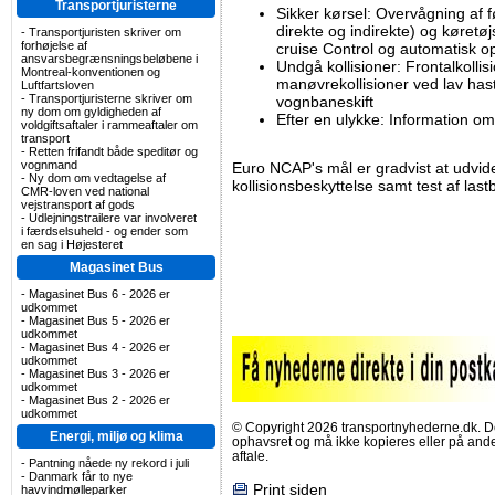
Transportjuristerne
Sikker kørsel: Overvågning af 
direkte og indirekte) og køretø
-
Transportjuristen skriver om
forhøjelse af
cruise Control og automatisk 
ansvarsbegrænsningsbeløbene i
Undgå kollisioner: Frontalkollisi
Montreal-konventionen og
manøvrekollisioner ved lav hast
Luftfartsloven
-
Transportjuristerne skriver om
vognbaneskift
ny dom om gyldigheden af
Efter en ulykke: Information o
voldgiftsaftaler i rammeaftaler om
transport
-
Retten frifandt både speditør og
vognmand
Euro NCAP's mål er gradvist at udvide
-
Ny dom om vedtagelse af
kollisionsbeskyttelse samt test af last
CMR-loven ved national
vejstransport af gods
-
Udlejningstrailere var involveret
i færdselsuheld - og ender som
en sag i Højesteret
Magasinet Bus
-
Magasinet Bus 6 - 2026 er
udkommet
-
Magasinet Bus 5 - 2026 er
udkommet
-
Magasinet Bus 4 - 2026 er
udkommet
-
Magasinet Bus 3 - 2026 er
udkommet
-
Magasinet Bus 2 - 2026 er
udkommet
© Copyright 2026 transportnyhederne.dk. Den
Energi, miljø og klima
ophavsret og må ikke kopieres eller på an
aftale.
-
Pantning nåede ny rekord i juli
-
Danmark får to nye
Print siden
havvindmølleparker