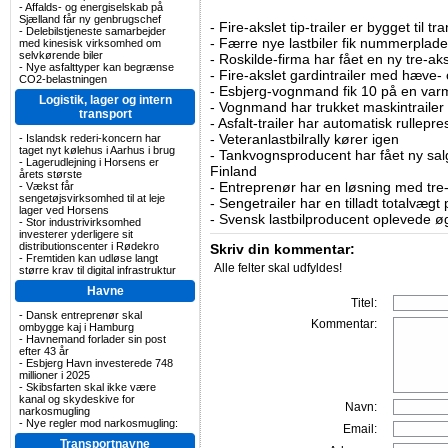
-
Affalds- og energiselskab på
Sjælland får ny genbrugschef
-
Fire-akslet tip-trailer er bygget til t
-
Delebilstjeneste samarbejder
-
Færre nye lastbiler fik nummerplader 
med kinesisk virksomhed om
selvkørende biler
-
Roskilde-firma har fået en ny tre-aksl
-
Nye asfalttyper kan begrænse
-
Fire-akslet gardintrailer med hæve-
CO2-belastningen
-
Esbjerg-vognmand fik 10 på en va
Logistik, lager og intern
-
Vognmand har trukket maskintrailer 
transport
-
Asfalt-trailer har automatisk rullepr
-
Veteranlastbilrally kører igen
-
Islandsk rederi-koncern har
taget nyt kølehus i Aarhus i brug
-
Tankvognsproducent har fået ny sal
-
Lagerudlejning i Horsens er
Finland
årets største
-
Entreprenør har en løsning med tre-ak
-
Vækst får
sengetøjsvirksomhed til at leje
-
Sengetrailer har en tilladt totalvægt
lager ved Horsens
-
Svensk lastbilproducent oplevede øg
-
Stor industrivirksomhed
investerer yderligere sit
distributionscenter i Rødekro
Skriv din kommentar:
-
Fremtiden kan udløse langt
Alle felter skal udfyldes!
større krav til digital infrastruktur
Havne
Titel:
-
Dansk entreprenør skal
Kommentar:
ombygge kaj i Hamburg
-
Havnemand forlader sin post
efter 43 år
-
Esbjerg Havn investerede 748
millioner i 2025
-
Skibsfarten skal ikke være
kanal og skydeskive for
Navn:
narkosmugling
-
Nye regler mod narkosmugling:
Email:
Transportnavne