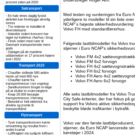
understreger Roger Alm.
procent siden juli 2020
Søtransport
Med testen og vurderingen fra Euro N
-
En halv times daglig fysisk
yderligere to modeller til sin liste over 
aktivitet kan forebygge alvorlig
stress
NCAP´s højeste sikkerhedsvurdering på
-
Tre rederier er indstillet til
Volvo FH med standardførerhus.
diversitetspris
-
Islandsk rederi-koncern har
taget nyt kølehus i Aarhus i brug
-
Finsk rederi med ruter til
Følgende lastbilmodeller fra Volvo tru
Danmark transporterede mere
stjerner i Euro NCAP's sikkerhedsvur
gods
-
Optaget på de maritime
uddannelser er 17 procent højere
Volvo FM 4x2 sættevognstrækk
end i 2022
Volvo FM 6x2 forvogn
Transport 2025
Volvo FH 4x2 sættevognstrækk
Volvo FH 6x2 forvogn
-
Chauffør skiftede 580 ældre
Volvo FH Aero 4x2 sættevogns
heste ud med 660 nye
-
Chauffør kørte fra
Volvo FH Aero 6x2 forvogn
transportmesse i nyt vogntog
-
Sandkunstnere brugte ni dage
på at skabe to sværvægtere
Alle seks lastbilmodeller fra Volvo Tr
-
Knap 29.000 besøgte
transportmesse i Herning
City Safe-kriterier, der har fokus på
-
Betonbil er helt elektrisk fra
support fra Volvos aktive sikkerhedssys
drivline og tromle til
beskytte bløde trafikanter i bytrafik.
transportbånd
Flytransport
-
Tysk transportkoncern kørte
Volvo var den første lastbilproducent,
omsætning og resultat frem i
stjerner, da Euro NCAP lancerede sin
andet kvartal
køretøjer i 2024.
-
Luftfragten via sydjysk lufthavn