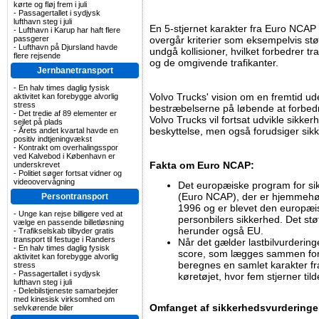
kørte og fløj frem i juli
-
Passagertallet i sydjysk
lufthavn steg i juli
En 5-stjernet karakter fra Euro NCAP b
-
Lufthavn i Karup har haft flere
passgerer
overgår kriterier som eksempelvis stø
-
Lufthavn på Djursland havde
undgå kollisioner, hvilket forbedrer t
flere rejsende
og de omgivende trafikanter.
Jernbanetransport
-
En halv times daglig fysisk
Volvo Trucks' vision om en fremtid ude
aktivitet kan forebygge alvorlig
stress
bestræbelserne på løbende at forbedr
-
Det tredie af 89 elementer er
Volvo Trucks vil fortsat udvikle sikk
sejlet på plads
beskyttelse, men også forudsiger sikke
-
Årets andet kvartal havde en
positiv indtjeningvækst
-
Kontrakt om overhalingsspor
ved Kalvebod i København er
Fakta om Euro NCAP:
underskrevet
-
Politiet søger fortsat vidner og
videoovervågning
Det europæiske program for si
(Euro NCAP), der er hjemmehøre
Persontransport
1996 og er blevet den europæis
-
Unge kan rejse billigere ved at
personbilers sikkerhed. Det stø
vælge en passende billetløsning
herunder også EU.
-
Trafikselskab tilbyder gratis
transport til festuge i Randers
Når det gælder lastbilvurderin
-
En halv times daglig fysisk
score, som lægges sammen for
aktivitet kan forebygge alvorlig
beregnes en samlet karakter fra 
stress
-
Passagertallet i sydjysk
køretøjet, hvor fem stjerner ti
lufthavn steg i juli
-
Delebilstjeneste samarbejder
med kinesisk virksomhed om
Omfanget af sikkerhedsvurderingen 
selvkørende biler