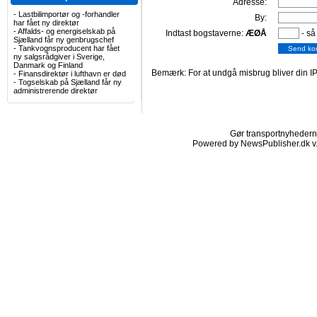
Adresse:
-
Lastbilimportør og -forhandler
By:
har fået ny direktør
-
Affalds- og energiselskab på
Indtast bogstaverne:
ÆØÅ
- så
Sjælland får ny genbrugschef
-
Tankvognsproducent har fået
ny salgsrådgiver i Sverige,
Danmark og Finland
Bemærk: For at undgå misbrug bliver din IP
-
Finansdirektør i lufthavn er død
-
Togselskab på Sjælland får ny
administrerende direktør
Gør transportnyhederne.
Powered by NewsPublisher.dk v