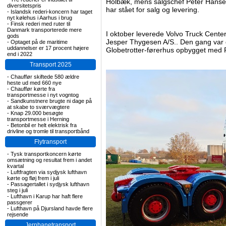
Holbæk, mens salgschef Peter Hansen
diversitetspris
har stået for salg og levering.
-
Islandsk rederi-koncern har taget
nyt kølehus i Aarhus i brug
-
Finsk rederi med ruter til
Danmark transporterede mere
I oktober leverede Volvo Truck Center
gods
Jesper Thygesen A/S.. Den gang var 
-
Optaget på de maritime
uddannelser er 17 procent højere
Globetrotter-førerhus opbygget med 
end i 2022
Transport 2025
-
Chauffør skiftede 580 ældre
heste ud med 660 nye
-
Chauffør kørte fra
transportmesse i nyt vogntog
-
Sandkunstnere brugte ni dage på
at skabe to sværvægtere
-
Knap 29.000 besøgte
transportmesse i Herning
-
Betonbil er helt elektrisk fra
drivline og tromle til transportbånd
Flytransport
-
Tysk transportkoncern kørte
omsætning og resultat frem i andet
kvartal
-
Luftfragten via sydjysk lufthavn
kørte og fløj frem i juli
-
Passagertallet i sydjysk lufthavn
steg i juli
-
Lufthavn i Karup har haft flere
passgerer
-
Lufthavn på Djursland havde flere
rejsende
Jernbanetransport