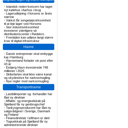
-
Islandsk rederi-koncern har taget
nyt kølehus i Aarhus i brug
-
Lagerudlejning i Horsens er årets
største
-
Vækst får sengetøjsvirksomhed
til at leje lager ved Horsens
-
Stor industrivirksomhed
investerer yderligere sit
distributionscenter i Rødekro
-
Fremtiden kan udløse langt større
krav til digital infrastruktur
Havne
-
Dansk entreprenør skal ombygge
kaj i Hamburg
-
Havnemand forlader sin post efter
43 år
-
Esbjerg Havn investerede 748
millioner i 2025
-
Skibsfarten skal ikke være kanal
og skydeskive for narkosmugling
-
Nye regler mod narkosmugling:
Transportnavne
-
Lastbilimportør og -forhandler har
fået ny direktør
-
Affalds- og energiselskab på
Sjælland får ny genbrugschef
-
Tankvognsproducent har fået ny
salgsrådgiver i Sverige, Danmark
og Finland
-
Finansdirektør i lufthavn er død
-
Togselskab på Sjælland får ny
administrerende direktør