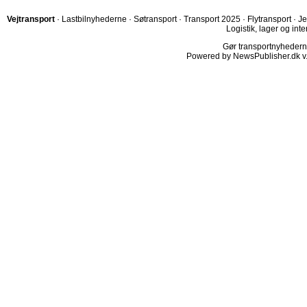
Vejtransport
·
Lastbilnyhederne
·
Søtransport
·
Transport 2025
·
Flytransport
·
Je
Logistik, lager og inte
Gør transportnyhederne.
Powered by NewsPublisher.dk v