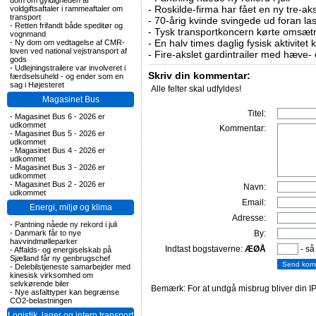
dom om gyldigheden af
-
Roskilde-firma har fået en ny tre-aksl
voldgiftsaftaler i rammeaftaler om
transport
-
70-årig kvinde svingede ud foran las
-
Retten frifandt både speditør og
-
Tysk transportkoncern kørte omsætni
vognmand
-
En halv times daglig fysisk aktivitet
-
Ny dom om vedtagelse af CMR-
loven ved national vejstransport af
-
Fire-akslet gardintrailer med hæve-
gods
-
Udlejningstrailere var involveret i
Skriv din kommentar:
færdselsuheld - og ender som en
sag i Højesteret
Alle felter skal udfyldes!
Magasinet Bus
Titel:
-
Magasinet Bus 6 - 2026 er
udkommet
Kommentar:
-
Magasinet Bus 5 - 2026 er
udkommet
-
Magasinet Bus 4 - 2026 er
udkommet
-
Magasinet Bus 3 - 2026 er
udkommet
-
Magasinet Bus 2 - 2026 er
Navn:
udkommet
Email:
Energi, miljø og klima
Adresse:
-
Pantning nåede ny rekord i juli
-
Danmark får to nye
By:
havvindmølleparker
Indtast bogstaverne:
ÆØÅ
- så
-
Affalds- og energiselskab på
Sjælland får ny genbrugschef
-
Delebilstjeneste samarbejder med
kinesisk virksomhed om
selvkørende biler
Bemærk: For at undgå misbrug bliver din IP
-
Nye asfalttyper kan begrænse
CO2-belastningen
Logistik, lager og intern transport