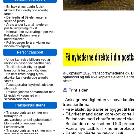
-
En halv times daglig fysisk
aktivitet kan forebygge alvorlig
stress
-
Det tredie af 89 elementer er
sejlet på plads
-
Årets andet kvartal havde en
positiv indtjeningvækst
-
Kontrakt om overhalingsspor ved
Kalvebod i København er
underskrevet
-
Politiet søger fortsat vidner og
videoovervågning
Persontransport
-
Unge kan rejse billigere ved at
vælge en passende billetløsning
-
Trafikselskab tilbyder gratis
transport til festuge i Randers
© Copyright 2026 transportnyhederne.dk. Den
-
En halv times daglig fysisk
ophavsret og må ikke kopieres eller på an
aktivitet kan forebygge alvorlig
aftale.
stress
-
Passagertallet i sydjysk lufthavn
steg i juli
Print siden
-
Delebilstjeneste samarbejder med
kinesisk virksomhed om
selvkørende biler
-
Anklagemyndigheden vil have konfisk
transportfirma
Transportjuristerne
-
Fire-akslet tip-trailer er bygget til t
-
Transportjuristen skriver om
-
Påvirket mand uden kørekort kørte in
forhøjelse af
-
En indsats mod chaufførmangel skal
ansvarsbegrænsningsbeløbene i
-
Bestanden er vokset med 9,3 procent
Montreal-konventionen og
Luftfartsloven
-
Færre nye lastbiler fik nummerplader 
-
Transportjuristerne skriver om ny
-
Pantning nåede ny rekord i juli