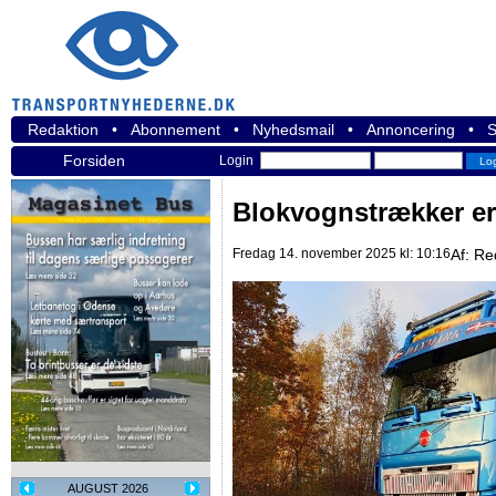
Redaktion
•
Abonnement
•
Nyhedsmail
•
Annoncering
•
S
Forsiden
Login
Blokvognstrækker er 
Fredag 14. november 2025 kl: 10:16
Af:
Re
AUGUST 2026