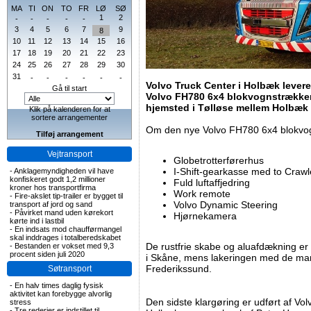
MA
TI
ON
TO
FR
LØ
SØ
1
2
-
-
-
-
-
3
4
5
6
7
9
8
10
11
12
13
14
15
16
17
18
19
20
21
22
23
24
25
26
27
28
29
30
31
-
-
-
-
-
-
Volvo Truck Center i Holbæk levere
Gå til start
Volvo FH780 6x4 blokvognstrækker 
hjemsted i Tølløse mellem Holbæk
Klik på kalenderen for at
sortere arrangementer
Om den nye Volvo FH780 6x4 blokvo
Tilføj arrangement
Vejtransport
Globetrotterførerhus
I-Shift-gearkasse med to Crawl
-
Anklagemyndigheden vil have
konfiskeret godt 1,2 millioner
Fuld luftaffjedring
kroner hos transportfirma
Work remote
-
Fire-akslet tip-trailer er bygget til
Volvo Dynamic Steering
transport af jord og sand
-
Påvirket mand uden kørekort
Hjørnekamera
kørte ind i lastbil
-
En indsats mod chaufførmangel
skal inddrages i totalberedskabet
De rustfrie skabe og aluafdækning er
-
Bestanden er vokset med 9,3
procent siden juli 2020
i Skåne, mens lakeringen med de man
Frederikssund.
Søtransport
-
En halv times daglig fysisk
aktivitet kan forebygge alvorlig
Den sidste klargøring er udført af V
stress
-
Tre rederier er indstillet til