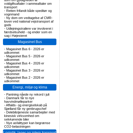
dom om gyldigheden af
voldgiftsaftaler i rammeaftaler om
transport
-
Retten frifandt både speditør og
vognmand
-
Ny dom om vedtagelse af CMR-
loven ved national vejstransport af
gods
-
Udlejningstrailere var involveret i
færdselsuheld - og ender som en
sag i Højesteret
Magasinet Bus
-
Magasinet Bus 6 - 2026 er
udkommet
-
Magasinet Bus 5 - 2026 er
udkommet
-
Magasinet Bus 4 - 2026 er
udkommet
-
Magasinet Bus 3 - 2026 er
udkommet
-
Magasinet Bus 2 - 2026 er
udkommet
Energi, miljø og klima
-
Pantning nåede ny rekord i juli
-
Danmark får to nye
havvindmølleparker
-
Affalds- og energiselskab på
Sjælland får ny genbrugschef
-
Delebilstjeneste samarbejder med
kinesisk virksomhed om
selvkørende biler
-
Nye asfalttyper kan begrænse
CO2-belastningen
Logistik, lager og intern transport