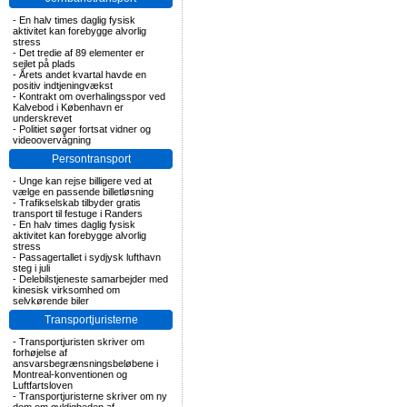
-
En halv times daglig fysisk
aktivitet kan forebygge alvorlig
stress
-
Det tredie af 89 elementer er
sejlet på plads
-
Årets andet kvartal havde en
positiv indtjeningvækst
-
Kontrakt om overhalingsspor ved
Kalvebod i København er
underskrevet
-
Politiet søger fortsat vidner og
videoovervågning
Persontransport
-
Unge kan rejse billigere ved at
vælge en passende billetløsning
-
Trafikselskab tilbyder gratis
transport til festuge i Randers
-
En halv times daglig fysisk
aktivitet kan forebygge alvorlig
stress
-
Passagertallet i sydjysk lufthavn
steg i juli
-
Delebilstjeneste samarbejder med
kinesisk virksomhed om
selvkørende biler
Transportjuristerne
-
Transportjuristen skriver om
forhøjelse af
ansvarsbegrænsningsbeløbene i
Montreal-konventionen og
Luftfartsloven
-
Transportjuristerne skriver om ny