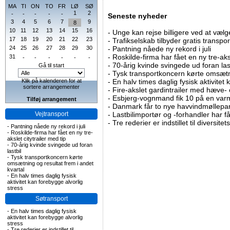
MA
TI
ON
TO
FR
LØ
SØ
1
2
-
-
-
-
-
Seneste nyheder
3
4
5
6
7
9
8
10
11
12
13
14
15
16
-
Unge kan rejse billigere ved at vælg
17
18
19
20
21
22
23
-
Trafikselskab tilbyder gratis transpor
24
25
26
27
28
29
30
-
Pantning nåede ny rekord i juli
-
Roskilde-firma har fået en ny tre-aksl
31
-
-
-
-
-
-
-
70-årig kvinde svingede ud foran las
Gå til start
-
Tysk transportkoncern kørte omsætni
Klik på kalenderen for at
-
En halv times daglig fysisk aktivitet
sortere arrangementer
-
Fire-akslet gardintrailer med hæve-
-
Esbjerg-vognmand fik 10 på en va
Tilføj arrangement
-
Danmark får to nye havvindmøllepa
Vejtransport
-
Lastbilimportør og -forhandler har få
-
Tre rederier er indstillet til diversitet
-
Pantning nåede ny rekord i juli
-
Roskilde-firma har fået en ny tre-
akslet citytrailer med tip
-
70-årig kvinde svingede ud foran
lastbil
-
Tysk transportkoncern kørte
omsætning og resultat frem i andet
kvartal
-
En halv times daglig fysisk
aktivitet kan forebygge alvorlig
stress
Søtransport
-
En halv times daglig fysisk
aktivitet kan forebygge alvorlig
stress
-
Tre rederier er indstillet til