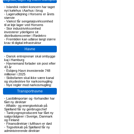
-
Islandsk rederi-koncern har taget
nyt kølehus i Aarhus i brug
-
Lagerudlejning i Horsens er årets
største
-
Vækst får sengetøjsvirksomhed
til at leje lager ved Horsens
-
Stor industrivirksomhed
investerer yderligere sit
distributionscenter i Rødekro
-
Fremtiden kan udløse langt større
krav til digital infrastruktur
Havne
-
Dansk entreprenør skal ombygge
kaj i Hamburg
-
Havnemand forlader sin post efter
43 år
-
Esbjerg Havn investerede 748
millioner i 2025
-
Skibsfarten skal ikke være kanal
og skydeskive for narkosmugling
-
Nye regler mod narkosmugling:
Transportnavne
-
Lastbilimportør og -forhandler har
fået ny direktør
-
Affalds- og energiselskab på
Sjælland får ny genbrugschef
-
Tankvognsproducent har fået ny
salgsrådgiver i Sverige, Danmark
og Finland
-
Finansdirektør i lufthavn er død
-
Togselskab på Sjælland får ny
administrerende direktør