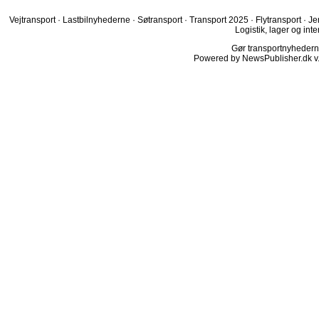
Vejtransport
·
Lastbilnyhederne
·
Søtransport
·
Transport 2025
·
Flytransport
·
Je
Logistik, lager og inte
Gør transportnyhederne.
Powered by NewsPublisher.dk v