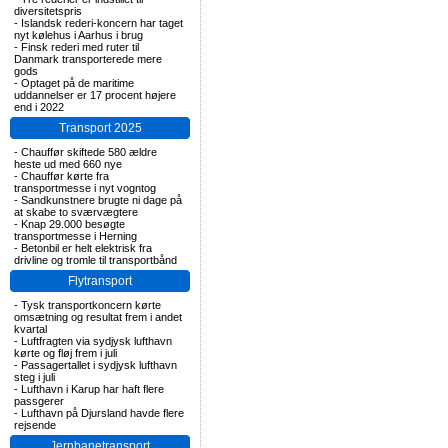
diversitetspris
-
Islandsk rederi-koncern har taget
nyt kølehus i Aarhus i brug
-
Finsk rederi med ruter til
Danmark transporterede mere
gods
-
Optaget på de maritime
uddannelser er 17 procent højere
end i 2022
Transport 2025
-
Chauffør skiftede 580 ældre
heste ud med 660 nye
-
Chauffør kørte fra
transportmesse i nyt vogntog
-
Sandkunstnere brugte ni dage på
at skabe to sværvægtere
-
Knap 29.000 besøgte
transportmesse i Herning
-
Betonbil er helt elektrisk fra
drivline og tromle til transportbånd
Flytransport
-
Tysk transportkoncern kørte
omsætning og resultat frem i andet
kvartal
-
Luftfragten via sydjysk lufthavn
kørte og fløj frem i juli
-
Passagertallet i sydjysk lufthavn
steg i juli
-
Lufthavn i Karup har haft flere
passgerer
-
Lufthavn på Djursland havde flere
rejsende
Jernbanetransport