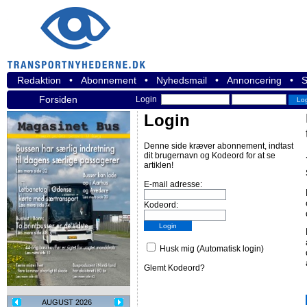
Redaktion
•
Abonnement
•
Nyhedsmail
•
Annoncering
•
S
Forsiden
Login
Login
Denne side kræver abonnement, indtast
dit brugernavn og Kodeord for at se
artiklen!
E-mail adresse:
Kodeord:
Husk mig (Automatisk login)
Glemt Kodeord?
AUGUST 2026