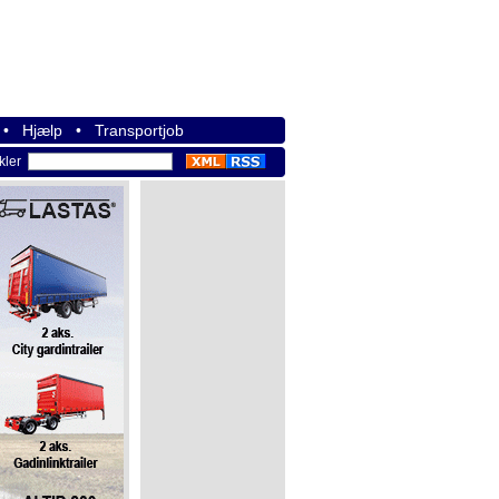
•
Hjælp
•
Transportjob
ikler