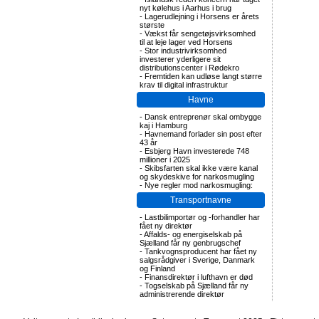
nyt kølehus i Aarhus i brug
-
Lagerudlejning i Horsens er årets
største
-
Vækst får sengetøjsvirksomhed
til at leje lager ved Horsens
-
Stor industrivirksomhed
investerer yderligere sit
distributionscenter i Rødekro
-
Fremtiden kan udløse langt større
krav til digital infrastruktur
Havne
-
Dansk entreprenør skal ombygge
kaj i Hamburg
-
Havnemand forlader sin post efter
43 år
-
Esbjerg Havn investerede 748
millioner i 2025
-
Skibsfarten skal ikke være kanal
og skydeskive for narkosmugling
-
Nye regler mod narkosmugling:
Transportnavne
-
Lastbilimportør og -forhandler har
fået ny direktør
-
Affalds- og energiselskab på
Sjælland får ny genbrugschef
-
Tankvognsproducent har fået ny
salgsrådgiver i Sverige, Danmark
og Finland
-
Finansdirektør i lufthavn er død
-
Togselskab på Sjælland får ny
administrerende direktør