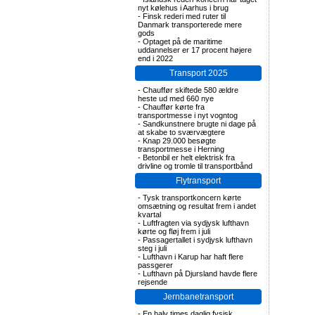
nyt kølehus i Aarhus i brug
-
Finsk rederi med ruter til
Danmark transporterede mere
gods
-
Optaget på de maritime
uddannelser er 17 procent højere
end i 2022
Transport 2025
-
Chauffør skiftede 580 ældre
heste ud med 660 nye
-
Chauffør kørte fra
transportmesse i nyt vogntog
-
Sandkunstnere brugte ni dage på
at skabe to sværvægtere
-
Knap 29.000 besøgte
transportmesse i Herning
-
Betonbil er helt elektrisk fra
drivline og tromle til transportbånd
Flytransport
-
Tysk transportkoncern kørte
omsætning og resultat frem i andet
kvartal
-
Luftfragten via sydjysk lufthavn
kørte og fløj frem i juli
-
Passagertallet i sydjysk lufthavn
steg i juli
-
Lufthavn i Karup har haft flere
passgerer
-
Lufthavn på Djursland havde flere
rejsende
Jernbanetransport
-
En halv times daglig fysisk