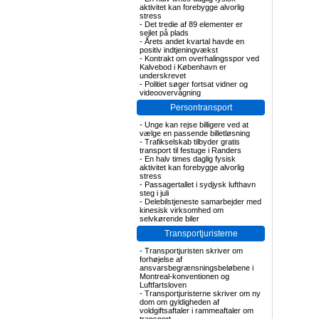
aktivitet kan forebygge alvorlig
stress
-
Det tredie af 89 elementer er
sejlet på plads
-
Årets andet kvartal havde en
positiv indtjeningvækst
-
Kontrakt om overhalingsspor ved
Kalvebod i København er
underskrevet
-
Politiet søger fortsat vidner og
videoovervågning
Persontransport
-
Unge kan rejse billigere ved at
vælge en passende billetløsning
-
Trafikselskab tilbyder gratis
transport til festuge i Randers
-
En halv times daglig fysisk
aktivitet kan forebygge alvorlig
stress
-
Passagertallet i sydjysk lufthavn
steg i juli
-
Delebilstjeneste samarbejder med
kinesisk virksomhed om
selvkørende biler
Transportjuristerne
-
Transportjuristen skriver om
forhøjelse af
ansvarsbegrænsningsbeløbene i
Montreal-konventionen og
Luftfartsloven
-
Transportjuristerne skriver om ny
dom om gyldigheden af
voldgiftsaftaler i rammeaftaler om