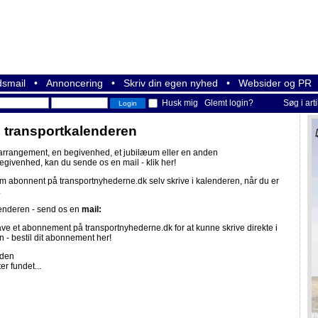
smail
•
Annoncering
•
Skriv din egen nyhed
•
Websider og PR
Husk mig
Glemt login?
Søg i art
i transportkalenderen
 arrangement, en begivenhed, et jubilæum eller en anden
begivenhed, kan du sende os en mail -
klik her!
om abonnent på
transportnyhederne.dk
selv skrive i kalenderen, når du er
.
lenderen - send os en
mail:
ave et abonnement på
transportnyhederne.dk
for at kunne skrive direkte i
n -
bestil dit abonnement her!
iden
er fundet...