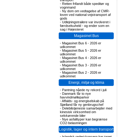
transport
-
Retten frifandt både speditør og
vognmand
-
Ny dom om vedtagelse af CMR-
loven ved national vejstransport af
gods
-
Udlejningstrailere var involveret i
færdselsuheld - og ender som en
sag i Højesteret
Magasinet Bus
-
Magasinet Bus 6 - 2026 er
udkommet
-
Magasinet Bus 5 - 2026 er
udkommet
-
Magasinet Bus 4 - 2026 er
udkommet
-
Magasinet Bus 3 - 2026 er
udkommet
-
Magasinet Bus 2 - 2026 er
udkommet
Energi, miljø og klima
-
Pantning nåede ny rekord i juli
-
Danmark får to nye
havvindmølleparker
-
Affalds- og energiselskab på
Sjælland får ny genbrugschef
-
Delebilstjeneste samarbejder med
kinesisk virksomhed om
selvkørende biler
-
Nye asfalttyper kan begrænse
CO2-belastningen
Logistik, lager og intern transport
-
Islandsk rederi-koncern har taget