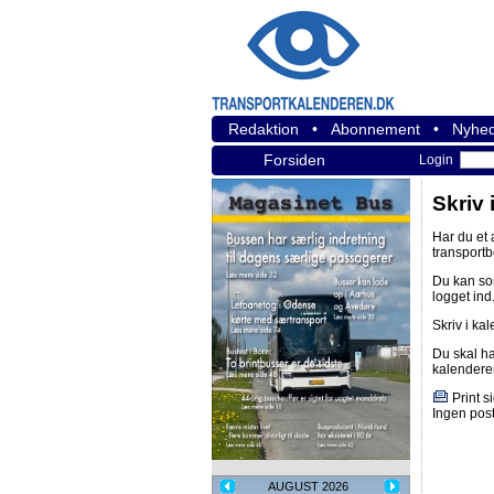
Redaktion
•
Abonnement
•
Nyhed
Forsiden
Login
Skriv 
Har du et
transport
Du kan s
logget ind
Skriv i ka
Du skal h
kalendere
Print s
Ingen post
AUGUST 2026