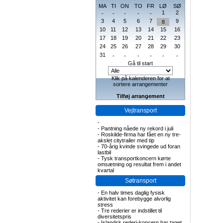
MA
TI
ON
TO
FR
LØ
SØ
1
2
-
-
-
-
-
3
4
5
6
7
9
8
10
11
12
13
14
15
16
17
18
19
20
21
22
23
24
25
26
27
28
29
30
31
-
-
-
-
-
-
Gå til start
Klik på kalenderen for at
sortere arrangementer
Tilføj arrangement
Vejtransport
-
-
Pantning nåede ny rekord i juli
-
Roskilde-firma har fået en ny tre-
akslet citytrailer med tip
-
70-årig kvinde svingede ud foran
lastbil
-
Tysk transportkoncern kørte
omsætning og resultat frem i andet
kvartal
Søtransport
-
En halv times daglig fysisk
aktivitet kan forebygge alvorlig
stress
-
Tre rederier er indstillet til
diversitetspris
-
Islandsk rederi-koncern har taget