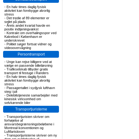
-
En halv times daglig fysisk
aktivitet kan forebygge alvorlig
stress
-
Det tredie af 89 elementer er
sejlet på plads
-
Årets andet kvartal havde en
positiv indtjeningvækst
-
Kontrakt om overhalingsspor ved
Kalvebod i København er
underskrevet
-
Politiet søger fortsat vidner og
videoovervågning
Persontransport
-
Unge kan rejse billigere ved at
vælge en passende billetløsning
-
Trafikselskab tilbyder gratis
transport til festuge i Randers
-
En halv times daglig fysisk
aktivitet kan forebygge alvorlig
stress
-
Passagertallet i sydjysk lufthavn
steg i juli
-
Delebilstjeneste samarbejder med
kinesisk virksomhed om
selvkørende biler
Transportjuristerne
-
Transportjuristen skriver om
forhøjelse af
ansvarsbegrænsningsbeløbene i
Montreal-konventionen og
Luftfartsloven
-
Transportjuristerne skriver om ny