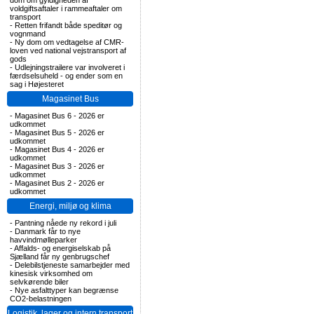
dom om gyldigheden af
voldgiftsaftaler i rammeaftaler om
transport
-
Retten frifandt både speditør og
vognmand
-
Ny dom om vedtagelse af CMR-
loven ved national vejstransport af
gods
-
Udlejningstrailere var involveret i
færdselsuheld - og ender som en
sag i Højesteret
Magasinet Bus
-
Magasinet Bus 6 - 2026 er
udkommet
-
Magasinet Bus 5 - 2026 er
udkommet
-
Magasinet Bus 4 - 2026 er
udkommet
-
Magasinet Bus 3 - 2026 er
udkommet
-
Magasinet Bus 2 - 2026 er
udkommet
Energi, miljø og klima
-
Pantning nåede ny rekord i juli
-
Danmark får to nye
havvindmølleparker
-
Affalds- og energiselskab på
Sjælland får ny genbrugschef
-
Delebilstjeneste samarbejder med
kinesisk virksomhed om
selvkørende biler
-
Nye asfalttyper kan begrænse
CO2-belastningen
Logistik, lager og intern transport