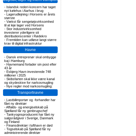
-
Islandsk rederi-koncern har taget
nyt kølehus i Aarhus i brug
-
Lagerudlejning i Horsens er årets
største
-
Vækst får sengetøjsvirksomhed
til at leje lager ved Horsens
-
Stor industrivirksomhed
investerer yderligere sit
distributionscenter i Rødekro
-
Fremtiden kan udløse langt større
krav til digital infrastruktur
Havne
-
Dansk entreprenør skal ombygge
kaj i Hamburg
-
Havnemand forlader sin post efter
43 år
-
Esbjerg Havn investerede 748
millioner i 2025
-
Skibsfarten skal ikke være kanal
og skydeskive for narkosmugling
-
Nye regler mod narkosmugling:
Transportnavne
-
Lastbilimportør og -forhandler har
fået ny direktør
-
Affalds- og energiselskab på
Sjælland får ny genbrugschef
-
Tankvognsproducent har fået ny
salgsrådgiver i Sverige, Danmark
og Finland
-
Finansdirektør i lufthavn er død
-
Togselskab på Sjælland får ny
administrerende direktør