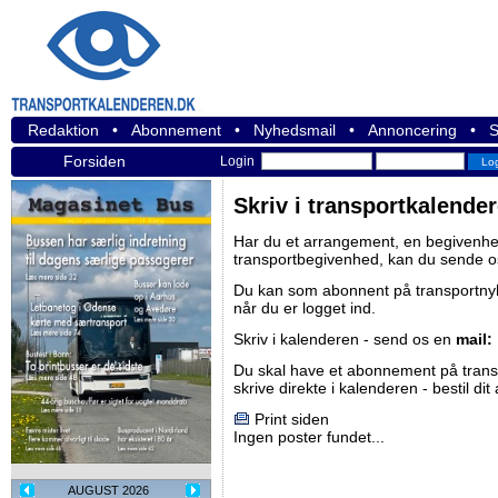
Redaktion
•
Abonnement
•
Nyhedsmail
•
Annoncering
•
S
Forsiden
Login
Skriv i transportkalende
Har du et arrangement, en begivenhed
transportbegivenhed, kan du sende o
Du kan som abonnent på
transportn
når du er logget ind.
Skriv i kalenderen - send os en
mail:
Du skal have et abonnement på
tran
skrive direkte i kalenderen -
bestil di
Print siden
Ingen poster fundet...
AUGUST 2026