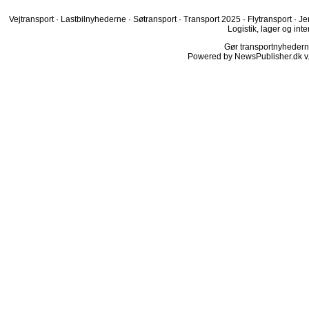
Vejtransport
·
Lastbilnyhederne
·
Søtransport
·
Transport 2025
·
Flytransport
·
Je
Logistik, lager og inte
Gør transportnyhederne.
Powered by NewsPublisher.dk v