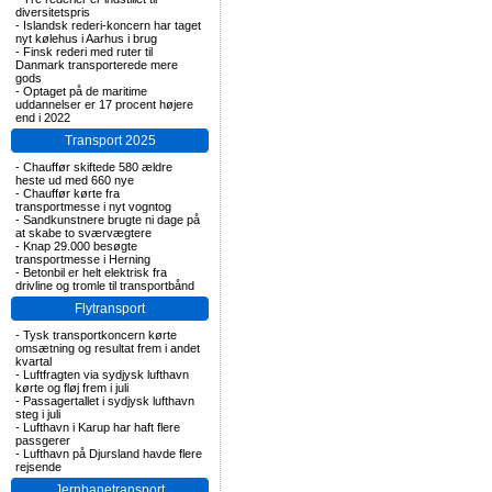
diversitetspris
-
Islandsk rederi-koncern har taget
nyt kølehus i Aarhus i brug
-
Finsk rederi med ruter til
Danmark transporterede mere
gods
-
Optaget på de maritime
uddannelser er 17 procent højere
end i 2022
Transport 2025
-
Chauffør skiftede 580 ældre
heste ud med 660 nye
-
Chauffør kørte fra
transportmesse i nyt vogntog
-
Sandkunstnere brugte ni dage på
at skabe to sværvægtere
-
Knap 29.000 besøgte
transportmesse i Herning
-
Betonbil er helt elektrisk fra
drivline og tromle til transportbånd
Flytransport
-
Tysk transportkoncern kørte
omsætning og resultat frem i andet
kvartal
-
Luftfragten via sydjysk lufthavn
kørte og fløj frem i juli
-
Passagertallet i sydjysk lufthavn
steg i juli
-
Lufthavn i Karup har haft flere
passgerer
-
Lufthavn på Djursland havde flere
rejsende
Jernbanetransport