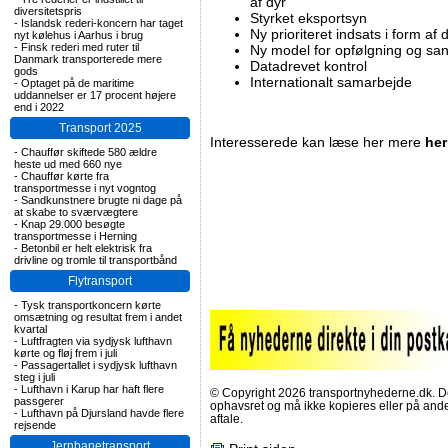
af dyr
diversitetspris
Styrket eksportsyn
-
Islandsk rederi-koncern har taget
Ny prioriteret indsats i form a
nyt kølehus i Aarhus i brug
-
Finsk rederi med ruter til
Ny model for opfølgning og san
Danmark transporterede mere
Datadrevet kontrol
gods
Internationalt samarbejde
-
Optaget på de maritime
uddannelser er 17 procent højere
end i 2022
Transport 2025
Interesserede kan læse her mere
her
-
Chauffør skiftede 580 ældre
heste ud med 660 nye
-
Chauffør kørte fra
transportmesse i nyt vogntog
-
Sandkunstnere brugte ni dage på
at skabe to sværvægtere
-
Knap 29.000 besøgte
transportmesse i Herning
-
Betonbil er helt elektrisk fra
drivline og tromle til transportbånd
Flytransport
-
Tysk transportkoncern kørte
omsætning og resultat frem i andet
kvartal
-
Luftfragten via sydjysk lufthavn
kørte og fløj frem i juli
-
Passagertallet i sydjysk lufthavn
steg i juli
-
Lufthavn i Karup har haft flere
© Copyright 2026 transportnyhederne.dk. Den
passgerer
ophavsret og må ikke kopieres eller på an
-
Lufthavn på Djursland havde flere
aftale.
rejsende
Jernbanetransport