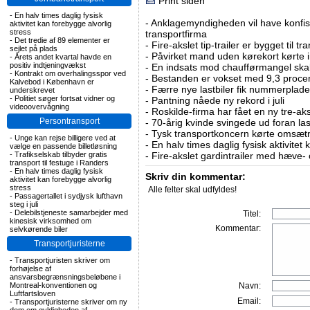
Print siden
-
En halv times daglig fysisk
-
Anklagemyndigheden vil have konfisk
aktivitet kan forebygge alvorlig
stress
transportfirma
-
Det tredie af 89 elementer er
-
Fire-akslet tip-trailer er bygget til t
sejlet på plads
-
Påvirket mand uden kørekort kørte in
-
Årets andet kvartal havde en
positiv indtjeningvækst
-
En indsats mod chaufførmangel skal
-
Kontrakt om overhalingsspor ved
-
Bestanden er vokset med 9,3 procent
Kalvebod i København er
-
Færre nye lastbiler fik nummerplader 
underskrevet
-
Politiet søger fortsat vidner og
-
Pantning nåede ny rekord i juli
videoovervågning
-
Roskilde-firma har fået en ny tre-aksl
Persontransport
-
70-årig kvinde svingede ud foran las
-
Tysk transportkoncern kørte omsætni
-
Unge kan rejse billigere ved at
-
En halv times daglig fysisk aktivitet
vælge en passende billetløsning
-
Trafikselskab tilbyder gratis
-
Fire-akslet gardintrailer med hæve-
transport til festuge i Randers
-
En halv times daglig fysisk
Skriv din kommentar:
aktivitet kan forebygge alvorlig
stress
Alle felter skal udfyldes!
-
Passagertallet i sydjysk lufthavn
steg i juli
-
Delebilstjeneste samarbejder med
Titel:
kinesisk virksomhed om
Kommentar:
selvkørende biler
Transportjuristerne
-
Transportjuristen skriver om
forhøjelse af
ansvarsbegrænsningsbeløbene i
Montreal-konventionen og
Navn:
Luftfartsloven
Email:
-
Transportjuristerne skriver om ny