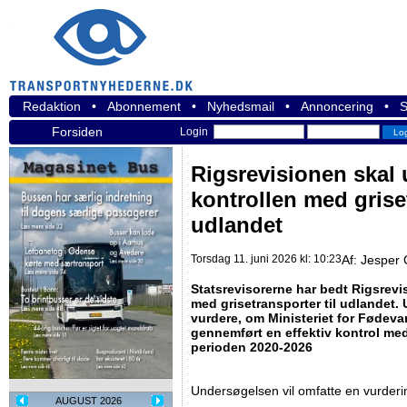
Redaktion
•
Abonnement
•
Nyhedsmail
•
Annoncering
•
S
Forsiden
Login
Rigsrevisionen skal
kontrollen med griset
udlandet
Torsdag 11. juni 2026 kl: 10:23
Af:
Jesper 
Statsrevisorerne har bedt Rigsrev
med grisetransporter til udlandet.
vurdere, om Ministeriet for Fødeva
gennemført en effektiv kontrol med 
perioden 2020-2026
Undersøgelsen vil omfatte en vurder
AUGUST 2026