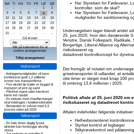
Har Styrelsen for Fødevarer, 
MA
TI
ON
TO
FR
LØ
SØ
kontroller, som de skal?
1
2
-
-
-
-
-
Har Styrelsen for Fødevarer, L
3
4
5
6
7
9
8
muligheder for sanktionering o
10
11
12
13
14
15
16
17
18
19
20
21
22
23
24
25
26
27
28
29
30
Undersøgelsen tager blandt andet udga
31
-
-
-
-
-
-
25. juni 2020, hvor den daværende S
Gå til start
Venstre, Dansk Folkeparti, Radikale, 
Borgerlige, Liberal Alliance og Altern
Klik på kalenderen for at
risikobaseret og
sortere arrangementer
datadrevet kontrolkoncept for dyretra
Tilføj arrangement
Vejtransport
Det fremgår af notatet om undersøge
grisetransporter til udlandet, at antall
-
Anklagemyndigheden vil have
konfiskeret godt 1,2 millioner
otte timer er steget med knap 100 pro
kroner hos transportfirma
til omkring 13,6 millioner i 2025.
-
Fire-akslet tip-trailer er bygget til
transport af jord og sand
-
Påvirket mand uden kørekort
kørte ind i lastbil
Politisk aftale af 25. juni 2020 om 
-
En indsats mod chaufførmangel
risikobaseret og datadrevet kontro
skal inddrages i totalberedskabet
-
Bestanden er vokset med 9,3
procent siden juli 2020
Aftalen indeholder følgende initiativer
Søtransport
Helhedsorienteret kontrolkonce
-
En halv times daglig fysisk
Styrket kontrol af logbøger
aktivitet kan forebygge alvorlig
Stikprøvekontrol ved pålæsning
stress
-
Tre rederier er indstillet til