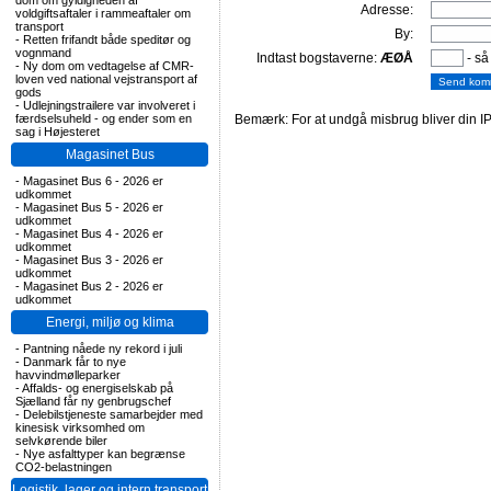
dom om gyldigheden af
Adresse:
voldgiftsaftaler i rammeaftaler om
transport
By:
-
Retten frifandt både speditør og
vognmand
Indtast bogstaverne:
ÆØÅ
- så
-
Ny dom om vedtagelse af CMR-
loven ved national vejstransport af
gods
-
Udlejningstrailere var involveret i
færdselsuheld - og ender som en
Bemærk: For at undgå misbrug bliver din IP
sag i Højesteret
Magasinet Bus
-
Magasinet Bus 6 - 2026 er
udkommet
-
Magasinet Bus 5 - 2026 er
udkommet
-
Magasinet Bus 4 - 2026 er
udkommet
-
Magasinet Bus 3 - 2026 er
udkommet
-
Magasinet Bus 2 - 2026 er
udkommet
Energi, miljø og klima
-
Pantning nåede ny rekord i juli
-
Danmark får to nye
havvindmølleparker
-
Affalds- og energiselskab på
Sjælland får ny genbrugschef
-
Delebilstjeneste samarbejder med
kinesisk virksomhed om
selvkørende biler
-
Nye asfalttyper kan begrænse
CO2-belastningen
Logistik, lager og intern transport