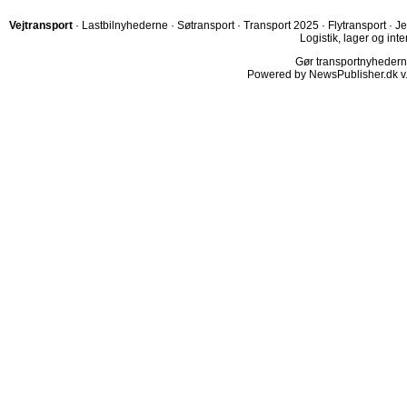
Vejtransport
·
Lastbilnyhederne
·
Søtransport
·
Transport 2025
·
Flytransport
·
Je
Logistik, lager og inte
Gør transportnyhederne.
Powered by NewsPublisher.dk v