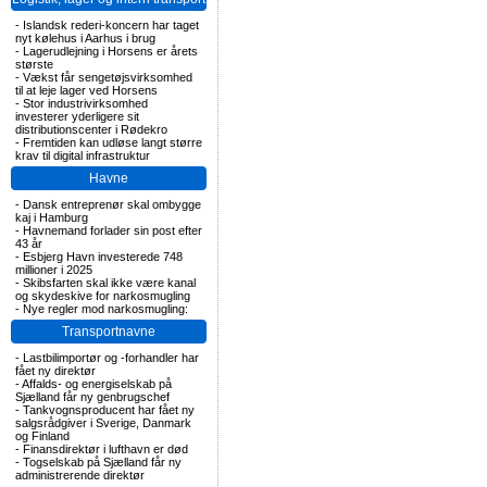
-
Islandsk rederi-koncern har taget
nyt kølehus i Aarhus i brug
-
Lagerudlejning i Horsens er årets
største
-
Vækst får sengetøjsvirksomhed
til at leje lager ved Horsens
-
Stor industrivirksomhed
investerer yderligere sit
distributionscenter i Rødekro
-
Fremtiden kan udløse langt større
krav til digital infrastruktur
Havne
-
Dansk entreprenør skal ombygge
kaj i Hamburg
-
Havnemand forlader sin post efter
43 år
-
Esbjerg Havn investerede 748
millioner i 2025
-
Skibsfarten skal ikke være kanal
og skydeskive for narkosmugling
-
Nye regler mod narkosmugling:
Transportnavne
-
Lastbilimportør og -forhandler har
fået ny direktør
-
Affalds- og energiselskab på
Sjælland får ny genbrugschef
-
Tankvognsproducent har fået ny
salgsrådgiver i Sverige, Danmark
og Finland
-
Finansdirektør i lufthavn er død
-
Togselskab på Sjælland får ny
administrerende direktør