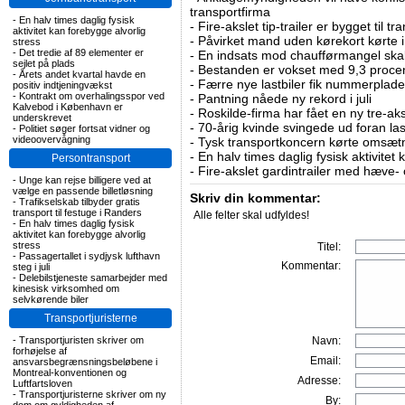
transportfirma
-
En halv times daglig fysisk
-
Fire-akslet tip-trailer er bygget til t
aktivitet kan forebygge alvorlig
-
Påvirket mand uden kørekort kørte in
stress
-
Det tredie af 89 elementer er
-
En indsats mod chaufførmangel skal
sejlet på plads
-
Bestanden er vokset med 9,3 procent
-
Årets andet kvartal havde en
-
Færre nye lastbiler fik nummerplader 
positiv indtjeningvækst
-
Kontrakt om overhalingsspor ved
-
Pantning nåede ny rekord i juli
Kalvebod i København er
-
Roskilde-firma har fået en ny tre-aksl
underskrevet
-
70-årig kvinde svingede ud foran las
-
Politiet søger fortsat vidner og
videoovervågning
-
Tysk transportkoncern kørte omsætni
-
En halv times daglig fysisk aktivitet
Persontransport
-
Fire-akslet gardintrailer med hæve-
-
Unge kan rejse billigere ved at
vælge en passende billetløsning
Skriv din kommentar:
-
Trafikselskab tilbyder gratis
transport til festuge i Randers
Alle felter skal udfyldes!
-
En halv times daglig fysisk
aktivitet kan forebygge alvorlig
stress
Titel:
-
Passagertallet i sydjysk lufthavn
Kommentar:
steg i juli
-
Delebilstjeneste samarbejder med
kinesisk virksomhed om
selvkørende biler
Transportjuristerne
-
Transportjuristen skriver om
Navn:
forhøjelse af
Email:
ansvarsbegrænsningsbeløbene i
Montreal-konventionen og
Adresse:
Luftfartsloven
-
Transportjuristerne skriver om ny
By: