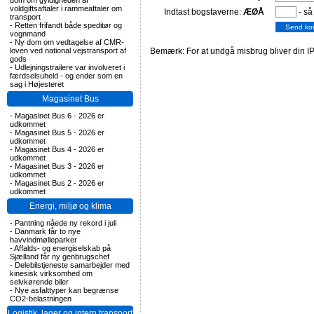
dom om gyldigheden af
voldgiftsaftaler i rammeaftaler om
Indtast bogstaverne:
ÆØÅ
- så
transport
-
Retten frifandt både speditør og
vognmand
-
Ny dom om vedtagelse af CMR-
loven ved national vejstransport af
Bemærk: For at undgå misbrug bliver din IP
gods
-
Udlejningstrailere var involveret i
færdselsuheld - og ender som en
sag i Højesteret
Magasinet Bus
-
Magasinet Bus 6 - 2026 er
udkommet
-
Magasinet Bus 5 - 2026 er
udkommet
-
Magasinet Bus 4 - 2026 er
udkommet
-
Magasinet Bus 3 - 2026 er
udkommet
-
Magasinet Bus 2 - 2026 er
udkommet
Energi, miljø og klima
-
Pantning nåede ny rekord i juli
-
Danmark får to nye
havvindmølleparker
-
Affalds- og energiselskab på
Sjælland får ny genbrugschef
-
Delebilstjeneste samarbejder med
kinesisk virksomhed om
selvkørende biler
-
Nye asfalttyper kan begrænse
CO2-belastningen
Logistik, lager og intern transport