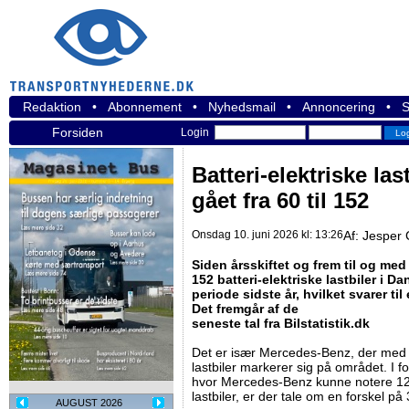
Redaktion
•
Abonnement
•
Nyhedsmail
•
Annoncering
•
S
Forsiden
Login
Batteri-elektriske las
gået fra 60 til 152
Onsdag 10. juni 2026 kl: 13:26
Af:
Jesper 
Siden årsskiftet og frem til og med 
152 batteri-elektriske lastbiler i D
periode sidste år, hvilket svarer t
Det fremgår af de
seneste tal fra Bilstatistik.dk
Det er især Mercedes-Benz, der med 5
lastbiler markerer sig på området. I f
hvor Mercedes-Benz kunne notere 12 n
lastbiler, er der tale om en forskel p
AUGUST 2026