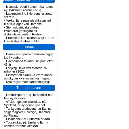
-
Islandsk rederi-koncern har taget
nyt kølehus i Aarhus i brug
-
Lagerudlejning i Horsens er årets
største
-
Vækst får sengetøjsvirksomhed
til at leje lager ved Horsens
-
Stor industrivirksomhed
investerer yderligere sit
distributionscenter i Rødekro
-
Fremtiden kan udløse langt større
krav til digital infrastruktur
Havne
-
Dansk entreprenør skal ombygge
kaj i Hamburg
-
Havnemand forlader sin post efter
43 år
-
Esbjerg Havn investerede 748
millioner i 2025
-
Skibsfarten skal ikke være kanal
og skydeskive for narkosmugling
-
Nye regler mod narkosmugling:
Transportnavne
-
Lastbilimportør og -forhandler har
fået ny direktør
-
Affalds- og energiselskab på
Sjælland får ny genbrugschef
-
Tankvognsproducent har fået ny
salgsrådgiver i Sverige, Danmark
og Finland
-
Finansdirektør i lufthavn er død
-
Togselskab på Sjælland får ny
administrerende direktør