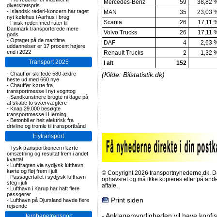
Mercedes-Benz
59
38,82 
diversitetspris
-
Islandsk rederi-koncern har taget
MAN
35
23,03 
nyt kølehus i Aarhus i brug
Scania
26
17,11 
-
Finsk rederi med ruter til
Danmark transporterede mere
Volvo Trucks
26
17,11 
gods
-
Optaget på de maritime
DAF
4
2,63 
uddannelser er 17 procent højere
end i 2022
Renault Trucks
2
1,32 
Transport 2025
I alt
152
-
Chauffør skiftede 580 ældre
(Kilde: Bilstatistik.dk)
heste ud med 660 nye
-
Chauffør kørte fra
transportmesse i nyt vogntog
-
Sandkunstnere brugte ni dage på
at skabe to sværvægtere
-
Knap 29.000 besøgte
transportmesse i Herning
-
Betonbil er helt elektrisk fra
drivline og tromle til transportbånd
Flytransport
-
Tysk transportkoncern kørte
omsætning og resultat frem i andet
kvartal
-
Luftfragten via sydjysk lufthavn
kørte og fløj frem i juli
© Copyright 2026 transportnyhederne.dk. Den
-
Passagertallet i sydjysk lufthavn
ophavsret og må ikke kopieres eller på an
steg i juli
aftale.
-
Lufthavn i Karup har haft flere
passgerer
Print siden
-
Lufthavn på Djursland havde flere
rejsende
-
Anklagemyndigheden vil have konfisk
Jernbanetransport