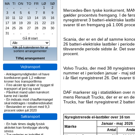
MA
TI
ON
TO
FR
LØ
SØ
1
2
-
-
-
-
-
Mercedes-Ben tyske konkurrent, MAN
3
4
5
6
7
8
9
gælder procentvis fremgang. I de fø
10
11
12
13
14
15
16
nyregistreret 3 batteri-elektriske lastbi
17
18
19
20
21
22
23
svarer til en fremgang på 1.006 proce
24
25
26
27
28
29
30
31
-
-
-
-
-
-
Gå til start
Scania, der er en del af samme konce
26 batteri-elektriske lastbiler i period
Klik på kalenderen for at
tilsvarende periode sidste år. Det sva
sortere arrangementer
procent.
Tilføj arrangement
Vejtransport
Volvo Trucks, der med 38 nyregistrered
nummer et i perioden januar - maj sids
-
Anklagemyndigheden vil have
i år fået nyregistreret 26. Det svarer
konfiskeret godt 1,2 millioner
kroner hos transportfirma
-
Fire-akslet tip-trailer er bygget til
transport af jord og sand
DAF markerer sig i statistikken over ny
-
Påvirket mand uden kørekort
kørte ind i lastbil
mens Renault Trucks, der er er en d
-
En indsats mod chaufførmangel
Trucks, har fået nyregistreret 2 batteri
skal inddrages i totalberedskabet
-
Bestanden er vokset med 9,3
procent siden juli 2020
Søtransport
Nyregistrerede el-lastbiler over 16 ton
Januar - maj
2026
-
En halv times daglig fysisk
Mærke
aktivitet kan forebygge alvorlig
Antal
Ande
stress
-
Tre rederier er indstillet til