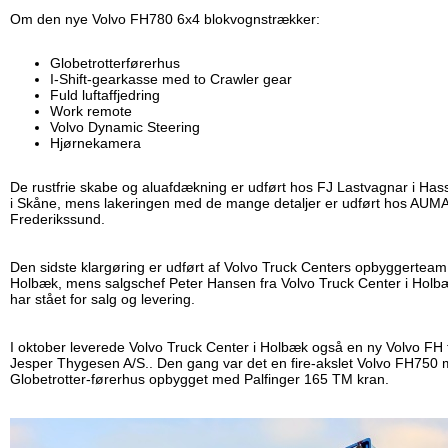
Om den nye Volvo FH780 6x4 blokvognstrækker:
Globetrotterførerhus
I-Shift-gearkasse med to Crawler gear
Fuld luftaffjedring
Work remote
Volvo Dynamic Steering
Hjørnekamera
De rustfrie skabe og aluafdækning er udført hos FJ Lastvagnar i Has
i Skåne, mens lakeringen med de mange detaljer er udført hos AUMA
Frederikssund.
Den sidste klargøring er udført af Volvo Truck Centers opbyggerteam 
Holbæk, mens salgschef Peter Hansen fra Volvo Truck Center i Holb
har stået for salg og levering.
I oktober leverede Volvo Truck Center i Holbæk også en ny Volvo FH t
Jesper Thygesen A/S.. Den gang var det en fire-akslet Volvo FH750
Globetrotter-førerhus opbygget med Palfinger 165 TM kran.