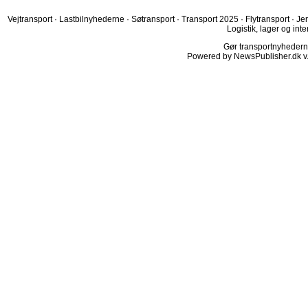
Vejtransport
·
Lastbilnyhederne
·
Søtransport
·
Transport 2025
·
Flytransport
·
Je
Logistik, lager og inte
Gør transportnyhederne.
Powered by NewsPublisher.dk v