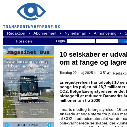
Redaktion
•
Abonnement
•
Nyhedsmail
•
Annoncering
•
S
Forsiden
Login
10 selskaber er udval
om at fange og lagre
Torsdag 22. maj 2025 kl: 13:51
Af:
Redakt
Energistyrelsen har udvalgt 10 sel
penge fra puljen på 28,7 milliarder 
CO2. Ifølge Energistyrelsen er det 
bidrage til at reducere Danmarks 
millioner ton fra 2030
I marts modtog Energistyrelsen 16 an
ønskede at søge støtte fra puljen med 
af CO2. I udbudsmaterialet var der sat 
prækvalificerede selskaber, der kunne
AUGUST 2026