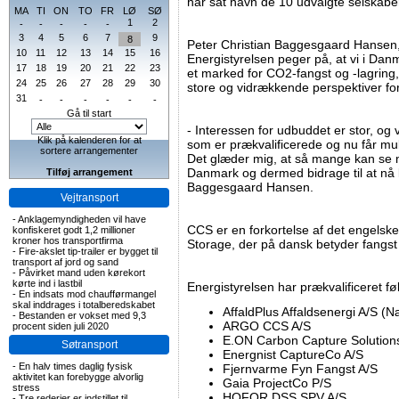
har sat navn de 10 udvalgte selskabe
MA
TI
ON
TO
FR
LØ
SØ
1
2
-
-
-
-
-
3
4
5
6
7
9
8
Peter Christian Baggesgaard Hansen, 
10
11
12
13
14
15
16
Energistyrelsen peger på, at vi i Danma
17
18
19
20
21
22
23
et marked for CO2-fangst og -lagring, 
24
25
26
27
28
29
30
store og vidrækkende perspektiver for
31
-
-
-
-
-
-
Gå til start
- Interessen for udbuddet er stor, og v
Klik på kalenderen for at
som er prækvalificerede og nu får muli
sortere arrangementer
Det glæder mig, at så mange kan se m
Danmark og dermed bidrage til at nå 
Tilføj arrangement
Baggesgaard Hansen.
Vejtransport
-
Anklagemyndigheden vil have
CCS er en forkortelse af det engels
konfiskeret godt 1,2 millioner
kroner hos transportfirma
Storage, der på dansk betyder fangst
-
Fire-akslet tip-trailer er bygget til
transport af jord og sand
-
Påvirket mand uden kørekort
kørte ind i lastbil
Energistyrelsen har prækvalificeret f
-
En indsats mod chaufførmangel
skal inddrages i totalberedskabet
AffaldPlus Affaldsenergi A/S (N
-
Bestanden er vokset med 9,3
ARGO CCS A/S
procent siden juli 2020
E.ON Carbon Capture Solutio
Søtransport
Energnist CaptureCo A/S
-
En halv times daglig fysisk
Fjernvarme Fyn Fangst A/S
aktivitet kan forebygge alvorlig
Gaia ProjectCo P/S
stress
HOFOR DSS SPV A/S
-
Tre rederier er indstillet til