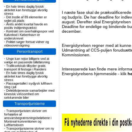
-
En halv times daglig fysisk
aktivitet kan forebygge alvorlig
I næste fase skal de prækvalificerede
stress
og budpris. De har deadline for indle
-
Det tredie af 89 elementer er
sejlet på plads
august. Derefter skal Energistyrelsen
-
Årets andet kvartal havde en
Deadline for endelige og bindende bu
positiv indtjeningvækst
december.
-
Kontrakt om overhalingsspor ved
Kalvebod i København er
underskrevet
-
Politiet søger fortsat vidner og
Energistyrelsen regner med at kunne ti
videoovervågning
Udmøntning af CCS-puljen forudsætte
Persontransport
Kommissionen.
-
Unge kan rejse billigere ved at
vælge en passende billetløsning
-
Trafikselskab tilbyder gratis
Interesserede kan finde mere informa
transport til festuge i Randers
-
En halv times daglig fysisk
Energistyrelsens hjemmeside - klik
he
aktivitet kan forebygge alvorlig
stress
-
Passagertallet i sydjysk lufthavn
steg i juli
-
Delebilstjeneste samarbejder med
kinesisk virksomhed om
selvkørende biler
Transportjuristerne
-
Transportjuristen skriver om
forhøjelse af
ansvarsbegrænsningsbeløbene i
Montreal-konventionen og
Luftfartsloven
-
Transportjuristerne skriver om ny