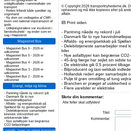
dom om gyldigheden af
voldgiftsaftaler i rammeaftaler om
© Copyright 2026 transportnyhederne.dk. Den
transport
ophavsret og må ikke kopieres eller på an
-
Retten frifandt både speditør og
aftale.
vognmand
-
Ny dom om vedtagelse af CMR-
loven ved national vejstransport af
Print siden
gods
-
Udlejningstrailere var involveret i
-
Pantning nåede ny rekord i juli
færdselsuheld - og ender som en
sag i Højesteret
-
Danmark får to nye havvindmøllepa
-
Affalds- og energiselskab på Sjælla
Magasinet Bus
-
Delebilstjeneste samarbejder med 
-
Magasinet Bus 6 - 2026 er
biler
udkommet
-
Nye asfalttyper kan begrænse CO2-
-
Magasinet Bus 5 - 2026 er
udkommet
-
45-årig færge har sejlet sin sidste tu
-
Magasinet Bus 4 - 2026 er
-
De elektriske gik 0,5 procent tilbage
udkommet
-
Bilproducent og taxi-selskab indled
-
Magasinet Bus 3 - 2026 er
udkommet
-
Hollandsk rederi øger samarbejde om
-
Magasinet Bus 2 - 2026 er
-
Pulje til grøn omstilling af tung vej
udkommet
-
Branchen er præget af usikkerhed o
Energi, miljø og klima
-
Flere varebiler er elektriske
-
Pantning nåede ny rekord i juli
Skriv din kommentar:
-
Danmark får to nye
havvindmølleparker
Alle felter skal udfyldes!
-
Affalds- og energiselskab på
Sjælland får ny genbrugschef
-
Delebilstjeneste samarbejder med
Titel:
kinesisk virksomhed om
selvkørende biler
Kommentar:
-
Nye asfalttyper kan begrænse
CO2-belastningen
Logistik, lager og intern transport