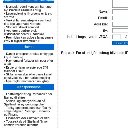
-
Islandsk rederi-koncern har taget
nyt kølehus i Aarhus i brug
Navn:
-
Lagerudlejning i Horsens er årets
største
Email:
-
Vækst får sengetøjsvirksomhed
til at leje lager ved Horsens
Adresse:
-
Stor industrivirksomhed
By:
investerer yderligere sit
distributionscenter i Rødekro
Indtast bogstaverne:
ÆØÅ
- så
-
Fremtiden kan udløse langt større
krav til digital infrastruktur
Havne
Bemærk: For at undgå misbrug bliver din IP
-
Dansk entreprenør skal ombygge
kaj i Hamburg
-
Havnemand forlader sin post efter
43 år
-
Esbjerg Havn investerede 748
millioner i 2025
-
Skibsfarten skal ikke være kanal
og skydeskive for narkosmugling
-
Nye regler mod narkosmugling:
Transportnavne
-
Lastbilimportør og -forhandler har
fået ny direktør
-
Affalds- og energiselskab på
Sjælland får ny genbrugschef
-
Tankvognsproducent har fået ny
salgsrådgiver i Sverige, Danmark
og Finland
-
Finansdirektør i lufthavn er død
-
Togselskab på Sjælland får ny
administrerende direktør