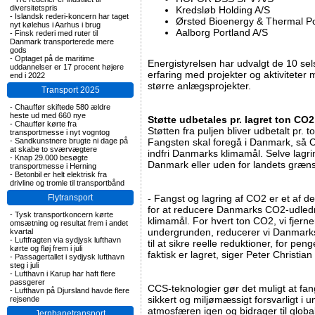
diversitetspris
Kredsløb Holding A/S
-
Islandsk rederi-koncern har taget
Ørsted Bioenergy & Thermal P
nyt kølehus i Aarhus i brug
Aalborg Portland A/S
-
Finsk rederi med ruter til
Danmark transporterede mere
gods
-
Optaget på de maritime
Energistyrelsen har udvalgt de 10 s
uddannelser er 17 procent højere
erfaring med projekter og aktiviteter 
end i 2022
større anlægsprojekter.
Transport 2025
-
Chauffør skiftede 580 ældre
heste ud med 660 nye
Støtte udbetales pr. lagret ton CO2
-
Chauffør kørte fra
Støtten fra puljen bliver udbetalt pr. 
transportmesse i nyt vogntog
-
Sandkunstnere brugte ni dage på
Fangsten skal foregå i Danmark, så C
at skabe to sværvægtere
indfri Danmarks klimamål. Selve lagr
-
Knap 29.000 besøgte
Danmark eller uden for landets græns
transportmesse i Herning
-
Betonbil er helt elektrisk fra
drivline og tromle til transportbånd
Flytransport
- Fangst og lagring af CO2 er et af de
for at reducere Danmarks CO2-udle
-
Tysk transportkoncern kørte
klimamål. For hvert ton CO2, vi fjerne
omsætning og resultat frem i andet
undergrunden, reducerer vi Danmarks 
kvartal
-
Luftfragten via sydjysk lufthavn
til at sikre reelle reduktioner, for pe
kørte og fløj frem i juli
faktisk er lagret, siger Peter Christ
-
Passagertallet i sydjysk lufthavn
steg i juli
-
Lufthavn i Karup har haft flere
passgerer
CCS-teknologier gør det muligt at fa
-
Lufthavn på Djursland havde flere
sikkert og miljømæssigt forsvarligt i 
rejsende
atmosfæren igen og bidrager til glob
Jernbanetransport