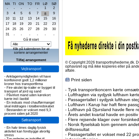
MA
TI
ON
TO
FR
LØ
SØ
1
2
-
-
-
-
-
3
4
5
6
7
9
8
10
11
12
13
14
15
16
17
18
19
20
21
22
23
24
25
26
27
28
29
30
31
-
-
-
-
-
-
Gå til start
Klik på kalenderen for at
sortere arrangementer
Tilføj arrangement
© Copyright 2026 transportnyhederne.dk. Den
ophavsret og må ikke kopieres eller på an
Vejtransport
aftale.
-
Anklagemyndigheden vil have
Print siden
konfiskeret godt 1,2 millioner
kroner hos transportfirma
-
Fire-akslet tip-trailer er bygget til
-
Tysk transportkoncern kørte omsætni
transport af jord og sand
-
Luftfragten via sydjysk lufthavn kørte 
-
Påvirket mand uden kørekort
kørte ind i lastbil
-
Passagertallet i sydjysk lufthavn steg 
-
En indsats mod chaufførmangel
-
Lufthavn i Karup har haft flere pass
skal inddrages i totalberedskabet
-
Lufthavn på Djursland havde flere r
-
Bestanden er vokset med 9,3
procent siden juli 2020
-
Årets andet kvartal havde en positiv
-
Flere rejsende klager over forsinked
Søtransport
-
Norsk flyselskab kom gennem andet 
-
En halv times daglig fysisk
driftsresultat
aktivitet kan forebygge alvorlig
-
Passagertallet er vokset med 22 pro
stress
-
Tre rederier er indstillet til