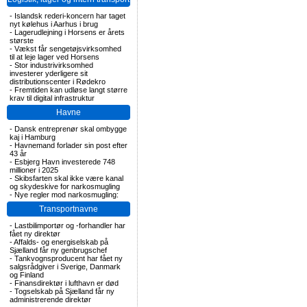
-
Islandsk rederi-koncern har taget
nyt kølehus i Aarhus i brug
-
Lagerudlejning i Horsens er årets
største
-
Vækst får sengetøjsvirksomhed
til at leje lager ved Horsens
-
Stor industrivirksomhed
investerer yderligere sit
distributionscenter i Rødekro
-
Fremtiden kan udløse langt større
krav til digital infrastruktur
Havne
-
Dansk entreprenør skal ombygge
kaj i Hamburg
-
Havnemand forlader sin post efter
43 år
-
Esbjerg Havn investerede 748
millioner i 2025
-
Skibsfarten skal ikke være kanal
og skydeskive for narkosmugling
-
Nye regler mod narkosmugling:
Transportnavne
-
Lastbilimportør og -forhandler har
fået ny direktør
-
Affalds- og energiselskab på
Sjælland får ny genbrugschef
-
Tankvognsproducent har fået ny
salgsrådgiver i Sverige, Danmark
og Finland
-
Finansdirektør i lufthavn er død
-
Togselskab på Sjælland får ny
administrerende direktør