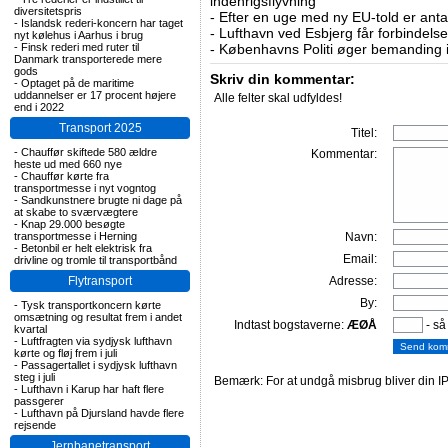
indenrigsflyvning
diversitetspris
-
Efter en uge med ny EU-told er antal
-
Islandsk rederi-koncern har taget
-
Lufthavn ved Esbjerg får forbindelse
nyt kølehus i Aarhus i brug
-
Finsk rederi med ruter til
-
Københavns Politi øger bemanding i
Danmark transporterede mere
gods
Skriv din kommentar:
-
Optaget på de maritime
uddannelser er 17 procent højere
Alle felter skal udfyldes!
end i 2022
Transport 2025
Titel:
-
Chauffør skiftede 580 ældre
Kommentar:
heste ud med 660 nye
-
Chauffør kørte fra
transportmesse i nyt vogntog
-
Sandkunstnere brugte ni dage på
at skabe to sværvægtere
-
Knap 29.000 besøgte
transportmesse i Herning
Navn:
-
Betonbil er helt elektrisk fra
Email:
drivline og tromle til transportbånd
Flytransport
Adresse:
By:
-
Tysk transportkoncern kørte
omsætning og resultat frem i andet
Indtast bogstaverne:
ÆØÅ
- så
kvartal
-
Luftfragten via sydjysk lufthavn
kørte og fløj frem i juli
-
Passagertallet i sydjysk lufthavn
steg i juli
Bemærk: For at undgå misbrug bliver din IP
-
Lufthavn i Karup har haft flere
passgerer
-
Lufthavn på Djursland havde flere
rejsende
Jernbanetransport