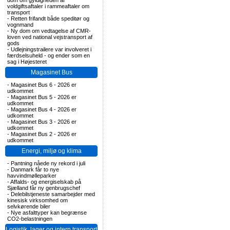
dom om gyldigheden af
voldgiftsaftaler i rammeaftaler om
transport
-
Retten frifandt både speditør og
vognmand
-
Ny dom om vedtagelse af CMR-
loven ved national vejstransport af
gods
-
Udlejningstrailere var involveret i
færdselsuheld - og ender som en
sag i Højesteret
Magasinet Bus
-
Magasinet Bus 6 - 2026 er
udkommet
-
Magasinet Bus 5 - 2026 er
udkommet
-
Magasinet Bus 4 - 2026 er
udkommet
-
Magasinet Bus 3 - 2026 er
udkommet
-
Magasinet Bus 2 - 2026 er
udkommet
Energi, miljø og klima
-
Pantning nåede ny rekord i juli
-
Danmark får to nye
havvindmølleparker
-
Affalds- og energiselskab på
Sjælland får ny genbrugschef
-
Delebilstjeneste samarbejder med
kinesisk virksomhed om
selvkørende biler
-
Nye asfalttyper kan begrænse
CO2-belastningen
Logistik, lager og intern transport