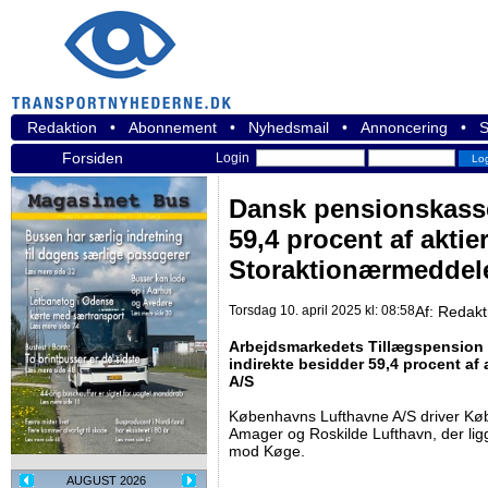
Redaktion
•
Abonnement
•
Nyhedsmail
•
Annoncering
•
S
Forsiden
Login
Dansk pensionskasse
59,4 procent af aktier
Storaktionærmeddel
Torsdag 10. april 2025 kl: 08:58
Af:
Redakt
Arbejdsmarkedets Tillægspension 
indirekte besidder 59,4 procent af
A/S
Københavns Lufthavne A/S driver Køb
Amager og Roskilde Lufthavn, der ligg
mod Køge.
AUGUST 2026