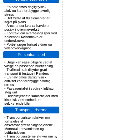
-
En halv times daglig fysisk
aktivitet kan forebygge alvorlig
stress
-
Det tredie af 89 elementer er
sejlet på plads
-
Årets andet kvartal havde en
positiv indtjeningvækst
-
Kontrakt om overhalingsspor ved
Kalvebod i København er
underskrevet
-
Politiet søger fortsat vidner og
videoovervågning
Persontransport
-
Unge kan rejse billigere ved at
vælge en passende billetløsning
-
Trafikselskab tilbyder gratis
transport til festuge i Randers
-
En halv times daglig fysisk
aktivitet kan forebygge alvorlig
stress
-
Passagertallet i sydjysk lufthavn
steg i juli
-
Delebilstjeneste samarbejder med
kinesisk virksomhed om
selvkørende biler
Transportjuristerne
-
Transportjuristen skriver om
forhøjelse af
ansvarsbegrænsningsbeløbene i
Montreal-konventionen og
Luftfartsloven
-
Transportjuristerne skriver om ny