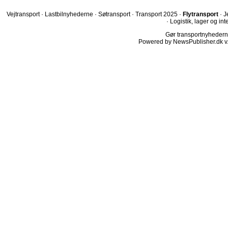
Vejtransport
·
Lastbilnyhederne
·
Søtransport
·
Transport 2025
·
Flytransport
·
J
·
Logistik, lager og int
Gør transportnyhederne.
Powered by NewsPublisher.dk v