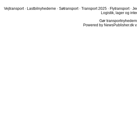
Vejtransport
·
Lastbilnyhederne
·
Søtransport
·
Transport 2025
·
Flytransport
·
Je
Logistik, lager og inte
Gør transportnyhederne.
Powered by NewsPublisher.dk v