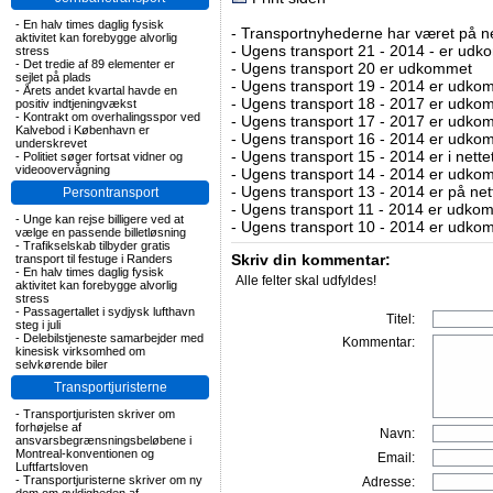
-
En halv times daglig fysisk
-
Transportnyhederne har været på net
aktivitet kan forebygge alvorlig
-
Ugens transport 21 - 2014 - er ud
stress
-
Det tredie af 89 elementer er
-
Ugens transport 20 er udkommet
sejlet på plads
-
Ugens transport 19 - 2014 er udko
-
Årets andet kvartal havde en
-
Ugens transport 18 - 2017 er udko
positiv indtjeningvækst
-
Kontrakt om overhalingsspor ved
-
Ugens transport 17 - 2017 er udko
Kalvebod i København er
-
Ugens transport 16 - 2014 er udko
underskrevet
-
Ugens transport 15 - 2014 er i nette
-
Politiet søger fortsat vidner og
videoovervågning
-
Ugens transport 14 - 2014 er udko
-
Ugens transport 13 - 2014 er på net
Persontransport
-
Ugens transport 11 - 2014 er udko
-
Unge kan rejse billigere ved at
-
Ugens transport 10 - 2014 er udko
vælge en passende billetløsning
-
Trafikselskab tilbyder gratis
Skriv din kommentar:
transport til festuge i Randers
-
En halv times daglig fysisk
Alle felter skal udfyldes!
aktivitet kan forebygge alvorlig
stress
-
Passagertallet i sydjysk lufthavn
Titel:
steg i juli
-
Delebilstjeneste samarbejder med
Kommentar:
kinesisk virksomhed om
selvkørende biler
Transportjuristerne
-
Transportjuristen skriver om
forhøjelse af
Navn:
ansvarsbegrænsningsbeløbene i
Montreal-konventionen og
Email:
Luftfartsloven
-
Transportjuristerne skriver om ny
Adresse: