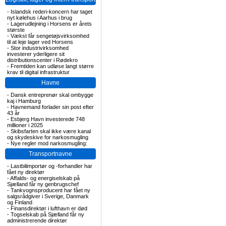
-
Islandsk rederi-koncern har taget
nyt kølehus i Aarhus i brug
-
Lagerudlejning i Horsens er årets
største
-
Vækst får sengetøjsvirksomhed
til at leje lager ved Horsens
-
Stor industrivirksomhed
investerer yderligere sit
distributionscenter i Rødekro
-
Fremtiden kan udløse langt større
krav til digital infrastruktur
Havne
-
Dansk entreprenør skal ombygge
kaj i Hamburg
-
Havnemand forlader sin post efter
43 år
-
Esbjerg Havn investerede 748
millioner i 2025
-
Skibsfarten skal ikke være kanal
og skydeskive for narkosmugling
-
Nye regler mod narkosmugling:
Transportnavne
-
Lastbilimportør og -forhandler har
fået ny direktør
-
Affalds- og energiselskab på
Sjælland får ny genbrugschef
-
Tankvognsproducent har fået ny
salgsrådgiver i Sverige, Danmark
og Finland
-
Finansdirektør i lufthavn er død
-
Togselskab på Sjælland får ny
administrerende direktør