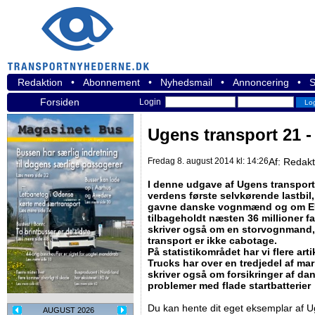
Redaktion
•
Abonnement
•
Nyhedsmail
•
Annoncering
•
S
Forsiden
Login
Ugens transport 21 -
Fredag 8. august 2014 kl: 14:26
Af:
Redakt
I denne udgave af Ugens transport 
verdens første selvkørende lastbil,
gavne danske vognmænd og om EU'
tilbageholdt næsten 36 millioner fa
skriver også om en storvognmand, d
transport er ikke cabotage.
På statistikområdet har vi flere art
Trucks har over en tredjedel af mark
skriver også om forsikringer af da
problemer med flade startbatterier
Du kan hente dit eget eksemplar af 
AUGUST 2026