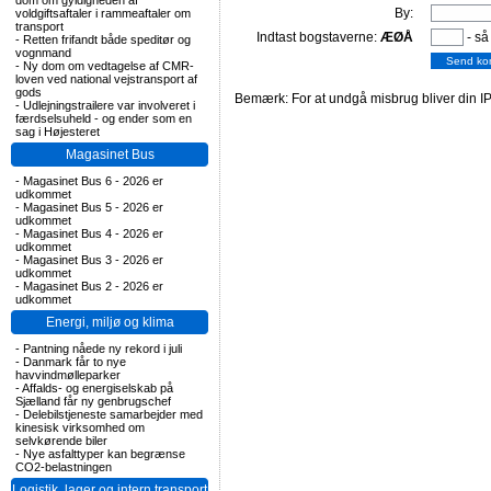
dom om gyldigheden af
By:
voldgiftsaftaler i rammeaftaler om
transport
Indtast bogstaverne:
ÆØÅ
- så
-
Retten frifandt både speditør og
vognmand
-
Ny dom om vedtagelse af CMR-
loven ved national vejstransport af
gods
Bemærk: For at undgå misbrug bliver din IP
-
Udlejningstrailere var involveret i
færdselsuheld - og ender som en
sag i Højesteret
Magasinet Bus
-
Magasinet Bus 6 - 2026 er
udkommet
-
Magasinet Bus 5 - 2026 er
udkommet
-
Magasinet Bus 4 - 2026 er
udkommet
-
Magasinet Bus 3 - 2026 er
udkommet
-
Magasinet Bus 2 - 2026 er
udkommet
Energi, miljø og klima
-
Pantning nåede ny rekord i juli
-
Danmark får to nye
havvindmølleparker
-
Affalds- og energiselskab på
Sjælland får ny genbrugschef
-
Delebilstjeneste samarbejder med
kinesisk virksomhed om
selvkørende biler
-
Nye asfalttyper kan begrænse
CO2-belastningen
Logistik, lager og intern transport