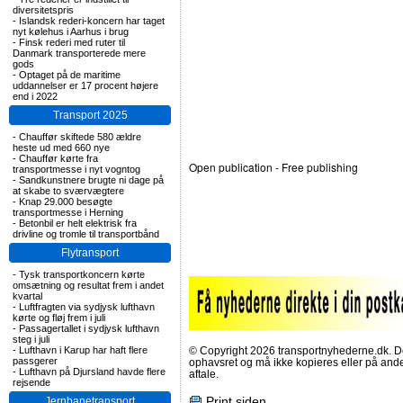
diversitetspris
-
Islandsk rederi-koncern har taget
nyt kølehus i Aarhus i brug
-
Finsk rederi med ruter til
Danmark transporterede mere
gods
-
Optaget på de maritime
uddannelser er 17 procent højere
end i 2022
Transport 2025
-
Chauffør skiftede 580 ældre
heste ud med 660 nye
-
Chauffør kørte fra
Open publication
- Free
publishing
transportmesse i nyt vogntog
-
Sandkunstnere brugte ni dage på
at skabe to sværvægtere
-
Knap 29.000 besøgte
transportmesse i Herning
-
Betonbil er helt elektrisk fra
drivline og tromle til transportbånd
Flytransport
-
Tysk transportkoncern kørte
omsætning og resultat frem i andet
kvartal
-
Luftfragten via sydjysk lufthavn
kørte og fløj frem i juli
-
Passagertallet i sydjysk lufthavn
steg i juli
-
Lufthavn i Karup har haft flere
© Copyright 2026 transportnyhederne.dk. Den
passgerer
ophavsret og må ikke kopieres eller på an
-
Lufthavn på Djursland havde flere
aftale.
rejsende
Print siden
Jernbanetransport