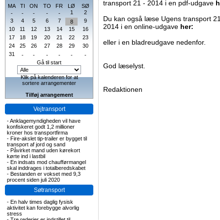
transport 21 - 2014 i en pdf-udgave
h
MA
TI
ON
TO
FR
LØ
SØ
1
2
-
-
-
-
-
Du kan også læse Ugens transport 21
3
4
5
6
7
9
8
2014 i en online-udgave
her:
10
11
12
13
14
15
16
17
18
19
20
21
22
23
eller i en bladreudgave nedenfor.
24
25
26
27
28
29
30
31
-
-
-
-
-
-
Gå til start
God læselyst.
Klik på kalenderen for at
sortere arrangementer
Redaktionen
Tilføj arrangement
Vejtransport
-
Anklagemyndigheden vil have
konfiskeret godt 1,2 millioner
kroner hos transportfirma
-
Fire-akslet tip-trailer er bygget til
transport af jord og sand
-
Påvirket mand uden kørekort
kørte ind i lastbil
-
En indsats mod chaufførmangel
skal inddrages i totalberedskabet
-
Bestanden er vokset med 9,3
procent siden juli 2020
Søtransport
-
En halv times daglig fysisk
aktivitet kan forebygge alvorlig
stress
-
Tre rederier er indstillet til