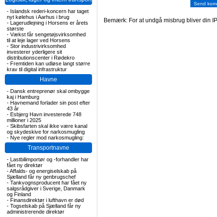
-
Islandsk rederi-koncern har taget
nyt kølehus i Aarhus i brug
Bemærk: For at undgå misbrug bliver din IP
-
Lagerudlejning i Horsens er årets
største
-
Vækst får sengetøjsvirksomhed
til at leje lager ved Horsens
-
Stor industrivirksomhed
investerer yderligere sit
distributionscenter i Rødekro
-
Fremtiden kan udløse langt større
krav til digital infrastruktur
Havne
-
Dansk entreprenør skal ombygge
kaj i Hamburg
-
Havnemand forlader sin post efter
43 år
-
Esbjerg Havn investerede 748
millioner i 2025
-
Skibsfarten skal ikke være kanal
og skydeskive for narkosmugling
-
Nye regler mod narkosmugling:
Transportnavne
-
Lastbilimportør og -forhandler har
fået ny direktør
-
Affalds- og energiselskab på
Sjælland får ny genbrugschef
-
Tankvognsproducent har fået ny
salgsrådgiver i Sverige, Danmark
og Finland
-
Finansdirektør i lufthavn er død
-
Togselskab på Sjælland får ny
administrerende direktør