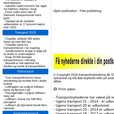
diversitetspris
-
Islandsk rederi-koncern har taget
nyt kølehus i Aarhus i brug
Open publication
- Free
publishing
-
Finsk rederi med ruter til
Danmark transporterede mere
gods
-
Optaget på de maritime
uddannelser er 17 procent højere
end i 2022
Transport 2025
-
Chauffør skiftede 580 ældre
heste ud med 660 nye
-
Chauffør kørte fra
transportmesse i nyt vogntog
-
Sandkunstnere brugte ni dage på
at skabe to sværvægtere
-
Knap 29.000 besøgte
transportmesse i Herning
-
Betonbil er helt elektrisk fra
drivline og tromle til transportbånd
Flytransport
© Copyright 2026 transportnyhederne.dk. Den
-
Tysk transportkoncern kørte
ophavsret og må ikke kopieres eller på an
omsætning og resultat frem i andet
aftale.
kvartal
-
Luftfragten via sydjysk lufthavn
Print siden
kørte og fløj frem i juli
-
Passagertallet i sydjysk lufthavn
steg i juli
-
Transportnyhederne har været på net
-
Lufthavn i Karup har haft flere
-
Ugens transport 21 - 2014 - er ud
passgerer
-
Ugens transport 20 er udkommet
-
Lufthavn på Djursland havde flere
rejsende
-
Ugens transport 19 - 2014 er udko
-
Ugens transport 18 - 2017 er udko
Jernbanetransport