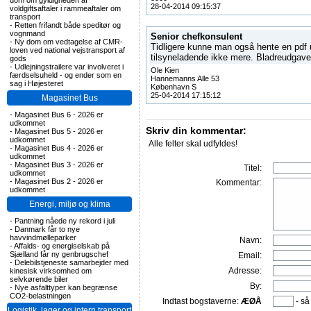
dom om gyldigheden af
28-04-2014 09:15:37
voldgiftsaftaler i rammeaftaler om
transport
-
Retten frifandt både speditør og
vognmand
Senior chefkonsulent
-
Ny dom om vedtagelse af CMR-
Tidligere kunne man også hente en pdf 
loven ved national vejstransport af
tilsyneladende ikke mere. Bladreudgaven
gods
-
Udlejningstrailere var involveret i
Ole Kien
færdselsuheld - og ender som en
Hannemanns Alle 53
sag i Højesteret
København S
25-04-2014 17:15:12
Magasinet Bus
-
Magasinet Bus 6 - 2026 er
udkommet
Skriv din kommentar:
-
Magasinet Bus 5 - 2026 er
udkommet
Alle felter skal udfyldes!
-
Magasinet Bus 4 - 2026 er
udkommet
-
Magasinet Bus 3 - 2026 er
Titel:
udkommet
-
Magasinet Bus 2 - 2026 er
Kommentar:
udkommet
Energi, miljø og klima
-
Pantning nåede ny rekord i juli
-
Danmark får to nye
havvindmølleparker
Navn:
-
Affalds- og energiselskab på
Sjælland får ny genbrugschef
Email:
-
Delebilstjeneste samarbejder med
Adresse:
kinesisk virksomhed om
selvkørende biler
By:
-
Nye asfalttyper kan begrænse
CO2-belastningen
Indtast bogstaverne:
ÆØÅ
- så
Logistik, lager og intern transport