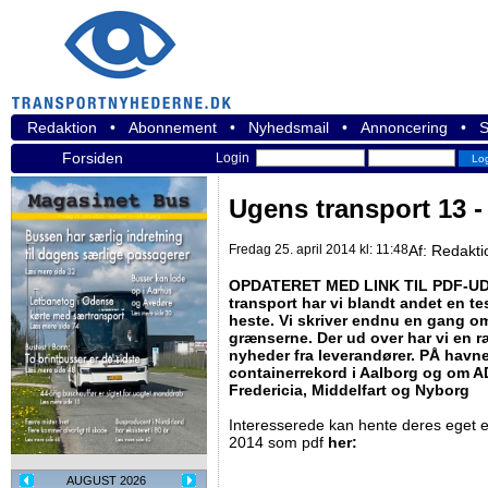
Redaktion
•
Abonnement
•
Nyhedsmail
•
Annoncering
•
S
Forsiden
Login
Ugens transport 13 - 
Fredag 25. april 2014 kl: 11:48
Af:
Redakti
OPDATERET MED LINK TIL PDF-UDG
transport har vi blandt andet en te
heste. Vi skriver endnu en gang o
grænserne. Der ud over har vi en r
nyheder fra leverandører. PÅ havn
containerrekord i Aalborg og om AD
Fredericia, Middelfart og Nyborg
Interesserede kan hente deres eget e
2014 som pdf
her:
AUGUST 2026