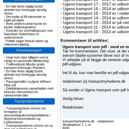
-
Ugens transport 17 - 2017 er udko
-
En halv times daglig fysisk
-
Ugens transport 16 - 2014 er udko
aktivitet kan forebygge alvorlig
-
Ugens transport 15 - 2014 er i nette
stress
-
Det tredie af 89 elementer er
-
Ugens transport 14 - 2014 er udko
sejlet på plads
-
Ugens transport 13 - 2014 er på net
-
Årets andet kvartal havde en
-
Ugens transport 11 - 2014 er udko
positiv indtjeningvækst
-
Kontrakt om overhalingsspor ved
-
Ugens transport 10 - 2014 er udko
Kalvebod i København er
underskrevet
Kommentarer til artiklen:
-
Politiet søger fortsat vidner og
videoovervågning
Ugens transport som pdf - send en m
Persontransport
Tak for kommentaren. Det viser, at der 
selvom bladre-systemer bliver rost af 
-
Unge kan rejse billigere ved at
Vi arbejder på at lægge de seneste udga
vælge en passende billetløsning
pdf-udgave.
-
Trafikselskab tilbyder gratis
transport til festuge i Randers
-
En halv times daglig fysisk
Ind til da, kan man bestille en pdf-udga
aktivitet kan forebygge alvorlig
stress
redaktionen (a) transportnyhederne.dk
-
Passagertallet i sydjysk lufthavn
steg i juli
-
Delebilstjeneste samarbejder med
Så sender vi Ugens transport som pdf hu
kinesisk virksomhed om
selvkørende biler
Venlig hilsen
Transportjuristerne
Redaktionen
-
Transportjuristen skriver om
forhøjelse af
ansvarsbegrænsningsbeløbene i
Montreal-konventionen og
transportnyhederne.dk - redaktionen
Luftfartsloven
Skolebakken 7, 1. tv
-
Transportjuristerne skriver om ny
8000