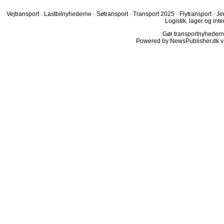
Vejtransport
·
Lastbilnyhederne
·
Søtransport
·
Transport 2025
·
Flytransport
·
Je
Logistik, lager og inte
Gør transportnyhederne.
Powered by NewsPublisher.dk v