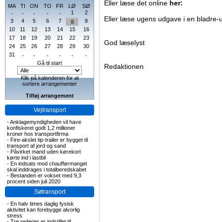
Eller læse det online
her:
MA
TI
ON
TO
FR
LØ
SØ
1
2
-
-
-
-
-
Eller læse ugens udgave i en bladre-
3
4
5
6
7
9
8
10
11
12
13
14
15
16
17
18
19
20
21
22
23
God læselyst
24
25
26
27
28
29
30
31
-
-
-
-
-
-
Gå til start
Redaktionen
Klik på kalenderen for at
sortere arrangementer
Tilføj arrangement
Vejtransport
-
Anklagemyndigheden vil have
konfiskeret godt 1,2 millioner
kroner hos transportfirma
-
Fire-akslet tip-trailer er bygget til
transport af jord og sand
-
Påvirket mand uden kørekort
kørte ind i lastbil
-
En indsats mod chaufførmangel
skal inddrages i totalberedskabet
-
Bestanden er vokset med 9,3
procent siden juli 2020
Søtransport
-
En halv times daglig fysisk
aktivitet kan forebygge alvorlig
stress
-
Tre rederier er indstillet til