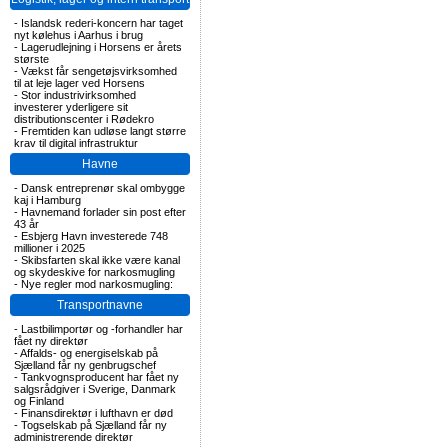
-
Islandsk rederi-koncern har taget
nyt kølehus i Aarhus i brug
-
Lagerudlejning i Horsens er årets
største
-
Vækst får sengetøjsvirksomhed
til at leje lager ved Horsens
-
Stor industrivirksomhed
investerer yderligere sit
distributionscenter i Rødekro
-
Fremtiden kan udløse langt større
krav til digital infrastruktur
Havne
-
Dansk entreprenør skal ombygge
kaj i Hamburg
-
Havnemand forlader sin post efter
43 år
-
Esbjerg Havn investerede 748
millioner i 2025
-
Skibsfarten skal ikke være kanal
og skydeskive for narkosmugling
-
Nye regler mod narkosmugling:
Transportnavne
-
Lastbilimportør og -forhandler har
fået ny direktør
-
Affalds- og energiselskab på
Sjælland får ny genbrugschef
-
Tankvognsproducent har fået ny
salgsrådgiver i Sverige, Danmark
og Finland
-
Finansdirektør i lufthavn er død
-
Togselskab på Sjælland får ny
administrerende direktør