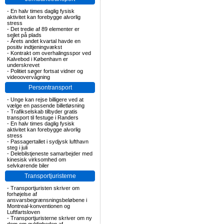
-
En halv times daglig fysisk
aktivitet kan forebygge alvorlig
stress
-
Det tredie af 89 elementer er
sejlet på plads
-
Årets andet kvartal havde en
positiv indtjeningvækst
-
Kontrakt om overhalingsspor ved
Kalvebod i København er
underskrevet
-
Politiet søger fortsat vidner og
videoovervågning
Persontransport
-
Unge kan rejse billigere ved at
vælge en passende billetløsning
-
Trafikselskab tilbyder gratis
transport til festuge i Randers
-
En halv times daglig fysisk
aktivitet kan forebygge alvorlig
stress
-
Passagertallet i sydjysk lufthavn
steg i juli
-
Delebilstjeneste samarbejder med
kinesisk virksomhed om
selvkørende biler
Transportjuristerne
-
Transportjuristen skriver om
forhøjelse af
ansvarsbegrænsningsbeløbene i
Montreal-konventionen og
Luftfartsloven
-
Transportjuristerne skriver om ny