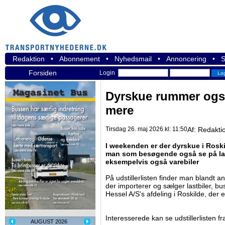
Redaktion
•
Abonnement
•
Nyhedsmail
•
Annoncering
•
S
Forsiden
Login
Dyrskue rummer også
mere
Tirsdag 26. maj 2026 kl: 11:50
Af:
Redakti
I weekenden er der dyrskue i Roski
man som besøgende også se på la
eksempelvis også varebiler
På udstillerlisten finder man blandt 
der importerer og sælger lastbiler, bu
Hessel A/S's afdeling i Roskilde, der 
Interesserede kan se udstillerlisten 
AUGUST 2026