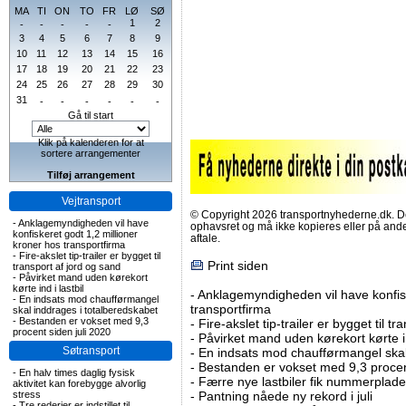
MA
TI
ON
TO
FR
LØ
SØ
1
2
-
-
-
-
-
3
4
5
6
7
8
9
10
11
12
13
14
15
16
17
18
19
20
21
22
23
24
25
26
27
28
29
30
31
-
-
-
-
-
-
Gå til start
Klik på kalenderen for at
sortere arrangementer
Tilføj arrangement
Vejtransport
© Copyright 2026 transportnyhederne.dk. Den
-
Anklagemyndigheden vil have
ophavsret og må ikke kopieres eller på an
konfiskeret godt 1,2 millioner
aftale.
kroner hos transportfirma
-
Fire-akslet tip-trailer er bygget til
Print siden
transport af jord og sand
-
Påvirket mand uden kørekort
kørte ind i lastbil
-
Anklagemyndigheden vil have konfisk
-
En indsats mod chaufførmangel
transportfirma
skal inddrages i totalberedskabet
-
Bestanden er vokset med 9,3
-
Fire-akslet tip-trailer er bygget til t
procent siden juli 2020
-
Påvirket mand uden kørekort kørte in
Søtransport
-
En indsats mod chaufførmangel skal
-
Bestanden er vokset med 9,3 procent
-
En halv times daglig fysisk
-
Færre nye lastbiler fik nummerplader 
aktivitet kan forebygge alvorlig
stress
-
Pantning nåede ny rekord i juli
-
Tre rederier er indstillet til