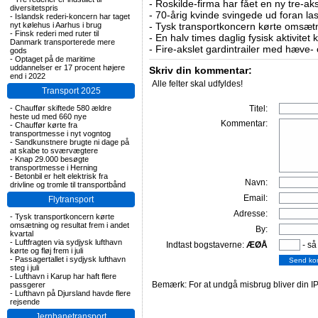
-
Roskilde-firma har fået en ny tre-aksl
diversitetspris
-
70-årig kvinde svingede ud foran las
-
Islandsk rederi-koncern har taget
nyt kølehus i Aarhus i brug
-
Tysk transportkoncern kørte omsætni
-
Finsk rederi med ruter til
-
En halv times daglig fysisk aktivitet
Danmark transporterede mere
-
Fire-akslet gardintrailer med hæve-
gods
-
Optaget på de maritime
uddannelser er 17 procent højere
Skriv din kommentar:
end i 2022
Alle felter skal udfyldes!
Transport 2025
-
Chauffør skiftede 580 ældre
Titel:
heste ud med 660 nye
Kommentar:
-
Chauffør kørte fra
transportmesse i nyt vogntog
-
Sandkunstnere brugte ni dage på
at skabe to sværvægtere
-
Knap 29.000 besøgte
transportmesse i Herning
-
Betonbil er helt elektrisk fra
Navn:
drivline og tromle til transportbånd
Email:
Flytransport
Adresse:
-
Tysk transportkoncern kørte
omsætning og resultat frem i andet
By:
kvartal
-
Luftfragten via sydjysk lufthavn
Indtast bogstaverne:
ÆØÅ
- så
kørte og fløj frem i juli
-
Passagertallet i sydjysk lufthavn
steg i juli
-
Lufthavn i Karup har haft flere
Bemærk: For at undgå misbrug bliver din IP
passgerer
-
Lufthavn på Djursland havde flere
rejsende
Jernbanetransport