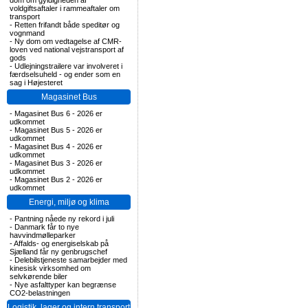
dom om gyldigheden af
voldgiftsaftaler i rammeaftaler om
transport
-
Retten frifandt både speditør og
vognmand
-
Ny dom om vedtagelse af CMR-
loven ved national vejstransport af
gods
-
Udlejningstrailere var involveret i
færdselsuheld - og ender som en
sag i Højesteret
Magasinet Bus
-
Magasinet Bus 6 - 2026 er
udkommet
-
Magasinet Bus 5 - 2026 er
udkommet
-
Magasinet Bus 4 - 2026 er
udkommet
-
Magasinet Bus 3 - 2026 er
udkommet
-
Magasinet Bus 2 - 2026 er
udkommet
Energi, miljø og klima
-
Pantning nåede ny rekord i juli
-
Danmark får to nye
havvindmølleparker
-
Affalds- og energiselskab på
Sjælland får ny genbrugschef
-
Delebilstjeneste samarbejder med
kinesisk virksomhed om
selvkørende biler
-
Nye asfalttyper kan begrænse
CO2-belastningen
Logistik, lager og intern transport