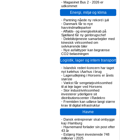
-
Magasinet Bus 2 - 2026 er
udkommet
Energi, miljø og klima
-
Pantning nåede ny rekord i juli
-
Danmark får to nye
havvindmølleparker
-
Affalds- og energiselskab på
Sjælland får ny genbrugschef
-
Delebilstjeneste samarbejder med
kinesisk virksomhed om
selvkørende biler
-
Nye asfalttyper kan begrænse
CO2-belastningen
Logistik, lager og intern transport
-
Islandsk rederi-koncern har taget
nyt kølehus i Aarhus i brug
-
Lagerudlejning i Horsens er årets
største
-
Vækst får sengetøjsvirksomhed
til at leje lager ved Horsens
-
Stor industrivirksomhed
investerer yderligere sit
distributionscenter i Rødekro
-
Fremtiden kan udløse langt større
krav til digital infrastruktur
Havne
-
Dansk entreprenør skal ombygge
kaj i Hamburg
-
Havnemand forlader sin post efter
43 år
-
Esbjerg Havn investerede 748
millioner i 2025