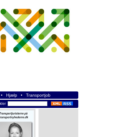
•
Hjælp
•
Transportjob
ikler