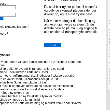
resse:
Du skal blot trykke på bestil nedenfor
og udfylde skemaet på den side, der
dukker op, og til sidst trykke bestil.
Når vi har modtaget din bestilling og
aktiveret dig i vores system, får du
ig (Automatisk login)
direkte besked på mail - og adgang til
alle artikler på transportnyhederne.dk.
deord?
nyheder
yndigheden vil have konfiskeret godt 1,2 millioner kroner hos
irma
et tip-trailer er bygget til transport af jord og sand
mand uden kørekort kørte ind i lastbil
ts mod chaufførmangel skal inddrages i totalberedskabet
n er vokset med 9,3 procent siden juli 2020
 lastbiler fik nummerplader på i juli
 rejse billigere ved at vælge en passende billetløsning
skab tilbyder gratis transport til festuge i Randers
nåede ny rekord i juli
firma har fået en ny tre-akslet citytrailer med tip
vinde svingede ud foran lastbil
sportkoncern kørte omsætning og resultat frem i andet kvartal