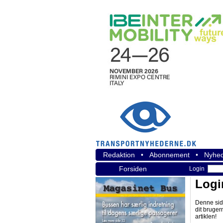
Redaktion
•
Abonnement
•
Nyhed
Forsiden
Login
Logi
Denne sid
dit bruger
artiklen!