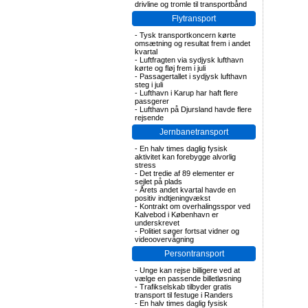
drivline og tromle til transportbånd
Flytransport
-
Tysk transportkoncern kørte
omsætning og resultat frem i andet
kvartal
-
Luftfragten via sydjysk lufthavn
kørte og fløj frem i juli
-
Passagertallet i sydjysk lufthavn
steg i juli
-
Lufthavn i Karup har haft flere
passgerer
-
Lufthavn på Djursland havde flere
rejsende
Jernbanetransport
-
En halv times daglig fysisk
aktivitet kan forebygge alvorlig
stress
-
Det tredie af 89 elementer er
sejlet på plads
-
Årets andet kvartal havde en
positiv indtjeningvækst
-
Kontrakt om overhalingsspor ved
Kalvebod i København er
underskrevet
-
Politiet søger fortsat vidner og
videoovervågning
Persontransport
-
Unge kan rejse billigere ved at
vælge en passende billetløsning
-
Trafikselskab tilbyder gratis
transport til festuge i Randers
-
En halv times daglig fysisk