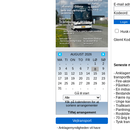
E-mail ad
Kodeord:
Husk m
Glemt Ko
AUGUST 2026
MA
TI
ON
TO
FR
LØ
SØ
1
2
-
-
-
-
-
Seneste 
3
4
5
6
7
9
8
-
Anklagem
10
11
12
13
14
15
16
transportf
17
18
19
20
21
22
23
-
Fire-aksl
24
25
26
27
28
29
30
-
Påvirket 
31
-
-
-
-
-
-
-
En indsa
Gå til start
-
Bestande
-
Færre nye
-
Unge kan
Klik på kalenderen for at
sortere arrangementer
-
Trafiksel
-
Pantning 
Tilføj arrangement
-
Roskilde-
-
70-årig k
Vejtransport
-
Tysk tran
-
Anklagemyndigheden vil have