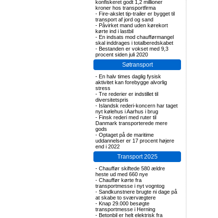
konfiskeret godt 1,2 millioner
kroner hos transportfirma
-
Fire-akslet tip-trailer er bygget til
transport af jord og sand
-
Påvirket mand uden kørekort
kørte ind i lastbil
-
En indsats mod chaufførmangel
skal inddrages i totalberedskabet
-
Bestanden er vokset med 9,3
procent siden juli 2020
Søtransport
-
En halv times daglig fysisk
aktivitet kan forebygge alvorlig
stress
-
Tre rederier er indstillet til
diversitetspris
-
Islandsk rederi-koncern har taget
nyt kølehus i Aarhus i brug
-
Finsk rederi med ruter til
Danmark transporterede mere
gods
-
Optaget på de maritime
uddannelser er 17 procent højere
end i 2022
Transport 2025
-
Chauffør skiftede 580 ældre
heste ud med 660 nye
-
Chauffør kørte fra
transportmesse i nyt vogntog
-
Sandkunstnere brugte ni dage på
at skabe to sværvægtere
-
Knap 29.000 besøgte
transportmesse i Herning
-
Betonbil er helt elektrisk fra