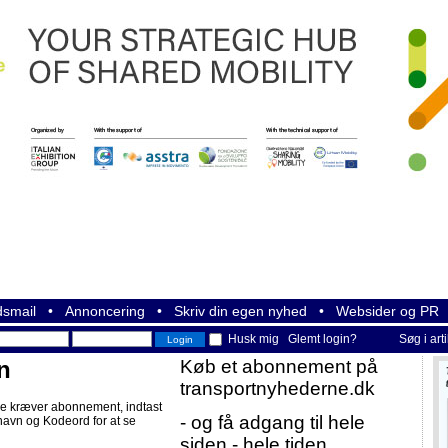
smail
•
Annoncering
•
Skriv din egen nyhed
•
Websider og PR
Husk mig
Glemt login?
Søg i art
n
Køb et abonnement på
transportnyhederne.dk
e kræver abonnement, indtast
- og få adgang til hele
navn og Kodeord for at se
siden - hele tiden