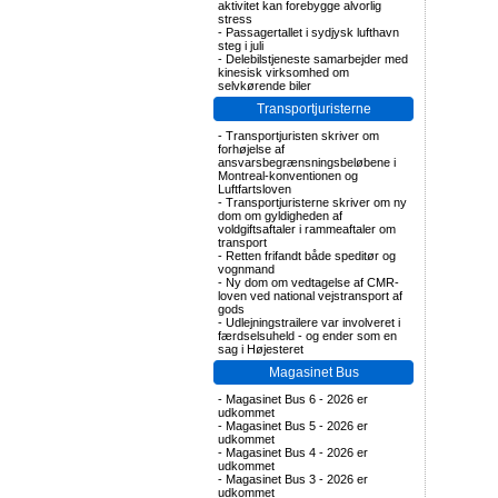
aktivitet kan forebygge alvorlig
stress
-
Passagertallet i sydjysk lufthavn
steg i juli
-
Delebilstjeneste samarbejder med
kinesisk virksomhed om
selvkørende biler
Transportjuristerne
-
Transportjuristen skriver om
forhøjelse af
ansvarsbegrænsningsbeløbene i
Montreal-konventionen og
Luftfartsloven
-
Transportjuristerne skriver om ny
dom om gyldigheden af
voldgiftsaftaler i rammeaftaler om
transport
-
Retten frifandt både speditør og
vognmand
-
Ny dom om vedtagelse af CMR-
loven ved national vejstransport af
gods
-
Udlejningstrailere var involveret i
færdselsuheld - og ender som en
sag i Højesteret
Magasinet Bus
-
Magasinet Bus 6 - 2026 er
udkommet
-
Magasinet Bus 5 - 2026 er
udkommet
-
Magasinet Bus 4 - 2026 er
udkommet
-
Magasinet Bus 3 - 2026 er
udkommet