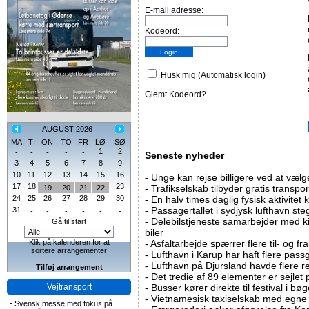
E-mail adresse:
Kodeord:
Husk mig (Automatisk login)
Glemt Kodeord?
AUGUST 2026
MA
TI
ON
TO
FR
LØ
SØ
1
2
-
-
-
-
-
Seneste nyheder
3
4
5
6
7
8
9
10
11
12
13
14
15
16
-
Unge kan rejse billigere ved at vælg
17
18
23
-
Trafikselskab tilbyder gratis transpor
19
20
21
22
24
25
26
27
28
29
30
-
En halv times daglig fysisk aktivitet
-
Passagertallet i sydjysk lufthavn steg 
31
-
-
-
-
-
-
-
Delebilstjeneste samarbejder med 
Gå til start
biler
Klik på kalenderen for at
-
Asfaltarbejde spærrer flere til- og 
sortere arrangementer
-
Lufthavn i Karup har haft flere pass
-
Lufthavn på Djursland havde flere r
Tilføj arrangement
-
Det tredie af 89 elementer er sejlet 
Vejtransport
-
Busser kører direkte til festival i 
-
Vietnamesisk taxiselskab med egne e
-
Svensk messe med fokus på