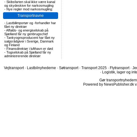
-
Skibsfarten skal ikke være kanal
og skydeskive for narkosmugling
-
Nye regler mod narkosmugling:
Transportnavne
-
Lastbilimportør og -forhandler har
fået ny direktør
-
Affalds- og energiselskab på
Sjælland får ny genbrugschef
-
Tankvognsproducent har fået ny
salgsrådgiver i Sverige, Danmark
og Finland
-
Finansdirektør i lufthavn er død
-
Togselskab på Sjælland får ny
administrerende direktør
Vejtransport
·
Lastbilnyhederne
·
Søtransport
·
Transport 2025
·
Flytransport
·
Je
·
Logistik, lager og int
Gør transportnyhederne.
Powered by NewsPublisher.dk v