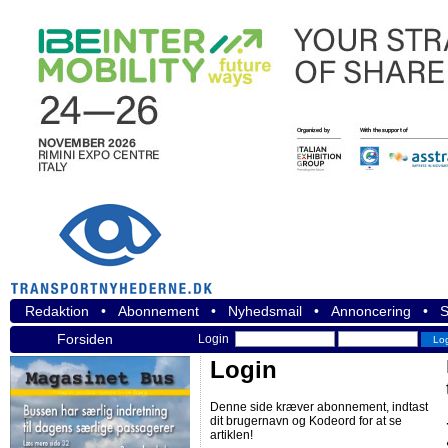
Redaktion
•
Abonnement
•
Nyhedsmail
•
Annoncering
•
S
Forsiden
Login
Login
Denne side kræver abonnement, indtast
dit brugernavn og Kodeord for at se
artiklen!