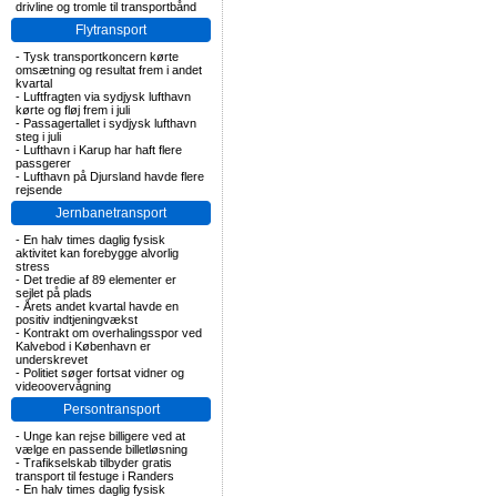
drivline og tromle til transportbånd
Flytransport
-
Tysk transportkoncern kørte
omsætning og resultat frem i andet
kvartal
-
Luftfragten via sydjysk lufthavn
kørte og fløj frem i juli
-
Passagertallet i sydjysk lufthavn
steg i juli
-
Lufthavn i Karup har haft flere
passgerer
-
Lufthavn på Djursland havde flere
rejsende
Jernbanetransport
-
En halv times daglig fysisk
aktivitet kan forebygge alvorlig
stress
-
Det tredie af 89 elementer er
sejlet på plads
-
Årets andet kvartal havde en
positiv indtjeningvækst
-
Kontrakt om overhalingsspor ved
Kalvebod i København er
underskrevet
-
Politiet søger fortsat vidner og
videoovervågning
Persontransport
-
Unge kan rejse billigere ved at
vælge en passende billetløsning
-
Trafikselskab tilbyder gratis
transport til festuge i Randers
-
En halv times daglig fysisk