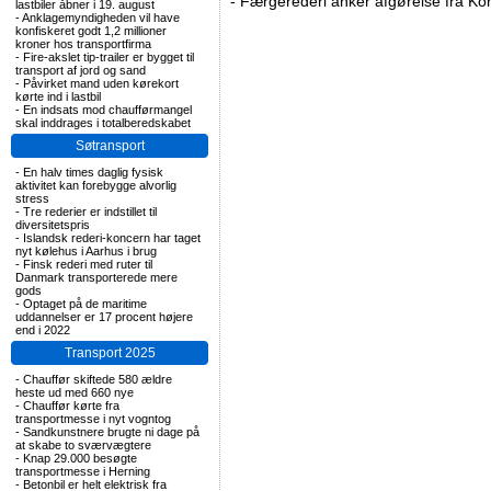
-
Færgerederi anker afgørelse fra Ko
lastbiler åbner i 19. august
-
Anklagemyndigheden vil have
konfiskeret godt 1,2 millioner
kroner hos transportfirma
-
Fire-akslet tip-trailer er bygget til
transport af jord og sand
-
Påvirket mand uden kørekort
kørte ind i lastbil
-
En indsats mod chaufførmangel
skal inddrages i totalberedskabet
Søtransport
-
En halv times daglig fysisk
aktivitet kan forebygge alvorlig
stress
-
Tre rederier er indstillet til
diversitetspris
-
Islandsk rederi-koncern har taget
nyt kølehus i Aarhus i brug
-
Finsk rederi med ruter til
Danmark transporterede mere
gods
-
Optaget på de maritime
uddannelser er 17 procent højere
end i 2022
Transport 2025
-
Chauffør skiftede 580 ældre
heste ud med 660 nye
-
Chauffør kørte fra
transportmesse i nyt vogntog
-
Sandkunstnere brugte ni dage på
at skabe to sværvægtere
-
Knap 29.000 besøgte
transportmesse i Herning
-
Betonbil er helt elektrisk fra