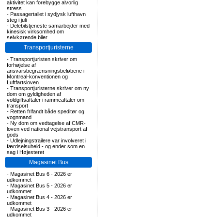
aktivitet kan forebygge alvorlig
stress
-
Passagertallet i sydjysk lufthavn
steg i juli
-
Delebilstjeneste samarbejder med
kinesisk virksomhed om
selvkørende biler
Transportjuristerne
-
Transportjuristen skriver om
forhøjelse af
ansvarsbegrænsningsbeløbene i
Montreal-konventionen og
Luftfartsloven
-
Transportjuristerne skriver om ny
dom om gyldigheden af
voldgiftsaftaler i rammeaftaler om
transport
-
Retten frifandt både speditør og
vognmand
-
Ny dom om vedtagelse af CMR-
loven ved national vejstransport af
gods
-
Udlejningstrailere var involveret i
færdselsuheld - og ender som en
sag i Højesteret
Magasinet Bus
-
Magasinet Bus 6 - 2026 er
udkommet
-
Magasinet Bus 5 - 2026 er
udkommet
-
Magasinet Bus 4 - 2026 er
udkommet
-
Magasinet Bus 3 - 2026 er
udkommet