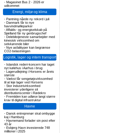
-
Magasinet Bus 2 - 2026 er
udkommet
Energi, miljø og klima
-
Pantning nåede ny rekord i juli
-
Danmark får to nye
havvindmølleparker
-
Affalds- og energiselskab på
Sjælland får ny genbrugschef
-
Delebilstjeneste samarbejder med
kinesisk virksomhed om
selvkørende biler
-
Nye asfalttyper kan begrænse
CO2-belastningen
Logistik, lager og intern transport
-
Islandsk rederi-koncern har taget
nyt kølehus i Aarhus i brug
-
Lagerudlejning i Horsens er årets
største
-
Vækst får sengetøjsvirksomhed
til at leje lager ved Horsens
-
Stor industrivirksomhed
investerer yderligere sit
distributionscenter i Rødekro
-
Fremtiden kan udløse langt større
krav til digital infrastruktur
Havne
-
Dansk entreprenør skal ombygge
kaj i Hamburg
-
Havnemand forlader sin post efter
43 år
-
Esbjerg Havn investerede 748
millioner i 2025