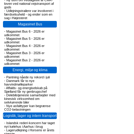
-
Ny dom om vedtagelse af CMR-
loven ved national vejstransport af
gods
-
Udlejningstrailere var involveret i
færdselsuheld - og ender som en
sag i Højesteret
Magasinet Bus
-
Magasinet Bus 6 - 2026 er
udkommet
-
Magasinet Bus 5 - 2026 er
udkommet
-
Magasinet Bus 4 - 2026 er
udkommet
-
Magasinet Bus 3 - 2026 er
udkommet
-
Magasinet Bus 2 - 2026 er
udkommet
Energi, miljø og klima
-
Pantning nåede ny rekord i juli
-
Danmark får to nye
havvindmølleparker
-
Affalds- og energiselskab på
Sjælland får ny genbrugschef
-
Delebilstjeneste samarbejder med
kinesisk virksomhed om
selvkørende biler
-
Nye asfalttyper kan begrænse
CO2-belastningen
Logistik, lager og intern transport
-
Islandsk rederi-koncern har taget
nyt kølehus i Aarhus i brug
-
Lagerudlejning i Horsens er årets
største