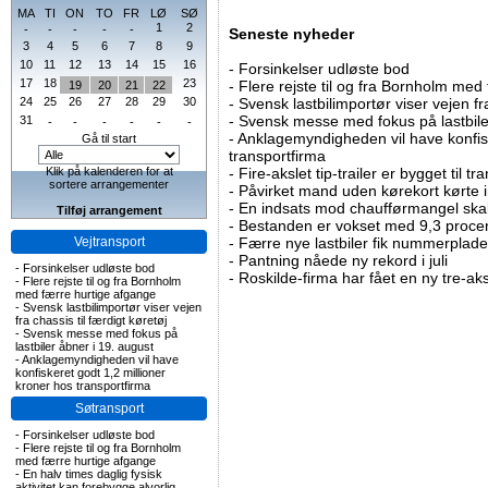
MA
TI
ON
TO
FR
LØ
SØ
1
2
-
-
-
-
-
Seneste nyheder
3
4
5
6
7
8
9
10
11
12
13
14
15
16
-
Forsinkelser udløste bod
17
18
23
-
Flere rejste til og fra Bornholm med
19
20
21
22
24
25
26
27
28
29
30
-
Svensk lastbilimportør viser vejen fra
-
Svensk messe med fokus på lastbile
31
-
-
-
-
-
-
-
Anklagemyndigheden vil have konfisk
Gå til start
transportfirma
Klik på kalenderen for at
-
Fire-akslet tip-trailer er bygget til t
sortere arrangementer
-
Påvirket mand uden kørekort kørte in
-
En indsats mod chaufførmangel skal
Tilføj arrangement
-
Bestanden er vokset med 9,3 procent
Vejtransport
-
Færre nye lastbiler fik nummerplader 
-
Pantning nåede ny rekord i juli
-
Forsinkelser udløste bod
-
Roskilde-firma har fået en ny tre-aksl
-
Flere rejste til og fra Bornholm
med færre hurtige afgange
-
Svensk lastbilimportør viser vejen
fra chassis til færdigt køretøj
-
Svensk messe med fokus på
lastbiler åbner i 19. august
-
Anklagemyndigheden vil have
konfiskeret godt 1,2 millioner
kroner hos transportfirma
Søtransport
-
Forsinkelser udløste bod
-
Flere rejste til og fra Bornholm
med færre hurtige afgange
-
En halv times daglig fysisk
aktivitet kan forebygge alvorlig