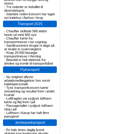
stress
-
Tre rederier er indstillet til
diversitetspris
-
Islandsk rederi-koncern har taget
nyt kølehus i Aarhus i brug
Transport 2025
-
Chauffør skiftede 580 ældre
heste ud med 660 nye
-
Chauffør kørte fra
transportmesse i nyt vogntog
-
Sandkunstnere brugte ni dage på
at skabe to sværvægtere
-
Knap 29.000 besøgte
transportmesse i Herning
-
Betonbil er helt elektrisk fra
drivline og tromle til transportbånd
Flytransport
-
Ny enighed aflyste
arbejdsnedlæggelser hos norsk
kabinepersonale
-
Tysk transportkoncern kørte
omsætning og resultat frem i andet
kvartal
-
Luftfragten via sydjysk lufthavn
kørte og fløj frem i juli
-
Passagertallet i sydjysk lufthavn
steg i juli
-
Lufthavn i Karup har haft flere
passgerer
Jernbanetransport
-
En halv times daglig fysisk
aktivitet kan forebygge alvorlig