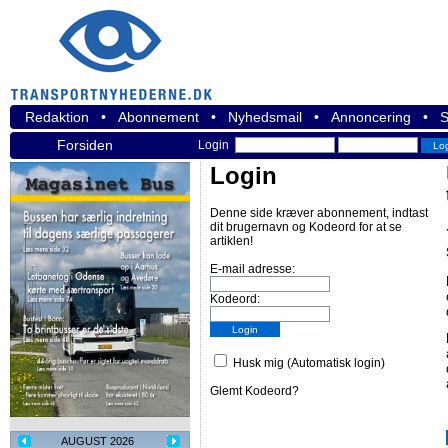
Redaktion
•
Abonnement
•
Nyhedsmail
•
Annoncering
•
S
Forsiden
Login
Login
Denne side kræver abonnement, indtast
dit brugernavn og Kodeord for at se
artiklen!
E-mail adresse:
Kodeord:
Husk mig (Automatisk login)
Glemt Kodeord?
AUGUST 2026