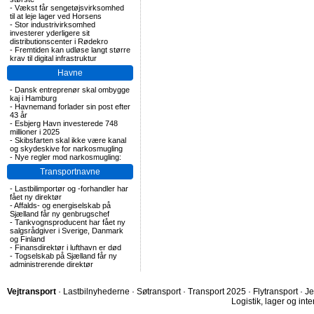
-
Vækst får sengetøjsvirksomhed
til at leje lager ved Horsens
-
Stor industrivirksomhed
investerer yderligere sit
distributionscenter i Rødekro
-
Fremtiden kan udløse langt større
krav til digital infrastruktur
Havne
-
Dansk entreprenør skal ombygge
kaj i Hamburg
-
Havnemand forlader sin post efter
43 år
-
Esbjerg Havn investerede 748
millioner i 2025
-
Skibsfarten skal ikke være kanal
og skydeskive for narkosmugling
-
Nye regler mod narkosmugling:
Transportnavne
-
Lastbilimportør og -forhandler har
fået ny direktør
-
Affalds- og energiselskab på
Sjælland får ny genbrugschef
-
Tankvognsproducent har fået ny
salgsrådgiver i Sverige, Danmark
og Finland
-
Finansdirektør i lufthavn er død
-
Togselskab på Sjælland får ny
administrerende direktør
Vejtransport
·
Lastbilnyhederne
·
Søtransport
·
Transport 2025
·
Flytransport
·
Je
Logistik, lager og inte