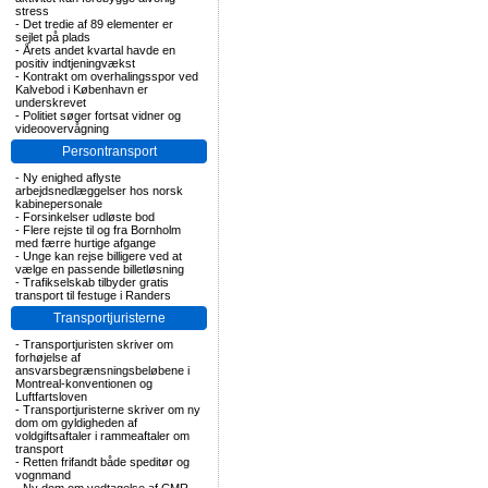
stress
-
Det tredie af 89 elementer er
sejlet på plads
-
Årets andet kvartal havde en
positiv indtjeningvækst
-
Kontrakt om overhalingsspor ved
Kalvebod i København er
underskrevet
-
Politiet søger fortsat vidner og
videoovervågning
Persontransport
-
Ny enighed aflyste
arbejdsnedlæggelser hos norsk
kabinepersonale
-
Forsinkelser udløste bod
-
Flere rejste til og fra Bornholm
med færre hurtige afgange
-
Unge kan rejse billigere ved at
vælge en passende billetløsning
-
Trafikselskab tilbyder gratis
transport til festuge i Randers
Transportjuristerne
-
Transportjuristen skriver om
forhøjelse af
ansvarsbegrænsningsbeløbene i
Montreal-konventionen og
Luftfartsloven
-
Transportjuristerne skriver om ny
dom om gyldigheden af
voldgiftsaftaler i rammeaftaler om
transport
-
Retten frifandt både speditør og
vognmand