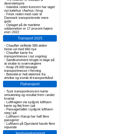
diversitetspris
-
Islandsk rederi-koncern har taget
nyt kølehus i Aarhus i brug
-
Finsk rederi med ruter til
Danmark transporterede mere
gods
-
Optaget på de maritime
uddannelser er 17 procent højere
end i 2022
Transport 2025
-
Chauffør skiftede 580 ældre
heste ud med 660 nye
-
Chauffør kørte fra
transportmesse i nyt vogntog
-
Sandkunstnere brugte ni dage på
at skabe to sværvægtere
-
Knap 29.000 besøgte
transportmesse i Herning
-
Betonbil er helt elektrisk fra
drivline og tromle til transportbånd
Flytransport
-
Tysk transportkoncern kørte
omsætning og resultat frem i andet
kvartal
-
Luftfragten via sydjysk lufthavn
kørte og fløj frem i juli
-
Passagertallet i sydjysk lufthavn
steg i juli
-
Lufthavn i Karup har haft flere
passgerer
-
Lufthavn på Djursland havde flere
rejsende
Jernbanetransport