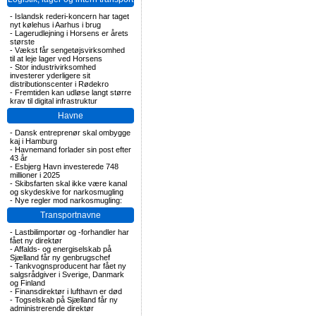
-
Islandsk rederi-koncern har taget
nyt kølehus i Aarhus i brug
-
Lagerudlejning i Horsens er årets
største
-
Vækst får sengetøjsvirksomhed
til at leje lager ved Horsens
-
Stor industrivirksomhed
investerer yderligere sit
distributionscenter i Rødekro
-
Fremtiden kan udløse langt større
krav til digital infrastruktur
Havne
-
Dansk entreprenør skal ombygge
kaj i Hamburg
-
Havnemand forlader sin post efter
43 år
-
Esbjerg Havn investerede 748
millioner i 2025
-
Skibsfarten skal ikke være kanal
og skydeskive for narkosmugling
-
Nye regler mod narkosmugling:
Transportnavne
-
Lastbilimportør og -forhandler har
fået ny direktør
-
Affalds- og energiselskab på
Sjælland får ny genbrugschef
-
Tankvognsproducent har fået ny
salgsrådgiver i Sverige, Danmark
og Finland
-
Finansdirektør i lufthavn er død
-
Togselskab på Sjælland får ny
administrerende direktør