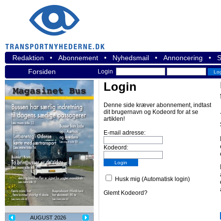
Redaktion
•
Abonnement
•
Nyhedsmail
•
Annoncering
•
S
Forsiden
Login
Login
Denne side kræver abonnement, indtast
dit brugernavn og Kodeord for at se
artiklen!
E-mail adresse:
Kodeord:
Husk mig (Automatisk login)
Glemt Kodeord?
AUGUST 2026