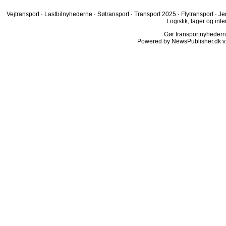
Vejtransport
·
Lastbilnyhederne
·
Søtransport
·
Transport 2025
·
Flytransport
·
Je
Logistik, lager og inte
Gør transportnyhederne.
Powered by NewsPublisher.dk v