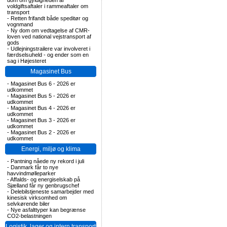
dom om gyldigheden af
voldgiftsaftaler i rammeaftaler om
transport
-
Retten frifandt både speditør og
vognmand
-
Ny dom om vedtagelse af CMR-
loven ved national vejstransport af
gods
-
Udlejningstrailere var involveret i
færdselsuheld - og ender som en
sag i Højesteret
Magasinet Bus
-
Magasinet Bus 6 - 2026 er
udkommet
-
Magasinet Bus 5 - 2026 er
udkommet
-
Magasinet Bus 4 - 2026 er
udkommet
-
Magasinet Bus 3 - 2026 er
udkommet
-
Magasinet Bus 2 - 2026 er
udkommet
Energi, miljø og klima
-
Pantning nåede ny rekord i juli
-
Danmark får to nye
havvindmølleparker
-
Affalds- og energiselskab på
Sjælland får ny genbrugschef
-
Delebilstjeneste samarbejder med
kinesisk virksomhed om
selvkørende biler
-
Nye asfalttyper kan begrænse
CO2-belastningen
Logistik, lager og intern transport