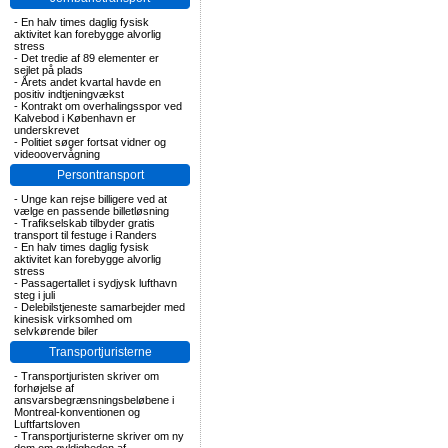
-
En halv times daglig fysisk
aktivitet kan forebygge alvorlig
stress
-
Det tredie af 89 elementer er
sejlet på plads
-
Årets andet kvartal havde en
positiv indtjeningvækst
-
Kontrakt om overhalingsspor ved
Kalvebod i København er
underskrevet
-
Politiet søger fortsat vidner og
videoovervågning
Persontransport
-
Unge kan rejse billigere ved at
vælge en passende billetløsning
-
Trafikselskab tilbyder gratis
transport til festuge i Randers
-
En halv times daglig fysisk
aktivitet kan forebygge alvorlig
stress
-
Passagertallet i sydjysk lufthavn
steg i juli
-
Delebilstjeneste samarbejder med
kinesisk virksomhed om
selvkørende biler
Transportjuristerne
-
Transportjuristen skriver om
forhøjelse af
ansvarsbegrænsningsbeløbene i
Montreal-konventionen og
Luftfartsloven
-
Transportjuristerne skriver om ny