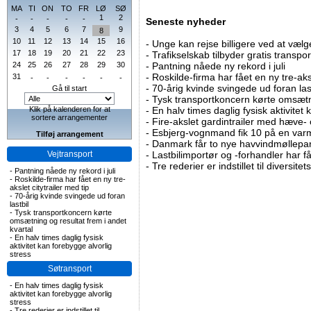
MA
TI
ON
TO
FR
LØ
SØ
1
2
-
-
-
-
-
Seneste nyheder
3
4
5
6
7
9
8
10
11
12
13
14
15
16
-
Unge kan rejse billigere ved at vælg
17
18
19
20
21
22
23
-
Trafikselskab tilbyder gratis transpor
24
25
26
27
28
29
30
-
Pantning nåede ny rekord i juli
-
Roskilde-firma har fået en ny tre-aksl
31
-
-
-
-
-
-
-
70-årig kvinde svingede ud foran las
Gå til start
-
Tysk transportkoncern kørte omsætni
Klik på kalenderen for at
-
En halv times daglig fysisk aktivitet
sortere arrangementer
-
Fire-akslet gardintrailer med hæve-
-
Esbjerg-vognmand fik 10 på en va
Tilføj arrangement
-
Danmark får to nye havvindmøllepa
Vejtransport
-
Lastbilimportør og -forhandler har få
-
Tre rederier er indstillet til diversitet
-
Pantning nåede ny rekord i juli
-
Roskilde-firma har fået en ny tre-
akslet citytrailer med tip
-
70-årig kvinde svingede ud foran
lastbil
-
Tysk transportkoncern kørte
omsætning og resultat frem i andet
kvartal
-
En halv times daglig fysisk
aktivitet kan forebygge alvorlig
stress
Søtransport
-
En halv times daglig fysisk
aktivitet kan forebygge alvorlig
stress
-
Tre rederier er indstillet til