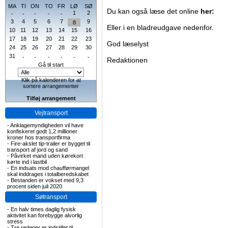
MA
TI
ON
TO
FR
LØ
SØ
Du kan også læse det online
her:
1
2
-
-
-
-
-
3
4
5
6
7
9
8
Eller i en bladreudgave nedenfor.
10
11
12
13
14
15
16
17
18
19
20
21
22
23
God læselyst
24
25
26
27
28
29
30
31
-
-
-
-
-
-
Redaktionen
Gå til start
Klik på kalenderen for at
sortere arrangementer
Tilføj arrangement
Vejtransport
-
Anklagemyndigheden vil have
konfiskeret godt 1,2 millioner
kroner hos transportfirma
-
Fire-akslet tip-trailer er bygget til
transport af jord og sand
-
Påvirket mand uden kørekort
kørte ind i lastbil
-
En indsats mod chaufførmangel
skal inddrages i totalberedskabet
-
Bestanden er vokset med 9,3
procent siden juli 2020
Søtransport
-
En halv times daglig fysisk
aktivitet kan forebygge alvorlig
stress
-
Tre rederier er indstillet til