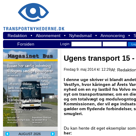
Redaktion
•
Abonnement
•
Nyhedsmail
•
Annoncering
•
S
Forsiden
Login
Ugens transport 15 - 
Fredag 9. maj 2014 kl: 12:29
Af:
Redaktio
I denne uge skriver vi blandt and
Vestfyn, hvor kåringen af Årets Var
nyhed om en ny lastbil fra Volvo m
nyt om transportrammer, om en dies
og om totalvægt og modulvogntog. 
Kommissionen, der vil øge indsats
gælder om flydende forbindelser, 
smugleri.
Du kan hente dit eget eksemplar som
her:
AUGUST 2026