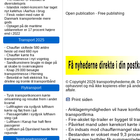
diversitetspris
-
Islandsk rederi-koncern har taget
nyt kølehus i Aarhus i brug
Open publication
- Free
publishing
-
Finsk rederi med ruter til
Danmark transporterede mere
gods
-
Optaget på de maritime
uddannelser er 17 procent højere
end i 2022
Transport 2025
-
Chauffør skiftede 580 ældre
heste ud med 660 nye
-
Chauffør kørte fra
transportmesse i nyt vogntog
-
Sandkunstnere brugte ni dage på
at skabe to sværvægtere
-
Knap 29.000 besøgte
transportmesse i Herning
-
Betonbil er helt elektrisk fra
drivline og tromle til transportbånd
© Copyright 2026 transportnyhederne.dk. Den
ophavsret og må ikke kopieres eller på an
Flytransport
aftale.
-
Tysk transportkoncern kørte
Print siden
omsætning og resultat frem i andet
kvartal
-
Luftfragten via sydjysk lufthavn
-
Anklagemyndigheden vil have konfisk
kørte og fløj frem i juli
transportfirma
-
Passagertallet i sydjysk lufthavn
steg i juli
-
Fire-akslet tip-trailer er bygget til t
-
Lufthavn i Karup har haft flere
-
Påvirket mand uden kørekort kørte in
passgerer
-
En indsats mod chaufførmangel skal
-
Lufthavn på Djursland havde flere
rejsende
-
Bestanden er vokset med 9,3 procent
-
Færre nye lastbiler fik nummerplader 
Jernbanetransport