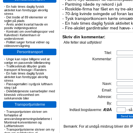
-
Pantning nåede ny rekord i juli
-
En halv times daglig fysisk
-
Roskilde-firma har fået en ny tre-aksl
aktivitet kan forebygge alvorlig
-
70-årig kvinde svingede ud foran las
stress
-
Det tredie af 89 elementer er
-
Tysk transportkoncern kørte omsætni
sejlet på plads
-
En halv times daglig fysisk aktivitet
-
Årets andet kvartal havde en
-
Fire-akslet gardintrailer med hæve-
positiv indtjeningvækst
-
Kontrakt om overhalingsspor ved
Kalvebod i København er
Skriv din kommentar:
underskrevet
-
Politiet søger fortsat vidner og
Alle felter skal udfyldes!
videoovervågning
Persontransport
Titel:
Kommentar:
-
Unge kan rejse billigere ved at
vælge en passende billetløsning
-
Trafikselskab tilbyder gratis
transport til festuge i Randers
-
En halv times daglig fysisk
aktivitet kan forebygge alvorlig
stress
Navn:
-
Passagertallet i sydjysk lufthavn
steg i juli
Email:
-
Delebilstjeneste samarbejder med
kinesisk virksomhed om
Adresse:
selvkørende biler
By:
Transportjuristerne
Indtast bogstaverne:
ÆØÅ
- så
-
Transportjuristen skriver om
forhøjelse af
ansvarsbegrænsningsbeløbene i
Montreal-konventionen og
Luftfartsloven
Bemærk: For at undgå misbrug bliver din IP
-
Transportjuristerne skriver om ny