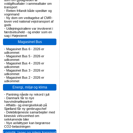
dom om gyldigheden af
voldgiftsaftaler i rammeaftaler om
transport
-
Retten frifandt både speditør og
vognmand
-
Ny dom om vedtagelse af CMR-
loven ved national vejstransport af
gods
-
Udlejningstrailere var involveret i
færdselsuheld - og ender som en
sag i Højesteret
Magasinet Bus
-
Magasinet Bus 6 - 2026 er
udkommet
-
Magasinet Bus 5 - 2026 er
udkommet
-
Magasinet Bus 4 - 2026 er
udkommet
-
Magasinet Bus 3 - 2026 er
udkommet
-
Magasinet Bus 2 - 2026 er
udkommet
Energi, miljø og klima
-
Pantning nåede ny rekord i juli
-
Danmark får to nye
havvindmølleparker
-
Affalds- og energiselskab på
Sjælland får ny genbrugschef
-
Delebilstjeneste samarbejder med
kinesisk virksomhed om
selvkørende biler
-
Nye asfalttyper kan begrænse
CO2-belastningen
Logistik, lager og intern transport