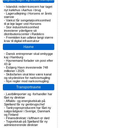
-
Islandsk rederi-koncern har taget
nyt kølehus i Aarhus i brug
-
Lagerudlejning i Horsens er årets
største
-
Vækst får sengetøjsvirksomhed
til at leje lager ved Horsens
-
Stor industrivirksomhed
investerer yderligere sit
distributionscenter i Rødekro
-
Fremtiden kan udløse langt større
krav til digital infrastruktur
Havne
-
Dansk entreprenør skal ombygge
kaj i Hamburg
-
Havnemand forlader sin post efter
43 år
-
Esbjerg Havn investerede 748
millioner i 2025
-
Skibsfarten skal ikke være kanal
og skydeskive for narkosmugling
-
Nye regler mod narkosmugling:
Transportnavne
-
Lastbilimportør og -forhandler har
fået ny direktør
-
Affalds- og energiselskab på
Sjælland får ny genbrugschef
-
Tankvognsproducent har fået ny
salgsrådgiver i Sverige, Danmark
og Finland
-
Finansdirektør i lufthavn er død
-
Togselskab på Sjælland får ny
administrerende direktør