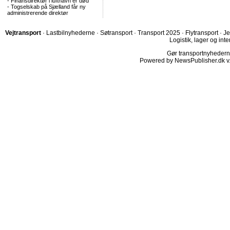
-
Finansdirektør i lufthavn er død
-
Togselskab på Sjælland får ny
administrerende direktør
Vejtransport
·
Lastbilnyhederne
·
Søtransport
·
Transport 2025
·
Flytransport
·
Je
Logistik, lager og inte
Gør transportnyhederne.
Powered by NewsPublisher.dk v