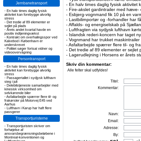
Jernbanetransport
-
En halv times daglig fysisk aktivitet
-
Fire-akslet gardintrailer med hæve-
-
En halv times daglig fysisk
-
Esbjerg-vognmand fik 10 på en va
aktivitet kan forebygge alvorlig
stress
-
Lastbilimportør og -forhandler har få
-
Det tredie af 89 elementer er
-
Affalds- og energiselskab på Sjælla
sejlet på plads
-
Luftfragten via sydjysk lufthavn kørte 
-
Årets andet kvartal havde en
positiv indtjeningvækst
-
Islandsk rederi-koncern har taget ny
-
Kontrakt om overhalingsspor ved
-
Vognmand har trukket maskintrailer 
Kalvebod i København er
-
Asfaltarbejde spærrer flere til- og 
underskrevet
-
Politiet søger fortsat vidner og
-
Det tredie af 89 elementer er sejlet 
videoovervågning
-
Lagerudlejning i Horsens er årets st
Persontransport
Skriv din kommentar:
-
En halv times daglig fysisk
Alle felter skal udfyldes!
aktivitet kan forebygge alvorlig
stress
-
Passagertallet i sydjysk lufthavn
Titel:
steg i juli
-
Delebilstjeneste samarbejder med
Kommentar:
kinesisk virksomhed om
selvkørende biler
-
Asfaltarbejde spærrer flere til- og
frakørsler på Motorvej E45 ved
Aarhus
-
Lufthavn i Karup har haft flere
passgerer
Navn:
Transportjuristerne
Email:
-
Transportjuristen skriver om
Adresse:
forhøjelse af
ansvarsbegrænsningsbeløbene i
By:
Montreal-konventionen og