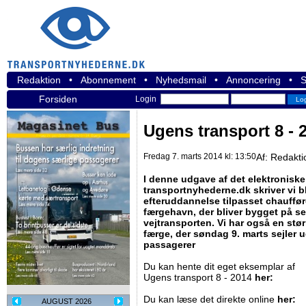
Redaktion
•
Abonnement
•
Nyhedsmail
•
Annoncering
•
S
Forsiden
Login
Ugens transport 8 - 2
Fredag 7. marts 2014 kl: 13:50
Af:
Redakti
I denne udgave af det elektroniske
transportnyhederne.dk skriver vi 
efteruddannelse tilpasset chauffø
færgehavn, der bliver bygget på s
vejtransporten. Vi har også en stø
færge, der søndag 9. marts sejler u
passagerer
Du kan hente dit eget eksemplar af
Ugens transport 8 - 2014
her:
Du kan læse det direkte online
her:
AUGUST 2026