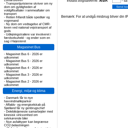
Luftfartsloven
Indtast bogstaverne:
ÆØÅ
- så
-
Transportjuristerne skriver om ny
dom om gyldigheden af
voldgiftsaftaler i rammeaftaler om
transport
Bemærk: For at undgå misbrug bliver din IP
-
Retten frifandt både speditør og
vognmand
-
Ny dom om vedtagelse af CMR-
loven ved national vejstransport af
gods
-
Udlejningstrailere var involveret i
færdselsuheld - og ender som en
sag i Højesteret
Magasinet Bus
-
Magasinet Bus 6 - 2026 er
udkommet
-
Magasinet Bus 5 - 2026 er
udkommet
-
Magasinet Bus 4 - 2026 er
udkommet
-
Magasinet Bus 3 - 2026 er
udkommet
-
Magasinet Bus 2 - 2026 er
udkommet
Energi, miljø og klima
-
Danmark får to nye
havvindmølleparker
-
Affalds- og energiselskab på
Sjælland får ny genbrugschef
-
Delebilstjeneste samarbejder med
kinesisk virksomhed om
selvkørende biler
-
Nye asfalttyper kan begrænse
CO2-belastningen