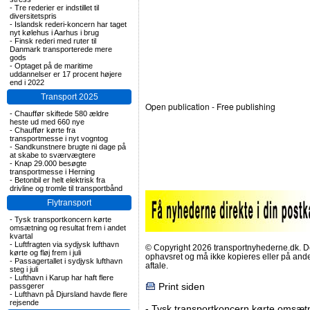
-
Tre rederier er indstillet til
diversitetspris
-
Islandsk rederi-koncern har taget
nyt kølehus i Aarhus i brug
-
Finsk rederi med ruter til
Danmark transporterede mere
gods
-
Optaget på de maritime
uddannelser er 17 procent højere
end i 2022
Transport 2025
Open publication
- Free
publishing
-
Chauffør skiftede 580 ældre
heste ud med 660 nye
-
Chauffør kørte fra
transportmesse i nyt vogntog
-
Sandkunstnere brugte ni dage på
at skabe to sværvægtere
-
Knap 29.000 besøgte
transportmesse i Herning
-
Betonbil er helt elektrisk fra
drivline og tromle til transportbånd
Flytransport
-
Tysk transportkoncern kørte
omsætning og resultat frem i andet
kvartal
-
Luftfragten via sydjysk lufthavn
© Copyright 2026 transportnyhederne.dk. Den
kørte og fløj frem i juli
ophavsret og må ikke kopieres eller på an
-
Passagertallet i sydjysk lufthavn
aftale.
steg i juli
-
Lufthavn i Karup har haft flere
Print siden
passgerer
-
Lufthavn på Djursland havde flere
rejsende
-
Tysk transportkoncern kørte omsætni