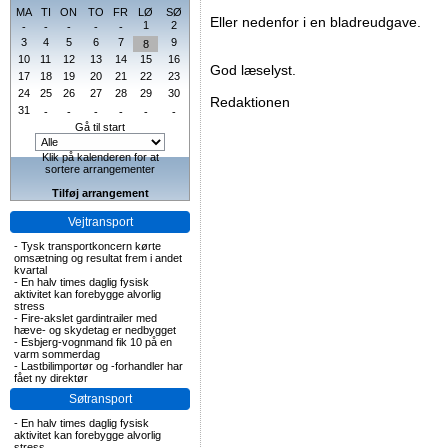
MA
TI
ON
TO
FR
LØ
SØ
Eller nedenfor i en bladreudgave.
1
2
-
-
-
-
-
3
4
5
6
7
9
8
10
11
12
13
14
15
16
God læselyst.
17
18
19
20
21
22
23
24
25
26
27
28
29
30
Redaktionen
31
-
-
-
-
-
-
Gå til start
Klik på kalenderen for at
sortere arrangementer
Tilføj arrangement
Vejtransport
-
Tysk transportkoncern kørte
omsætning og resultat frem i andet
kvartal
-
En halv times daglig fysisk
aktivitet kan forebygge alvorlig
stress
-
Fire-akslet gardintrailer med
hæve- og skydetag er nedbygget
-
Esbjerg-vognmand fik 10 på en
varm sommerdag
-
Lastbilimportør og -forhandler har
fået ny direktør
Søtransport
-
En halv times daglig fysisk
aktivitet kan forebygge alvorlig
stress