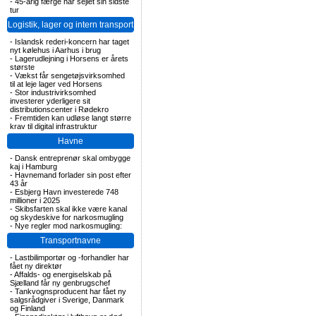
-
45-årig færge har sejlet sin sidste
tur
Logistik, lager og intern transport
-
Islandsk rederi-koncern har taget
nyt kølehus i Aarhus i brug
-
Lagerudlejning i Horsens er årets
største
-
Vækst får sengetøjsvirksomhed
til at leje lager ved Horsens
-
Stor industrivirksomhed
investerer yderligere sit
distributionscenter i Rødekro
-
Fremtiden kan udløse langt større
krav til digital infrastruktur
Havne
-
Dansk entreprenør skal ombygge
kaj i Hamburg
-
Havnemand forlader sin post efter
43 år
-
Esbjerg Havn investerede 748
millioner i 2025
-
Skibsfarten skal ikke være kanal
og skydeskive for narkosmugling
-
Nye regler mod narkosmugling:
Transportnavne
-
Lastbilimportør og -forhandler har
fået ny direktør
-
Affalds- og energiselskab på
Sjælland får ny genbrugschef
-
Tankvognsproducent har fået ny
salgsrådgiver i Sverige, Danmark
og Finland