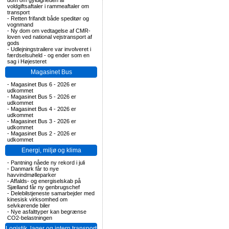
dom om gyldigheden af
voldgiftsaftaler i rammeaftaler om
transport
-
Retten frifandt både speditør og
vognmand
-
Ny dom om vedtagelse af CMR-
loven ved national vejstransport af
gods
-
Udlejningstrailere var involveret i
færdselsuheld - og ender som en
sag i Højesteret
Magasinet Bus
-
Magasinet Bus 6 - 2026 er
udkommet
-
Magasinet Bus 5 - 2026 er
udkommet
-
Magasinet Bus 4 - 2026 er
udkommet
-
Magasinet Bus 3 - 2026 er
udkommet
-
Magasinet Bus 2 - 2026 er
udkommet
Energi, miljø og klima
-
Pantning nåede ny rekord i juli
-
Danmark får to nye
havvindmølleparker
-
Affalds- og energiselskab på
Sjælland får ny genbrugschef
-
Delebilstjeneste samarbejder med
kinesisk virksomhed om
selvkørende biler
-
Nye asfalttyper kan begrænse
CO2-belastningen
Logistik, lager og intern transport