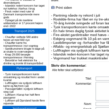
aftale.
diversitetspris
-
Islandsk rederi-koncern har taget
Print siden
nyt kølehus i Aarhus i brug
-
Finsk rederi med ruter til
Danmark transporterede mere
-
Pantning nåede ny rekord i juli
gods
-
Roskilde-firma har fået en ny tre-aksl
-
Optaget på de maritime
-
70-årig kvinde svingede ud foran las
uddannelser er 17 procent højere
end i 2022
-
Tysk transportkoncern kørte omsætni
-
En halv times daglig fysisk aktivitet
Transport 2025
-
Fire-akslet gardintrailer med hæve-
-
Chauffør skiftede 580 ældre
-
Esbjerg-vognmand fik 10 på en va
heste ud med 660 nye
-
Lastbilimportør og -forhandler har få
-
Chauffør kørte fra
transportmesse i nyt vogntog
-
Affalds- og energiselskab på Sjælla
-
Sandkunstnere brugte ni dage på
-
Luftfragten via sydjysk lufthavn kørte 
at skabe to sværvægtere
-
Islandsk rederi-koncern har taget ny
-
Knap 29.000 besøgte
transportmesse i Herning
-
Vognmand har trukket maskintrailer 
-
Betonbil er helt elektrisk fra
drivline og tromle til transportbånd
Skriv din kommentar:
Flytransport
Alle felter skal udfyldes!
-
Tysk transportkoncern kørte
omsætning og resultat frem i andet
Titel:
kvartal
-
Luftfragten via sydjysk lufthavn
Kommentar:
kørte og fløj frem i juli
-
Passagertallet i sydjysk lufthavn
steg i juli
-
Lufthavn i Karup har haft flere
passgerer
-
Lufthavn på Djursland havde flere
rejsende
Navn:
Jernbanetransport