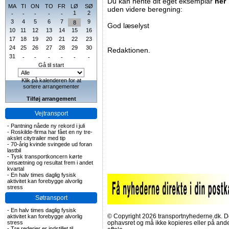
Du kan hente dit eget eksemplar
her
MA
TI
ON
TO
FR
LØ
SØ
uden videre beregning:
1
2
-
-
-
-
-
3
4
5
6
7
9
8
God læselyst
10
11
12
13
14
15
16
17
18
19
20
21
22
23
24
25
26
27
28
29
30
Redaktionen.
31
-
-
-
-
-
-
Gå til start
Klik på kalenderen for at
sortere arrangementer
Tilføj arrangement
Vejtransport
-
Pantning nåede ny rekord i juli
-
Roskilde-firma har fået en ny tre-
akslet citytrailer med tip
-
70-årig kvinde svingede ud foran
lastbil
-
Tysk transportkoncern kørte
omsætning og resultat frem i andet
kvartal
-
En halv times daglig fysisk
aktivitet kan forebygge alvorlig
stress
Søtransport
-
En halv times daglig fysisk
© Copyright 2026 transportnyhederne.dk. Den
aktivitet kan forebygge alvorlig
stress
ophavsret og må ikke kopieres eller på an
-
Tre rederier er indstillet til