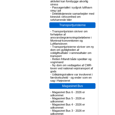
aktivitet kan forebygge alvorlig
stress
-
Passagertallet i sydjysk lufthavn
steg i juli
-
Delebilstjeneste samarbejder med
kinesisk virksomhed om
selvkørende biler
Transportjuristerne
-
Transportjuristen skriver om
forhøjelse af
ansvarsbegrænsningsbeløbene i
Montreal-konventionen og
Luftfartsloven
-
Transportjuristerne skriver om ny
dom om gyldigheden af
voldgiftsaftaler i rammeaftaler om
transport
-
Retten frifandt både speditør og
vognmand
-
Ny dom om vedtagelse af CMR-
loven ved national vejstransport af
gods
-
Udlejningstrailere var involveret i
færdselsuheld - og ender som en
sag i Højesteret
Magasinet Bus
-
Magasinet Bus 6 - 2026 er
udkommet
-
Magasinet Bus 5 - 2026 er
udkommet
-
Magasinet Bus 4 - 2026 er
udkommet
-
Magasinet Bus 3 - 2026 er
udkommet