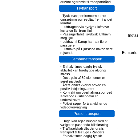
drivline og tromle til transportbånd
Flytransport
-
Tysk transportkoncern kørte
omsætning og resultat frem i andet
kvartal
-
Luftfragten via sydjysk lufthavn
kørte og fløj frem i juli
-
Passagertallet i sydjysk lufthavn
Indta
steg i juli
-
Lufthavn i Karup har haft flere
passgerer
-
Lufthavn på Djursland havde flere
Bemærk: F
rejsende
Jernbanetransport
-
En halv times daglig fysisk
aktivitet kan forebygge alvorlig
stress
-
Det tredie af 89 elementer er
sejlet på plads
-
Årets andet kvartal havde en
positiv indtjeningvækst
-
Kontrakt om overhalingsspor ved
Kalvebod i København er
underskrevet
-
Politiet søger fortsat vidner og
videoovervågning
Persontransport
-
Unge kan rejse billigere ved at
vælge en passende billetløsning
-
Trafikselskab tilbyder gratis
transport til festuge i Randers
-
En halv times daglig fysisk