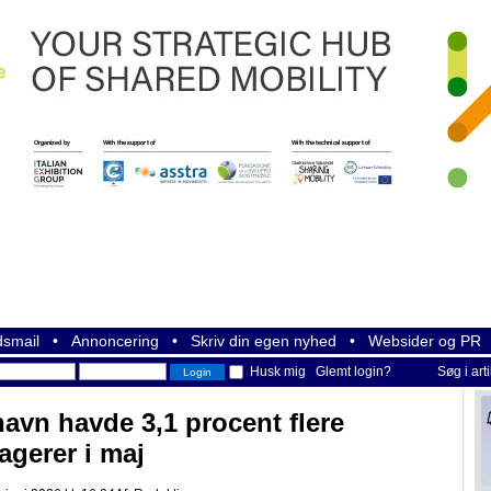
smail
•
Annoncering
•
Skriv din egen nyhed
•
Websider og PR
Husk mig
Glemt login?
Søg i art
havn havde 3,1 procent flere
agerer i maj