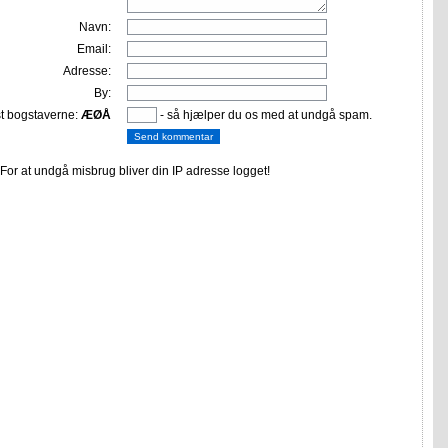
Navn:
Email:
Adresse:
By:
st bogstaverne:
ÆØÅ
- så hjælper du os med at undgå spam.
or at undgå misbrug bliver din IP adresse logget!