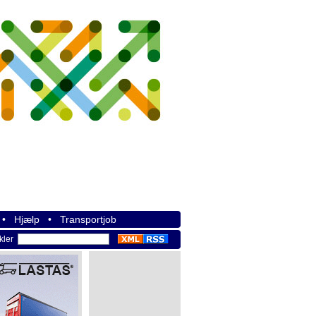
•
Hjælp
•
Transportjob
ikler