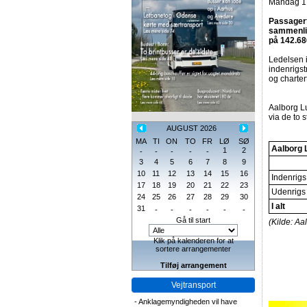
Mandag 1. 
Passagert
sammenlig
på 142.68
Ledelsen i
indenrigst
og charter
Aalborg Lu
via de to
AUGUST 2026
MA
TI
ON
TO
FR
LØ
SØ
Aalborg L
1
2
-
-
-
-
-
3
4
5
6
7
8
9
10
11
12
13
14
15
16
Indenrigs
17
18
19
20
21
22
23
Udenrigs
24
25
26
27
28
29
30
I alt
31
-
-
-
-
-
-
Gå til start
(Kilde: Aa
Klik på kalenderen for at
sortere arrangementer
Tilføj arrangement
Vejtransport
-
Anklagemyndigheden vil have