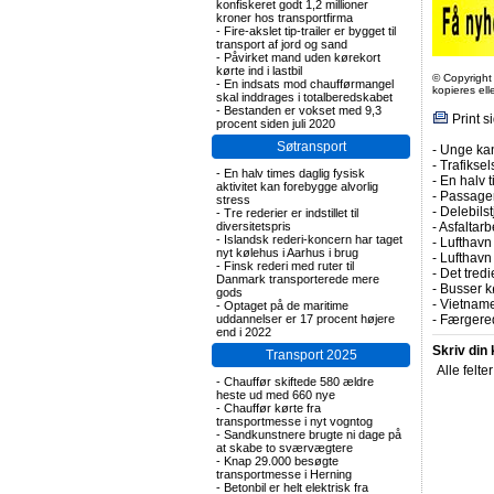
konfiskeret godt 1,2 millioner
kroner hos transportfirma
-
Fire-akslet tip-trailer er bygget til
transport af jord og sand
-
Påvirket mand uden kørekort
kørte ind i lastbil
© Copyright
-
En indsats mod chaufførmangel
kopieres el
skal inddrages i totalberedskabet
-
Bestanden er vokset med 9,3
Print s
procent siden juli 2020
Søtransport
-
Unge kan
-
Trafiksel
-
En halv times daglig fysisk
-
En halv t
aktivitet kan forebygge alvorlig
-
Passagert
stress
-
Delebils
-
Tre rederier er indstillet til
diversitetspris
-
Asfaltarb
-
Islandsk rederi-koncern har taget
-
Lufthavn 
nyt kølehus i Aarhus i brug
-
Lufthavn
-
Finsk rederi med ruter til
-
Det tredi
Danmark transporterede mere
-
Busser kø
gods
-
Vietname
-
Optaget på de maritime
uddannelser er 17 procent højere
-
Færgered
end i 2022
Skriv din
Transport 2025
Alle felte
-
Chauffør skiftede 580 ældre
heste ud med 660 nye
-
Chauffør kørte fra
transportmesse i nyt vogntog
-
Sandkunstnere brugte ni dage på
at skabe to sværvægtere
-
Knap 29.000 besøgte
transportmesse i Herning
-
Betonbil er helt elektrisk fra