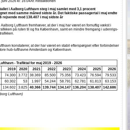
juni 2026 kl: 16:04
Af:
Redaktionen
allet i Aalborg Lufthavn steg i maj samlet med 3,1 procent
net med samme måned sidste år. Det faktiske passagertal i maj endte
6 rejsende mod 138.407 i maj sidste år
 Aalborg Lufthavn fremhæver, at der i maj har været en fornuftig vækst i
rafikken på ruten til og fra København, samt en mindre fremgang i udenrigs-
trafikken.
fthavn konstaterer, at der har været en stabil efterspørgsel efter forbindelser
 store hub-lufthavne Amsterdam og København.
ufthavn - Trafiktal for maj 2019 - 2026
2019
2020
2021
2022
2023
2024
2025
2026
74.300
3.772
38.369
85.500
75.356
73.423
76.594
79.533
60.302
53
1.997
54.244
58.791
62.781
61.813
63.153
134.602
3.825
40.366
139.744
134.147
136.204
138.407
142.686
lborg Lufthavn)