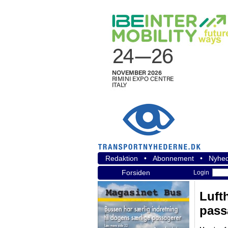
Redaktion
•
Abonnement
•
Nyhed
Forsiden
Login
Luft
pass