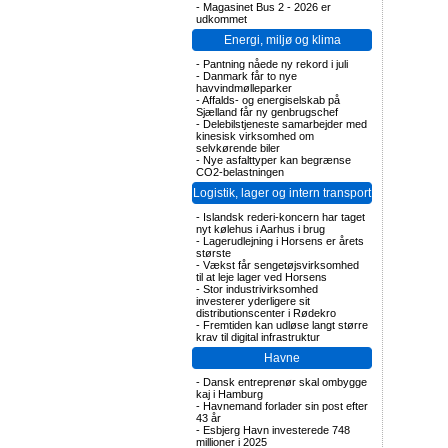
-
Magasinet Bus 2 - 2026 er
udkommet
Energi, miljø og klima
-
Pantning nåede ny rekord i juli
-
Danmark får to nye
havvindmølleparker
-
Affalds- og energiselskab på
Sjælland får ny genbrugschef
-
Delebilstjeneste samarbejder med
kinesisk virksomhed om
selvkørende biler
-
Nye asfalttyper kan begrænse
CO2-belastningen
Logistik, lager og intern transport
-
Islandsk rederi-koncern har taget
nyt kølehus i Aarhus i brug
-
Lagerudlejning i Horsens er årets
største
-
Vækst får sengetøjsvirksomhed
til at leje lager ved Horsens
-
Stor industrivirksomhed
investerer yderligere sit
distributionscenter i Rødekro
-
Fremtiden kan udløse langt større
krav til digital infrastruktur
Havne
-
Dansk entreprenør skal ombygge
kaj i Hamburg
-
Havnemand forlader sin post efter
43 år
-
Esbjerg Havn investerede 748
millioner i 2025