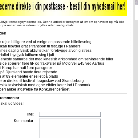
 2026 transportnyhederne.dk. Denne artikel er beskyttet af lov om ophavsret og må ikke
ler på anden måde videreudnyttes uden særlig aftale.
iden
 rejse billigere ved at vælge en passende billetløsning
skab tilbyder gratis transport til festuge i Randers
imes daglig fysisk aktivitet kan forebygge alvorlig stress
allet i sydjysk lufthavn steg i juli
tjeneste samarbejder med kinesisk virksomhed om selvkørende biler
ejde spærrer flere til- og frakørsler på Motorvej E45 ved Aarhus
i Karup har haft flere passgerer
 på Djursland havde flere rejsende
e af 89 elementer er sejlet på plads
rer direkte til festival i bøgeskov ved Skanderborg
sisk taxiselskab med egne elbiler kører ind i Danmark
eri anker afgørelse fra Konkurrencerådet
 kommentar:
r skal udfyldes!
Titel:
Kommentar: