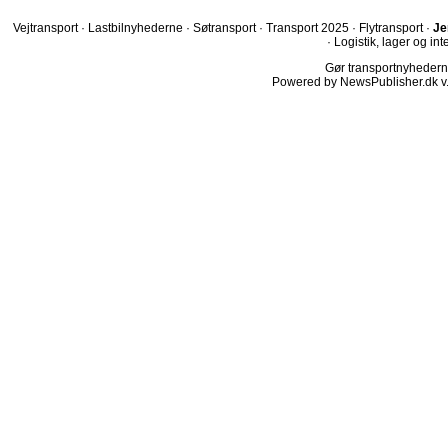
Vejtransport
·
Lastbilnyhederne
·
Søtransport
·
Transport 2025
·
Flytransport
·
Je
·
Logistik, lager og int
Gør transportnyhederne.
Powered by NewsPublisher.dk v