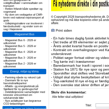
dom om gyldigheden af
voldgiftsaftaler i rammeaftaler om
transport
-
Retten frifandt både speditør og
vognmand
-
Ny dom om vedtagelse af CMR-
© Copyright 2026 transportnyhederne.dk. Den
loven ved national vejstransport af
ophavsret og må ikke kopieres eller på an
gods
aftale.
-
Udlejningstrailere var involveret i
færdselsuheld - og ender som en
sag i Højesteret
Print siden
Magasinet Bus
-
En halv times daglig fysisk aktivitet
-
Magasinet Bus 6 - 2026 er
-
Det tredie af 89 elementer er sejlet 
udkommet
-
Årets andet kvartal havde en positiv
-
Magasinet Bus 5 - 2026 er
udkommet
-
Kontrakt om overhalingsspor ved K
-
Magasinet Bus 4 - 2026 er
underskrevet
udkommet
-
Politiet søger fortsat vidner og vid
-
Magasinet Bus 3 - 2026 er
udkommet
-
Tog kørte ind i træstammer
-
Magasinet Bus 2 - 2026 er
-
Banedanmark har travlt i sporet i s
udkommet
-
Station fra 1871 får nye spor og per
Energi, miljø og klima
-
Sporskifter skal skiftes ved Storebæl
-
Udspil skal styrke beskyttelsen af kri
-
Pantning nåede ny rekord i juli
-
Danmark får to nye
-
Tog-værksted til nye el-tog er færdig
havvindmølleparker
-
Den svenske stat sikrer driften af j
-
Affalds- og energiselskab på
Sjælland får ny genbrugschef
Skriv din kommentar:
-
Delebilstjeneste samarbejder med
kinesisk virksomhed om
Alle felter skal udfyldes!
selvkørende biler
-
Nye asfalttyper kan begrænse
CO2-belastningen
Titel:
Logistik, lager og intern transport