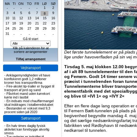
MA
TI
ON
TO
FR
LØ
SØ
1
2
-
-
-
-
-
3
4
5
6
7
9
8
10
11
12
13
14
15
16
17
18
19
20
21
22
23
24
25
26
27
28
29
30
31
-
-
-
-
-
-
Gå til start
Klik på kalenderen for at
Det første tunnelelement er på plad
sortere arrangementer
lige under havoverfladen på sin vej 
Tilføj arrangement
Tirsdag 5. maj klokken 12.00 begy
Vejtransport
af i alt 89 tunnelelementer til den
-
Anklagemyndigheden vil have
og Femern. Godt 14 timer senere v
konfiskeret godt 1,2 millioner
præcist i tunnelrenden foran tunn
kroner hos transportfirma
Tunnelementerne bliver transporte
-
Fire-akslet tip-trailer er bygget til
transport af jord og sand
elementfabrik med det specialbygge
-
Påvirket mand uden kørekort
og blive til »IVI 1« og »IVY 2«
kørte ind i lastbil
-
En indsats mod chaufførmangel
skal inddrages i totalberedskabet
Efter en flere dage lang operation er 
-
Bestanden er vokset med 9,3
til Femern Bælt-tunnelen på plads på
procent siden juli 2020
begivenhed begyndte mandag 4. maj
Søtransport
og det særlige nedsænkningsfartøj tr
fabrikken ved Rødbyhavn til nedsæn
-
En halv times daglig fysisk
aktivitet kan forebygge alvorlig
nedkørsel til tunnelen.
stress
-
Tre rederier er indstillet til