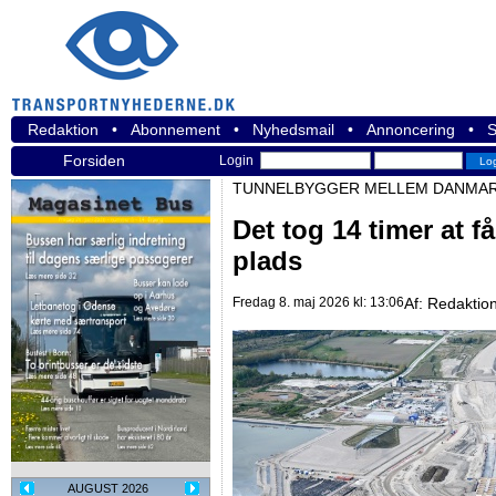
Redaktion
•
Abonnement
•
Nyhedsmail
•
Annoncering
•
S
Forsiden
Login
TUNNELBYGGER MELLEM DANMAR
Det tog 14 timer at f
plads
Fredag 8. maj 2026 kl: 13:06
Af:
Redaktio
AUGUST 2026