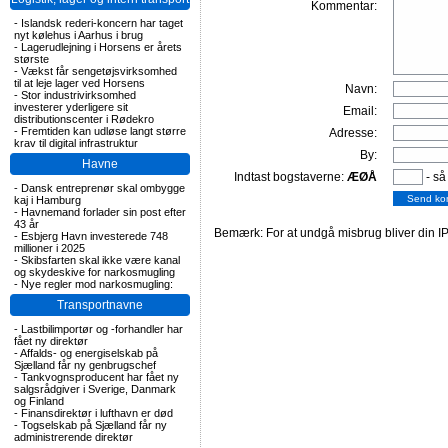
Kommentar:
-
Islandsk rederi-koncern har taget
nyt kølehus i Aarhus i brug
-
Lagerudlejning i Horsens er årets
største
-
Vækst får sengetøjsvirksomhed
til at leje lager ved Horsens
Navn:
-
Stor industrivirksomhed
investerer yderligere sit
Email:
distributionscenter i Rødekro
-
Fremtiden kan udløse langt større
Adresse:
krav til digital infrastruktur
By:
Havne
Indtast bogstaverne:
ÆØÅ
- så
-
Dansk entreprenør skal ombygge
kaj i Hamburg
-
Havnemand forlader sin post efter
43 år
Bemærk: For at undgå misbrug bliver din IP
-
Esbjerg Havn investerede 748
millioner i 2025
-
Skibsfarten skal ikke være kanal
og skydeskive for narkosmugling
-
Nye regler mod narkosmugling:
Transportnavne
-
Lastbilimportør og -forhandler har
fået ny direktør
-
Affalds- og energiselskab på
Sjælland får ny genbrugschef
-
Tankvognsproducent har fået ny
salgsrådgiver i Sverige, Danmark
og Finland
-
Finansdirektør i lufthavn er død
-
Togselskab på Sjælland får ny
administrerende direktør