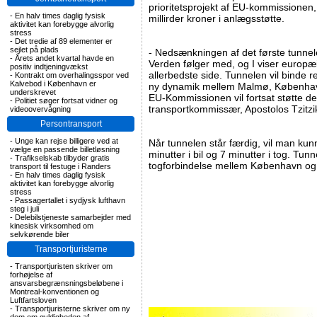
prioritetsprojekt af EU-kommissionen, 
-
En halv times daglig fysisk
millirder kroner i anlægsstøtte.
aktivitet kan forebygge alvorlig
stress
-
Det tredie af 89 elementer er
sejlet på plads
- Nedsænkningen af det første tunnele
-
Årets andet kvartal havde en
Verden følger med, og I viser europæi
positiv indtjeningvækst
allerbedste side. Tunnelen vil binde
-
Kontrakt om overhalingsspor ved
Kalvebod i København er
ny dynamik mellem Malmø, København
underskrevet
EU-Kommissionen vil fortsat støtte det
-
Politiet søger fortsat vidner og
transportkommissær, Apostolos Tzitzi
videoovervågning
Persontransport
-
Unge kan rejse billigere ved at
Når tunnelen står færdig, vil man ku
vælge en passende billetløsning
minutter i bil og 7 minutter i tog. Tun
-
Trafikselskab tilbyder gratis
togforbindelse mellem København og
transport til festuge i Randers
-
En halv times daglig fysisk
aktivitet kan forebygge alvorlig
stress
-
Passagertallet i sydjysk lufthavn
steg i juli
-
Delebilstjeneste samarbejder med
kinesisk virksomhed om
selvkørende biler
Transportjuristerne
-
Transportjuristen skriver om
forhøjelse af
ansvarsbegrænsningsbeløbene i
Montreal-konventionen og
Luftfartsloven
-
Transportjuristerne skriver om ny