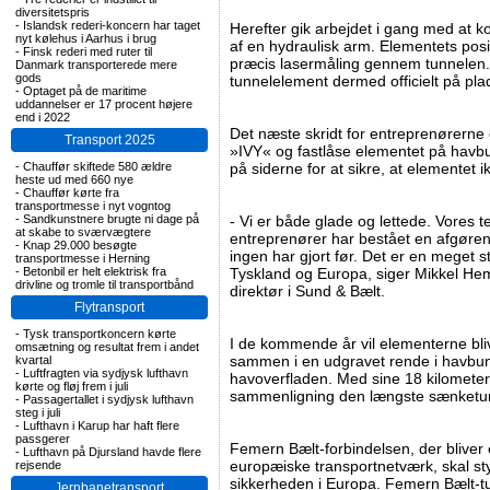
diversitetspris
-
Islandsk rederi-koncern har taget
Herefter gik arbejdet i gang med at ko
nyt kølehus i Aarhus i brug
af en hydraulisk arm. Elementets posi
-
Finsk rederi med ruter til
præcis lasermåling gennem tunnelen.
Danmark transporterede mere
gods
tunnelelement dermed officielt på pl
-
Optaget på de maritime
uddannelser er 17 procent højere
end i 2022
Det næste skridt for entreprenørerne
Transport 2025
»IVY« og fastlåse elementet på havbu
-
Chauffør skiftede 580 ældre
på siderne for at sikre, at elementet 
heste ud med 660 nye
-
Chauffør kørte fra
transportmesse i nyt vogntog
-
Sandkunstnere brugte ni dage på
- Vi er både glade og lettede. Vores t
at skabe to sværvægtere
entreprenører har bestået en afgøre
-
Knap 29.000 besøgte
ingen har gjort før. Det er en meget s
transportmesse i Herning
-
Betonbil er helt elektrisk fra
Tyskland og Europa, siger Mikkel He
drivline og tromle til transportbånd
direktør i Sund & Bælt.
Flytransport
-
Tysk transportkoncern kørte
I de kommende år vil elementerne bli
omsætning og resultat frem i andet
sammen i en udgravet rende i havbun
kvartal
-
Luftfragten via sydjysk lufthavn
havoverfladen. Med sine 18 kilomete
kørte og fløj frem i juli
sammenligning den længste sænketun
-
Passagertallet i sydjysk lufthavn
steg i juli
-
Lufthavn i Karup har haft flere
passgerer
Femern Bælt-forbindelsen, der bliver e
-
Lufthavn på Djursland havde flere
europæiske transportnetværk, skal st
rejsende
sikkerheden i Europa. Femern Bælt-tu
Jernbanetransport