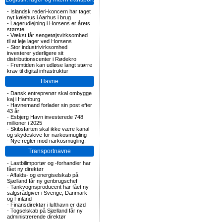
-
Islandsk rederi-koncern har taget
nyt kølehus i Aarhus i brug
-
Lagerudlejning i Horsens er årets
største
-
Vækst får sengetøjsvirksomhed
til at leje lager ved Horsens
-
Stor industrivirksomhed
investerer yderligere sit
distributionscenter i Rødekro
-
Fremtiden kan udløse langt større
krav til digital infrastruktur
Havne
-
Dansk entreprenør skal ombygge
kaj i Hamburg
-
Havnemand forlader sin post efter
43 år
-
Esbjerg Havn investerede 748
millioner i 2025
-
Skibsfarten skal ikke være kanal
og skydeskive for narkosmugling
-
Nye regler mod narkosmugling:
Transportnavne
-
Lastbilimportør og -forhandler har
fået ny direktør
-
Affalds- og energiselskab på
Sjælland får ny genbrugschef
-
Tankvognsproducent har fået ny
salgsrådgiver i Sverige, Danmark
og Finland
-
Finansdirektør i lufthavn er død
-
Togselskab på Sjælland får ny
administrerende direktør