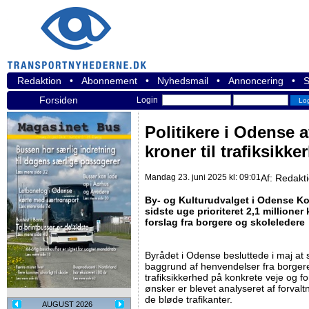
Redaktion
•
Abonnement
•
Nyhedsmail
•
Annoncering
•
S
Forsiden
Login
Politikere i Odense a
kroner til trafiksikke
Mandag 23. juni 2025 kl: 09:01
Af:
Redakt
By- og Kulturudvalget i Odense K
sidste uge prioriteret 2,1 millioner 
forslag fra borgere og skoleledere
Byrådet i Odense besluttede i maj at s
baggrund af henvendelser fra borge
trafiksikkerhed på konkrete veje og fo
ønsker er blevet analyseret af forvalt
de bløde trafikanter.
AUGUST 2026