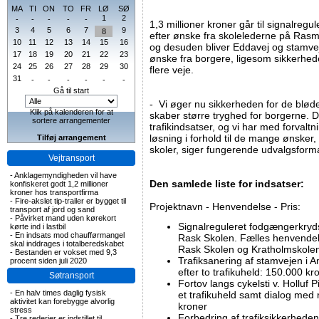
MA
TI
ON
TO
FR
LØ
SØ
1
2
-
-
-
-
-
1,3 millioner kroner går til signalreg
3
4
5
6
7
9
8
efter ønske fra skolelederne på Ras
10
11
12
13
14
15
16
og desuden bliver Eddavej og stamve
17
18
19
20
21
22
23
ønske fra borgere, ligesom sikkerheden
24
25
26
27
28
29
30
flere veje.
31
-
-
-
-
-
-
Gå til start
- Vi øger nu sikkerheden for de bløde
Klik på kalenderen for at
skaber større tryghed for borgerne. D
sortere arrangementer
trafikindsatser, og vi har med forvaltn
løsning i forhold til de mange ønske
Tilføj arrangement
skoler, siger fungerende udvalgsform
Vejtransport
-
Anklagemyndigheden vil have
Den samlede liste for indsatser:
konfiskeret godt 1,2 millioner
kroner hos transportfirma
-
Fire-akslet tip-trailer er bygget til
Projektnavn - Henvendelse - Pris:
transport af jord og sand
-
Påvirket mand uden kørekort
Signalreguleret fodgængerkryd
kørte ind i lastbil
-
En indsats mod chaufførmangel
Rask Skolen. Fælles henvendel
skal inddrages i totalberedskabet
Rask Skolen og Kratholmskolen:
-
Bestanden er vokset med 9,3
Trafiksanering af stamvejen i
procent siden juli 2020
efter to trafikuheld: 150.000 kr
Søtransport
Fortov langs cykelsti v. Holluf 
-
En halv times daglig fysisk
et trafikuheld samt dialog med
aktivitet kan forebygge alvorlig
kroner
stress
Forbedring af trafiksikkerheden 
-
Tre rederier er indstillet til