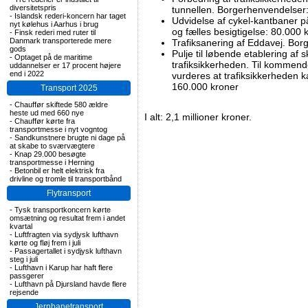
diversitetspris
tunnellen. Borgerhenvendelser
-
Islandsk rederi-koncern har taget
Udvidelse af cykel-kantbaner
nyt kølehus i Aarhus i brug
og fælles besigtigelse: 80.000 
-
Finsk rederi med ruter til
Danmark transporterede mere
Trafiksanering af Eddavej. Bo
gods
Pulje til løbende etablering af s
-
Optaget på de maritime
trafiksikkerheden. Til kommend
uddannelser er 17 procent højere
end i 2022
vurderes at trafiksikkerheden k
160.000 kroner
Transport 2025
-
Chauffør skiftede 580 ældre
heste ud med 660 nye
I alt: 2,1 millioner kroner.
-
Chauffør kørte fra
transportmesse i nyt vogntog
-
Sandkunstnere brugte ni dage på
at skabe to sværvægtere
-
Knap 29.000 besøgte
transportmesse i Herning
-
Betonbil er helt elektrisk fra
drivline og tromle til transportbånd
Flytransport
-
Tysk transportkoncern kørte
omsætning og resultat frem i andet
kvartal
-
Luftfragten via sydjysk lufthavn
kørte og fløj frem i juli
-
Passagertallet i sydjysk lufthavn
steg i juli
-
Lufthavn i Karup har haft flere
passgerer
-
Lufthavn på Djursland havde flere
rejsende
Jernbanetransport