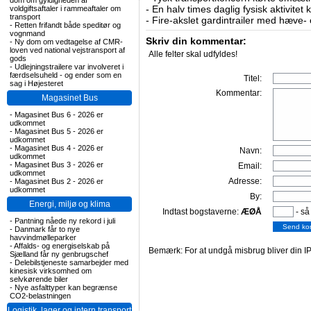
dom om gyldigheden af
-
En halv times daglig fysisk aktivitet
voldgiftsaftaler i rammeaftaler om
transport
-
Fire-akslet gardintrailer med hæve-
-
Retten frifandt både speditør og
vognmand
Skriv din kommentar:
-
Ny dom om vedtagelse af CMR-
loven ved national vejstransport af
Alle felter skal udfyldes!
gods
-
Udlejningstrailere var involveret i
færdselsuheld - og ender som en
Titel:
sag i Højesteret
Kommentar:
Magasinet Bus
-
Magasinet Bus 6 - 2026 er
udkommet
-
Magasinet Bus 5 - 2026 er
udkommet
-
Magasinet Bus 4 - 2026 er
Navn:
udkommet
-
Magasinet Bus 3 - 2026 er
Email:
udkommet
Adresse:
-
Magasinet Bus 2 - 2026 er
udkommet
By:
Energi, miljø og klima
Indtast bogstaverne:
ÆØÅ
- så
-
Pantning nåede ny rekord i juli
-
Danmark får to nye
havvindmølleparker
-
Affalds- og energiselskab på
Bemærk: For at undgå misbrug bliver din IP
Sjælland får ny genbrugschef
-
Delebilstjeneste samarbejder med
kinesisk virksomhed om
selvkørende biler
-
Nye asfalttyper kan begrænse
CO2-belastningen
Logistik, lager og intern transport