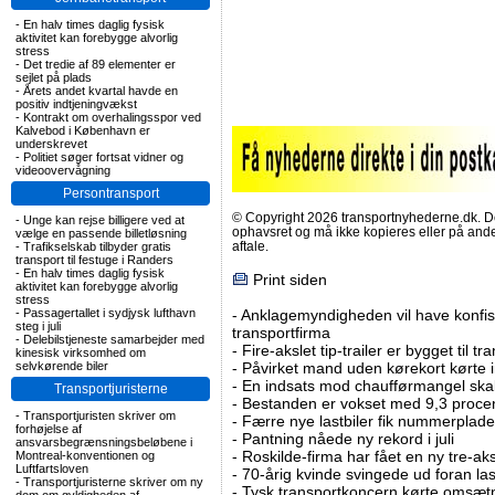
-
En halv times daglig fysisk
aktivitet kan forebygge alvorlig
stress
-
Det tredie af 89 elementer er
sejlet på plads
-
Årets andet kvartal havde en
positiv indtjeningvækst
-
Kontrakt om overhalingsspor ved
Kalvebod i København er
underskrevet
-
Politiet søger fortsat vidner og
videoovervågning
Persontransport
© Copyright 2026 transportnyhederne.dk. Den
-
Unge kan rejse billigere ved at
ophavsret og må ikke kopieres eller på an
vælge en passende billetløsning
aftale.
-
Trafikselskab tilbyder gratis
transport til festuge i Randers
-
En halv times daglig fysisk
Print siden
aktivitet kan forebygge alvorlig
stress
-
Passagertallet i sydjysk lufthavn
-
Anklagemyndigheden vil have konfisk
steg i juli
transportfirma
-
Delebilstjeneste samarbejder med
-
Fire-akslet tip-trailer er bygget til t
kinesisk virksomhed om
selvkørende biler
-
Påvirket mand uden kørekort kørte in
-
En indsats mod chaufførmangel skal
Transportjuristerne
-
Bestanden er vokset med 9,3 procent
-
Transportjuristen skriver om
-
Færre nye lastbiler fik nummerplader 
forhøjelse af
-
Pantning nåede ny rekord i juli
ansvarsbegrænsningsbeløbene i
-
Roskilde-firma har fået en ny tre-aksl
Montreal-konventionen og
Luftfartsloven
-
70-årig kvinde svingede ud foran las
-
Transportjuristerne skriver om ny
-
Tysk transportkoncern kørte omsætni