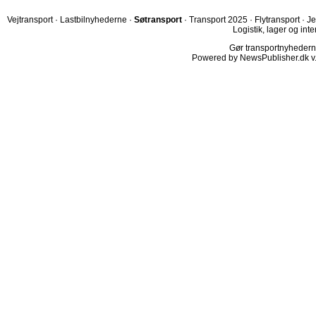
Vejtransport
·
Lastbilnyhederne
·
Søtransport
·
Transport 2025
·
Flytransport
·
Je
Logistik, lager og inte
Gør transportnyhederne.
Powered by NewsPublisher.dk v