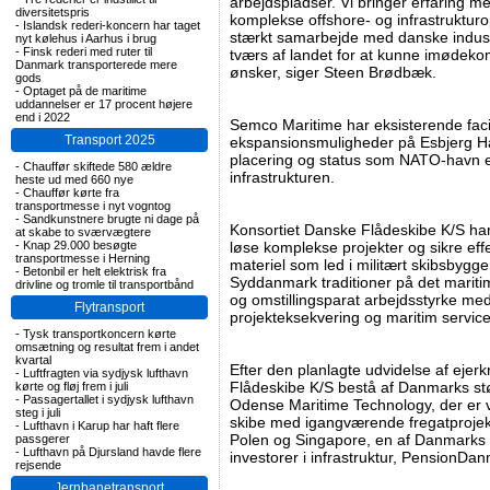
arbejdspladser. Vi bringer erfaring m
diversitetspris
komplekse offshore- og infrastrukturop
-
Islandsk rederi-koncern har taget
stærkt samarbejde med danske indust
nyt kølehus i Aarhus i brug
-
Finsk rederi med ruter til
tværs af landet for at kunne imødek
Danmark transporterede mere
ønsker, siger Steen Brødbæk.
gods
-
Optaget på de maritime
uddannelser er 17 procent højere
end i 2022
Semco Maritime har eksisterende faci
Transport 2025
ekspansionsmuligheder på Esbjerg Ha
placering og status som NATO-havn eft
-
Chauffør skiftede 580 ældre
infrastrukturen.
heste ud med 660 nye
-
Chauffør kørte fra
transportmesse i nyt vogntog
-
Sandkunstnere brugte ni dage på
Konsortiet Danske Flådeskibe K/S har 
at skabe to sværvægtere
-
Knap 29.000 besøgte
løse komplekse projekter og sikre eff
transportmesse i Herning
materiel som led i militært skibsbygg
-
Betonbil er helt elektrisk fra
Syddanmark traditioner på det mariti
drivline og tromle til transportbånd
og omstillingsparat arbejdsstyrke me
Flytransport
projekteksekvering og maritim service
-
Tysk transportkoncern kørte
omsætning og resultat frem i andet
kvartal
Efter den planlagte udvidelse af ejer
-
Luftfragten via sydjysk lufthavn
Flådeskibe K/S bestå af Danmarks st
kørte og fløj frem i juli
-
Passagertallet i sydjysk lufthavn
Odense Maritime Technology, der er v
steg i juli
skibe med igangværende fregatprojekt
-
Lufthavn i Karup har haft flere
Polen og Singapore, en af Danmarks 
passgerer
-
Lufthavn på Djursland havde flere
investorer i infrastruktur, PensionD
rejsende
Jernbanetransport