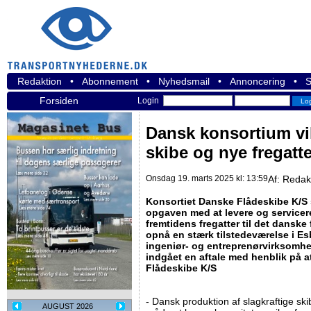
Redaktion
•
Abonnement
•
Nyhedsmail
•
Annoncering
•
S
Forsiden
Login
Dansk konsortium vi
skibe og nye fregatte
Onsdag 19. marts 2025 kl: 13:59
Af:
Redak
Konsortiet Danske Flådeskibe K/S sti
opgaven med at levere og servicere
fremtidens fregatter til det danske
opnå en stærk tilstedeværelse i E
ingeniør- og entreprenørvirksomhe
indgået en aftale med henblik på a
Flådeskibe K/S
- Dansk produktion af slagkraftige ski
AUGUST 2026