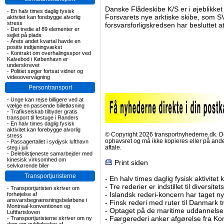
Danske Flådeskibe K/S er i øjeblikket 
-
En halv times daglig fysisk
Forsvarets nye arktiske skibe, so
aktivitet kan forebygge alvorlig
stress
forsvarsforligskredsen har besluttet a
-
Det tredie af 89 elementer er
sejlet på plads
-
Årets andet kvartal havde en
positiv indtjeningvækst
-
Kontrakt om overhalingsspor ved
Kalvebod i København er
underskrevet
-
Politiet søger fortsat vidner og
videoovervågning
Persontransport
-
Unge kan rejse billigere ved at
vælge en passende billetløsning
-
Trafikselskab tilbyder gratis
transport til festuge i Randers
-
En halv times daglig fysisk
aktivitet kan forebygge alvorlig
© Copyright 2026 transportnyhederne.dk. Den
stress
ophavsret og må ikke kopieres eller på an
-
Passagertallet i sydjysk lufthavn
aftale.
steg i juli
-
Delebilstjeneste samarbejder med
kinesisk virksomhed om
Print siden
selvkørende biler
Transportjuristerne
-
En halv times daglig fysisk aktivitet
-
Tre rederier er indstillet til diversitet
-
Transportjuristen skriver om
-
Islandsk rederi-koncern har taget ny
forhøjelse af
ansvarsbegrænsningsbeløbene i
-
Finsk rederi med ruter til Danmark
Montreal-konventionen og
-
Optaget på de maritime uddannelser
Luftfartsloven
-
Færgerederi anker afgørelse fra Ko
-
Transportjuristerne skriver om ny