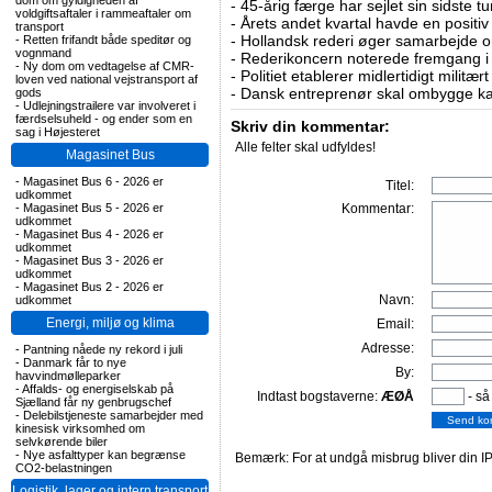
dom om gyldigheden af
-
45-årig færge har sejlet sin sidste tu
voldgiftsaftaler i rammeaftaler om
-
Årets andet kvartal havde en positiv
transport
-
Hollandsk rederi øger samarbejde om
-
Retten frifandt både speditør og
vognmand
-
Rederikoncern noterede fremgang i f
-
Ny dom om vedtagelse af CMR-
-
Politiet etablerer midlertidigt militæ
loven ved national vejstransport af
-
Dansk entreprenør skal ombygge ka
gods
-
Udlejningstrailere var involveret i
færdselsuheld - og ender som en
Skriv din kommentar:
sag i Højesteret
Alle felter skal udfyldes!
Magasinet Bus
-
Magasinet Bus 6 - 2026 er
Titel:
udkommet
-
Magasinet Bus 5 - 2026 er
Kommentar:
udkommet
-
Magasinet Bus 4 - 2026 er
udkommet
-
Magasinet Bus 3 - 2026 er
udkommet
-
Magasinet Bus 2 - 2026 er
Navn:
udkommet
Energi, miljø og klima
Email:
Adresse:
-
Pantning nåede ny rekord i juli
-
Danmark får to nye
By:
havvindmølleparker
-
Affalds- og energiselskab på
Indtast bogstaverne:
ÆØÅ
- så
Sjælland får ny genbrugschef
-
Delebilstjeneste samarbejder med
kinesisk virksomhed om
selvkørende biler
-
Nye asfalttyper kan begrænse
Bemærk: For at undgå misbrug bliver din IP
CO2-belastningen
Logistik, lager og intern transport