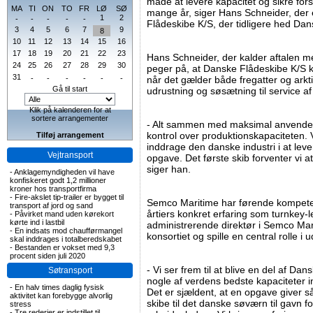
måde at levere kapacitet og sikre fors
MA
TI
ON
TO
FR
LØ
SØ
mange år, siger Hans Schneider, der 
1
2
-
-
-
-
-
Flådeskibe K/S, der tidligere hed Dan
3
4
5
6
7
9
8
10
11
12
13
14
15
16
17
18
19
20
21
22
23
Hans Schneider, der kalder aftalen m
24
25
26
27
28
29
30
peger på, at Danske Flådeskibe K/S ka
31
-
-
-
-
-
-
når det gælder både fregatter og arkti
Gå til start
udrustning og søsætning til service a
Klik på kalenderen for at
sortere arrangementer
- Alt sammen med maksimal anvendels
kontrol over produktionskapaciteten. 
Tilføj arrangement
inddrage den danske industri i at leve
Vejtransport
opgave. Det første skib forventer vi at
siger han.
-
Anklagemyndigheden vil have
konfiskeret godt 1,2 millioner
kroner hos transportfirma
-
Fire-akslet tip-trailer er bygget til
Semco Maritime har førende kompete
transport af jord og sand
årtiers konkret erfaring som turnkey
-
Påvirket mand uden kørekort
kørte ind i lastbil
administrerende direktør i Semco Marit
-
En indsats mod chaufførmangel
konsortiet og spille en central rolle 
skal inddrages i totalberedskabet
-
Bestanden er vokset med 9,3
procent siden juli 2020
- Vi ser frem til at blive en del af 
Søtransport
nogle af verdens bedste kapaciteter in
-
En halv times daglig fysisk
Det er sjældent, at en opgave giver 
aktivitet kan forebygge alvorlig
skibe til det danske søværn til gavn 
stress
-
Tre rederier er indstillet til