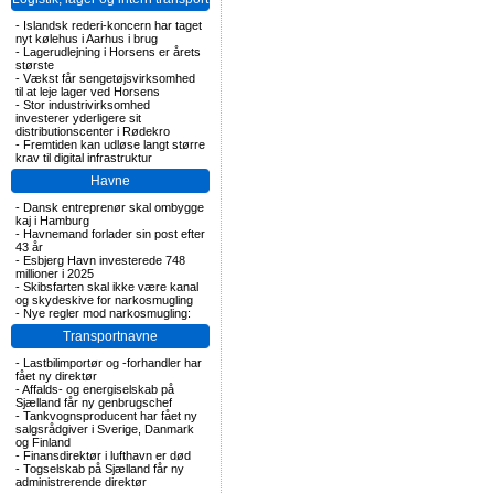
-
Islandsk rederi-koncern har taget
nyt kølehus i Aarhus i brug
-
Lagerudlejning i Horsens er årets
største
-
Vækst får sengetøjsvirksomhed
til at leje lager ved Horsens
-
Stor industrivirksomhed
investerer yderligere sit
distributionscenter i Rødekro
-
Fremtiden kan udløse langt større
krav til digital infrastruktur
Havne
-
Dansk entreprenør skal ombygge
kaj i Hamburg
-
Havnemand forlader sin post efter
43 år
-
Esbjerg Havn investerede 748
millioner i 2025
-
Skibsfarten skal ikke være kanal
og skydeskive for narkosmugling
-
Nye regler mod narkosmugling:
Transportnavne
-
Lastbilimportør og -forhandler har
fået ny direktør
-
Affalds- og energiselskab på
Sjælland får ny genbrugschef
-
Tankvognsproducent har fået ny
salgsrådgiver i Sverige, Danmark
og Finland
-
Finansdirektør i lufthavn er død
-
Togselskab på Sjælland får ny
administrerende direktør