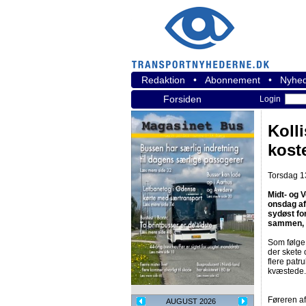
Redaktion
•
Abonnement
•
Nyhed
Forsiden
Login
Koll
kost
Torsdag 13
Midt- og 
onsdag af
sydøst for
sammen, m
Som følge 
der skete 
flere patru
kvæstede. 
Føreren af
AUGUST 2026