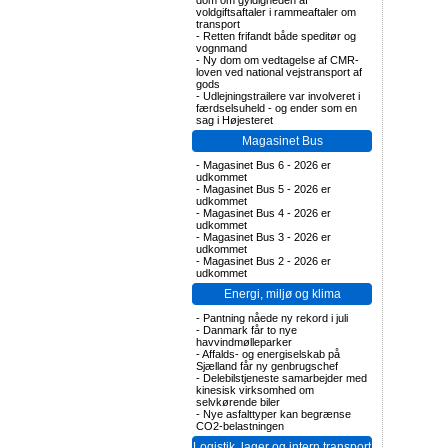
dom om gyldigheden af
voldgiftsaftaler i rammeaftaler om
transport
-
Retten frifandt både speditør og
vognmand
-
Ny dom om vedtagelse af CMR-
loven ved national vejstransport af
gods
-
Udlejningstrailere var involveret i
færdselsuheld - og ender som en
sag i Højesteret
Magasinet Bus
-
Magasinet Bus 6 - 2026 er
udkommet
-
Magasinet Bus 5 - 2026 er
udkommet
-
Magasinet Bus 4 - 2026 er
udkommet
-
Magasinet Bus 3 - 2026 er
udkommet
-
Magasinet Bus 2 - 2026 er
udkommet
Energi, miljø og klima
-
Pantning nåede ny rekord i juli
-
Danmark får to nye
havvindmølleparker
-
Affalds- og energiselskab på
Sjælland får ny genbrugschef
-
Delebilstjeneste samarbejder med
kinesisk virksomhed om
selvkørende biler
-
Nye asfalttyper kan begrænse
CO2-belastningen
Logistik, lager og intern transport