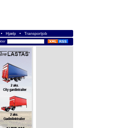
•
Hjælp
•
Transportjob
ikler