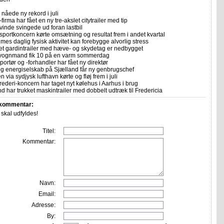
nåede ny rekord i juli
firma har fået en ny tre-akslet citytrailer med tip
vinde svingede ud foran lastbil
sportkoncern kørte omsætning og resultat frem i andet kvartal
imes daglig fysisk aktivitet kan forebygge alvorlig stress
let gardintrailer med hæve- og skydetag er nedbygget
vognmand fik 10 på en varm sommerdag
portør og -forhandler har fået ny direktør
 og energiselskab på Sjælland får ny genbrugschef
n via sydjysk lufthavn kørte og fløj frem i juli
rederi-koncern har taget nyt kølehus i Aarhus i brug
 har trukket maskintrailer med dobbelt udtræk til Fredericia
 kommentar:
r skal udfyldes!
Titel:
Kommentar:
Navn:
Email:
Adresse:
By: