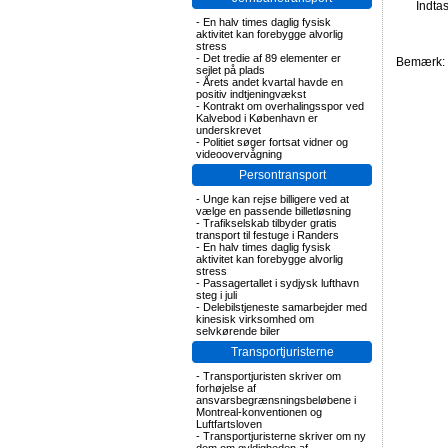
Indta
-
En halv times daglig fysisk
aktivitet kan forebygge alvorlig
stress
-
Det tredie af 89 elementer er
Bemærk: F
sejlet på plads
-
Årets andet kvartal havde en
positiv indtjeningvækst
-
Kontrakt om overhalingsspor ved
Kalvebod i København er
underskrevet
-
Politiet søger fortsat vidner og
videoovervågning
Persontransport
-
Unge kan rejse billigere ved at
vælge en passende billetløsning
-
Trafikselskab tilbyder gratis
transport til festuge i Randers
-
En halv times daglig fysisk
aktivitet kan forebygge alvorlig
stress
-
Passagertallet i sydjysk lufthavn
steg i juli
-
Delebilstjeneste samarbejder med
kinesisk virksomhed om
selvkørende biler
Transportjuristerne
-
Transportjuristen skriver om
forhøjelse af
ansvarsbegrænsningsbeløbene i
Montreal-konventionen og
Luftfartsloven
-
Transportjuristerne skriver om ny