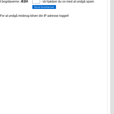
st bogstaverne:
ÆØÅ
- så hjælper du os med at undgå spam.
or at undgå misbrug bliver din IP adresse logget!