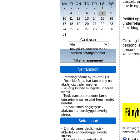
Lastbilcha
MA
TI
ON
TO
FR
LØ
SØ
havde også
1
2
-
-
-
-
-
3
4
5
6
7
9
8
10
11
12
13
14
15
16
Politiet o
underretn
17
18
19
20
21
22
23
fomiddag.
24
25
26
27
28
29
30
31
-
-
-
-
-
-
Gå til start
Omkring kl
personbilen
Klik på kalenderen for at
personbil
sortere arrangementer
kollidered
Tilføj arrangement
Vejtransport
-
Pantning nåede ny rekord i juli
-
Roskilde-firma har fået en ny tre-
akslet citytrailer med tip
-
70-årig kvinde svingede ud foran
lastbil
-
Tysk transportkoncern kørte
omsætning og resultat frem i andet
kvartal
-
En halv times daglig fysisk
aktivitet kan forebygge alvorlig
stress
Søtransport
© Copyright
-
En halv times daglig fysisk
kopieres el
aktivitet kan forebygge alvorlig
stress
Print s
-
Tre rederier er indstillet til