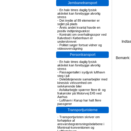
Jernbanetransport
-
En halv times daglig fysisk
aktivitet kan forebygge alvorlig
stress
-
Det tredie af 89 elementer er
sejlet på plads
-
Årets andet kvartal havde en
positiv indtjeningvækst
-
Kontrakt om overhalingsspor ved
Kalvebod i København er
Indta
underskrevet
-
Politiet søger fortsat vidner og
videoovervågning
Persontransport
Bemærk: F
-
En halv times daglig fysisk
aktivitet kan forebygge alvorlig
stress
-
Passagertallet i sydjysk lufthavn
steg i juli
-
Delebilstjeneste samarbejder med
kinesisk virksomhed om
selvkørende biler
-
Asfaltarbejde spærrer flere til- og
frakørsler på Motorvej E45 ved
Aarhus
-
Lufthavn i Karup har haft flere
passgerer
Transportjuristerne
-
Transportjuristen skriver om
forhøjelse af
ansvarsbegrænsningsbeløbene i
Montreal-konventionen og