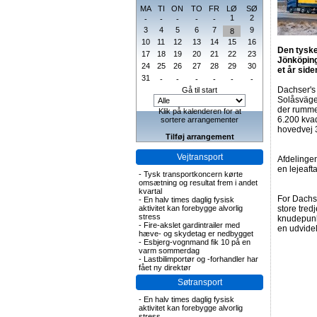
MA
TI
ON
TO
FR
LØ
SØ
1
2
-
-
-
-
-
3
4
5
6
7
9
8
10
11
12
13
14
15
16
Den tyske 
17
18
19
20
21
22
23
Jönköping
24
25
26
27
28
29
30
et år sid
31
-
-
-
-
-
-
Dachser's 
Gå til start
Solåsvägen
der rummer
Klik på kalenderen for at
6.200 kvad
sortere arrangementer
hovedvej 
Tilføj arrangement
Vejtransport
Afdelinge
en lejeaft
-
Tysk transportkoncern kørte
omsætning og resultat frem i andet
kvartal
For Dachse
-
En halv times daglig fysisk
aktivitet kan forebygge alvorlig
store tred
stress
knudepunk
-
Fire-akslet gardintrailer med
en udvidel
hæve- og skydetag er nedbygget
-
Esbjerg-vognmand fik 10 på en
varm sommerdag
-
Lastbilimportør og -forhandler har
fået ny direktør
Søtransport
-
En halv times daglig fysisk
aktivitet kan forebygge alvorlig
stress