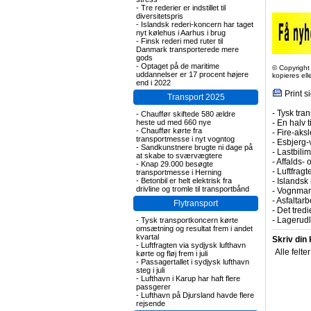
-
Tre rederier er indstillet til
diversitetspris
-
Islandsk rederi-koncern har taget
nyt kølehus i Aarhus i brug
-
Finsk rederi med ruter til
Danmark transporterede mere
gods
-
Optaget på de maritime
© Copyright
uddannelser er 17 procent højere
kopieres el
end i 2022
Print s
Transport 2025
-
Tysk tran
-
Chauffør skiftede 580 ældre
heste ud med 660 nye
-
En halv t
-
Chauffør kørte fra
-
Fire-aks
transportmesse i nyt vogntog
-
Esbjerg-
-
Sandkunstnere brugte ni dage på
-
Lastbilim
at skabe to sværvægtere
-
Affalds-
-
Knap 29.000 besøgte
-
Luftfragte
transportmesse i Herning
-
Betonbil er helt elektrisk fra
-
Islandsk 
drivline og tromle til transportbånd
-
Vognmand
-
Asfaltarb
Flytransport
-
Det tredi
-
Lagerudle
-
Tysk transportkoncern kørte
omsætning og resultat frem i andet
kvartal
Skriv din
-
Luftfragten via sydjysk lufthavn
Alle felte
kørte og fløj frem i juli
-
Passagertallet i sydjysk lufthavn
steg i juli
-
Lufthavn i Karup har haft flere
passgerer
-
Lufthavn på Djursland havde flere
rejsende