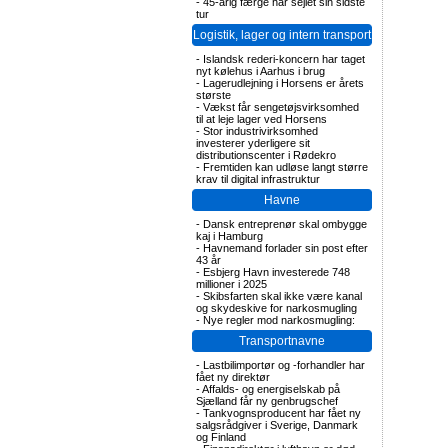
-
45-årig færge har sejlet sin sidste
tur
Logistik, lager og intern transport
-
Islandsk rederi-koncern har taget
nyt kølehus i Aarhus i brug
-
Lagerudlejning i Horsens er årets
største
-
Vækst får sengetøjsvirksomhed
til at leje lager ved Horsens
-
Stor industrivirksomhed
investerer yderligere sit
distributionscenter i Rødekro
-
Fremtiden kan udløse langt større
krav til digital infrastruktur
Havne
-
Dansk entreprenør skal ombygge
kaj i Hamburg
-
Havnemand forlader sin post efter
43 år
-
Esbjerg Havn investerede 748
millioner i 2025
-
Skibsfarten skal ikke være kanal
og skydeskive for narkosmugling
-
Nye regler mod narkosmugling:
Transportnavne
-
Lastbilimportør og -forhandler har
fået ny direktør
-
Affalds- og energiselskab på
Sjælland får ny genbrugschef
-
Tankvognsproducent har fået ny
salgsrådgiver i Sverige, Danmark
og Finland