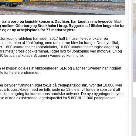
transport- og logistik-koncern, Dachser, har taget sin nybyggede filial i
 mellem Göteborg og Stockholm i brug. Byggeriet af filialen begyndte for
en og er ny arbejdsplads for 77 medarbejdere
Jönköping-afdeling har siden 2017 haft til huse i lejede lokaler på
 i udkanten af Jönköping, men rammerne blev for trange. Den nye filial,
 1.600 kvadratmeter kontorlokaler, 10.000 kvadratmeter logistiklager og
ratmeter cross dock-terminal, ligger syd for Jönköping ved motorvej E4 og
30 tæt på trafikplads Stigamo i Vaggeryd kommune.
n er bygget og ejes af virksomheden SLP, og Dachser Sweden har indgået
ale for hele ejendommen.
r betyder flytningen øget fokus på trediepartslogistik, hvor det 10.000 kvm
jepartslogistiklager med en loftshøjde på 12 meter vil fungere som centralt
t for oplagring for koncernens nordiske netværk. De nye bygninger betyder
se af den eksisterende lagerkapacitet fra 5.800 til 11.000 pallepladser.