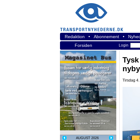
Redaktion
•
Abonnement
•
Nyhed
Forsiden
Login
Tysk
nybyg
Tirsdag 4.
AUGUST 2026