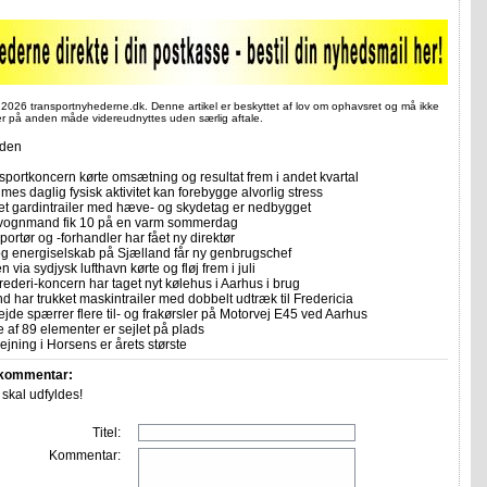
 2026 transportnyhederne.dk. Denne artikel er beskyttet af lov om ophavsret og må ikke
ler på anden måde videreudnyttes uden særlig aftale.
iden
sportkoncern kørte omsætning og resultat frem i andet kvartal
imes daglig fysisk aktivitet kan forebygge alvorlig stress
let gardintrailer med hæve- og skydetag er nedbygget
vognmand fik 10 på en varm sommerdag
portør og -forhandler har fået ny direktør
 og energiselskab på Sjælland får ny genbrugschef
n via sydjysk lufthavn kørte og fløj frem i juli
rederi-koncern har taget nyt kølehus i Aarhus i brug
 har trukket maskintrailer med dobbelt udtræk til Fredericia
ejde spærrer flere til- og frakørsler på Motorvej E45 ved Aarhus
e af 89 elementer er sejlet på plads
jning i Horsens er årets største
 kommentar:
r skal udfyldes!
Titel:
Kommentar: