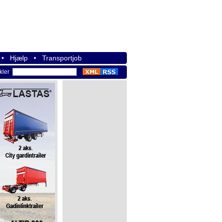
•
Hjælp
•
Transportjob
ikler