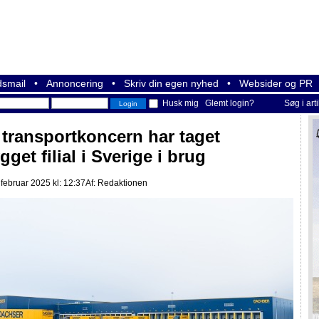
smail
•
Annoncering
•
Skriv din egen nyhed
•
Websider og PR
Husk mig
Glemt login?
Søg i art
 transportkoncern har taget
get filial i Sverige i brug
 februar 2025 kl: 12:37
Af:
Redaktionen