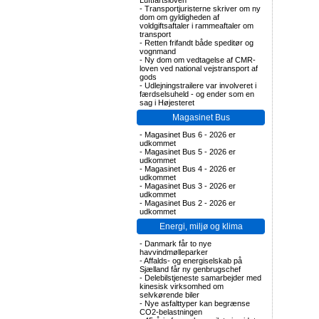
Luftfartsloven
-
Transportjuristerne skriver om ny
dom om gyldigheden af
voldgiftsaftaler i rammeaftaler om
transport
-
Retten frifandt både speditør og
vognmand
-
Ny dom om vedtagelse af CMR-
loven ved national vejstransport af
gods
-
Udlejningstrailere var involveret i
færdselsuheld - og ender som en
sag i Højesteret
Magasinet Bus
-
Magasinet Bus 6 - 2026 er
udkommet
-
Magasinet Bus 5 - 2026 er
udkommet
-
Magasinet Bus 4 - 2026 er
udkommet
-
Magasinet Bus 3 - 2026 er
udkommet
-
Magasinet Bus 2 - 2026 er
udkommet
Energi, miljø og klima
-
Danmark får to nye
havvindmølleparker
-
Affalds- og energiselskab på
Sjælland får ny genbrugschef
-
Delebilstjeneste samarbejder med
kinesisk virksomhed om
selvkørende biler
-
Nye asfalttyper kan begrænse
CO2-belastningen