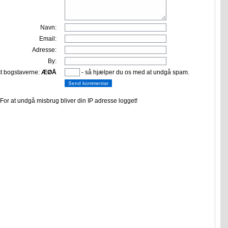
Navn:
Email:
Adresse:
By:
st bogstaverne:
ÆØÅ
- så hjælper du os med at undgå spam.
or at undgå misbrug bliver din IP adresse logget!