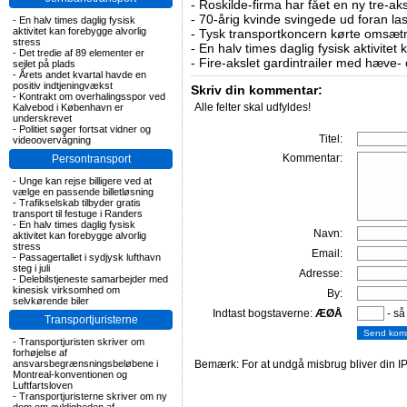
-
Roskilde-firma har fået en ny tre-aksl
-
70-årig kvinde svingede ud foran las
-
En halv times daglig fysisk
aktivitet kan forebygge alvorlig
-
Tysk transportkoncern kørte omsætni
stress
-
En halv times daglig fysisk aktivitet
-
Det tredie af 89 elementer er
-
Fire-akslet gardintrailer med hæve-
sejlet på plads
-
Årets andet kvartal havde en
positiv indtjeningvækst
Skriv din kommentar:
-
Kontrakt om overhalingsspor ved
Alle felter skal udfyldes!
Kalvebod i København er
underskrevet
-
Politiet søger fortsat vidner og
Titel:
videoovervågning
Kommentar:
Persontransport
-
Unge kan rejse billigere ved at
vælge en passende billetløsning
-
Trafikselskab tilbyder gratis
transport til festuge i Randers
-
En halv times daglig fysisk
Navn:
aktivitet kan forebygge alvorlig
stress
Email:
-
Passagertallet i sydjysk lufthavn
steg i juli
Adresse:
-
Delebilstjeneste samarbejder med
kinesisk virksomhed om
By:
selvkørende biler
Indtast bogstaverne:
ÆØÅ
- så
Transportjuristerne
-
Transportjuristen skriver om
forhøjelse af
ansvarsbegrænsningsbeløbene i
Bemærk: For at undgå misbrug bliver din IP
Montreal-konventionen og
Luftfartsloven
-
Transportjuristerne skriver om ny