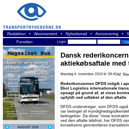
Redaktion
•
Abonnement
•
Nyhedsmail
•
Annoncering
•
S
Forsiden
Login
Dansk rederikoncern
aktiekøbsaftale med 
Mandag 4. november 2024 kl: 09:40
Af:
Re
Rederikoncernen DFDS indgik i apr
Ekol Logistics internationale trans
opsagt på grund af, at visse kontr
opfyldt ved udløbet af den aftalte
DFDS understreger, som DFDS også pe
var betinget af myndighedsgodkendel
betingelser. Da disse "visse kontraktm
ved den aftalte tidsfrist, har DFDS o
konsekvens gennemføres transaktion
AUGUST 2026