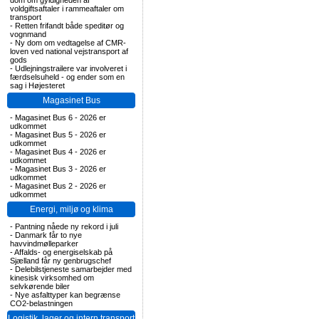
dom om gyldigheden af
voldgiftsaftaler i rammeaftaler om
transport
-
Retten frifandt både speditør og
vognmand
-
Ny dom om vedtagelse af CMR-
loven ved national vejstransport af
gods
-
Udlejningstrailere var involveret i
færdselsuheld - og ender som en
sag i Højesteret
Magasinet Bus
-
Magasinet Bus 6 - 2026 er
udkommet
-
Magasinet Bus 5 - 2026 er
udkommet
-
Magasinet Bus 4 - 2026 er
udkommet
-
Magasinet Bus 3 - 2026 er
udkommet
-
Magasinet Bus 2 - 2026 er
udkommet
Energi, miljø og klima
-
Pantning nåede ny rekord i juli
-
Danmark får to nye
havvindmølleparker
-
Affalds- og energiselskab på
Sjælland får ny genbrugschef
-
Delebilstjeneste samarbejder med
kinesisk virksomhed om
selvkørende biler
-
Nye asfalttyper kan begrænse
CO2-belastningen
Logistik, lager og intern transport