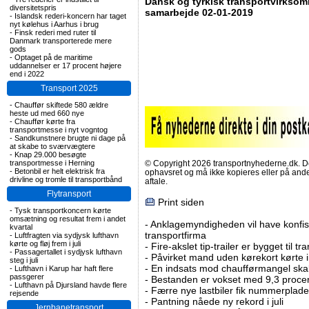
Dansk og tyrkisk transportvirksom
diversitetspris
samarbejde 02-01-2019
-
Islandsk rederi-koncern har taget
nyt kølehus i Aarhus i brug
-
Finsk rederi med ruter til
Danmark transporterede mere
gods
-
Optaget på de maritime
uddannelser er 17 procent højere
end i 2022
Transport 2025
-
Chauffør skiftede 580 ældre
heste ud med 660 nye
-
Chauffør kørte fra
transportmesse i nyt vogntog
-
Sandkunstnere brugte ni dage på
at skabe to sværvægtere
-
Knap 29.000 besøgte
transportmesse i Herning
© Copyright 2026 transportnyhederne.dk. Den
-
Betonbil er helt elektrisk fra
ophavsret og må ikke kopieres eller på an
drivline og tromle til transportbånd
aftale.
Flytransport
Print siden
-
Tysk transportkoncern kørte
omsætning og resultat frem i andet
-
Anklagemyndigheden vil have konfisk
kvartal
transportfirma
-
Luftfragten via sydjysk lufthavn
kørte og fløj frem i juli
-
Fire-akslet tip-trailer er bygget til t
-
Passagertallet i sydjysk lufthavn
-
Påvirket mand uden kørekort kørte in
steg i juli
-
En indsats mod chaufførmangel skal
-
Lufthavn i Karup har haft flere
passgerer
-
Bestanden er vokset med 9,3 procent
-
Lufthavn på Djursland havde flere
-
Færre nye lastbiler fik nummerplader 
rejsende
-
Pantning nåede ny rekord i juli
Jernbanetransport