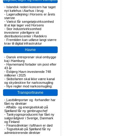
-
Islandsk rederi-koncern har taget
nyt kølehus i Aarhus i brug
-
Lagerudlejning i Horsens er årets
største
-
Vækst får sengetøjsvirksomhed
til at leje lager ved Horsens
-
Stor industrivirksomhed
investerer yderligere sit
distributionscenter i Rødekro
-
Fremtiden kan udløse langt større
krav til digital infrastruktur
Havne
-
Dansk entreprenør skal ombygge
kaj i Hamburg
-
Havnemand forlader sin post efter
43 år
-
Esbjerg Havn investerede 748
millioner i 2025
-
Skibsfarten skal ikke være kanal
og skydeskive for narkosmugling
-
Nye regler mod narkosmugling:
Transportnavne
-
Lastbilimportør og -forhandler har
fået ny direktør
-
Affalds- og energiselskab på
Sjælland får ny genbrugschef
-
Tankvognsproducent har fået ny
salgsrådgiver i Sverige, Danmark
og Finland
-
Finansdirektør i lufthavn er død
-
Togselskab på Sjælland får ny
administrerende direktør