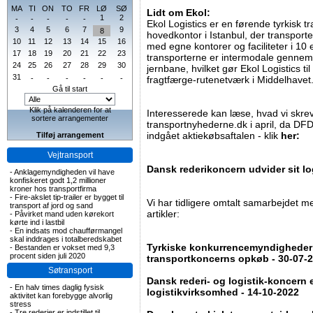
MA
TI
ON
TO
FR
LØ
SØ
Lidt om Ekol:
1
2
-
-
-
-
-
Ekol Logistics er en førende tyrkisk 
3
4
5
6
7
9
8
hovedkontor i Istanbul, der transport
10
11
12
13
14
15
16
med egne kontorer og faciliteter i 10
17
18
19
20
21
22
23
transporterne er intermodale gennem 
24
25
26
27
28
29
30
jernbane, hvilket gør Ekol Logistics t
31
-
-
-
-
-
-
fragtfærge-rutenetværk i Middelhavet
Gå til start
Klik på kalenderen for at
Interesserede kan læse, hvad vi skre
sortere arrangementer
transportnyhederne.dk i april, da DF
indgået aktiekøbsaftalen - klik
her:
Tilføj arrangement
Vejtransport
Dansk rederikoncern udvider sit log
-
Anklagemyndigheden vil have
konfiskeret godt 1,2 millioner
kroner hos transportfirma
-
Fire-akslet tip-trailer er bygget til
Vi har tidligere omtalt samarbejdet 
transport af jord og sand
artikler:
-
Påvirket mand uden kørekort
kørte ind i lastbil
-
En indsats mod chaufførmangel
skal inddrages i totalberedskabet
Tyrkiske konkurrencemyndigheder h
-
Bestanden er vokset med 9,3
procent siden juli 2020
transportkoncerns opkøb - 30-07-
Søtransport
Dansk rederi- og logistik-koncern e
-
En halv times daglig fysisk
logistikvirksomhed - 14-10-2022
aktivitet kan forebygge alvorlig
stress
-
Tre rederier er indstillet til