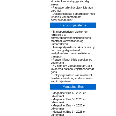
aktivitet kan forebygge alvorlig
stress
-
Passagertallet i sydjysk lufthavn
steg i juli
-
Delebilstjeneste samarbejder med
kinesisk virksomhed om
selvkørende biler
Transportjuristerne
-
Transportjuristen skriver om
forhøjelse af
ansvarsbegrænsningsbeløbene i
Montreal-konventionen og
Luftfartsloven
-
Transportjuristerne skriver om ny
dom om gyldigheden af
voldgiftsaftaler i rammeaftaler om
transport
-
Retten frifandt både speditør og
vognmand
-
Ny dom om vedtagelse af CMR-
loven ved national vejstransport af
gods
-
Udlejningstrailere var involveret i
færdselsuheld - og ender som en
sag i Højesteret
Magasinet Bus
-
Magasinet Bus 6 - 2026 er
udkommet
-
Magasinet Bus 5 - 2026 er
udkommet
-
Magasinet Bus 4 - 2026 er
udkommet
-
Magasinet Bus 3 - 2026 er
udkommet