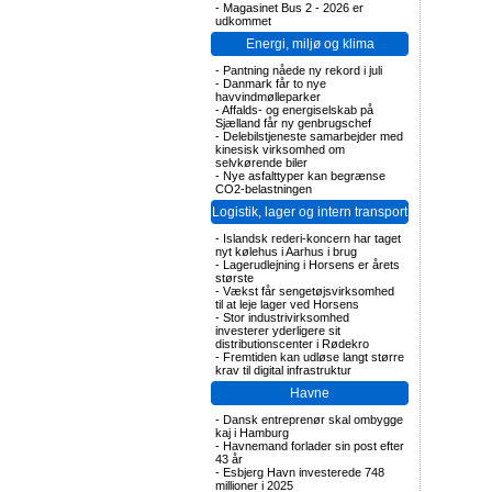
-
Magasinet Bus 2 - 2026 er
udkommet
Energi, miljø og klima
-
Pantning nåede ny rekord i juli
-
Danmark får to nye
havvindmølleparker
-
Affalds- og energiselskab på
Sjælland får ny genbrugschef
-
Delebilstjeneste samarbejder med
kinesisk virksomhed om
selvkørende biler
-
Nye asfalttyper kan begrænse
CO2-belastningen
Logistik, lager og intern transport
-
Islandsk rederi-koncern har taget
nyt kølehus i Aarhus i brug
-
Lagerudlejning i Horsens er årets
største
-
Vækst får sengetøjsvirksomhed
til at leje lager ved Horsens
-
Stor industrivirksomhed
investerer yderligere sit
distributionscenter i Rødekro
-
Fremtiden kan udløse langt større
krav til digital infrastruktur
Havne
-
Dansk entreprenør skal ombygge
kaj i Hamburg
-
Havnemand forlader sin post efter
43 år
-
Esbjerg Havn investerede 748
millioner i 2025