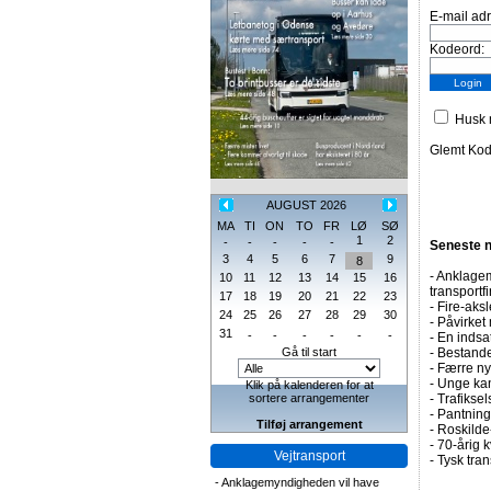
E-mail ad
Kodeord:
Husk m
Glemt Ko
AUGUST 2026
MA
TI
ON
TO
FR
LØ
SØ
1
2
-
-
-
-
-
Seneste 
3
4
5
6
7
9
8
-
Anklagem
10
11
12
13
14
15
16
transportf
17
18
19
20
21
22
23
-
Fire-aksl
24
25
26
27
28
29
30
-
Påvirket 
31
-
-
-
-
-
-
-
En indsa
Gå til start
-
Bestande
-
Færre nye
-
Unge kan
Klik på kalenderen for at
sortere arrangementer
-
Trafiksel
-
Pantning 
Tilføj arrangement
-
Roskilde-
-
70-årig k
Vejtransport
-
Tysk tran
-
Anklagemyndigheden vil have