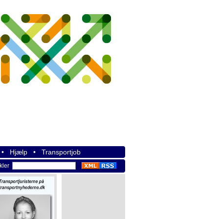
•
Hjælp
•
Transportjob
ikler