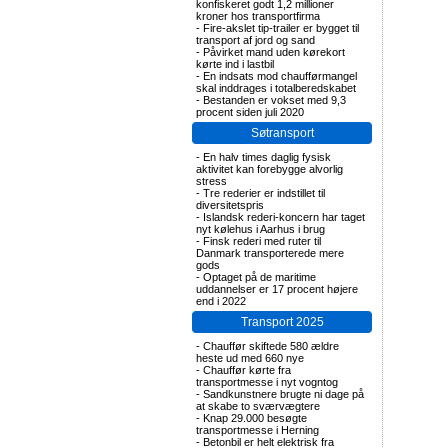
konfiskeret godt 1,2 millioner
kroner hos transportfirma
-
Fire-akslet tip-trailer er bygget til
transport af jord og sand
-
Påvirket mand uden kørekort
kørte ind i lastbil
-
En indsats mod chaufførmangel
skal inddrages i totalberedskabet
-
Bestanden er vokset med 9,3
procent siden juli 2020
Søtransport
-
En halv times daglig fysisk
aktivitet kan forebygge alvorlig
stress
-
Tre rederier er indstillet til
diversitetspris
-
Islandsk rederi-koncern har taget
nyt kølehus i Aarhus i brug
-
Finsk rederi med ruter til
Danmark transporterede mere
gods
-
Optaget på de maritime
uddannelser er 17 procent højere
end i 2022
Transport 2025
-
Chauffør skiftede 580 ældre
heste ud med 660 nye
-
Chauffør kørte fra
transportmesse i nyt vogntog
-
Sandkunstnere brugte ni dage på
at skabe to sværvægtere
-
Knap 29.000 besøgte
transportmesse i Herning
-
Betonbil er helt elektrisk fra