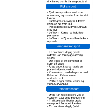
drivline og tromle til transportbånd
Flytransport
-
Tysk transportkoncern kørte
omsætning og resultat frem i andet
kvartal
-
Luftfragten via sydjysk lufthavn
kørte og fløj frem i juli
-
Passagertallet i sydjysk lufthavn
steg i juli
-
Lufthavn i Karup har haft flere
passgerer
-
Lufthavn på Djursland havde flere
rejsende
Jernbanetransport
-
En halv times daglig fysisk
aktivitet kan forebygge alvorlig
stress
-
Det tredie af 89 elementer er
sejlet på plads
-
Årets andet kvartal havde en
positiv indtjeningvækst
-
Kontrakt om overhalingsspor ved
Kalvebod i København er
underskrevet
-
Politiet søger fortsat vidner og
videoovervågning
Persontransport
-
Unge kan rejse billigere ved at
vælge en passende billetløsning
-
Trafikselskab tilbyder gratis
transport til festuge i Randers
-
En halv times daglig fysisk