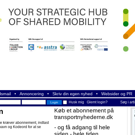
smail
•
Annoncering
•
Skriv din egen nyhed
•
Websider og PR
Husk mig
Glemt login?
Søg i art
n
Køb et abonnement på
transportnyhederne.dk
e kræver abonnement, indtast
- og få adgang til hele
navn og Kodeord for at se
siden - hele tiden