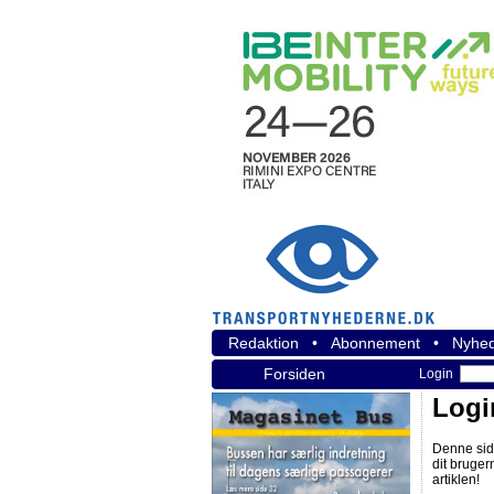
Redaktion
•
Abonnement
•
Nyhed
Forsiden
Login
Logi
Denne sid
dit bruger
artiklen!