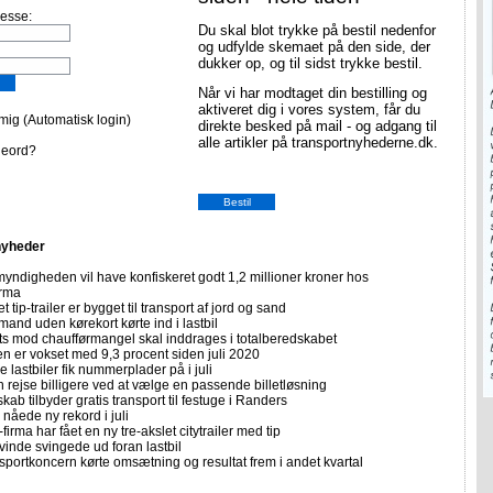
resse:
Du skal blot trykke på bestil nedenfor
og udfylde skemaet på den side, der
dukker op, og til sidst trykke bestil.
Når vi har modtaget din bestilling og
aktiveret dig i vores system, får du
ig (Automatisk login)
direkte besked på mail - og adgang til
alle artikler på transportnyhederne.dk.
deord?
nyheder
yndigheden vil have konfiskeret godt 1,2 millioner kroner hos
irma
et tip-trailer er bygget til transport af jord og sand
mand uden kørekort kørte ind i lastbil
ts mod chaufførmangel skal inddrages i totalberedskabet
n er vokset med 9,3 procent siden juli 2020
 lastbiler fik nummerplader på i juli
 rejse billigere ved at vælge en passende billetløsning
skab tilbyder gratis transport til festuge i Randers
nåede ny rekord i juli
firma har fået en ny tre-akslet citytrailer med tip
vinde svingede ud foran lastbil
sportkoncern kørte omsætning og resultat frem i andet kvartal