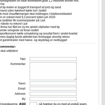
yndigheden vil have konfiskeret godt 1,2 millioner kroner hos
irma
et tip-trailer er bygget til transport af jord og sand
mand uden kørekort kørte ind i lastbil
ts mod chaufførmangel skal inddrages i totalberedskabet
n er vokset med 9,3 procent siden juli 2020
 lastbiler fik nummerplader på i juli
nåede ny rekord i juli
firma har fået en ny tre-akslet citytrailer med tip
vinde svingede ud foran lastbil
sportkoncern kørte omsætning og resultat frem i andet kvartal
imes daglig fysisk aktivitet kan forebygge alvorlig stress
let gardintrailer med hæve- og skydetag er nedbygget
 kommentar:
r skal udfyldes!
Titel:
Kommentar:
Navn:
Email:
Adresse:
By:
st bogstaverne:
ÆØÅ
- så hjælper du os med at undgå spam.