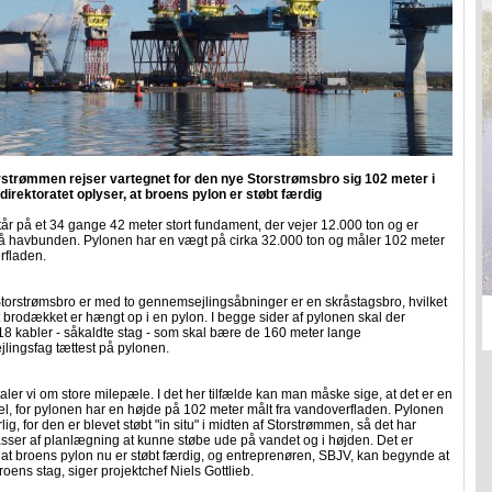
orstrømmen rejser vartegnet for den nye Storstrømsbro sig 102 meter i
jdirektoratet oplyser, at broens pylon er støbt færdig
år på et 34 gange 42 meter stort fundament, der vejer 12.000 ton og er
på havbunden. Pylonen har en vægt på cirka 32.000 ton og måler 102 meter
rfladen.
torstrømsbro er med to gennemsejlingsåbninger er en skråstagsbro, hvilket
t brodækket er hængt op i en pylon. I begge sider af pylonen skal der
18 kabler - såkaldte stag - som skal bære de 160 meter lange
lingsfag tættest på pylonen.
taler vi om store milepæle. I det her tilfælde kan man måske sige, at det er en
l, for pylonen har en højde på 102 meter målt fra vandoverfladen. Pylonen
lig, for den er blevet støbt "in situ" i midten af Storstrømmen, så det har
sser af planlægning at kunne støbe ude på vandet og i højden. Det er
, at broens pylon nu er støbt færdig, og entreprenøren, SBJV, kan begynde at
oens stag, siger projektchef Niels Gottlieb.