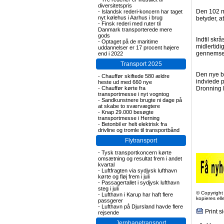
diversitetspris
Den 102 me
-
Islandsk rederi-koncern har taget
nyt kølehus i Aarhus i brug
betyder, a
-
Finsk rederi med ruter til
Danmark transporterede mere
gods
Indtil skr
-
Optaget på de maritime
midlertidi
uddannelser er 17 procent højere
gennemsejl
end i 2022
Transport 2025
Den nye b
-
Chauffør skiftede 580 ældre
indviede p
heste ud med 660 nye
-
Chauffør kørte fra
Dronning M
transportmesse i nyt vogntog
-
Sandkunstnere brugte ni dage på
at skabe to sværvægtere
-
Knap 29.000 besøgte
transportmesse i Herning
-
Betonbil er helt elektrisk fra
drivline og tromle til transportbånd
Flytransport
-
Tysk transportkoncern kørte
omsætning og resultat frem i andet
kvartal
-
Luftfragten via sydjysk lufthavn
kørte og fløj frem i juli
-
Passagertallet i sydjysk lufthavn
steg i juli
© Copyright
-
Lufthavn i Karup har haft flere
kopieres el
passgerer
-
Lufthavn på Djursland havde flere
Print s
rejsende
Jernbanetransport