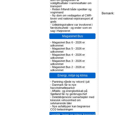
dom om gyldigheden af
voldgiftsaftaler i rammeaftaler om
transport
-
Retten frifandt både speditør og
vognmand
Bemærk: F
-
Ny dom om vedtagelse af CMR-
loven ved national vejstransport af
gods
-
Udlejningstrailere var involveret i
færdselsuheld - og ender som en
sag i Højesteret
Magasinet Bus
-
Magasinet Bus 6 - 2026 er
udkommet
-
Magasinet Bus 5 - 2026 er
udkommet
-
Magasinet Bus 4 - 2026 er
udkommet
-
Magasinet Bus 3 - 2026 er
udkommet
-
Magasinet Bus 2 - 2026 er
udkommet
Energi, miljø og klima
-
Pantning nåede ny rekord i juli
-
Danmark får to nye
havvindmølleparker
-
Affalds- og energiselskab på
Sjælland får ny genbrugschef
-
Delebilstjeneste samarbejder med
kinesisk virksomhed om
selvkørende biler
-
Nye asfalttyper kan begrænse
CO2-belastningen
Logistik, lager og intern transport