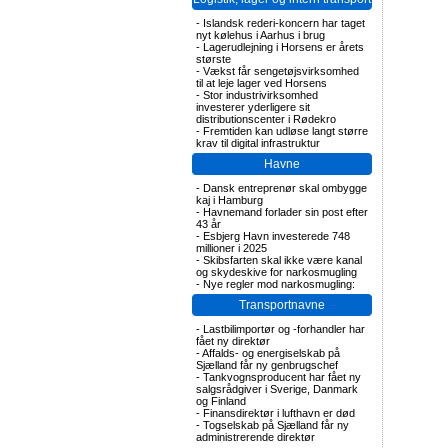
-
Islandsk rederi-koncern har taget
nyt kølehus i Aarhus i brug
-
Lagerudlejning i Horsens er årets
største
-
Vækst får sengetøjsvirksomhed
til at leje lager ved Horsens
-
Stor industrivirksomhed
investerer yderligere sit
distributionscenter i Rødekro
-
Fremtiden kan udløse langt større
krav til digital infrastruktur
Havne
-
Dansk entreprenør skal ombygge
kaj i Hamburg
-
Havnemand forlader sin post efter
43 år
-
Esbjerg Havn investerede 748
millioner i 2025
-
Skibsfarten skal ikke være kanal
og skydeskive for narkosmugling
-
Nye regler mod narkosmugling:
Transportnavne
-
Lastbilimportør og -forhandler har
fået ny direktør
-
Affalds- og energiselskab på
Sjælland får ny genbrugschef
-
Tankvognsproducent har fået ny
salgsrådgiver i Sverige, Danmark
og Finland
-
Finansdirektør i lufthavn er død
-
Togselskab på Sjælland får ny
administrerende direktør