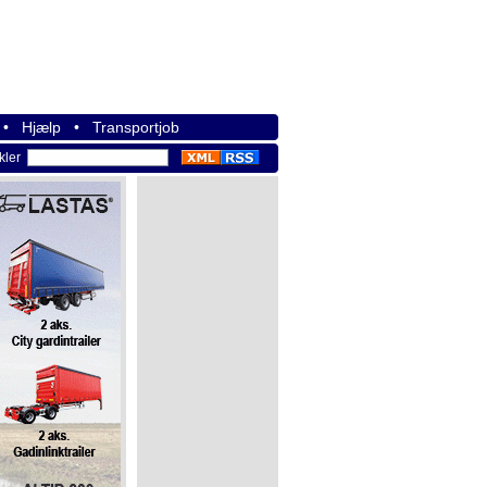
•
Hjælp
•
Transportjob
ikler