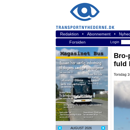
Redaktion
•
Abonnement
•
Nyhed
Forsiden
Login
Bro-
fuld
Torsdag 10
AUGUST 2026