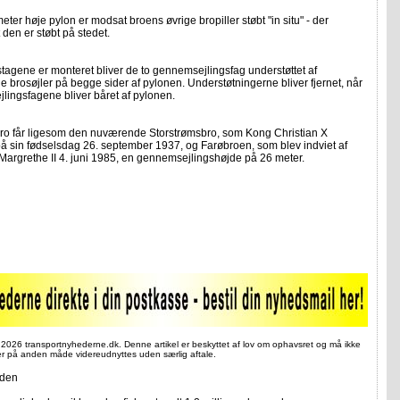
ter høje pylon er modsat broens øvrige bropiller støbt "in situ" - der
t den er støbt på stedet.
åstagene er monteret bliver de to gennemsejlingsfag understøttet af
ge brosøjler på begge sider af pylonen. Understøtningerne bliver fjernet, når
ingsfagene bliver båret af pylonen.
ro får ligesom den nuværende Storstrømsbro, som Kong Christian X
å sin fødselsdag 26. september 1937, og Farøbroen, som blev indviet af
argrethe II 4. juni 1985, en gennemsejlingshøjde på 26 meter.
 2026 transportnyhederne.dk. Denne artikel er beskyttet af lov om ophavsret og må ikke
ler på anden måde videreudnyttes uden særlig aftale.
iden