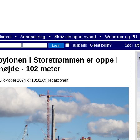
smail
•
Annoncering
•
Skriv din egen nyhed
•
Websider og PR
Husk mig
Glemt login?
Søg i art
pylonen i Storstrømmen er oppe i
 højde - 102 meter
. oktober 2024 kl: 10:32
Af:
Redaktionen