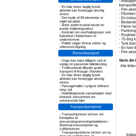
-
Anklagem
transportf
-
En halv times daglig fysisk
-
Fire-aksl
aktivitet kan forebygge alvorlig
-
Påvirket 
stress
-
Det tredie af 89 elementer er
-
En indsa
sejlet på plads
-
Bestande
-
Årets andet kvartal havde en
-
Færre nye
positiv indtjeningvækst
-
Pantning 
-
Kontrakt om overhalingsspor ved
-
Roskilde-
Kalvebod i København er
-
70-årig k
underskrevet
-
Politiet søger fortsat vidner og
-
Tysk tran
videoovervågning
-
En halv t
-
Fire-aks
Persontransport
Skriv din
-
Unge kan rejse billigere ved at
vælge en passende billetløsning
Alle felte
-
Trafikselskab tilbyder gratis
transport til festuge i Randers
-
En halv times daglig fysisk
aktivitet kan forebygge alvorlig
stress
-
Passagertallet i sydjysk lufthavn
steg i juli
-
Delebilstjeneste samarbejder med
kinesisk virksomhed om
selvkørende biler
Transportjuristerne
-
Transportjuristen skriver om
forhøjelse af
ansvarsbegrænsningsbeløbene i
Montreal-konventionen og
Luftfartsloven
-
Transportjuristerne skriver om ny
Indta