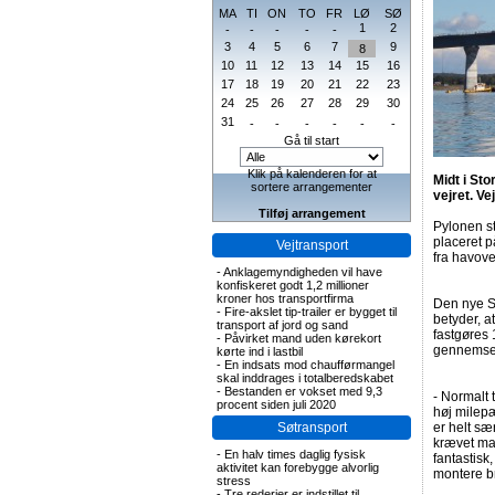
MA
TI
ON
TO
FR
LØ
SØ
1
2
-
-
-
-
-
3
4
5
6
7
9
8
10
11
12
13
14
15
16
17
18
19
20
21
22
23
24
25
26
27
28
29
30
31
-
-
-
-
-
-
Gå til start
Klik på kalenderen for at
Midt i St
sortere arrangementer
vejret. Ve
Tilføj arrangement
Pylonen st
placeret 
Vejtransport
fra havove
-
Anklagemyndigheden vil have
konfiskeret godt 1,2 millioner
kroner hos transportfirma
Den nye S
-
Fire-akslet tip-trailer er bygget til
betyder, a
transport af jord og sand
fastgøres 
-
Påvirket mand uden kørekort
gennemsej
kørte ind i lastbil
-
En indsats mod chaufførmangel
skal inddrages i totalberedskabet
-
Bestanden er vokset med 9,3
- Normalt 
procent siden juli 2020
høj milepæ
Søtransport
er helt sær
krævet ma
-
En halv times daglig fysisk
fantastisk
aktivitet kan forebygge alvorlig
montere br
stress
-
Tre rederier er indstillet til