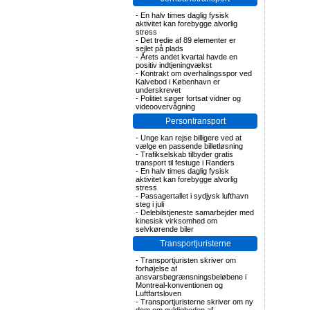
-
En halv times daglig fysisk
aktivitet kan forebygge alvorlig
stress
-
Det tredie af 89 elementer er
sejlet på plads
-
Årets andet kvartal havde en
positiv indtjeningvækst
-
Kontrakt om overhalingsspor ved
Kalvebod i København er
underskrevet
-
Politiet søger fortsat vidner og
videoovervågning
Persontransport
-
Unge kan rejse billigere ved at
vælge en passende billetløsning
-
Trafikselskab tilbyder gratis
transport til festuge i Randers
-
En halv times daglig fysisk
aktivitet kan forebygge alvorlig
stress
-
Passagertallet i sydjysk lufthavn
steg i juli
-
Delebilstjeneste samarbejder med
kinesisk virksomhed om
selvkørende biler
Transportjuristerne
-
Transportjuristen skriver om
forhøjelse af
ansvarsbegrænsningsbeløbene i
Montreal-konventionen og
Luftfartsloven
-
Transportjuristerne skriver om ny