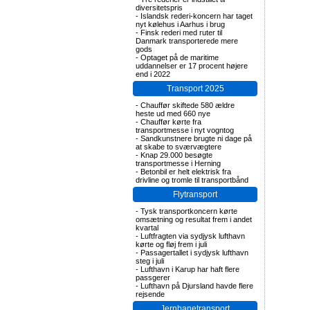
diversitetspris
-
Islandsk rederi-koncern har taget
nyt kølehus i Aarhus i brug
-
Finsk rederi med ruter til
Danmark transporterede mere
gods
-
Optaget på de maritime
uddannelser er 17 procent højere
end i 2022
Transport 2025
-
Chauffør skiftede 580 ældre
heste ud med 660 nye
-
Chauffør kørte fra
transportmesse i nyt vogntog
-
Sandkunstnere brugte ni dage på
at skabe to sværvægtere
-
Knap 29.000 besøgte
transportmesse i Herning
-
Betonbil er helt elektrisk fra
drivline og tromle til transportbånd
Flytransport
-
Tysk transportkoncern kørte
omsætning og resultat frem i andet
kvartal
-
Luftfragten via sydjysk lufthavn
kørte og fløj frem i juli
-
Passagertallet i sydjysk lufthavn
steg i juli
-
Lufthavn i Karup har haft flere
passgerer
-
Lufthavn på Djursland havde flere
rejsende
Jernbanetransport