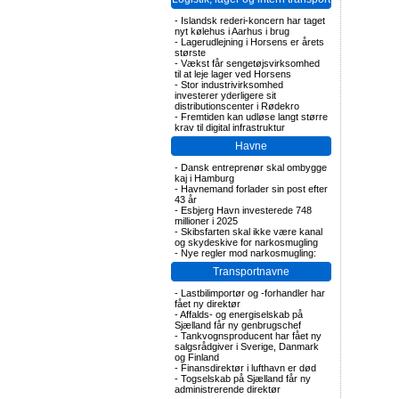
-
Islandsk rederi-koncern har taget
nyt kølehus i Aarhus i brug
-
Lagerudlejning i Horsens er årets
største
-
Vækst får sengetøjsvirksomhed
til at leje lager ved Horsens
-
Stor industrivirksomhed
investerer yderligere sit
distributionscenter i Rødekro
-
Fremtiden kan udløse langt større
krav til digital infrastruktur
Havne
-
Dansk entreprenør skal ombygge
kaj i Hamburg
-
Havnemand forlader sin post efter
43 år
-
Esbjerg Havn investerede 748
millioner i 2025
-
Skibsfarten skal ikke være kanal
og skydeskive for narkosmugling
-
Nye regler mod narkosmugling:
Transportnavne
-
Lastbilimportør og -forhandler har
fået ny direktør
-
Affalds- og energiselskab på
Sjælland får ny genbrugschef
-
Tankvognsproducent har fået ny
salgsrådgiver i Sverige, Danmark
og Finland
-
Finansdirektør i lufthavn er død
-
Togselskab på Sjælland får ny
administrerende direktør