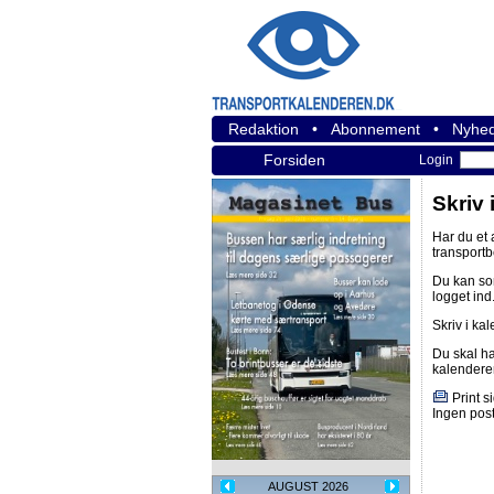
Redaktion
•
Abonnement
•
Nyhed
Forsiden
Login
Skriv 
Har du et
transport
Du kan s
logget ind
Skriv i ka
Du skal h
kalendere
Print s
Ingen post
AUGUST 2026