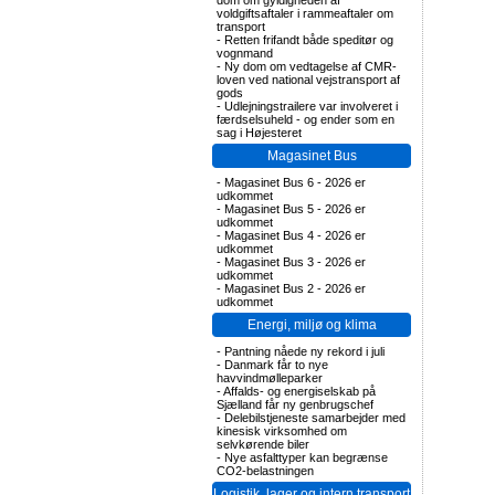
dom om gyldigheden af
voldgiftsaftaler i rammeaftaler om
transport
-
Retten frifandt både speditør og
vognmand
-
Ny dom om vedtagelse af CMR-
loven ved national vejstransport af
gods
-
Udlejningstrailere var involveret i
færdselsuheld - og ender som en
sag i Højesteret
Magasinet Bus
-
Magasinet Bus 6 - 2026 er
udkommet
-
Magasinet Bus 5 - 2026 er
udkommet
-
Magasinet Bus 4 - 2026 er
udkommet
-
Magasinet Bus 3 - 2026 er
udkommet
-
Magasinet Bus 2 - 2026 er
udkommet
Energi, miljø og klima
-
Pantning nåede ny rekord i juli
-
Danmark får to nye
havvindmølleparker
-
Affalds- og energiselskab på
Sjælland får ny genbrugschef
-
Delebilstjeneste samarbejder med
kinesisk virksomhed om
selvkørende biler
-
Nye asfalttyper kan begrænse
CO2-belastningen
Logistik, lager og intern transport