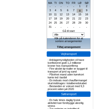
MA
TI
ON
TO
FR
LØ
SØ
1
2
-
-
-
-
-
3
4
5
6
7
9
8
10
11
12
13
14
15
16
17
18
19
20
21
22
23
24
25
26
27
28
29
30
31
-
-
-
-
-
-
Gå til start
Klik på kalenderen for at
sortere arrangementer
Tilføj arrangement
Vejtransport
-
Anklagemyndigheden vil have
konfiskeret godt 1,2 millioner
kroner hos transportfirma
-
Fire-akslet tip-trailer er bygget til
transport af jord og sand
-
Påvirket mand uden kørekort
kørte ind i lastbil
-
En indsats mod chaufførmangel
skal inddrages i totalberedskabet
-
Bestanden er vokset med 9,3
procent siden juli 2020
Søtransport
-
En halv times daglig fysisk
aktivitet kan forebygge alvorlig
stress
-
Tre rederier er indstillet til