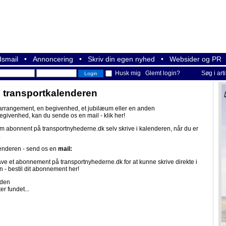
smail
•
Annoncering
•
Skriv din egen nyhed
•
Websider og PR
Husk mig
Glemt login?
Søg i art
i transportkalenderen
 arrangement, en begivenhed, et jubilæum eller en anden
begivenhed, kan du sende os en mail -
klik her!
om abonnent på
transportnyhederne.dk
selv skrive i kalenderen, når du er
.
lenderen - send os en
mail:
ave et abonnement på
transportnyhederne.dk
for at kunne skrive direkte i
n -
bestil dit abonnement her!
iden
er fundet...