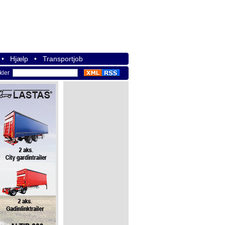
•
Hjælp
•
Transportjob
ikler